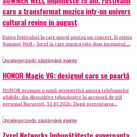
SUMMER WELL implineste 15 ani. Festivalul
care a transformat muzica intr-un univers
cultural revine in august
Exista festivaluri la care mergi pentru un concert. Si exista
Summer Well – locul in care muzica este doar inceputul....
Uncategorized
o săptămână inainte
HONOR Magic V6: designul care se poartă
HONOR propune o nouă perspectivă asupra telefoanelor
pliabile: din dispozitive tehnologice în accesorii de stil
personal București, 31.07.2026: După prezentarea...
Uncategorized
o săptămână inainte
Zyxel Networks îmbunătățește guvernanța