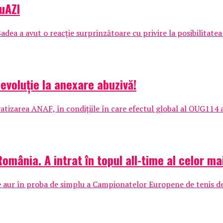
auAZI
adea a avut o reacție surprinzătoare cu privire la posibilitatea 
Revoluție la anexare abuzivă!
tizarea ANAF, în condițiile în care efectul global al OUG114 a
mânia. A intrat în topul all-time al celor mai
 aur în proba de simplu a Campionatelor Europene de tenis d