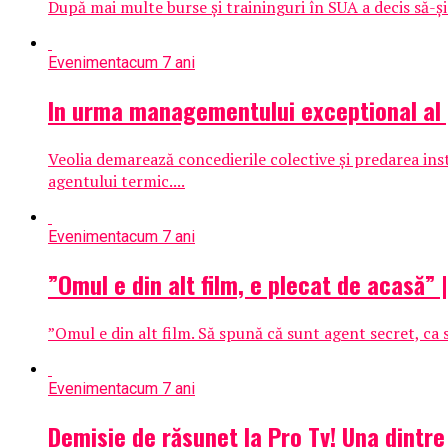
După mai multe burse și traininguri în SUA a decis să-și 
Eveniment
acum 7 ani
In urma managementului exceptional al pr
Veolia demarează concedierile colective şi predarea insta
agentului termic....
Eveniment
acum 7 ani
”Omul e din alt film, e plecat de acasă” 
”Omul e din alt film. Să spună că sunt agent secret, ca s
Eveniment
acum 7 ani
Demisie de răsunet la Pro Tv! Una dintre