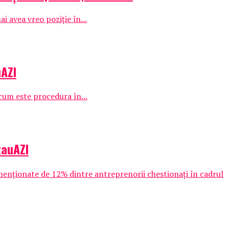
i avea vreo poziție în...
uAZI
 cum este procedura în...
zauAZI
și menționate de 12% dintre antreprenorii chestionați în cadrul