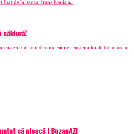
t luat de la Banca Transilvania a...
i căldură!
etarea contractului de concesiune a sistemului de furnizare a
nunțat că pleacă | BuzauAZI