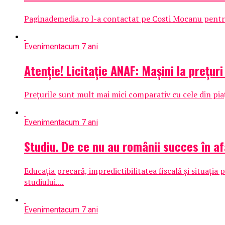
Paginademedia.ro l-a contactat pe Costi Mocanu pentru de
Eveniment
acum 7 ani
Atenție! Licitație ANAF: Mașini la prețu
Prețurile sunt mult mai mici comparativ cu cele din piață
Eveniment
acum 7 ani
Studiu. De ce nu au românii succes în af
Educația precară, impredictibilitatea fiscală și situația
studiului....
Eveniment
acum 7 ani