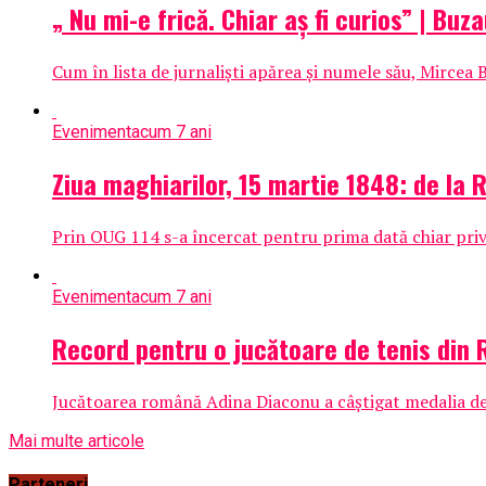
„ Nu mi-e frică. Chiar aș fi curios” | Buz
Cum în lista de jurnaliști apărea și numele său, Mircea B
Eveniment
acum 7 ani
Ziua maghiarilor, 15 martie 1848: de la 
Prin OUG 114 s-a încercat pentru prima dată chiar priva
Eveniment
acum 7 ani
Record pentru o jucătoare de tenis din Ro
Jucătoarea română Adina Diaconu a câștigat medalia de
Mai multe articole
Parteneri