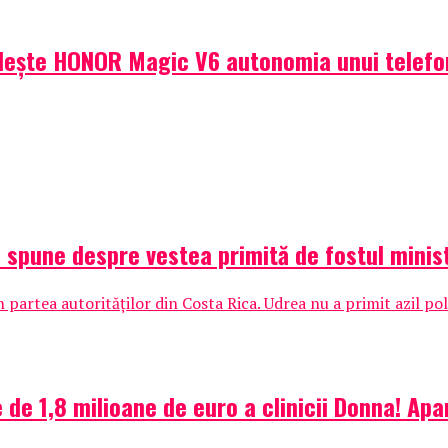
dește HONOR Magic V6 autonomia unui telefon
e spune despre vestea primită de fostul minis
partea autorităților din Costa Rica. Udrea nu a primit azil poli
e de 1,8 milioane de euro a clinicii Donna! Ap