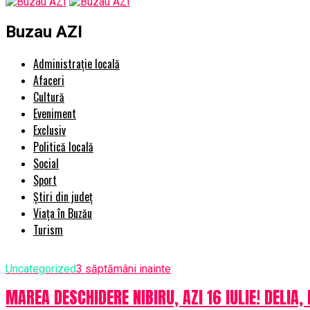
Buzau AZI
Administrație locală
Afaceri
Cultură
Eveniment
Exclusiv
Politică locală
Social
Sport
Știri din județ
Viața în Buzău
Turism
Uncategorized
3 săptămâni inainte
MAREA DESCHIDERE NIBIRU, AZI 16 IULIE! DELIA,