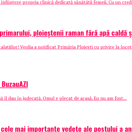
înființeze propria clinică dedicată sănătății femeii. Cu un credi
imarului, ploieştenii raman fără apă caldă ş
laţiilor! Veolia a notificat Primăria Ploieşti cu privire la înc
| BuzauAZI
ă îl dau în judecată. Omul e plecat de acasă. Eu nu am fost...
 cele mai importante vedete ale postului a a