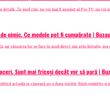
talii. „În mod clar, nu voi mai fi angajat al Pro TV, nu voi ma
ri de nimic. Ce modele pot fi cumpărate | Buza
, iar vânzarea lor se face în mod direct sau prin licitație, așa
aceri. Sunt mai fricoși decât vor să pară | Bu
 politică actuală se clasează pe a doua poziție, fiind resimțite 