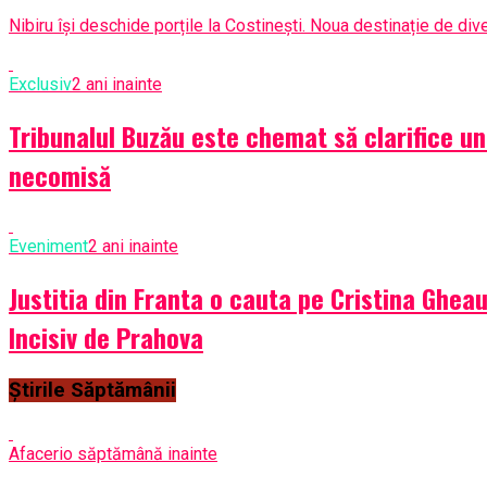
Nibiru își deschide porțile la Costinești. Noua destinație de di
Exclusiv
2 ani inainte
Tribunalul Buzău este chemat să clarifice un
necomisă
Eveniment
2 ani inainte
Justitia din Franta o cauta pe Cristina Ghea
Incisiv de Prahova
Știrile Săptămânii
Afaceri
o săptămână inainte