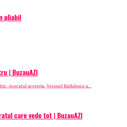
 pliabil
tru | BuzauAZI
tic. Avocatul acesteia, Veronel Rădulescu a...
aratul care vede tot | BuzauAZI