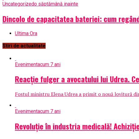
Uncategorized
o săptămână inainte
Dincolo de capacitatea bateriei: cum regân
Ultima Ora
Stiri de actualitate
Eveniment
acum 7 ani
Reacție fulger a avocatului lui Udrea. C
Fostul ministru Elena Udrea a primit o nouă lovitură din 
Eveniment
acum 7 ani
Revoluție în industria medicală! Achiziți