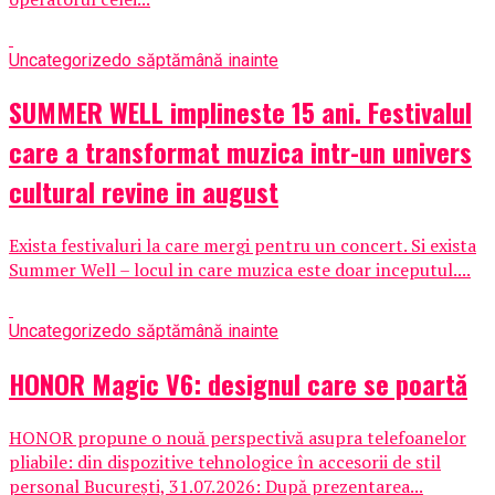
Uncategorized
o săptămână inainte
SUMMER WELL implineste 15 ani. Festivalul
care a transformat muzica intr-un univers
cultural revine in august
Exista festivaluri la care mergi pentru un concert. Si exista
Summer Well – locul in care muzica este doar inceputul....
Uncategorized
o săptămână inainte
HONOR Magic V6: designul care se poartă
HONOR propune o nouă perspectivă asupra telefoanelor
pliabile: din dispozitive tehnologice în accesorii de stil
personal București, 31.07.2026: După prezentarea...