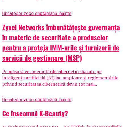
Uncategorized
o săptămână inainte
Zyxel Networks îmbunătățește guvernanța
în materie de securitate a produselor
pentru a proteja IMM-urile și furnizorii de
servicii de gestionare (MSP)
Pe măsură ce amenințările cibernetice bazate pe
inteligența artificială (AI) iau amploare și reglementările
privind securitatea cibernetică devin tot mai...
Uncategorized
o săptămână inainte
Ce înseamnă K-Beauty?
Ai auzit termenul peste tot — pe TikTok, în recomandările