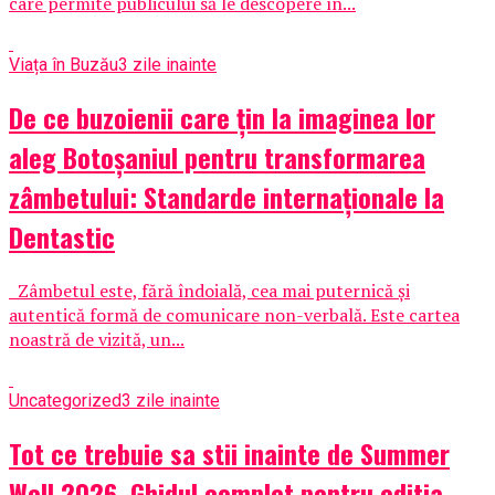
care permite publicului să le descopere în...
Viața în Buzău
3 zile inainte
De ce buzoienii care țin la imaginea lor
aleg Botoșaniul pentru transformarea
zâmbetului: Standarde internaționale la
Dentastic
Zâmbetul este, fără îndoială, cea mai puternică și
autentică formă de comunicare non-verbală. Este cartea
noastră de vizită, un...
Uncategorized
3 zile inainte
Tot ce trebuie sa stii inainte de Summer
Well 2026. Ghidul complet pentru editia