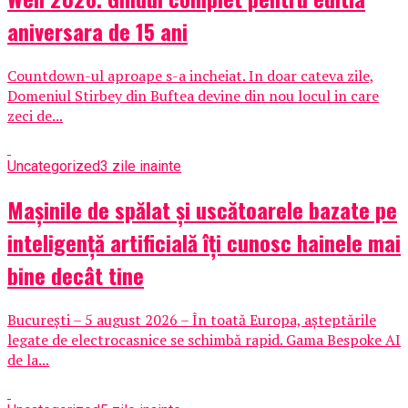
aniversara de 15 ani
Countdown-ul aproape s-a incheiat. In doar cateva zile,
Domeniul Stirbey din Buftea devine din nou locul in care
zeci de...
Uncategorized
3 zile inainte
Mașinile de spălat și uscătoarele bazate pe
inteligență artificială îți cunosc hainele mai
bine decât tine
București – 5 august 2026 – În toată Europa, așteptările
legate de electrocasnice se schimbă rapid. Gama Bespoke AI
de la...