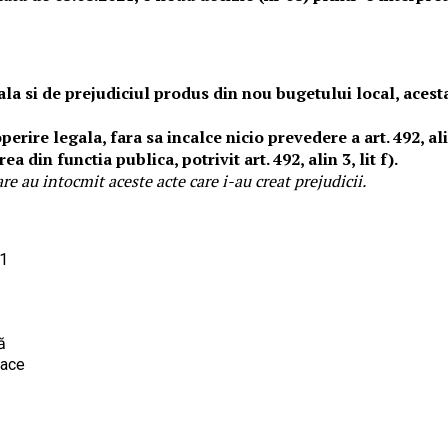
ala si de prejudiciul produs din nou bugetului local, acesta
acoperire legala, fara sa incalce nicio prevedere a art. 492,
 din functia publica, potrivit art. 492, alin 3, lit f).
re au intocmit aceste acte care i-au creat prejudicii.
1
ă
face