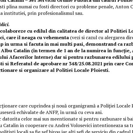
sti plina numai cu fosti directori cu probleme penale, Anton Ca
ta institutiei, prin profesionalismul sau.
lici.
colaboreze cu edilul din calitatea de director al Politiei 
ici, care il neaga cu vehementa
(vezi si cazul cu alergarea di
p in urma si facuta in mai multi pasi, demonstrand ca razb
l Albu Catalin (în termen de 1 an de la numirea în funcție,
rului Afacerilor Interne) dar si pentru razbunarea edilului
sti si Referatul de aprobare nr 348/25.08.2021 prin care Con
onare si organizare al Politiei Locale Ploiesti.
ionare care cuprindea și nouă organigramă a Poliției Locale Plo
i fuseseră echivalate de ANFP, în urmă cu ceva ani.
 datorita celor mai sus meentionate si pentru razbunare si bai
Catalin in cooperare cu Andrei Volosevici intentioneaza sa tr
itisti locali sa fie sef birou iar alti sefi de serviciu din cadru