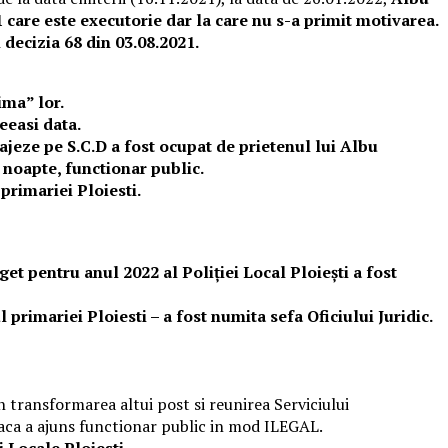
 care este executorie dar la care nu s-a primit motivarea.
 decizia 68 din 03.08.2021.
ima” lor.
ceeasi data.
gajeze pe S.C.D a fost ocupat de prietenul lui Albu
e noapte, functionar public.
 primariei Ploiesti.
et pentru anul 2022 al Poliției Local Ploiești a fost
 primariei Ploiesti – a fost numita sefa Oficiului Juridic.
n transformarea altui post si reunirea Serviciului
 daca a ajuns functionar public in mod ILEGAL.
 Locale Ploiesti.