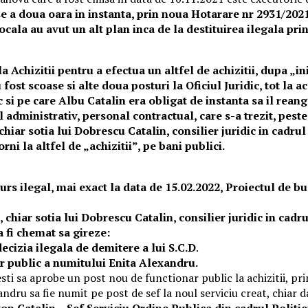
se a doua oara in instanta, prin noua Hotarare nr 2931/2021
cala au avut un alt plan inca de la destituirea ilegala prin
la Achizitii pentru a efectua un altfel de achizitii, dupa „in
 fost scoase si alte doua posturi la Oficiul Juridic, tot la a
c si pe care Albu Catalin era obligat de instanta sa il rean
l administrativ, personal contractual, care s-a trezit, pest
hiar sotia lui Dobrescu Catalin, consilier juridic in cadrul
ni la altfel de „achizitii”, pe bani publici.
s ilegal, mai exact la data de 15.02.2022, Proiectul de bug
chiar sotia lui Dobrescu Catalin, consilier juridic in cadrul
 fi chemat sa gireze:
ecizia ilegala de demitere a lui S.C.D
.
ar public a numitului Enita Alexandru.
sti sa aprobe un post nou de functionar public la achizitii, pri
xandru sa fie numit pe post de sef la noul serviciu creat, chiar
n Catalin – Sef Serviciu Ordine Publica din cadrul Politiei