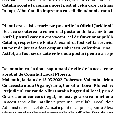
Catalin scoate la concurs acest post al celui care castiga
In fapt, Albu Catalin impreuna cu sefi din administratia lo
Planul era sa isi securizeze posturile la Oficiul Juridic si 
Deci, cu scoaterea la concurs al postului de la achizitii au
Astfel, postul care nu era vacant, cel de functionar publi
Catalin, respectiv de Enita Alexandru, fost sef la serviciu
Un post de jurist a fost ocupat Dobrescu Valentina Irina, c
Astfel, au fost securizate cele doua posturi pentru a se por
Reamintim ca, la doua saptamani de zile de la acest concur
aprobat de Consiliul Local Ploiesti.
Mai mult, la data de 15.03.2022, Dobrescu Valentina Irina, 
Cu aceasta noua Organigrama, Consiliul Local Ploiesti va
Prejudiciul cauzat de Albu Catalin bugetului local, prin d
Girarea unui concurs ilegal, inclusiv girarea ca function
In acest sens, Albu Catalin va propune Consiliului Local Ploie
Administrativ cu cel de Achizitii pentru ca pila sa, Enita Ale
Girarea unei razbunari personale ale edilului fata de Anto