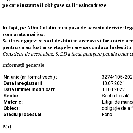
pe care instanta il obligase sa il reaincadreze.
In fapt, pe Albu Catalin nu ii pasa de aceasta decizie ileg
vom arata mai jos.
Sa il reangajezi si sa il destitui in aceeasi zi fara nicio 
pentru ca au fost arse etapele care sa conduca la destituirea
Constient de acest abuz, S.C.D a facut plangere penala celor ca
Informaţii generale
Nr.
unic (nr. format vechi) :
3274/105/202
Data inregistrarii
13.07.2021
Data ultimei modificari:
11.01.2022
Sectie:
Sectia I civilă
Materie:
Litigii de munc
Obiect:
obligaţie de a 
Stadiu procesual:
Fond
Părţi