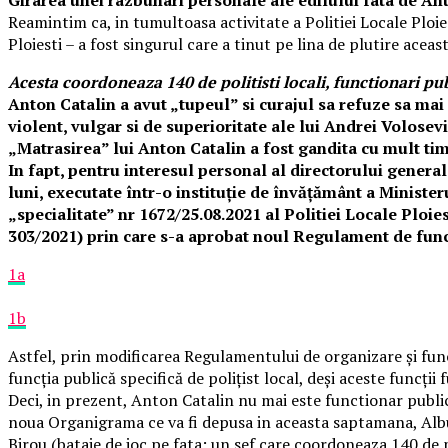
Reamintim ca, in tumultoasa activitate a Politiei Locale Ploie
Ploiesti – a fost singurul care a tinut pe lina de plutire aceas
Acesta coordoneaza 140 de politisti locali, functionari pub
Anton Catalin a avut „tupeul” si curajul sa refuze sa mai 
violent, vulgar si de superioritate ale lui Andrei Volosev
„Matrasirea” lui Anton Catalin a fost gandita cu mult tim
In fapt, pentru interesul personal al directorului genera
luni, executate într-o instituție de învățământ a Ministe
„specialitate” nr 1672/25.08.2021 al Politiei Locale Ploie
303/2021) prin care s-a aprobat noul Regulament de functi
1a
1b
Astfel, prin modificarea Regulamentului de organizare și funcț
funcția publică specifică de polițist local, deși aceste funcți
Deci, in prezent, Anton Catalin nu mai este functionar public
noua Organigrama ce va fi depusa in aceasta saptamana, Albu 
Birou (bataie de joc pe fata: un sef care coordoneaza 140 de pol