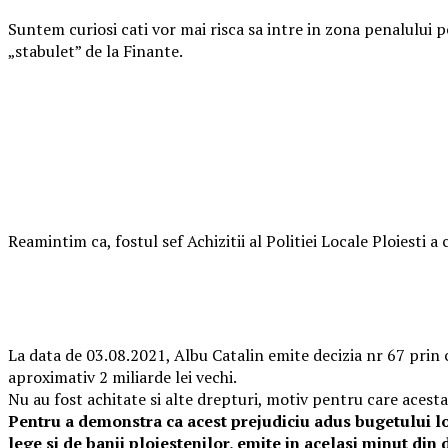
Suntem curiosi cati vor mai risca sa intre in zona penalului 
„stabulet” de la Finante.
Reamintim ca, fostul sef Achizitii al Politiei Locale Ploiesti a
La data de 03.08.2021, Albu Catalin emite decizia nr 67 prin ca
aproximativ 2 miliarde lei vechi.
Nu au fost achitate si alte drepturi, motiv pentru care acesta
Pentru a demonstra ca acest prejudiciu adus bugetului loc
lege si de banii ploiestenilor, emite in acelasi minut din d