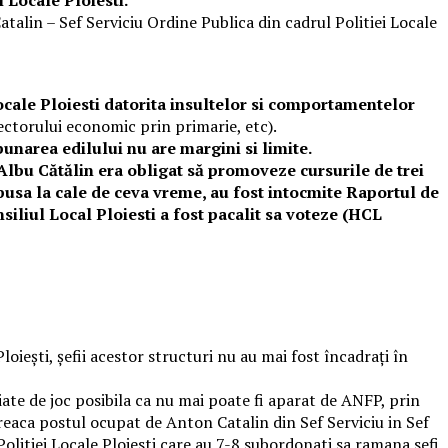
talin – Sef Serviciu Ordine Publica din cadrul Politiei Locale
Locale Ploiesti datorita insultelor si comportamentelor
rectorului economic prin primarie, etc).
unarea edilului nu are margini si limite.
 Albu Cătălin era obligat să promoveze cursurile de trei
 pusa la cale de ceva vreme, au fost intocmite Raportul de
siliul Local Ploiesti a fost pacalit sa voteze (HCL
iești, șefii acestor structuri nu au mai fost încadrați în
ate de joc posibila ca nu mai poate fi aparat de ANFP, prin
eaca postul ocupat de Anton Catalin din Sef Serviciu in Sef
l Politiei Locale Ploiesti care au 7-8 subordonati sa ramana sefi