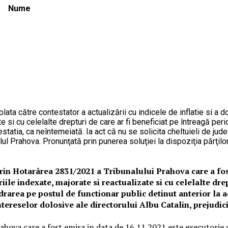
Nume
 plata către contestator a actualizării cu indicele de inflatie si 
te si cu celelalte drepturi de care ar fi beneficiat pe întreagă pe
statia, ca neîntemeiată. Ia act că nu se solicita cheltuieli de ju
ul Prahova. Pronunţată prin punerea soluţiei la dispoziţia părţilor
– prin Hotarârea 2831/2021 a Tribunalului Prahova care a fo
ile indexate, majorate si reactualizate si cu celelalte drep
area pe postul de functionar public detinut anterior la ach
intereselor dolosive ale directorului Albu Catalin, prejudic
hova care a fost emisa in data de 16.11.2021 este executorie d