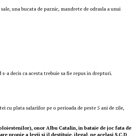
i sale, una bucata de paznic, mandrete de odrasla a unui
 s-a decis ca acesta trebuie sa fie repus in drepturi.
i cu plata salariilor pe o perioada de peste 5 ani de zile,
loiestenilor), onor Albu Catalin, in bataie de joc fata de
e propie a legii si il destituie, ilegal, pe acelasi S.C.D