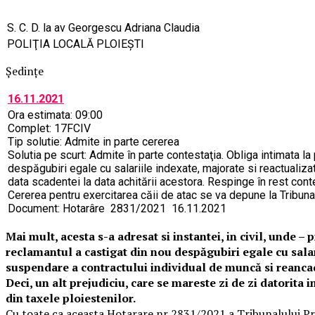
S. C. D. la av Georgescu Adriana Claudia
POLIŢIA LOCALĂ PLOIEŞTI
Şedinţe
16.11.2021
Ora estimata: 09:00
Complet: 17FCIV
Tip solutie: Admite in parte cererea
Solutia pe scurt: Admite în parte contestaţia. Obliga intimata la
despăgubiri egale cu salariile indexate, majorate si reactualiza
data scadentei la data achitării acestora. Respinge în rest conte
Cererea pentru exercitarea căii de atac se va depune la Tribunal
Document: Hotarâre 2831/2021 16.11.2021
Mai mult, acesta s-a adresat si instantei, in civil, unde 
reclamantul a castigat din nou despăgubiri egale cu salari
suspendare a contractului individual de muncă si reancadr
Deci, un alt prejudiciu, care se mareste zi de zi datorita 
din taxele ploiestenilor.
Cu toate ca aceasta Hotarare nr 2831/2021 a Tribunalului Pra