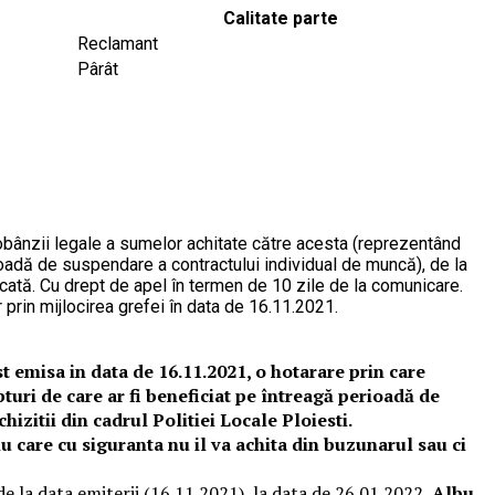
Calitate parte
Reclamant
Pârât
a dobânzii legale a sumelor achitate către acesta (reprezentând
rioadă de suspendare a contractului individual de muncă), de la
decată. Cu drept de apel în termen de 10 zile de la comunicare.
 prin mijlocirea grefei în data de 16.11.2021.
st emisa in data de 16.11.2021, o hotarare prin care
turi de care ar fi beneficiat pe întreagă perioadă de
izitii din cadrul Politiei Locale Ploiesti.
iu care cu siguranta nu il va achita din buzunarul sau ci
e la data emiterii (16.11.2021), la data de 26.01.2022,
Albu