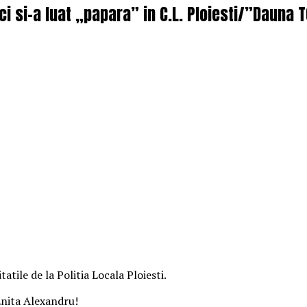
i si-a luat „papara” in C.L. Ploiesti/”Dauna
atile de la Politia Locala Ploiesti.
 Enita Alexandru!