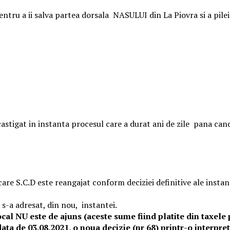
pentru a ii salva partea dorsala NASULUI din La Piovra si a pile
 castigat in instanta procesul care a durat ani de zile pana cand
re S.C.D este reangajat conform deciziei definitive ale instante
 s-a adresat, din nou, instantei.
al NU este de ajuns (aceste sume fiind platite din taxele p
ata de 03.08.2021, o noua decizie (nr 68) printr-o interpretar