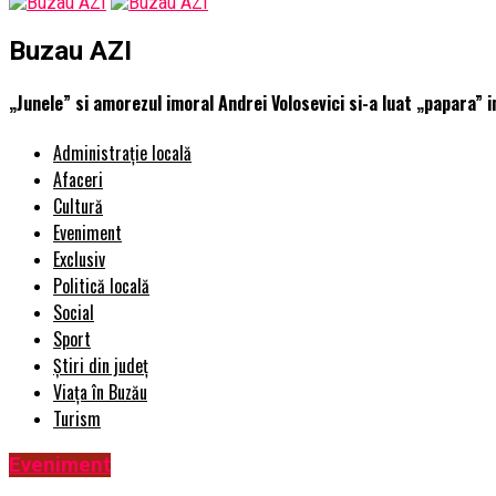
Buzau AZI
„Junele” si amorezul imoral Andrei Volosevici si-a luat „papara”
Administrație locală
Afaceri
Cultură
Eveniment
Exclusiv
Politică locală
Social
Sport
Știri din județ
Viața în Buzău
Turism
Eveniment