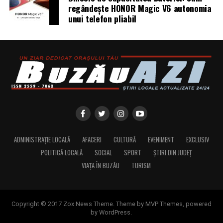
regândește HONOR Magic V6 autonomia
unui telefon pliabil
ADMINISTRAȚIE LOCALĂ
AFACERI
CULTURĂ
EVENIMENT
EXCLUSIV
POLITICĂ LOCALĂ
SOCIAL
SPORT
ȘTIRI DIN JUDEȚ
VIAȚA ÎN BUZĂU
TURISM
Copyright © 2017 Zox News Theme. Theme by MVP Themes, powered
by WordPress.