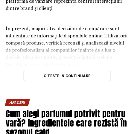
platforma de vânzare reprezintă centrul interacțiunii
dintre brand și clienți.
În prezent, majoritatea deciziilor de cumpărare sunt
influențate de informațiile disponibile online. Utilizatorii
compară produse, verifică recenzii și analizează nivelul
de profesionalism al companiilor înainte de a lua o
decizie. Din acest motiv, prezența digitală trebuie
tratată ca o investiție strategică.
CITESTE IN CONTINUARE
Un website performant contribuie la construirea
încrederii și la îmbunătățirea experienței utilizatorului.
Viteza de încărcare, navigarea intuitivă și organizarea
logică a informațiilor influențează direct
AFACERI
comportamentul vizitatorilor. Atunci când experiența
Cum alegi parfumul potrivit pentru
este pozitivă, cresc șansele ca aceștia să solicite
vară? Ingredientele care rezistă în
informații sau să finalizeze o comandă.
sezonul cald