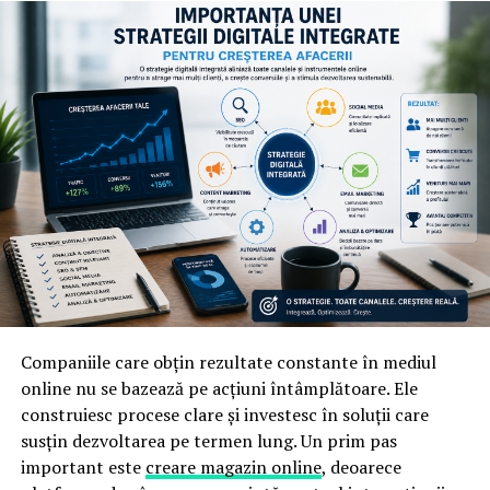
interioare. Insa, pentru asta este nevoie sa te informezi
si sa stii cu exactitate ce ai de facut.
ARTICOLE PE ACEIASI TEMA:
URMATORUL
Ce trebuie sa stiti despre aviziere?
NU RATATI
Cum să ai grijă de încălțăminte iarna?
Companiile care obțin rezultate constante în mediul
online nu se bazează pe acțiuni întâmplătoare. Ele
construiesc procese clare și investesc în soluții care
susțin dezvoltarea pe termen lung. Un prim pas
important este
creare magazin online
, deoarece