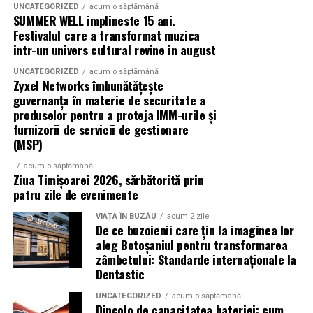
UNCATEGORIZED
acum o săptămână
ingredientele precum lime-ul sunt alegerea ideală. Dacă
SUMMER WELL implineste 15 ani.
preferi aromele calde, exotice și cu personalitate, notele
Festivalul care a transformat muzica
de smochină, cocos și lemn de santal sunt perfecte
intr-un univers cultural revine in august
pentru serile de vară.
UNCATEGORIZED
acum o săptămână
Zyxel Networks îmbunătățește
guvernanța în materie de securitate a
Indiferent de preferințe, sezonul cald este momentul
produselor pentru a proteja IMM-urile și
ideal să experimentezi și să descoperi parfumuri
furnizorii de servicii de gestionare
inspirate din universul parfumeriei de nișă. Iar
(MSP)
colecția
Top Scents
de la Oriflame demonstrează că
acum o săptămână
ingredientele premium, creativitatea și accesibilitatea
Ziua Timișoarei 2026, sărbătorită prin
pot exista în aceeași sticlă.
patru zile de evenimente
VIAȚA ÎN BUZĂU
acum 2 zile
(Advertorial)
De ce buzoienii care țin la imaginea lor
aleg Botoșaniul pentru transformarea
zâmbetului: Standarde internaționale la
Dentastic
UNCATEGORIZED
acum o săptămână
Dincolo de capacitatea bateriei: cum