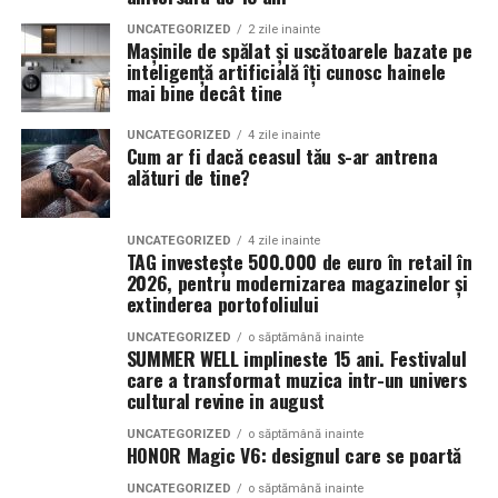
predictibile.
UNCATEGORIZED
2 zile inainte
Pornind de la această tendință, Oriflame completează
Mașinile de spălat și uscătoarele bazate pe
colecția Top Scents cu două noi parfumuri create
inteligență artificială îți cunosc hainele
Pe măsură ce afacerea crește, este important ca
mai bine decât tine
împreună cu Givaudan, unul dintre liderii mondiali în
infrastructura digitală să poată susține dezvoltarea.
parfumeria fină.
Platformele moderne permit integrarea cu sisteme de
UNCATEGORIZED
4 zile inainte
Cum ar fi dacă ceasul tău s-ar antrena
gestiune, instrumente de marketing și soluții de
alături de tine?
automatizare, contribuind la eficientizarea activității și
la reducerea costurilor operaționale.
UNCATEGORIZED
4 zile inainte
La La Lime
– prospețime reinterpretată
TAG investește 500.000 de euro în retail în
Pentru a evalua experiența și calitatea implementărilor,
2026, pentru modernizarea magazinelor și
multe companii analizează
echipa FXF Web Solution
Dacă preferi parfumurile fresh, luminoase și energice, La
extinderea portofoliului
înainte de a lua decizii privind dezvoltarea proiectelor
La Lime este alegerea potrivită.
digitale.
UNCATEGORIZED
o săptămână inainte
SUMMER WELL implineste 15 ani. Festivalul
Parfumul este construit în jurul lime-ului peruvian,
care a transformat muzica intr-un univers
cultural revine in august
completat de un acord de lenjerie proaspăt spălată și
Experiența acumulată în proiecte diverse oferă o
Akigalawood, o notă lemnoasă modernă care oferă
UNCATEGORIZED
o săptămână inainte
perspectivă practică asupra modului în care strategiile
HONOR Magic V6: designul care se poartă
profunzime și persistență. Rezultatul este un parfum
digitale pot fi adaptate diferitelor industrii. Fiecare
vibrant, contemporan și ușor de purtat în orice moment
UNCATEGORIZED
o săptămână inainte
afacere are nevoi specifice, iar soluțiile personalizate