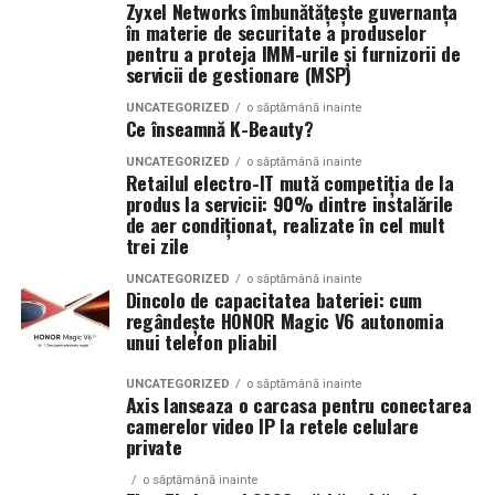
al zilei.
Zyxel Networks îmbunătățește guvernanța
contribuie la obținerea unor rezultate mai bune.
în materie de securitate a produselor
pentru a proteja IMM-urile și furnizorii de
servicii de gestionare (MSP)
Companiile care investesc constant în optimizare și
Tropic Thunder
– vacanța într-o sticlă
dezvoltare digitală observă adesea creșterea numărului
UNCATEGORIZED
o săptămână inainte
Ce înseamnă K-Beauty?
de solicitări, îmbunătățirea notorietății și consolidarea
Pentru cei care preferă parfumurile mai calde și
relației cu clienții. Beneficiile nu apar peste noapte, însă
senzuale, Tropic Thunder propune o atmosferă complet
UNCATEGORIZED
o săptămână inainte
Retailul electro-IT mută competiția de la
se acumulează în timp și generează valoare pe termen
diferită.
produs la servicii: 90% dintre instalările
lung.
de aer condiționat, realizate în cel mult
Smochina coaptă, laptele de cocos și lemnul de santal
trei zile
construiesc o compoziție inspirată de zilele petrecute la
În concluzie, o strategie digitală integrată reprezintă
UNCATEGORIZED
o săptămână inainte
soare și de energia destinațiilor tropicale. Este un
una dintre cele mai importante investiții pentru orice
Dincolo de capacitatea bateriei: cum
parfum care îmbină prospețimea fructelor cu confortul
afacere care urmărește dezvoltarea sustenabilă.
regândește HONOR Magic V6 autonomia
unui telefon pliabil
notelor cremoase și lemnoase, fiind ideal pentru serile
Combinarea unui website performant, a promovării
de vară.
eficiente și a analizei continue poate transforma mediul
UNCATEGORIZED
o săptămână inainte
online într-o sursă constantă de oportunități și
Axis lanseaza o carcasa pentru conectarea
Parfumuri create fără limite
camerelor video IP la retele celulare
creștere.
private
Atât
La La Lime
, cât și
Tropic Thunder
fac parte din
Top
(Advertorial)
o săptămână inainte
Scents
, prima colecție Oriflame inspirată din parfumeria