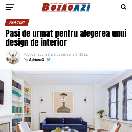
AFACERI
Pasi de urmat pentru alegerea unui
design de interior
Publicat
acum 5 ani
pe
ianuarie 6, 2022
De
AdrianaG