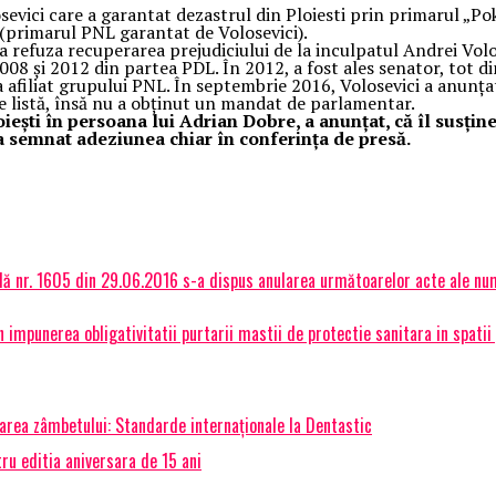
evici care a garantat dezastrul din Ploiesti prin primarul „Po
e (primarul PNL garantat de Volosevici).
va refuza recuperarea prejudiciului de la inculpatul Andrei Vo
008 şi 2012 din partea PDL. În 2012, a fost ales senator, tot di
a afiliat grupului PNL. În septembrie 2016, Volosevici a anunţ
e listă, însă nu a obţinut un mandat de parlamentar.
eşti în persoana lui Adrian Dobre, a anunţat, că îl susţin
 semnat adeziunea chiar în conferinţa de presă.
ală nr. 1605 din 29.06.2016 s-a dispus anularea următoarelor acte ale nu
in impunerea obligativitatii purtarii mastii de protectie sanitara in spatii
marea zâmbetului: Standarde internaționale la Dentastic
ru editia aniversara de 15 ani