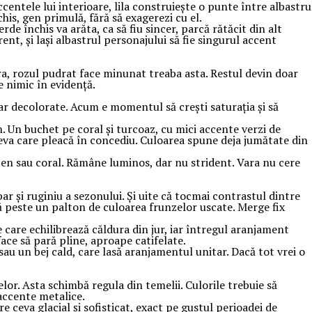
centele lui interioare, lila construiește o punte între albastru
chis, gen primulă, fără să exagerezi cu el.
 închis va arăta, ca să fiu sincer, parcă rătăcit din alt
ent, și lași albastrul personajului să fie singurul accent
ra, rozul pudrat face minunat treaba asta. Restul devin doar
e nimic în evidență.
par decolorate. Acum e momentul să crești saturația și să
n. Un buchet pe coral și turcoaz, cu mici accente verzi de
neva care pleacă în concediu. Culoarea spune deja jumătate din
lben sau coral. Rămâne luminos, dar nu strident. Vara nu cere
r și ruginiu a sezonului. Și uite că tocmai contrastul dintre
ră peste un palton de culoarea frunzelor uscate. Merge fix
 care echilibrează căldura din jur, iar întregul aranjament
ace să pară pline, aproape catifelate.
au un bej cald, care lasă aranjamentul unitar. Dacă tot vrei o
lor. Asta schimbă regula din temelii. Culorile trebuie să
 accente metalice.
 ceva glacial și sofisticat, exact pe gustul perioadei de