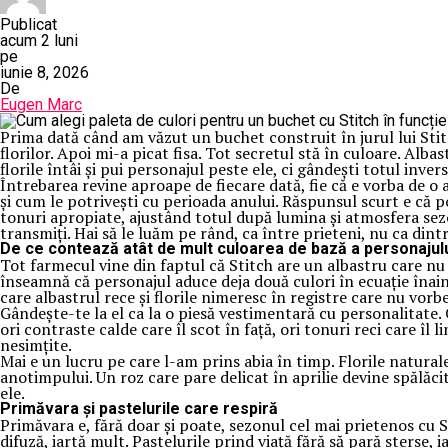
Publicat
acum 2 luni
pe
iunie 8, 2026
De
Eugen Marc
Prima dată când am văzut un buchet construit în jurul lui Sti
florilor. Apoi mi-a picat fisa. Tot secretul stă în culoare. Alb
florile întâi și pui personajul peste ele, ci gândești totul invers
Întrebarea revine aproape de fiecare dată, fie că e vorba de o
și cum le potrivești cu perioada anului. Răspunsul scurt e că po
tonuri apropiate, ajustând totul după lumina și atmosfera sezo
transmiți. Hai să le luăm pe rând, ca între prieteni, nu ca din
De ce contează atât de mult culoarea de bază a personajul
Tot farmecul vine din faptul că Stitch are un albastru care nu 
înseamnă că personajul aduce deja două culori în ecuație înain
care albastrul rece și florile nimeresc în registre care nu vorbe
Gândește-te la el ca la o piesă vestimentară cu personalitate. C
ori contraste calde care îl scot în față, ori tonuri reci care îl
nesimțite.
Mai e un lucru pe care l-am prins abia în timp. Florile naturale
anotimpului. Un roz care pare delicat în aprilie devine spălăc
ele.
Primăvara și pastelurile care respiră
Primăvara e, fără doar și poate, sezonul cel mai prietenos cu S
difuză, iartă mult. Pastelurile prind viață fără să pară sterse, 