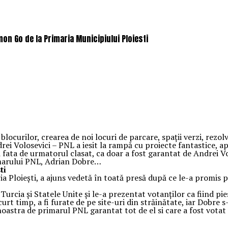
on Go de la Primaria Municipiului Ploiesti
blocurilor, crearea de noi locuri de parcare, spaţii verzi, rezo
i Volosevici – PNL a iesit la rampă cu proiecte fantastice, ap
ri fata de urmatorul clasat, ca doar a fost garantat de Andrei Vo
rimarului PNL, Adrian Dobre…
ti
ia Ploieşti, a ajuns vedetă în toată presă după ce le-a promis 
Turcia şi Statele Unite şi le-a prezentat votanţilor ca fiind p
curt timp, a fi furate de pe site-uri din străinătate, iar Dobre 
oastra de primarul PNL garantat tot de el si care a fost votat d