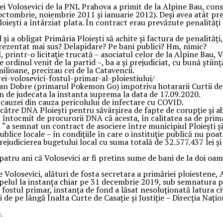
 Volosevici de la PNL Prahova a primit de la Alpine Bau, constr
, octombrie, noiembrie 2011 și ianuarie 2012). Deși avea atât p
oiești a întârziat plata. În contract erau prevăzute penalități
i a obligat Primăria Ploiești să achite și factura de penalități
rezentat mai sus? Delapidare? Pe bani publici? Hm, nimic?
 printr-o licitație trucată – asociatul celor de la Alpine Bau, V
te ordinul venit de la partid –, ba a și prejudiciat, cu bună ști
ilioane, precizau cei de la Catavencii.
i-volosevici-fostul-primar-al-ploiestiului/
an Dobre (primarul Pokemon Go) impotriva hotararii Curtii de A
n de judecata la instanta suprema la data de 17.09.2020.
 cauzei din cauza pericolului de infectare cu COVID.
către DNA Ploieşti pentru săvârşirea de fapte de corupţie şi ab
l întocmit de procurorii DNA că acesta, în calitatea sa de primar
i “a semnat un contract de asociere între municipiul Ploieşti ş
ublice locale – în condiţiile în care o instituţie publică nu poa
rejudicierea bugetului local cu suma totală de 32.577.437 lei ş
 patru ani că Volosevici ar fi pretins sume de bani de la doi 
Volosevici, alături de fosta secretara a primăriei ploiestene, 
apelul la instanţa chiar pe 31 decembrie 2019, sub semnatura 
 fostul primar, instanţa de fond a lăsat nesoluţionată latura ci
de pe lângă Înalta Curte de Casaţie şi Justiţie – Direcţia Naţi
.