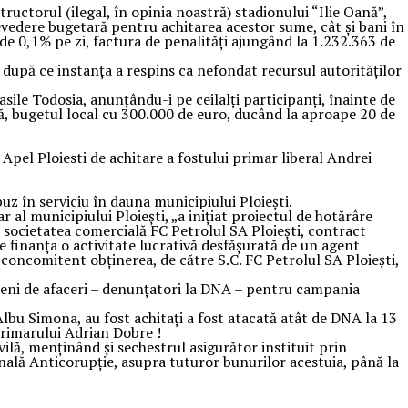
uctorul (ilegal, în opinia noastră) stadionului “Ilie Oană”,
revedere bugetară pentru achitarea acestor sume, cât și bani în
 de 0,1% pe zi, factura de penalități ajungând la 1.232.363 de
, după ce instanța a respins ca nefondat recursul autorităților
asile Todosia, anunțându-i pe ceilalți participanți, înainte de
ință, bugetul local cu 300.000 de euro, ducând la aproape 20 de
pel Ploiesti de achitare a fostului primar liberal Andrei
uz în serviciu în dauna municipiului Ploieşti.
 al municipiului Ploieşti, „a iniţiat proiectul de hotărâre
i societatea comercială FC Petrolul SA Ploieşti, contract
te finanţa o activitate lucrativă desfăşurată de un agent
i concomitent obţinerea, de către S.C. FC Petrolul SA Ploieşti,
oameni de afaceri – denunţatori la DNA – pentru campania
Albu Simona, au fost achitaţi a fost atacată atât de DNA la 13
primarului Adrian Dobre !
vilă, menţinând şi sechestrul asigurător instituit prin
onală Anticorupţie, asupra tuturor bunurilor acestuia, până la