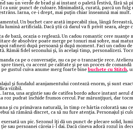
d sau un verde de brad și ai instant o paletă festivă, fără să pi
ul ca unic punct de culoare. Minimalistă, curată, parcă un fulg 
estrâns. Iarna, ce-i drept, mai puțin chiar înseamnă mai mult.
jamentul. Un buchet care arată impecabil ziua, lângă fereastră,
lumină artificială. Dacă știi că darul va fi privit seara, alege 
leta de bază, ocazia o reglează. Un cadou romantic cere nuanțe ma
licitare de absolvire poate merge pe tonuri mai sobre, mai matur
na, apoi rafinezi după persoană și după moment. Faci un cadou d
ntă. Rămâi fidel sezonului și, în același timp, personalizezi. To
omanda ca pe o conversație, nu ca pe o tranzacție rece. Atelie
spre tineri, cu accent pe calitate și pe un proces de comandă ex
it pe gustul cuiva anume merg foarte bine
buchete cu Stitch
, 
alajul și fundalul aranjamentului contează enorm, și sunt exact
ica vizibil.
i. Iarna, una argintie sau de catifea bordo aduce instant aeru
una roz pudrat închide frumos cercul. Par mărunțișuri, dar tocm
na și cu primăvara naturală, în timp ce hârtia colorată sau cea 
trebui să rămână discret, ca să nu fure atenția. Personajul și cu
 exersată un pic. Sezonul îți dă un punct de plecare solid, lumin
ție sau persoanei căreia i-l dai. Dacă cineva adoră rozul în dec