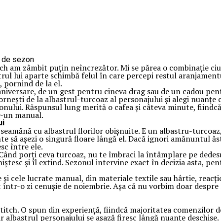
tch am zâmbit puțin neîncrezător. Mi se părea o combinație ciu
astrul lui aparte schimbă felul în care percepi restul aranjament
, pornind de la el.
 aniversare, de un gest pentru cineva drag sau de un cadou pent
rnești de la albastrul-turcoaz al personajului și alegi nuanțe ca
nului. Răspunsul lung merită o cafea și câteva minute, fiindcă
tr-un manual.
ui
seamănă cu albastrul florilor obișnuite. E un albastru-turcoaz,
te să așezi o singură floare lângă el. Dacă ignori amănuntul ăs
sc între ele.
ând porți ceva turcoaz, nu te îmbraci la întâmplare pe dedesubt,
 liniștesc și îl extind. Sezonul intervine exact în decizia asta,
 și cele lucrate manual, din materiale textile sau hârtie, reacți
it într-o zi cenușie de noiembrie. Așa că nu vorbim doar despre
titch. O spun din experiență, fiindcă majoritatea comenzilor de
iar albastrul personajului se așază firesc lângă nuanțe deschise.