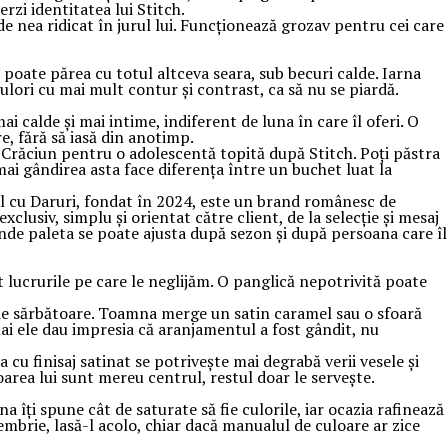
erzi identitatea lui Stitch.
de nea ridicat în jurul lui. Funcționează grozav pentru cei care
 poate părea cu totul altceva seara, sub becuri calde. Iarna
culori cu mai mult contur și contrast, ca să nu se piardă.
i calde și mai intime, indiferent de luna în care îl oferi. O
e, fără să iasă din anotimp.
e Crăciun pentru o adolescentă topită după Stitch. Poți păstra
cmai gândirea asta face diferența între un buchet luat la
rul cu Daruri, fondat în 2024, este un brand românesc de
clusiv, simplu și orientat către client, de la selecție și mesaj
unde paleta se poate ajusta după sezon și după persoana care îl
 lucrurile pe care le neglijăm. O panglică nepotrivită poate
l de sărbătoare. Toamna merge un satin caramel sau o sfoară
ai ele dau impresia că aranjamentul a fost gândit, nu
cu finisaj satinat se potrivește mai degrabă verii vesele și
loarea lui sunt mereu centrul, restul doar le servește.
a îți spune cât de saturate să fie culorile, iar ocazia rafinează
embrie, lasă-l acolo, chiar dacă manualul de culoare ar zice