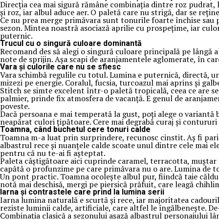
Direcția cea mai sigură rămâne combinația dintre roz pudrat, li
și roz, iar albul aduce aer. O paletă care nu strigă, dar se reți
Ce nu prea merge primăvara sunt tonurile foarte închise sau pre
sezon. Mintea noastră asociază aprilie cu prospețime, iar culori
puternic.
Trucul cu o singură culoare dominantă
Recomand des să alegi o singură culoare principală pe lângă al
note de sprijin. Așa scapi de aranjamentele aglomerate, în care
Vara și culorile care nu se sfiesc
Vara schimbă regulile cu totul. Lumina e puternică, directă, un
mizezi pe energie. Coralul, fucsia, turcoazul mai aprins și galb
Stitch se simte excelent într-o paletă tropicală, ceea ce are se
palmier, prinde fix atmosfera de vacanță. E genul de aranjame
poveste.
Dacă persoana e mai temperată la gust, poți alege o variantă b
neapărat culori țipătoare. Cere mai degrabă curaj și contururi c
Toamna, când buchetul cere tonuri calde
Toamna m-a luat prin surprindere, recunosc cinstit. Aș fi paria
albastrul rece și nuanțele calde scoate unul dintre cele mai el
pentru că nu te-ai fi așteptat.
Paleta câștigătoare aici cuprinde caramel, terracotta, muștar 
capătă o profunzime pe care primăvara nu o are. Lumina de toam
Un pont practic. Toamna ocolește albul pur, fiindcă taie căldur
notă mai deschisă, mergi pe piersică prăfuit, care leagă chihli
Iarna și contrastele care prind la lumina serii
Iarna lumina naturală e scurtă și rece, iar majoritatea cadouril
reziste luminii calde, artificiale, care altfel le îngălbenește.
Combinația clasică a sezonului așază albastrul personajului lâng