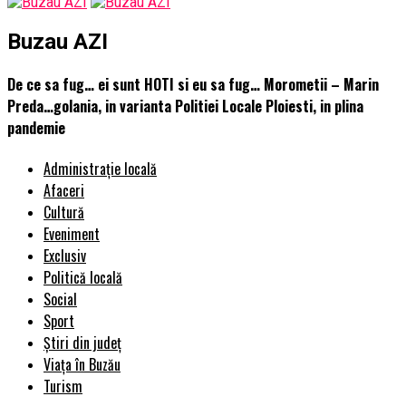
Buzau AZI
De ce sa fug… ei sunt HOTI si eu sa fug… Morometii – Marin
Preda…golania, in varianta Politiei Locale Ploiesti, in plina
pandemie
Administrație locală
Afaceri
Cultură
Eveniment
Exclusiv
Politică locală
Social
Sport
Știri din județ
Viața în Buzău
Turism