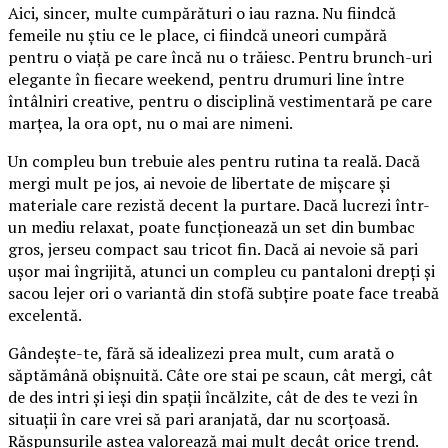
Aici, sincer, multe cumpărături o iau razna. Nu fiindcă
femeile nu știu ce le place, ci fiindcă uneori cumpără
pentru o viață pe care încă nu o trăiesc. Pentru brunch-uri
elegante în fiecare weekend, pentru drumuri line între
întâlniri creative, pentru o disciplină vestimentară pe care
marțea, la ora opt, nu o mai are nimeni.
Un compleu bun trebuie ales pentru rutina ta reală. Dacă
mergi mult pe jos, ai nevoie de libertate de mișcare și
materiale care rezistă decent la purtare. Dacă lucrezi într-
un mediu relaxat, poate funcționează un set din bumbac
gros, jerseu compact sau tricot fin. Dacă ai nevoie să pari
ușor mai îngrijită, atunci un compleu cu pantaloni drepți și
sacou lejer ori o variantă din stofă subțire poate face treabă
excelentă.
Gândește-te, fără să idealizezi prea mult, cum arată o
săptămână obișnuită. Câte ore stai pe scaun, cât mergi, cât
de des intri și ieși din spații încălzite, cât de des te vezi în
situații în care vrei să pari aranjată, dar nu scorțoasă.
Răspunsurile astea valorează mai mult decât orice trend.