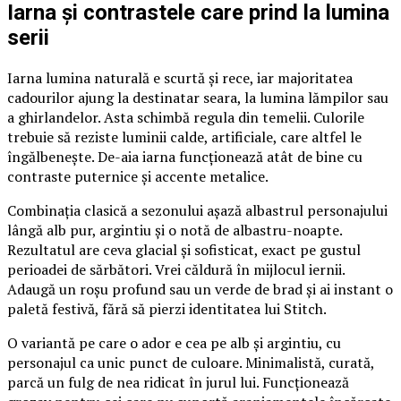
Iarna și contrastele care prind la lumina
serii
Iarna lumina naturală e scurtă și rece, iar majoritatea
cadourilor ajung la destinatar seara, la lumina lămpilor sau
a ghirlandelor. Asta schimbă regula din temelii. Culorile
trebuie să reziste luminii calde, artificiale, care altfel le
îngălbenește. De-aia iarna funcționează atât de bine cu
contraste puternice și accente metalice.
Combinația clasică a sezonului așază albastrul personajului
lângă alb pur, argintiu și o notă de albastru-noapte.
Rezultatul are ceva glacial și sofisticat, exact pe gustul
perioadei de sărbători. Vrei căldură în mijlocul iernii.
Adaugă un roșu profund sau un verde de brad și ai instant o
paletă festivă, fără să pierzi identitatea lui Stitch.
O variantă pe care o ador e cea pe alb și argintiu, cu
personajul ca unic punct de culoare. Minimalistă, curată,
parcă un fulg de nea ridicat în jurul lui. Funcționează