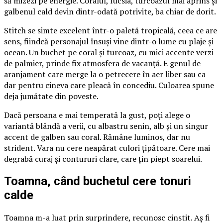
să mizezi pe energie. Coralul, fucsia, turcoazul mai aprins și
galbenul cald devin dintr-odată potrivite, ba chiar de dorit.
Stitch se simte excelent într-o paletă tropicală, ceea ce are
sens, fiindcă personajul însuși vine dintr-o lume cu plaje și
ocean. Un buchet pe coral și turcoaz, cu mici accente verzi
de palmier, prinde fix atmosfera de vacanță. E genul de
aranjament care merge la o petrecere în aer liber sau ca
dar pentru cineva care pleacă în concediu. Culoarea spune
deja jumătate din poveste.
Dacă persoana e mai temperată la gust, poți alege o
variantă blândă a verii, cu albastru senin, alb și un singur
accent de galben sau coral. Rămâne luminos, dar nu
strident. Vara nu cere neapărat culori țipătoare. Cere mai
degrabă curaj și contururi clare, care țin piept soarelui.
Toamna, când buchetul cere tonuri
calde
Toamna m-a luat prin surprindere, recunosc cinstit. Aș fi