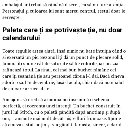
ambalajul ar trebui să rămână discret, ca să nu fure atenția.
Personajul și culoarea lui sunt mereu centrul, restul doar le
servește.
Paleta care ți se potrivește ție, nu doar
calendarului
Toate regulile astea ajută, însă nimic nu bate intuiția când o
ai exersată un pic. Sezonul îți dă un punct de plecare solid,
lumina îți spune cât de saturate să fie culorile, iar ocazia
rafinează totul. La final, cel mai bun buchet rămâne cel
care îți seamănă ție sau persoanei căreia i-l dai. Dacă cineva
adoră rozul în decembrie, lasă-l acolo, chiar dacă manualul
de culoare ar zice altfel.
Am ajuns să cred că armonia nu înseamnă o schemă
perfectă, ci coerența unei intenții. Un buchet construit în
jurul lui Stitch, cu o paletă gândită după anotimp și după
om, transmite mai mult decât niște flori frumoase. Spune
că cineva a stat puțin și s-a gândit. Iar asta, sincer, e darul