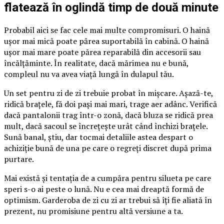
flatează în oglindă timp de două minute
Probabil aici se fac cele mai multe compromisuri. O haină
ușor mai mică poate părea suportabilă în cabină. O haină
ușor mai mare poate părea reparabilă din accesorii sau
încălțăminte. În realitate, dacă mărimea nu e bună,
compleul nu va avea viață lungă în dulapul tău.
Un set pentru zi de zi trebuie probat în mișcare. Așază-te,
ridică brațele, fă doi pași mai mari, trage aer adânc. Verifică
dacă pantalonii trag într-o zonă, dacă bluza se ridică prea
mult, dacă sacoul se încrețește urât când închizi brațele.
Sună banal, știu, dar tocmai detaliile astea despart o
achiziție bună de una pe care o regreți discret după prima
purtare.
Mai există și tentația de a cumpăra pentru silueta pe care
speri s-o ai peste o lună. Nu e cea mai dreaptă formă de
optimism. Garderoba de zi cu zi ar trebui să îți fie aliată în
prezent, nu promisiune pentru altă versiune a ta.