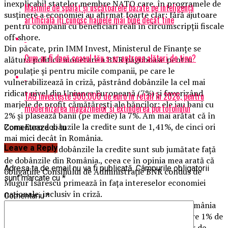
inexplicabil statelor membre NATO care, în programele de
Mașinile de spălat și uscătoarele bazate pe inteligență
susținere a economiei au afirmat foarte clar: fără ajutoare
artificială îți cunosc hainele mai bine decât tine
pentru companii cu beneficiari reali în circumscripții fiscale
off-shore.
Din păcate, prin IMM Invest, Ministerul de Finanțe se
Cum ar fi dacă ceasul tău s-ar antrena alături de tine?
alătură politicii monetare a BNR păguboase pentru
populație și pentru micile companii, pe care le
vulnerabilizează în criză, păstrând dobânzile la cel mai
ridicat nivel din Uniunea Europeană (7%) și favorizând
TAG investește 500.000 de euro în retail în 2026, pentru
marjele de profit cămătărești ale băncilor: ele iau bani cu
modernizarea magazinelor și extinderea portofoliului
2% și plasează banii (pe medie) la 7%. Am mai arătat că în
Zona Euro dobânzile la credite sunt de 1,41%, de cinci ori
Comenteaza si tu
mai mici decât în România.
Leave a Reply
Iar în Polonia, dobânzile la credite sunt sub jumătate față
de dobânzile din România., ceea ce în opinia mea arată că
Adresa ta de email nu va fi publicată.
Câmpurile obligatorii
obligațiile Consiliului de Administrație BNR condus de
sunt marcate cu
*
Mugur Isărescu primează în fața intereselor economiei
naționale, inclusiv în criză.
Comentariu
*
Am arătat că menținerea dobânzilor ridicate din România
(în primul rând prin nereducerea dobânzii cheie spre 1% de
către BNR) ceea ce antrenează și păstrarea marjelor de