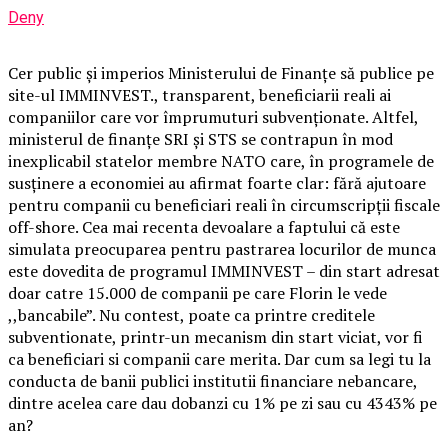
Deny
Cer public și imperios Ministerului de Finanțe să publice pe
site-ul IMMINVEST., transparent, beneficiarii reali ai
companiilor care vor împrumuturi subvenționate. Altfel,
ministerul de finanțe SRI și STS se contrapun în mod
inexplicabil statelor membre NATO care, în programele de
susținere a economiei au afirmat foarte clar: fără ajutoare
pentru companii cu beneficiari reali în circumscripții fiscale
off-shore. Cea mai recenta devoalare a faptului că este
simulata preocuparea pentru pastrarea locurilor de munca
este dovedita de programul IMMINVEST – din start adresat
doar catre 15.000 de companii pe care Florin le vede
,,bancabile”. Nu contest, poate ca printre creditele
subventionate, printr-un mecanism din start viciat, vor fi
ca beneficiari si companii care merita. Dar cum sa legi tu la
conducta de banii publici institutii financiare nebancare,
dintre acelea care dau dobanzi cu 1% pe zi sau cu 4343% pe
an?