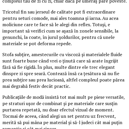
compleul tău de zi cu zi, chiar dacă pe umeraș pare poveste.
Tricotul fin sau jerseul de calitate pot fi extraordinare
pentru seturi comode, mai ales toamna și iarna. Au acea
moliciune care te face să le alegi din reflex. Totuși, e
important să verifici cum se așază în zonele sensibile, la
genunchi, la coate, în jurul șoldurilor, pentru că unele
materiale se pot deforma repede.
Stofa subțire, amestecurile cu viscoză și materialele fluide
sunt foarte bune când vrei o ținută care să arate îngrijit
fără să fie rigidă. În plus, multe dintre ele trec elegant
dinspre zi spre seară. Contează însă ca țesătura să nu fie
prea subțire sau prea lucioasă, altfel compleul poate părea
mai degrabă festiv decât practic.
Publicațiile de modă insistă tot mai mult pe piese versatile,
pe straturi ușor de combinat și pe materiale care susțin
purtarea repetată, nu doar efectul vizual de moment.
Tocmai de aceea, când alegi un set pentru uz frecvent,
merită să pui mâna pe material și să-l judeci cât mai puțin
romantic și cât mai sincer.