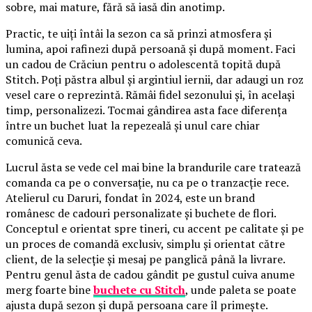
sobre, mai mature, fără să iasă din anotimp.
Practic, te uiți întâi la sezon ca să prinzi atmosfera și
lumina, apoi rafinezi după persoană și după moment. Faci
un cadou de Crăciun pentru o adolescentă topită după
Stitch. Poți păstra albul și argintiul iernii, dar adaugi un roz
vesel care o reprezintă. Rămâi fidel sezonului și, în același
timp, personalizezi. Tocmai gândirea asta face diferența
între un buchet luat la repezeală și unul care chiar
comunică ceva.
Lucrul ăsta se vede cel mai bine la brandurile care tratează
comanda ca pe o conversație, nu ca pe o tranzacție rece.
Atelierul cu Daruri, fondat în 2024, este un brand
românesc de cadouri personalizate și buchete de flori.
Conceptul e orientat spre tineri, cu accent pe calitate și pe
un proces de comandă exclusiv, simplu și orientat către
client, de la selecție și mesaj pe panglică până la livrare.
Pentru genul ăsta de cadou gândit pe gustul cuiva anume
merg foarte bine
buchete cu Stitch
, unde paleta se poate
ajusta după sezon și după persoana care îl primește.