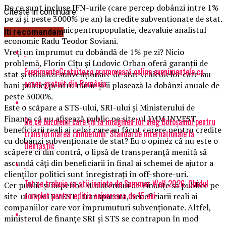
De ce sunt incluse IFN-urile (care percep dobânzi intre 1%
Citeste in continuare
pe zi și peste 3000% pe an) la credite subventionate de stat.
Un raspuns. #nimicpentrupopulatie, dezvaluie analistul
Iti recomandam
economic Radu Teodor Soviani.
Vreți un împrumut cu dobândă de 1% pe zi? Nicio
problemă, Florin Cîțu și Ludovic Orban oferă garanții de
EvenimenteGratuite.ro promovează online evenimentele cu
stat și dobânzi subvenționate de stat vehiculelor care iau
acces gratuit din România
bani publici pentru nimic și ii plasează la dobânzi anuale de
peste 3000%.
Este o scăpare a STS-ului, SRI-ului și Ministerului de
Finanțe că nu afișează public pe site-ul IMM INVEST
De ce buzoienii care țin la imaginea lor aleg Botoșaniul pentru
beneficiarii reali ai celor care au făcut cerere pentru credite
transformarea zâmbetului: Standarde internaționale la
cu dobânzi subvenționate de stat? Eu o opinez că nu este o
Dentastic
scăpere ci din contră, o lipsă de transperanță menită să
ascundă câți din beneficiarii în final ai schemei de ajutor a
clienților politici sunt înregistrați în off-shore-uri.
Tot ce trebuie sa stii inainte de Summer Well 2026. Ghidul
Cer public și imperios Ministerului de Finanțe să publice pe
complet pentru editia aniversara de 15 ani
site-ul IMMINVEST., transparent, beneficiarii reali ai
companiilor care vor împrumuturi subvenționate. Altfel,
ministerul de finanțe SRI și STS se contrapun în mod