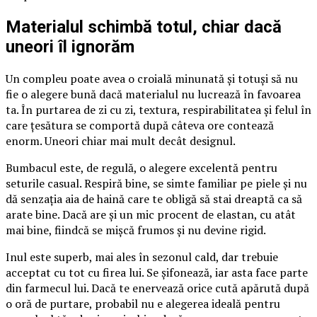
Materialul schimbă totul, chiar dacă
uneori îl ignorăm
Un compleu poate avea o croială minunată și totuși să nu
fie o alegere bună dacă materialul nu lucrează în favoarea
ta. În purtarea de zi cu zi, textura, respirabilitatea și felul în
care țesătura se comportă după câteva ore contează
enorm. Uneori chiar mai mult decât designul.
Bumbacul este, de regulă, o alegere excelentă pentru
seturile casual. Respiră bine, se simte familiar pe piele și nu
dă senzația aia de haină care te obligă să stai dreaptă ca să
arate bine. Dacă are și un mic procent de elastan, cu atât
mai bine, fiindcă se mișcă frumos și nu devine rigid.
Inul este superb, mai ales în sezonul cald, dar trebuie
acceptat cu tot cu firea lui. Se șifonează, iar asta face parte
din farmecul lui. Dacă te enervează orice cută apărută după
o oră de purtare, probabil nu e alegerea ideală pentru