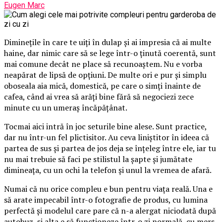
Eugen Marc
Diminețile în care te uiți în dulap și ai impresia că ai multe
haine, dar nimic care să se lege într-o ținută coerentă, sunt
mai comune decât ne place să recunoaștem. Nu e vorba
neapărat de lipsă de opțiuni. De multe ori e pur și simplu
oboseala aia mică, domestică, pe care o simți înainte de
cafea, când ai vrea să arăți bine fără să negociezi zece
minute cu un umeraș încăpățânat.
Tocmai aici intră în joc seturile bine alese. Sunt practice,
dar nu într-un fel plictisitor. Au ceva liniștitor în ideea că
partea de sus și partea de jos deja se înțeleg între ele, iar tu
nu mai trebuie să faci pe stilistul la șapte și jumătate
dimineața, cu un ochi la telefon și unul la vremea de afară.
Numai că nu orice compleu e bun pentru viața reală. Una e
să arate impecabil într-o fotografie de produs, cu lumina
perfectă și modelul care pare că n-a alergat niciodată după
autobuz, și alta e să funcționeze într-o zi normală, cu mers