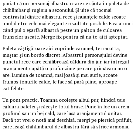
pariat că un personaj albastru n-are ce căuta în paleta de
chihlimbar și ruginiu a sezonului. Și uite că tocmai
contrastul dintre albastrul rece și nuanțele calde scoate
unul dintre cele mai elegante rezultate posibile. E ca atunci
când pui o eșarfă albastră peste un palton de culoarea
frunzelor uscate. Merge fix pentru că nu te-ai fi așteptat.
Paleta câștigătoare aici cuprinde caramel, terracotta,
muștar și un bordo discret. Albastrul personajului devine
punctul rece care echilibrează căldura din jur, iar întregul
aranjament capătă o profunzime pe care primăvara nu o
are. Lumina de toamnă, mai joasă și mai aurie, scoate
frumos tonurile calde, le face să pară pline, aproape
catifelate.
Un pont practic. Toamna ocolește albul pur, fiindcă taie
căldura paletei și răcește totul brusc. Pune în loc un crem
profund sau un bej cald, care lasă aranjamentul unitar.
Dacă tot vrei o notă mai deschisă, mergi pe piersică prăfuit,
care leagă chihlimbarul de albastru fără să strice armonia.