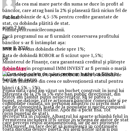
dobânda cea mai mare parte din suma se duce în profit al
băncilor, care atrag bani la 2% și plasează fără niciun fel de
risc la dobânzie de 4,5-5% pentru credite garantate de
Publicat
stat, cu dobânda plătită de stat.
acum 2 luni
#nimicpentrumicilecompanii.
Dacă programul nu ar fi urmărit conservarea profitului
pe
băncilor s-ar fi întâmplat așa:
iunie 8, 2026
BNR ar fi redus dobânda cheie spre 1%;
Rata de dobândă ROBOR ar fi scăzut spre 1,5%;
De
Ministerul de Finanțe, cara garantează creditul și plătește
dobânda prin programul IMM INVEST ar fi permis o marjă
Eugen Marc
doar de cel mult 0,5% peste ROBOR. Adică o dobândă de
2% sub jumătate din ceea ce subvenționeză statul pentru
bănci (4,5% – 5%).
Prima dată când am văzut un buchet construit în jurul lui
Diferența de la 2% la 5% este ban public direcționat, din
Stitch am zâmbit puțin neîncrezător. Mi se părea o
buget, pe datorie, către acționarii băncilor comerciale și pe
combinație ciudată, un personaj albastru cu urechi mari
cale de consecință, luată de la populație și micile companii
plantat în mijlocul florilor. Apoi mi-a picat fisa. Tot
(prin bugetul de stat).
secretul stă în culoare. Albastrul lui aparte schimbă felul în
Permiterea includerii IFN-urilor în schema de ajutor de stat
care percepi restul aranjamentului, iar de aici pornește
IMM invest, nu face decât să jumulească în continuare
toată discuția despre paletă. Nu alegi florile întâi și pui