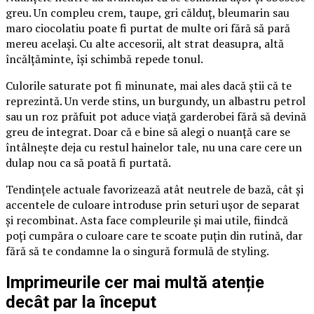
greu. Un compleu crem, taupe, gri călduț, bleumarin sau
maro ciocolatiu poate fi purtat de multe ori fără să pară
mereu același. Cu alte accesorii, alt strat deasupra, altă
încălțăminte, își schimbă repede tonul.
Culorile saturate pot fi minunate, mai ales dacă știi că te
reprezintă. Un verde stins, un burgundy, un albastru petrol
sau un roz prăfuit pot aduce viață garderobei fără să devină
greu de integrat. Doar că e bine să alegi o nuanță care se
întâlnește deja cu restul hainelor tale, nu una care cere un
dulap nou ca să poată fi purtată.
Tendințele actuale favorizează atât neutrele de bază, cât și
accentele de culoare introduse prin seturi ușor de separat
și recombinat. Asta face compleurile și mai utile, fiindcă
poți cumpăra o culoare care te scoate puțin din rutină, dar
fără să te condamne la o singură formulă de styling.
Imprimeurile cer mai multă atenție
decât par la început