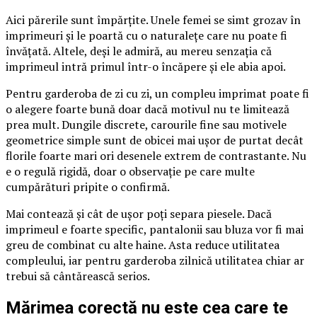
Aici părerile sunt împărțite. Unele femei se simt grozav în
imprimeuri și le poartă cu o naturalețe care nu poate fi
învățată. Altele, deși le admiră, au mereu senzația că
imprimeul intră primul într-o încăpere și ele abia apoi.
Pentru garderoba de zi cu zi, un compleu imprimat poate fi
o alegere foarte bună doar dacă motivul nu te limitează
prea mult. Dungile discrete, carourile fine sau motivele
geometrice simple sunt de obicei mai ușor de purtat decât
florile foarte mari ori desenele extrem de contrastante. Nu
e o regulă rigidă, doar o observație pe care multe
cumpărături pripite o confirmă.
Mai contează și cât de ușor poți separa piesele. Dacă
imprimeul e foarte specific, pantalonii sau bluza vor fi mai
greu de combinat cu alte haine. Asta reduce utilitatea
compleului, iar pentru garderoba zilnică utilitatea chiar ar
trebui să cântărească serios.
Mărimea corectă nu este cea care te