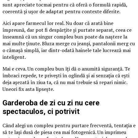
sunt apreciate tocmai pentru că oferă o formulă rapidă,
coerentă și ușor de adaptat pentru contexte diferite.
Aici apare farmecul lor real. Nu doar că arată bine
împreună, dar pot fi despărțite și purtate separat, ceea ce
înseamnă că un singur compleu bun poate da naștere la
mai multe ținute. Bluza merge cu jeanși, pantalonii merg cu
o cămașă simplă, iar dintr-odată hainele tale lucrează mai
inteligent.
Mai e ceva. Un compleu bun îți dă o anumită siguranță. Te
îmbraci repede, te privești în oglindă și ai senzația că ești
deja așezată în ziua ta, că nu mai trebuie să repari nimic.
Uneori fix asta lipsește.
Garderoba de zi cu zi nu cere
spectaculos, ci potrivit
Când alegi un compleu pentru purtare frecventă, tentația e
să te lași dusă de piesa cea mai fotogenică. Un imprimeu