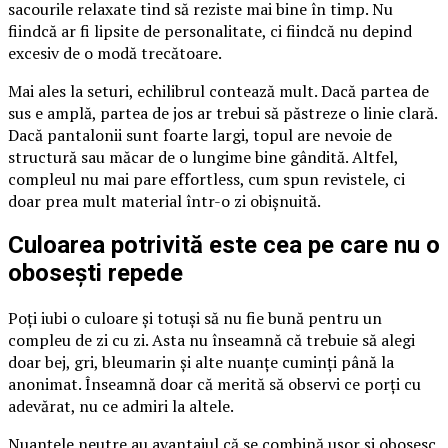
sacourile relaxate tind să reziste mai bine în timp. Nu
fiindcă ar fi lipsite de personalitate, ci fiindcă nu depind
excesiv de o modă trecătoare.
Mai ales la seturi, echilibrul contează mult. Dacă partea de
sus e amplă, partea de jos ar trebui să păstreze o linie clară.
Dacă pantalonii sunt foarte largi, topul are nevoie de
structură sau măcar de o lungime bine gândită. Altfel,
compleul nu mai pare effortless, cum spun revistele, ci
doar prea mult material într-o zi obișnuită.
Culoarea potrivită este cea pe care nu o
obosești repede
Poți iubi o culoare și totuși să nu fie bună pentru un
compleu de zi cu zi. Asta nu înseamnă că trebuie să alegi
doar bej, gri, bleumarin și alte nuanțe cuminți până la
anonimat. Înseamnă doar că merită să observi ce porți cu
adevărat, nu ce admiri la altele.
Nuanțele neutre au avantajul că se combină ușor și obosesc