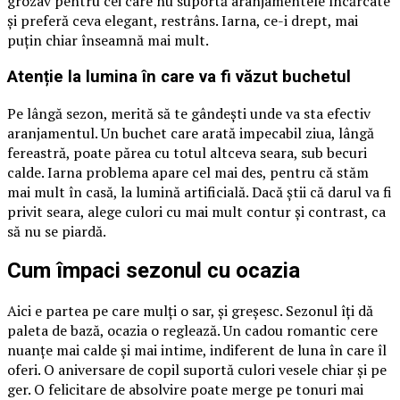
grozav pentru cei care nu suportă aranjamentele încărcate
și preferă ceva elegant, restrâns. Iarna, ce-i drept, mai
puțin chiar înseamnă mai mult.
Atenție la lumina în care va fi văzut buchetul
Pe lângă sezon, merită să te gândești unde va sta efectiv
aranjamentul. Un buchet care arată impecabil ziua, lângă
fereastră, poate părea cu totul altceva seara, sub becuri
calde. Iarna problema apare cel mai des, pentru că stăm
mai mult în casă, la lumină artificială. Dacă știi că darul va fi
privit seara, alege culori cu mai mult contur și contrast, ca
să nu se piardă.
Cum împaci sezonul cu ocazia
Aici e partea pe care mulți o sar, și greșesc. Sezonul îți dă
paleta de bază, ocazia o reglează. Un cadou romantic cere
nuanțe mai calde și mai intime, indiferent de luna în care îl
oferi. O aniversare de copil suportă culori vesele chiar și pe
ger. O felicitare de absolvire poate merge pe tonuri mai