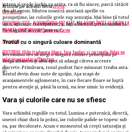
intens și verde închis va arăta, ca să fiu sincer, parcă rătăcit
Articole pe aceiasi tema:
prima
din alt sezon. Mintea noastră asociază aprilie cu
Urmatorul
prospețime, iar culorile grele rup senzația. Mai bine ții totul
EDITORIAL/TOT „ALIFONFÂNDU-NE” ATÂT, AM AJUNS ÎNCET ȘI SIGUR LA
ușor, aproape transparent, și lași albastrul personajului să
POARTA CIMITIRULUI/Canon vs. Cazon
fie singurul accent puternic.
Nu ratati
Trucul cu o singură culoare dominantă
EDITORIAL (I)/In traducere libera, fara farduri si zorzonele, Velea ne
Recomand des să alegi o singură culoare principală pe
interzice casatoria/Punctum
lângă albastru și abia apoi să adaugi câteva accente
discrete. Primăvara, rozul pudrat face minunat treaba asta.
Restul devin doar note de sprijin. Așa scapi de
aranjamentele aglomerate, în care fiecare floare se luptă
pentru atenție și, până la urmă, nu iese nimic în evidență.
Vara și culorile care nu se sfiesc
Vara schimbă regulile cu totul. Lumina e puternică, directă,
uneori chiar dură la prânz, iar culorile palide se topesc sub
ea, par decolorate. Acum e momentul să crești saturația și