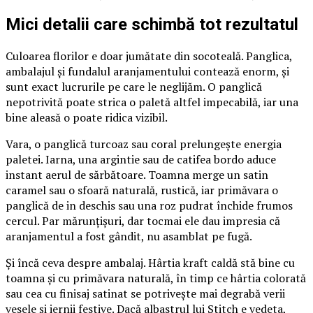
Mici detalii care schimbă tot rezultatul
Culoarea florilor e doar jumătate din socoteală. Panglica,
ambalajul și fundalul aranjamentului contează enorm, și
sunt exact lucrurile pe care le neglijăm. O panglică
nepotrivită poate strica o paletă altfel impecabilă, iar una
bine aleasă o poate ridica vizibil.
Vara, o panglică turcoaz sau coral prelungește energia
paletei. Iarna, una argintie sau de catifea bordo aduce
instant aerul de sărbătoare. Toamna merge un satin
caramel sau o sfoară naturală, rustică, iar primăvara o
panglică de in deschis sau una roz pudrat închide frumos
cercul. Par mărunțișuri, dar tocmai ele dau impresia că
aranjamentul a fost gândit, nu asamblat pe fugă.
Și încă ceva despre ambalaj. Hârtia kraft caldă stă bine cu
toamna și cu primăvara naturală, în timp ce hârtia colorată
sau cea cu finisaj satinat se potrivește mai degrabă verii
vesele și iernii festive. Dacă albastrul lui Stitch e vedeta,