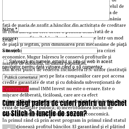
profit ale băncilor din activitatea de creditare la nivelul de
5 puncte procentuale (cu 500% este mai mare marja de
profit din activitatea de creditare a băncilor din România
față de marja de profit a băncilor din activitata de creditare
Nume
*
în zona Euro), nu este decât o politică deliberată de a
conserva profiturile băncilor, de a nu le pune într-un mod
Email
*
de piață și legitim, prin diminuarea prin mecansime de piață
a marjelor de profit, să participe și ele la factura crizei
Site web
economice. Mugur Isărescu le conservă profiturile și
Salvează-mi numele, emailul și site-ul web în acest
marjele de dobândă, în dauna populației.
navigator pentru data viitoare când o să comentez.
Din acest punct de vederen Includerea IFN-urilor (instituții
financiare nebancare) pe lista companiilor care pot accesa
credite garantate de stat și cu dobânda subvenționată de
stat în programul IMM Invest nu este o eroare. Este o
Eveniment
mișcare deliberată, ticăloasă, care are ca efect
Cum alegi paleta de culori pentru un buchet
vulnerabilizarea suplimentară a populației, deja lovită de: i)
criza de sănătate publică; ii) incertitudinea locului de
cu Stitch în funcție de sezon?
muncă și a veniturilor viitoare; iii)criza econcomică.
În primul rând că prin acest program în primul rând statul
subvenționează profitul băncilor. El garantând și el plătind