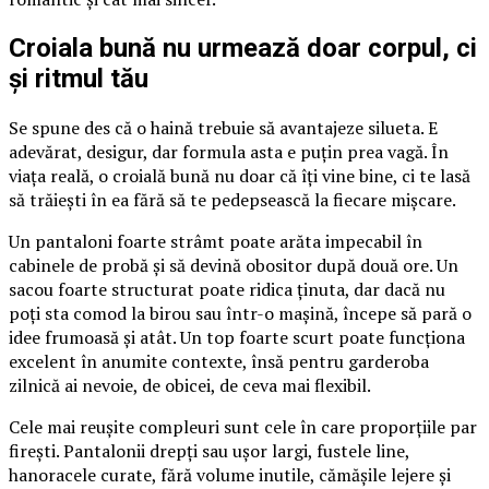
Croiala bună nu urmează doar corpul, ci
și ritmul tău
Se spune des că o haină trebuie să avantajeze silueta. E
adevărat, desigur, dar formula asta e puțin prea vagă. În
viața reală, o croială bună nu doar că îți vine bine, ci te lasă
să trăiești în ea fără să te pedepsească la fiecare mișcare.
Un pantaloni foarte strâmt poate arăta impecabil în
cabinele de probă și să devină obositor după două ore. Un
sacou foarte structurat poate ridica ținuta, dar dacă nu
poți sta comod la birou sau într-o mașină, începe să pară o
idee frumoasă și atât. Un top foarte scurt poate funcționa
excelent în anumite contexte, însă pentru garderoba
zilnică ai nevoie, de obicei, de ceva mai flexibil.
Cele mai reușite compleuri sunt cele în care proporțiile par
firești. Pantalonii drepți sau ușor largi, fustele line,
hanoracele curate, fără volume inutile, cămășile lejere și