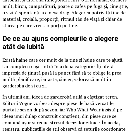
mult, birou, cumpărături, poate o cafea pe fugă și, cine știe,
o vizită spontană la cineva drag. Alegerea potrivită ține de
material, croială, proporții, ritmul tău de viață și chiar de
starea pe care vrei s-o porți pe tine.
De ce au ajuns compleurile o alegere
atât de iubită
Există haine care cer mult de la tine și haine care te ajută.
Un compleu reușit intră în a doua categorie. Îți oferă
impresia de ținută pusă la punct fără să te oblige la prea
multă planificare, iar asta, sincer, valorează mult în
garderoba de zi cu zi.
În ultimii ani, ideea de garderobă utilă a câștigat teren.
Editorii Vogue vorbesc despre piese de bază versatile,
purtate sezon după sezon, iar Who What Wear insistă pe
ideea unui dulap construit conștient, din piese care se
combină ușor și reduc stresul deciziilor zilnice. În același
registru, publicațiile de stil observă că seturile coordonate