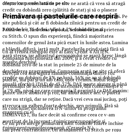
despre cum cade lumina pe ele.
oferta lor prezentată de pe site ne arată că vrea să atragă
credit cu dobândă zero (plătită de stat) și să o plaseze
Primăvara și pastelurile care respiră
categoriilor vulnerabile de populație cu până la 4.343%. Pe
site publică și cât ar fi dobânda zilnică pentru un credit de
3.000 de lei: 36 de lei. Adică 1,2% dobândă pe zi:
Primăvara e, fără doar și poate, sezonul cel mai prietenos
cu Stitch. O spun din experiență, fiindcă majoritatea
comenzilor de genul ăsta pică exact în lunile astea. Lumina
e blândă, difuză, iartă mult. Pastelurile prind viață fără să
Un al treilea exemplu este al Easy Credit 4 All IFN.
pară sterse, iar albastrul personajului se așază firesc lângă
Compania funcționează din 2009, și a cerut credite cu
nuanțe deschise.
dobândă zero de la stat în primele 25 de minute de la
deschiderea programului. Compania arată pe site că oferă
Direcția cea mai sigură rămâne combinația dintre roz
credite cu dobânzi de 3% pe lună, 36% pe an și dobândă
pudrat, lila pal și un alb cald, ușor cremos. Rozul leagă
anuală efectivă (DAE) de 43,37%. DAE poate ajunge și până
personajul de accentele lui interioare, lila construiește o
la 79,4%, nivel pe care compania îl prezintă ca DAE maxim:
punte între albastru și roz, iar albul aduce aer. O paletă
care nu strigă, dar se reține. Dacă vrei ceva mai jucăuș, poți
strecura un galben foarte deschis, gen primulă, fără să
În concluzie, includerea IFN-urilor în programul
exagerezi cu el.
IMMINVEST, nu face decât să confirme ceea ce v-am
avertizat de la început: #nimicpentrupoplatie și
Ce nu prea merge primăvara sunt tonurile foarte închise
#nimicpentrumicilecompanii. (Cerasela N.).
sau prea contrastante. Un aranjament cu Stitch pe roșu