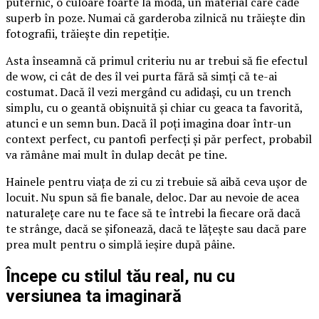
puternic, o culoare foarte la modă, un material care cade
superb în poze. Numai că garderoba zilnică nu trăiește din
fotografii, trăiește din repetiție.
Asta înseamnă că primul criteriu nu ar trebui să fie efectul
de wow, ci cât de des îl vei purta fără să simți că te-ai
costumat. Dacă îl vezi mergând cu adidași, cu un trench
simplu, cu o geantă obișnuită și chiar cu geaca ta favorită,
atunci e un semn bun. Dacă îl poți imagina doar într-un
context perfect, cu pantofi perfecți și păr perfect, probabil
va rămâne mai mult în dulap decât pe tine.
Hainele pentru viața de zi cu zi trebuie să aibă ceva ușor de
locuit. Nu spun să fie banale, deloc. Dar au nevoie de acea
naturalețe care nu te face să te întrebi la fiecare oră dacă
te strânge, dacă se șifonează, dacă te lățește sau dacă pare
prea mult pentru o simplă ieșire după pâine.
Începe cu stilul tău real, nu cu
versiunea ta imaginară