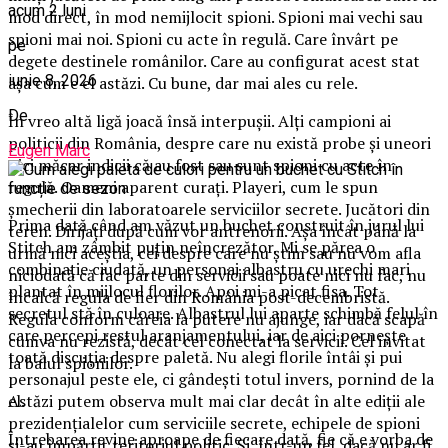
acum 2 luni
mod direct, în mod nemijlocit spioni. Spioni mai vechi sau
spioni mai noi. Spioni cu acte în regulă. Care învârt pe
pe
degete destinele românilor. Care au configurat acest stat
iunie 8, 2026
așa cum e el astăzi. Cu bune, dar mai ales cu rele.
De
În vreo altă ligă joacă însă interpușii. Alți campioni ai
politicii din România, despre care nu există probe și uneori
Eugen Marc
nici măcar indicii că au fost sau sunt spioni cu acte în
regulă. Oameni aparent curați. Playeri, cum le spun
șmecherii din laboratoarele serviciilor secrete. Jucători din
Prima dată când am văzut un buchet construit în jurul lui
teren. Dirijați după cum vor antrenorii. Așa încât până la
Stitch am zâmbit puțin neîncrezător. Mi se părea o
urmă nici aceștia, cei despre care nu știm sau nu vom afla
combinație ciudată, un personaj albastru cu urechi mari
niciodată că fac parte din servicii sau poate nici nu fac, nu
plantat în mijlocul florilor. Apoi mi-a picat fisa. Tot
încalcă regula de fier din România post-decembristă.
secretul stă în culoare. Albastrul lui aparte schimbă felul în
Regula conform căreia la putere nu ajunge, iar dacă scapă
care percepi restul aranjamentului, iar de aici pornește
cumva nu rezistă, decât cel conectat la servicii. Cel invitat
toată discuția despre paletă. Nu alegi florile întâi și pui
la balul spionilor.
personajul peste ele, ci gândești totul invers, pornind de la
el.
Astăzi putem observa mult mai clar decât în alte ediții ale
prezidențialelor cum serviciile secrete, echipele de spioni
Întrebarea revine aproape de fiecare dată, fie că e vorba de
și-au împărțit teritoriul politic. Și, într-un fel, dacă nu ar fi