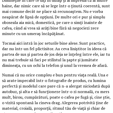
Diminețile în care te uiți în dulap și ai impresia că ai multe
haine, dar nimic care să se lege într-o ținută coerentă, sunt
mai comune decât ne place să recunoaștem. Nu e vorba
neapărat de lipsă de opțiuni. De multe ori e pur și simplu
oboseala aia mică, domestică, pe care o simți înainte de
cafea, când ai vrea să arăți bine fără să negociezi zece
minute cu un umeraș încăpățânat.
Tocmai aici intră în joc seturile bine alese. Sunt practice,
dar nu într-un fel plictisitor. Au ceva liniștitor în ideea că
partea de sus și partea de jos deja se înțeleg între ele, iar tu
nu mai trebuie să faci pe stilistul la șapte și jumătate
dimineața, cu un ochi la telefon și unul la vremea de afară.
Numai că nu orice compleu e bun pentru viața reală. Una e
să arate impecabil într-o fotografie de produs, cu lumina
perfectă și modelul care pare că n-a alergat niciodată după
autobuz, și alta e să funcționeze într-o zi normală, cu mers
mult, birou, cumpărături, poate o cafea pe fugă și, cine știe,
o vizită spontană la cineva drag. Alegerea potrivită ține de
material, croială, proporții, ritmul tău de viață și chiar de