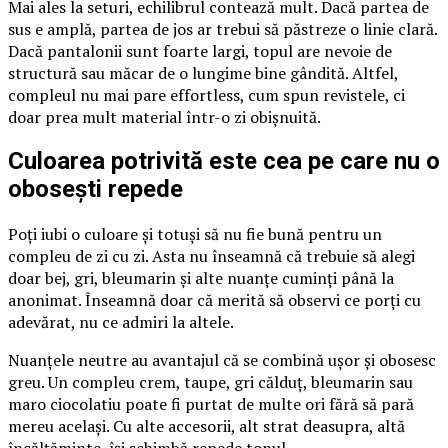
Mai ales la seturi, echilibrul contează mult. Dacă partea de
sus e amplă, partea de jos ar trebui să păstreze o linie clară.
Dacă pantalonii sunt foarte largi, topul are nevoie de
structură sau măcar de o lungime bine gândită. Altfel,
compleul nu mai pare effortless, cum spun revistele, ci
doar prea mult material într-o zi obișnuită.
Culoarea potrivită este cea pe care nu o
obosești repede
Poți iubi o culoare și totuși să nu fie bună pentru un
compleu de zi cu zi. Asta nu înseamnă că trebuie să alegi
doar bej, gri, bleumarin și alte nuanțe cuminți până la
anonimat. Înseamnă doar că merită să observi ce porți cu
adevărat, nu ce admiri la altele.
Nuanțele neutre au avantajul că se combină ușor și obosesc
greu. Un compleu crem, taupe, gri călduț, bleumarin sau
maro ciocolatiu poate fi purtat de multe ori fără să pară
mereu același. Cu alte accesorii, alt strat deasupra, altă