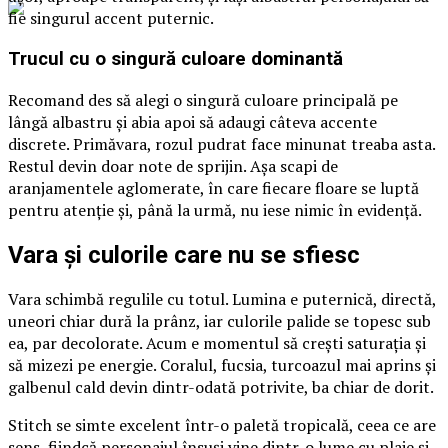
fie singurul accent puternic.
Trucul cu o singură culoare dominantă
Recomand des să alegi o singură culoare principală pe
lângă albastru și abia apoi să adaugi câteva accente
discrete. Primăvara, rozul pudrat face minunat treaba asta.
Restul devin doar note de sprijin. Așa scapi de
aranjamentele aglomerate, în care fiecare floare se luptă
pentru atenție și, până la urmă, nu iese nimic în evidență.
Vara și culorile care nu se sfiesc
Vara schimbă regulile cu totul. Lumina e puternică, directă,
uneori chiar dură la prânz, iar culorile palide se topesc sub
ea, par decolorate. Acum e momentul să crești saturația și
să mizezi pe energie. Coralul, fucsia, turcoazul mai aprins și
galbenul cald devin dintr-odată potrivite, ba chiar de dorit.
Stitch se simte excelent într-o paletă tropicală, ceea ce are
sens, fiindcă personajul însuși vine dintr-o lume cu plaje și