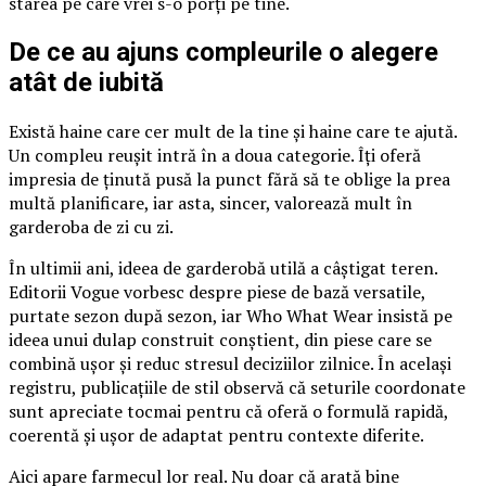
starea pe care vrei s-o porți pe tine.
De ce au ajuns compleurile o alegere
atât de iubită
Există haine care cer mult de la tine și haine care te ajută.
Un compleu reușit intră în a doua categorie. Îți oferă
impresia de ținută pusă la punct fără să te oblige la prea
multă planificare, iar asta, sincer, valorează mult în
garderoba de zi cu zi.
În ultimii ani, ideea de garderobă utilă a câștigat teren.
Editorii Vogue vorbesc despre piese de bază versatile,
purtate sezon după sezon, iar Who What Wear insistă pe
ideea unui dulap construit conștient, din piese care se
combină ușor și reduc stresul deciziilor zilnice. În același
registru, publicațiile de stil observă că seturile coordonate
sunt apreciate tocmai pentru că oferă o formulă rapidă,
coerentă și ușor de adaptat pentru contexte diferite.
Aici apare farmecul lor real. Nu doar că arată bine