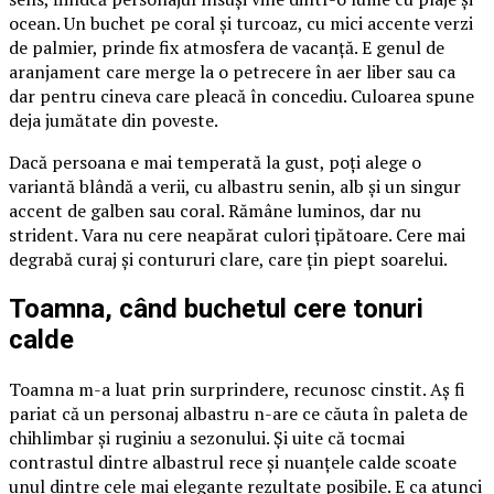
ocean. Un buchet pe coral și turcoaz, cu mici accente verzi
de palmier, prinde fix atmosfera de vacanță. E genul de
aranjament care merge la o petrecere în aer liber sau ca
dar pentru cineva care pleacă în concediu. Culoarea spune
deja jumătate din poveste.
Dacă persoana e mai temperată la gust, poți alege o
variantă blândă a verii, cu albastru senin, alb și un singur
accent de galben sau coral. Rămâne luminos, dar nu
strident. Vara nu cere neapărat culori țipătoare. Cere mai
degrabă curaj și contururi clare, care țin piept soarelui.
Toamna, când buchetul cere tonuri
calde
Toamna m-a luat prin surprindere, recunosc cinstit. Aș fi
pariat că un personaj albastru n-are ce căuta în paleta de
chihlimbar și ruginiu a sezonului. Și uite că tocmai
contrastul dintre albastrul rece și nuanțele calde scoate
unul dintre cele mai elegante rezultate posibile. E ca atunci