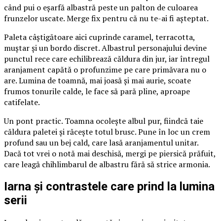
când pui o eșarfă albastră peste un palton de culoarea
frunzelor uscate. Merge fix pentru că nu te-ai fi așteptat.
Paleta câștigătoare aici cuprinde caramel, terracotta,
muștar și un bordo discret. Albastrul personajului devine
punctul rece care echilibrează căldura din jur, iar întregul
aranjament capătă o profunzime pe care primăvara nu o
are. Lumina de toamnă, mai joasă și mai aurie, scoate
frumos tonurile calde, le face să pară pline, aproape
catifelate.
Un pont practic. Toamna ocolește albul pur, fiindcă taie
căldura paletei și răcește totul brusc. Pune în loc un crem
profund sau un bej cald, care lasă aranjamentul unitar.
Dacă tot vrei o notă mai deschisă, mergi pe piersică prăfuit,
care leagă chihlimbarul de albastru fără să strice armonia.
Iarna și contrastele care prind la lumina
serii