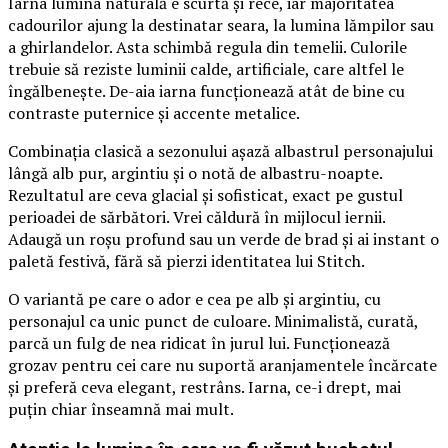
Iarna lumina naturală e scurtă și rece, iar majoritatea
cadourilor ajung la destinatar seara, la lumina lămpilor sau
a ghirlandelor. Asta schimbă regula din temelii. Culorile
trebuie să reziste luminii calde, artificiale, care altfel le
îngălbenește. De-aia iarna funcționează atât de bine cu
contraste puternice și accente metalice.
Combinația clasică a sezonului așază albastrul personajului
lângă alb pur, argintiu și o notă de albastru-noapte.
Rezultatul are ceva glacial și sofisticat, exact pe gustul
perioadei de sărbători. Vrei căldură în mijlocul iernii.
Adaugă un roșu profund sau un verde de brad și ai instant o
paletă festivă, fără să pierzi identitatea lui Stitch.
O variantă pe care o ador e cea pe alb și argintiu, cu
personajul ca unic punct de culoare. Minimalistă, curată,
parcă un fulg de nea ridicat în jurul lui. Funcționează
grozav pentru cei care nu suportă aranjamentele încărcate
și preferă ceva elegant, restrâns. Iarna, ce-i drept, mai
puțin chiar înseamnă mai mult.