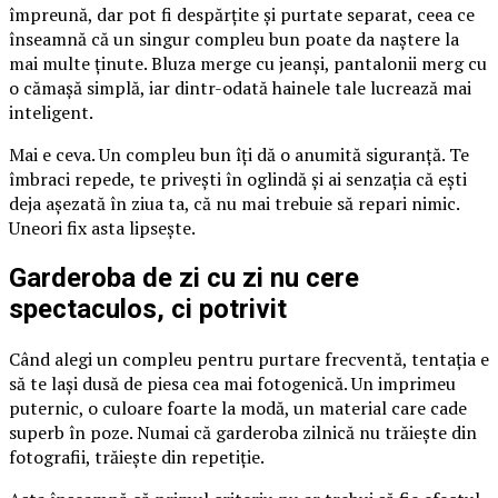
împreună, dar pot fi despărțite și purtate separat, ceea ce
înseamnă că un singur compleu bun poate da naștere la
mai multe ținute. Bluza merge cu jeanși, pantalonii merg cu
o cămașă simplă, iar dintr-odată hainele tale lucrează mai
inteligent.
Mai e ceva. Un compleu bun îți dă o anumită siguranță. Te
îmbraci repede, te privești în oglindă și ai senzația că ești
deja așezată în ziua ta, că nu mai trebuie să repari nimic.
Uneori fix asta lipsește.
Garderoba de zi cu zi nu cere
spectaculos, ci potrivit
Când alegi un compleu pentru purtare frecventă, tentația e
să te lași dusă de piesa cea mai fotogenică. Un imprimeu
puternic, o culoare foarte la modă, un material care cade
superb în poze. Numai că garderoba zilnică nu trăiește din
fotografii, trăiește din repetiție.