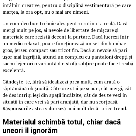
întâlniri creative, pentru o disciplină vestimentară pe care
marțea, la ora opt, nu o mai are nimeni.
Un compleu bun trebuie ales pentru rutina ta reală. Dacă
mergi mult pe jos, ai nevoie de libertate de mișcare și
materiale care rezistă decent la purtare. Dacă lucrezi într-
un mediu relaxat, poate funcționează un set din bumbac
gros, jerseu compact sau tricot fin. Dacă ai nevoie să pari
ușor mai îngrijită, atunci un compleu cu pantaloni drepți și
sacou lejer ori o variantă din stofă subțire poate face treabă
excelentă.
Gândește-te, fără să idealizezi prea mult, cum arată o
săptămână obișnuită. Câte ore stai pe scaun, cât mergi, cât
de des intri și ieși din spații încălzite, cât de des te vezi în
situații în care vrei să pari aranjată, dar nu scorțoasă.
Răspunsurile astea valorează mai mult decât orice trend.
Materialul schimbă totul, chiar dacă
uneori îl ignorăm