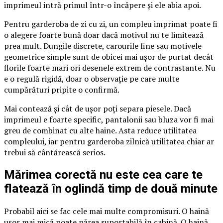
imprimeul intră primul într-o încăpere și ele abia apoi.
Pentru garderoba de zi cu zi, un compleu imprimat poate fi
o alegere foarte bună doar dacă motivul nu te limitează
prea mult. Dungile discrete, carourile fine sau motivele
geometrice simple sunt de obicei mai ușor de purtat decât
florile foarte mari ori desenele extrem de contrastante. Nu
e o regulă rigidă, doar o observație pe care multe
cumpărături pripite o confirmă.
Mai contează și cât de ușor poți separa piesele. Dacă
imprimeul e foarte specific, pantalonii sau bluza vor fi mai
greu de combinat cu alte haine. Asta reduce utilitatea
compleului, iar pentru garderoba zilnică utilitatea chiar ar
trebui să cântărească serios.
Mărimea corectă nu este cea care te
flatează în oglindă timp de două minute
Probabil aici se fac cele mai multe compromisuri. O haină
ușor mai mică poate părea suportabilă în cabină. O haină