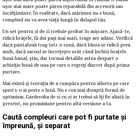
ușor mai mare poate părea reparabilă din accesorii sau
încălțăminte. În realitate, dacă mărimea nu e bună,
compleul nu va avea viață lungă în dulapul tău.
Un set pentru zi de zi trebuie probat în mișcare. Așază-te,
ridică brațele, fă doi pași mai mari, trage aer adânc. Verifică
dacă pantalonii trag într-o zonă, dacă bluza se ridică prea
mult, dacă sacoul se încrețește urât când închizi brațele.
Sună banal, știu, dar tocmai detaliile astea despart o
achiziție bună de una pe care o regreți discret după prima
purtare.
Mai există și tentația de a cumpăra pentru silueta pe care
speri s-o ai peste o lună. Nu e cea mai dreaptă formă de
optimism. Garderoba de zi cu zi ar trebui să îți fie aliată în
prezent, nu promisiune pentru altă versiune a ta.
Caută compleuri care pot fi purtate și
împreună, și separat