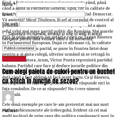
fiind, a fost promovat mereu și mereu peste rând, până
Nume
*
când a ajuns la Parchetul General. Apoi, tot în calitate de
spion, a fost promovat șef al Tineretului Social-Democrat.
Email
*
Vă amintiți? Micul Titulescu. Și șef al corpului de control al
Site web
primului-ministru Adrian Năstase. Apoi spionul a ajuns
șeful celui mai mare partid politic din România. Mai marele
Salvează-mi numele, emailul și site-ul web în acest
PSD. Și prim-ministru. Iar astăzi e coleg cu Traian Băsescu
navigator pentru data viitoare când o să comentez.
în Parlamentul European. După ce afirmase că, în calitate
de lider al unui nou partid, se pune în fruntea listei doar
pentru a-și ajuta colegii, ulterior urmând să se retragă în
Eveniment
favoarea acestora. Acum, Victor Ponta reprezintă partidul
balama. Partidul care face și desface jocurile politice din
Cum alegi paleta de culori pentru un buchet
România. E la butoane. A jurat și a semnat strâmb de fiecare
dată când a fost obligat să facă acest lucru. Ca și Băsescu,
cu Stitch în funcție de sezon?
nu răspunde în fața legii. Și observ că nu răspunde nici în
fața românilor. De ce ar răspunde? Nu-i cere nimeni
socoteală.
Cele două exemple pe care le-am prezentat mai sus sunt
vârfuri arhicunoscute ale icebergului. Evident că cei mai
Publicat
mulți jucători de prim rang din politica românească sunt în