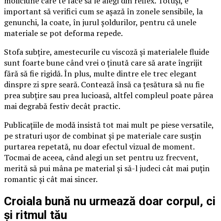
moliciune care te face să le alegi din reflex. Totuși, e
important să verifici cum se așază în zonele sensibile, la
genunchi, la coate, în jurul șoldurilor, pentru că unele
materiale se pot deforma repede.
Stofa subțire, amestecurile cu viscoză și materialele fluide
sunt foarte bune când vrei o ținută care să arate îngrijit
fără să fie rigidă. În plus, multe dintre ele trec elegant
dinspre zi spre seară. Contează însă ca țesătura să nu fie
prea subțire sau prea lucioasă, altfel compleul poate părea
mai degrabă festiv decât practic.
Publicațiile de modă insistă tot mai mult pe piese versatile,
pe straturi ușor de combinat și pe materiale care susțin
purtarea repetată, nu doar efectul vizual de moment.
Tocmai de aceea, când alegi un set pentru uz frecvent,
merită să pui mâna pe material și să-l judeci cât mai puțin
romantic și cât mai sincer.
Croiala bună nu urmează doar corpul, ci
și ritmul tău