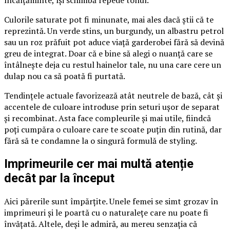
încălțăminte, își schimbă repede tonul.
Culorile saturate pot fi minunate, mai ales dacă știi că te
reprezintă. Un verde stins, un burgundy, un albastru petrol
sau un roz prăfuit pot aduce viață garderobei fără să devină
greu de integrat. Doar că e bine să alegi o nuanță care se
întâlnește deja cu restul hainelor tale, nu una care cere un
dulap nou ca să poată fi purtată.
Tendințele actuale favorizează atât neutrele de bază, cât și
accentele de culoare introduse prin seturi ușor de separat
și recombinat. Asta face compleurile și mai utile, fiindcă
poți cumpăra o culoare care te scoate puțin din rutină, dar
fără să te condamne la o singură formulă de styling.
Imprimeurile cer mai multă atenție
decât par la început
Aici părerile sunt împărțite. Unele femei se simt grozav în
imprimeuri și le poartă cu o naturalețe care nu poate fi
învățată. Altele, deși le admiră, au mereu senzația că