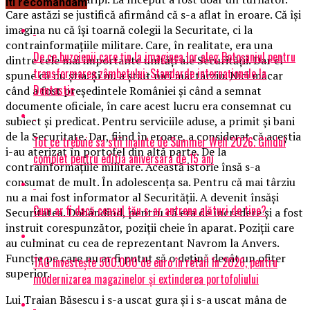
Iti recomandam
Care astăzi se justifică afirmând că s-a aflat în eroare. Că își
imagina nu că își toarnă colegii la Securitate, ci la
contrainformațiile militare. Care, în realitate, era una
De ce buzoienii care țin la imaginea lor aleg Botoșaniul pentru
dintre cele mai importante unități ale Securității. Dar el
transformarea zâmbetului: Standarde internaționale la
spune că nu știa. Și nu a știut nici mai târziu. Nici măcar
Dentastic
când a fost președintele României și când a semnat
documente oficiale, în care acest lucru era consemnat cu
subiect și predicat. Pentru serviciile aduse, a primit și bani
de la Securitate. Dar, fiind în eroare, a considerat că aceștia
Tot ce trebuie sa stii inainte de Summer Well 2026. Ghidul
i-au aterizat în portofel din altă parte. De la
complet pentru editia aniversara de 15 ani
contrainformațiile militare. Această istorie însă s-a
consumat de mult. În adolescența sa. Pentru că mai târziu
nu a mai fost informator al Securității. A devenit însăși
Cum ar fi dacă ceasul tău s-ar antrena alături de tine?
Securitatea. Dobândind, pentru că era de încredere și a fost
instruit corespunzător, poziții cheie în aparat. Poziții care
au culminat cu cea de reprezentant Navrom la Anvers.
Funcție pe care nu ar fi putut să o dețină decât un ofițer
TAG investește 500.000 de euro în retail în 2026, pentru
superior.
modernizarea magazinelor și extinderea portofoliului
Lui Traian Băsescu i s-a uscat gura și i s-a uscat mâna de