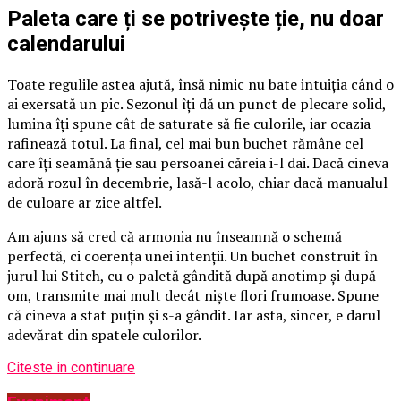
Paleta care ți se potrivește ție, nu doar
calendarului
Toate regulile astea ajută, însă nimic nu bate intuiția când o
ai exersată un pic. Sezonul îți dă un punct de plecare solid,
lumina îți spune cât de saturate să fie culorile, iar ocazia
rafinează totul. La final, cel mai bun buchet rămâne cel
care îți seamănă ție sau persoanei căreia i-l dai. Dacă cineva
adoră rozul în decembrie, lasă-l acolo, chiar dacă manualul
de culoare ar zice altfel.
Am ajuns să cred că armonia nu înseamnă o schemă
perfectă, ci coerența unei intenții. Un buchet construit în
jurul lui Stitch, cu o paletă gândită după anotimp și după
om, transmite mai mult decât niște flori frumoase. Spune
că cineva a stat puțin și s-a gândit. Iar asta, sincer, e darul
adevărat din spatele culorilor.
Citeste in continuare