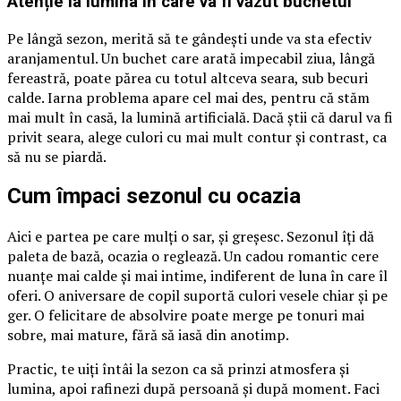
Atenție la lumina în care va fi văzut buchetul
Pe lângă sezon, merită să te gândești unde va sta efectiv
aranjamentul. Un buchet care arată impecabil ziua, lângă
fereastră, poate părea cu totul altceva seara, sub becuri
calde. Iarna problema apare cel mai des, pentru că stăm
mai mult în casă, la lumină artificială. Dacă știi că darul va fi
privit seara, alege culori cu mai mult contur și contrast, ca
să nu se piardă.
Cum împaci sezonul cu ocazia
Aici e partea pe care mulți o sar, și greșesc. Sezonul îți dă
paleta de bază, ocazia o reglează. Un cadou romantic cere
nuanțe mai calde și mai intime, indiferent de luna în care îl
oferi. O aniversare de copil suportă culori vesele chiar și pe
ger. O felicitare de absolvire poate merge pe tonuri mai
sobre, mai mature, fără să iasă din anotimp.
Practic, te uiți întâi la sezon ca să prinzi atmosfera și
lumina, apoi rafinezi după persoană și după moment. Faci