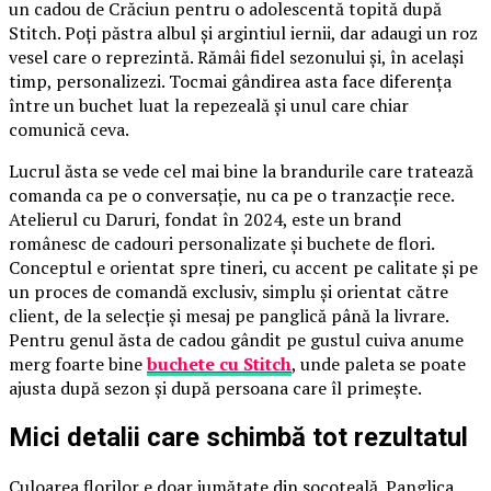
un cadou de Crăciun pentru o adolescentă topită după
Stitch. Poți păstra albul și argintiul iernii, dar adaugi un roz
vesel care o reprezintă. Rămâi fidel sezonului și, în același
timp, personalizezi. Tocmai gândirea asta face diferența
între un buchet luat la repezeală și unul care chiar
comunică ceva.
Lucrul ăsta se vede cel mai bine la brandurile care tratează
comanda ca pe o conversație, nu ca pe o tranzacție rece.
Atelierul cu Daruri, fondat în 2024, este un brand
românesc de cadouri personalizate și buchete de flori.
Conceptul e orientat spre tineri, cu accent pe calitate și pe
un proces de comandă exclusiv, simplu și orientat către
client, de la selecție și mesaj pe panglică până la livrare.
Pentru genul ăsta de cadou gândit pe gustul cuiva anume
merg foarte bine
buchete cu Stitch
, unde paleta se poate
ajusta după sezon și după persoana care îl primește.
Mici detalii care schimbă tot rezultatul
Culoarea florilor e doar jumătate din socoteală. Panglica,