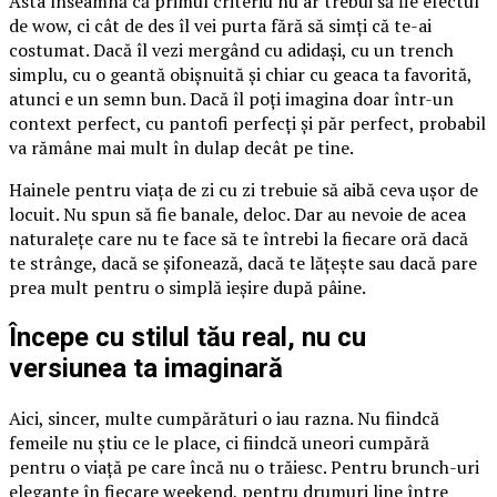
Asta înseamnă că primul criteriu nu ar trebui să fie efectul
de wow, ci cât de des îl vei purta fără să simți că te-ai
costumat. Dacă îl vezi mergând cu adidași, cu un trench
simplu, cu o geantă obișnuită și chiar cu geaca ta favorită,
atunci e un semn bun. Dacă îl poți imagina doar într-un
context perfect, cu pantofi perfecți și păr perfect, probabil
va rămâne mai mult în dulap decât pe tine.
Hainele pentru viața de zi cu zi trebuie să aibă ceva ușor de
locuit. Nu spun să fie banale, deloc. Dar au nevoie de acea
naturalețe care nu te face să te întrebi la fiecare oră dacă
te strânge, dacă se șifonează, dacă te lățește sau dacă pare
prea mult pentru o simplă ieșire după pâine.
Începe cu stilul tău real, nu cu
versiunea ta imaginară
Aici, sincer, multe cumpărături o iau razna. Nu fiindcă
femeile nu știu ce le place, ci fiindcă uneori cumpără
pentru o viață pe care încă nu o trăiesc. Pentru brunch-uri
elegante în fiecare weekend, pentru drumuri line între