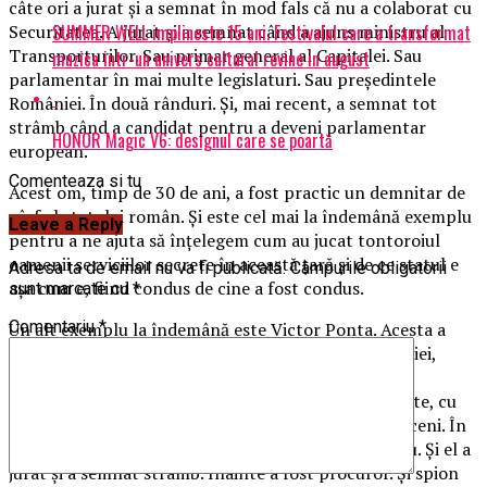
câte ori a jurat și a semnat în mod fals că nu a colaborat cu
SUMMER WELL implineste 15 ani. Festivalul care a transformat
Securitatea. A jurat și a semnat când a ajuns ministru al
Transporturilor. Sau primar general al Capitalei. Sau
muzica intr-un univers cultural revine in august
parlamentar în mai multe legislaturi. Sau președintele
României. În două rânduri. Și, mai recent, a semnat tot
strâmb când a candidat pentru a deveni parlamentar
HONOR Magic V6: designul care se poartă
european.
Comenteaza si tu
Acest om, timp de 30 de ani, a fost practic un demnitar de
vârf al statului român. Și este cel mai la îndemână exemplu
Leave a Reply
pentru a ne ajuta să înțelegem cum au jucat tontoroiul
oamenii serviciilor secrete în această țară și de ce statul e
Adresa ta de email nu va fi publicată.
Câmpurile obligatorii
așa cum e, fiind condus de cine a fost condus.
sunt marcate cu
*
Comentariu
*
Un alt exemplu la îndemână este Victor Ponta. Acesta a
fost la un milimetru de a câștiga președinția României,
după ce i-a dat brânci aliatului său, liberalul Crin
Antonescu, scoțându-l literalmente din cursă. Firește, cu
sprijinul altor spioni. Nu a reușit să ajungă la Cotroceni. În
schimb, a fost și el parlamentar ca și Traian Băsescu. Și el a
jurat și a semnat strâmb. Înainte a fost procuror. Și spion