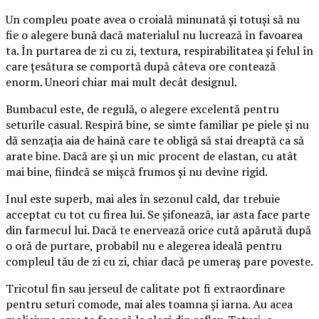
Un compleu poate avea o croială minunată și totuși să nu
fie o alegere bună dacă materialul nu lucrează în favoarea
ta. În purtarea de zi cu zi, textura, respirabilitatea și felul în
care țesătura se comportă după câteva ore contează
enorm. Uneori chiar mai mult decât designul.
Bumbacul este, de regulă, o alegere excelentă pentru
seturile casual. Respiră bine, se simte familiar pe piele și nu
dă senzația aia de haină care te obligă să stai dreaptă ca să
arate bine. Dacă are și un mic procent de elastan, cu atât
mai bine, fiindcă se mișcă frumos și nu devine rigid.
Inul este superb, mai ales în sezonul cald, dar trebuie
acceptat cu tot cu firea lui. Se șifonează, iar asta face parte
din farmecul lui. Dacă te enervează orice cută apărută după
o oră de purtare, probabil nu e alegerea ideală pentru
compleul tău de zi cu zi, chiar dacă pe umeraș pare poveste.
Tricotul fin sau jerseul de calitate pot fi extraordinare
pentru seturi comode, mai ales toamna și iarna. Au acea