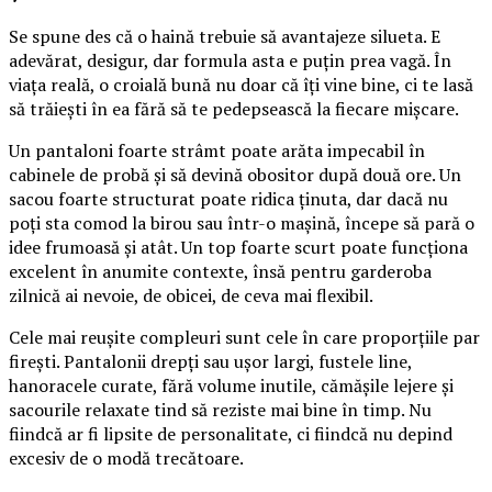
Se spune des că o haină trebuie să avantajeze silueta. E
adevărat, desigur, dar formula asta e puțin prea vagă. În
viața reală, o croială bună nu doar că îți vine bine, ci te lasă
să trăiești în ea fără să te pedepsească la fiecare mișcare.
Un pantaloni foarte strâmt poate arăta impecabil în
cabinele de probă și să devină obositor după două ore. Un
sacou foarte structurat poate ridica ținuta, dar dacă nu
poți sta comod la birou sau într-o mașină, începe să pară o
idee frumoasă și atât. Un top foarte scurt poate funcționa
excelent în anumite contexte, însă pentru garderoba
zilnică ai nevoie, de obicei, de ceva mai flexibil.
Cele mai reușite compleuri sunt cele în care proporțiile par
firești. Pantalonii drepți sau ușor largi, fustele line,
hanoracele curate, fără volume inutile, cămășile lejere și
sacourile relaxate tind să reziste mai bine în timp. Nu
fiindcă ar fi lipsite de personalitate, ci fiindcă nu depind
excesiv de o modă trecătoare.