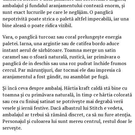
ambalajul și fundalul aranjamentului contează enorm, și
sunt exact lucrurile pe care le neglijăm. O panglică
nepotrivită poate strica o paletă altfel impecabilă, iar una
bine aleasă o poate ridica vizibil.
Vara, o panglică turcoaz sau coral prelungește energia
paletei. Iarna, una argintie sau de catifea bordo aduce
instant aerul de sărbătoare. Toamna merge un satin
caramel sau o sfoară naturală, rustică, iar primăvara o
panglică de in deschis sau una roz pudrat închide frumos
cercul. Par mărunțișuri, dar tocmai ele dau impresia că
aranjamentul a fost gândit, nu asamblat pe fugă.
Și încă ceva despre ambalaj. Hârtia kraft caldă stă bine cu
toamna și cu primăvara naturală, în timp ce hârtia colorată
sau cea cu finisaj satinat se potrivește mai degrabă verii
vesele și iernii festive. Dacă albastrul lui Stitch e vedeta,
ambalajul ar trebui să rămână discret, ca să nu fure atenția.
Personajul și culoarea lui sunt mereu centrul, restul doar le
servește.