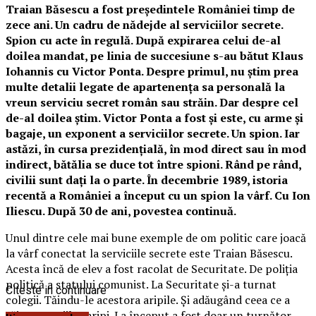
Traian Băsescu a fost președintele României timp de
zece ani. Un cadru de nădejde al serviciilor secrete.
Spion cu acte în regulă. După expirarea celui de-al
doilea mandat, pe linia de succesiune s-au bătut Klaus
Iohannis cu Victor Ponta. Despre primul, nu știm prea
multe detalii legate de apartenența sa personală la
vreun serviciu secret român sau străin. Dar despre cel
de-al doilea știm. Victor Ponta a fost și este, cu arme și
bagaje, un exponent a serviciilor secrete. Un spion. Iar
astăzi, în cursa prezidențială, în mod direct sau în mod
indirect, bătălia se duce tot între spioni. Rând pe rând,
civilii sunt dați la o parte. În decembrie 1989, istoria
recentă a României a început cu un spion la vârf. Cu Ion
Iliescu. După 30 de ani, povestea continuă.
Unul dintre cele mai bune exemple de om politic care joacă
la vârf conectat la serviciile secrete este Traian Băsescu.
Acesta încă de elev a fost racolat de Securitate. De poliția
politică a statului comunist. La Securitate și-a turnat
Citeste in continuare
colegii. Tăindu-le acestora aripile. Și adăugând ceea ce a
tăiat propriilor aripi. La început a fost doar un turnător.