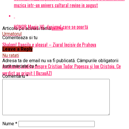
muzica intr-un univers cultural revine in august
HONOR Magic V6: designul care se poartă
Articole pe aceiasi tema:
prima
Urmatorul
Comenteaza si tu
Shalom! Dancila e aleasa! – Ziarul Incisiv de Prahova
Leave a Reply
Nu ratati
Adresa ta de email nu va fi publicată.
Câmpurile obligatorii
Amănunte inedite despre Cristian Tudor Popescu și Ion Cristoiu. Ce
sunt marcate cu
*
verdict au primit | BuzauAZI
Comentariu
*
Nume
*