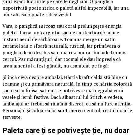
sunt exact lucrurile pe care le neglijăm. O panglică
nepotrivită poate strica o paletă altfel impecabilă, iar una
bine aleasă o poate ridica vizibil.
Vara, o panglică turcoaz sau coral prelungește energia
paletei. Iarna, una argintie sau de catifea bordo aduce
instant aerul de sărbătoare. Toamna merge un satin
caramel sau o sfoară naturală, rustică, iar primăvara o
panglică de in deschis sau una roz pudrat închide frumos
cercul. Par mărunțișuri, dar tocmai ele dau impresia că
aranjamentul a fost gândit, nu asamblat pe fugă.
Și încă ceva despre ambalaj. Hârtia kraft caldă stă bine cu
toamna și cu primăvara naturală, în timp ce hârtia colorată
sau cea cu finisaj satinat se potrivește mai degrabă verii
vesele și iernii festive. Dacă albastrul lui Stitch e vedeta,
ambalajul ar trebui să rămână discret, ca să nu fure atenția.
Personajul și culoarea lui sunt mereu centrul, restul doar le
servește.
Paleta care ți se potrivește ție, nu doar