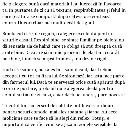
fie o alegere bună dacă materialul nu lucrează în favoarea
ta. În purtarea de zi cu zi, textura, respirabilitatea și felul în
care țesătura se comportă după câteva ore contează
enorm. Uneori chiar mai mult decât designul.
Bumbacul este, de regulă, o alegere excelentă pentru
seturile casual. Respiră bine, se simte familiar pe piele și nu
dă senzația aia de haină care te obligă să stai dreaptă ca să
arate bine. Dacă are și un mic procent de elastan, cu atât
mai bine, fiindcă se mișcă frumos și nu devine rigid.
Inul este superb, mai ales în sezonul cald, dar trebuie
acceptat cu tot cu firea lui. Se șifonează, iar asta face parte
din farmecul lui. Dacă te enervează orice cută apărută după
o oră de purtare, probabil nu e alegerea ideală pentru
compleul tău de zi cu zi, chiar dacă pe umeraș pare poveste.
Tricotul fin sau jerseul de calitate pot fi extraordinare
pentru seturi comode, mai ales toamna și iarna. Au acea
moliciune care te face să le alegi din reflex. Totuși, e
important să verifici cum se așază în zonele sensibile, la