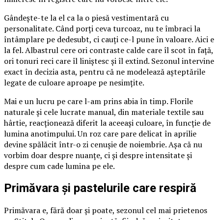
Gândește-te la el ca la o piesă vestimentară cu
personalitate. Când porți ceva turcoaz, nu te îmbraci la
întâmplare pe dedesubt, ci cauți ce-l pune în valoare. Aici e
la fel. Albastrul cere ori contraste calde care îl scot în față,
ori tonuri reci care îl liniștesc și îl extind. Sezonul intervine
exact în decizia asta, pentru că ne modelează așteptările
legate de culoare aproape pe nesimțite.
Mai e un lucru pe care l-am prins abia în timp. Florile
naturale și cele lucrate manual, din materiale textile sau
hârtie, reacționează diferit la aceeași culoare, în funcție de
lumina anotimpului. Un roz care pare delicat în aprilie
devine spălăcit într-o zi cenușie de noiembrie. Așa că nu
vorbim doar despre nuanțe, ci și despre intensitate și
despre cum cade lumina pe ele.
Primăvara și pastelurile care respiră
Primăvara e, fără doar și poate, sezonul cel mai prietenos