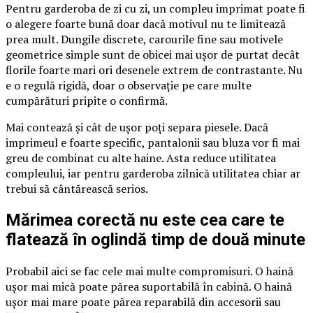
Pentru garderoba de zi cu zi, un compleu imprimat poate fi
o alegere foarte bună doar dacă motivul nu te limitează
prea mult. Dungile discrete, carourile fine sau motivele
geometrice simple sunt de obicei mai ușor de purtat decât
florile foarte mari ori desenele extrem de contrastante. Nu
e o regulă rigidă, doar o observație pe care multe
cumpărături pripite o confirmă.
Mai contează și cât de ușor poți separa piesele. Dacă
imprimeul e foarte specific, pantalonii sau bluza vor fi mai
greu de combinat cu alte haine. Asta reduce utilitatea
compleului, iar pentru garderoba zilnică utilitatea chiar ar
trebui să cântărească serios.
Mărimea corectă nu este cea care te
flatează în oglindă timp de două minute
Probabil aici se fac cele mai multe compromisuri. O haină
ușor mai mică poate părea suportabilă în cabină. O haină
ușor mai mare poate părea reparabilă din accesorii sau