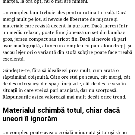
marțea, la ora opt, nu o mai are nimeni.
Un compleu bun trebuie ales pentru rutina ta reală. Dacă
mergi mult pe jos, ai nevoie de libertate de mișcare și
materiale care rezistă decent la purtare. Dacă lucrezi într-
un mediu relaxat, poate funcționează un set din bumbac
gros, jerseu compact sau tricot fin. Dacă ai nevoie să pari
ușor mai îngrijită, atunci un compleu cu pantaloni drepți și
sacou lejer ori o variantă din stofă subțire poate face treabă
excelentă.
Gândește-te, fără să idealizezi prea mult, cum arată o
săptămână obișnuită. Câte ore stai pe scaun, cât mergi, cât
de des intri și ieși din spații încălzite, cât de des te vezi în
situații în care vrei să pari aranjată, dar nu scorțoasă.
Răspunsurile astea valorează mai mult decât orice trend.
Materialul schimbă totul, chiar dacă
uneori îl ignorăm
Un compleu poate avea o croială minunată și totuși să nu