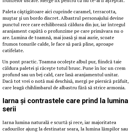
frunzelor uscate. Merge fix pentru că nu te-ai fi așteptat.
Paleta câștigătoare aici cuprinde caramel, terracotta,
muștar și un bordo discret. Albastrul personajului devine
punctul rece care echilibrează căldura din jur, iar întregul
aranjament capătă o profunzime pe care primăvara nu o
are. Lumina de toamnă, mai joasă și mai aurie, scoate
frumos tonurile calde, le face să pară pline, aproape
catifelate.
Un pont practic. Toamna ocolește albul pur, fiindcă taie
căldura paletei și răcește totul brusc. Pune în loc un crem
profund sau un bej cald, care lasă aranjamentul unitar.
Dacă tot vrei o notă mai deschisă, mergi pe piersică prăfuit,
care leagă chihlimbarul de albastru fără să strice armonia.
Iarna și contrastele care prind la lumina
serii
Iarna lumina naturală e scurtă și rece, iar majoritatea
cadourilor ajung la destinatar seara, la lumina lămpilor sau