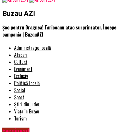
Buzau AZI
Șoc pentru Dragnea! Tăriceanu atac surprinzator. Începe
campania | BuzauAZI
Administrație locală
Afaceri
Cultură
Eveniment
Exclusiv
Politică locală
Social
Sport
Știri din județ
Viața în Buzău
Turism
Eveniment