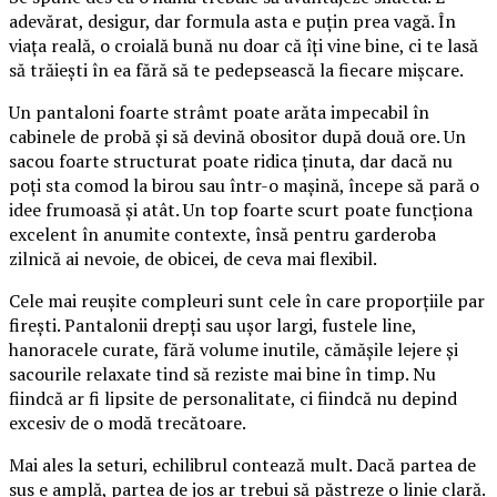
adevărat, desigur, dar formula asta e puțin prea vagă. În
viața reală, o croială bună nu doar că îți vine bine, ci te lasă
să trăiești în ea fără să te pedepsească la fiecare mișcare.
Un pantaloni foarte strâmt poate arăta impecabil în
cabinele de probă și să devină obositor după două ore. Un
sacou foarte structurat poate ridica ținuta, dar dacă nu
poți sta comod la birou sau într-o mașină, începe să pară o
idee frumoasă și atât. Un top foarte scurt poate funcționa
excelent în anumite contexte, însă pentru garderoba
zilnică ai nevoie, de obicei, de ceva mai flexibil.
Cele mai reușite compleuri sunt cele în care proporțiile par
firești. Pantalonii drepți sau ușor largi, fustele line,
hanoracele curate, fără volume inutile, cămășile lejere și
sacourile relaxate tind să reziste mai bine în timp. Nu
fiindcă ar fi lipsite de personalitate, ci fiindcă nu depind
excesiv de o modă trecătoare.
Mai ales la seturi, echilibrul contează mult. Dacă partea de
sus e amplă, partea de jos ar trebui să păstreze o linie clară.