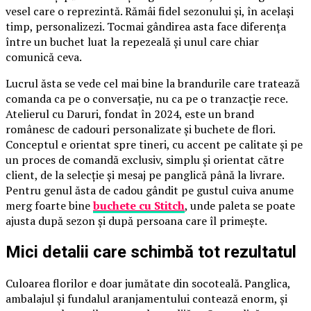
vesel care o reprezintă. Rămâi fidel sezonului și, în același
timp, personalizezi. Tocmai gândirea asta face diferența
între un buchet luat la repezeală și unul care chiar
comunică ceva.
Lucrul ăsta se vede cel mai bine la brandurile care tratează
comanda ca pe o conversație, nu ca pe o tranzacție rece.
Atelierul cu Daruri, fondat în 2024, este un brand
românesc de cadouri personalizate și buchete de flori.
Conceptul e orientat spre tineri, cu accent pe calitate și pe
un proces de comandă exclusiv, simplu și orientat către
client, de la selecție și mesaj pe panglică până la livrare.
Pentru genul ăsta de cadou gândit pe gustul cuiva anume
merg foarte bine
buchete cu Stitch
, unde paleta se poate
ajusta după sezon și după persoana care îl primește.
Mici detalii care schimbă tot rezultatul
Culoarea florilor e doar jumătate din socoteală. Panglica,
ambalajul și fundalul aranjamentului contează enorm, și