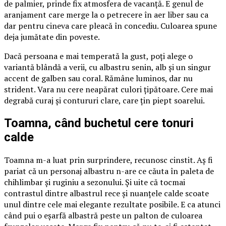
de palmier, prinde fix atmosfera de vacanță. E genul de
aranjament care merge la o petrecere în aer liber sau ca
dar pentru cineva care pleacă în concediu. Culoarea spune
deja jumătate din poveste.
Dacă persoana e mai temperată la gust, poți alege o
variantă blândă a verii, cu albastru senin, alb și un singur
accent de galben sau coral. Rămâne luminos, dar nu
strident. Vara nu cere neapărat culori țipătoare. Cere mai
degrabă curaj și contururi clare, care țin piept soarelui.
Toamna, când buchetul cere tonuri
calde
Toamna m-a luat prin surprindere, recunosc cinstit. Aș fi
pariat că un personaj albastru n-are ce căuta în paleta de
chihlimbar și ruginiu a sezonului. Și uite că tocmai
contrastul dintre albastrul rece și nuanțele calde scoate
unul dintre cele mai elegante rezultate posibile. E ca atunci
când pui o eșarfă albastră peste un palton de culoarea