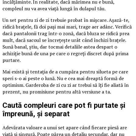
încălțăminte. În realitate, dacă mărimea nu e bună,
compleul nu va avea viață lungă în dulapul tău.
Un set pentru zi de zi trebuie probat în mișcare. Așază-te,
ridică brațele, fă doi pași mai mari, trage aer adânc. Verifică
dacă pantalonii trag într-o zonă, dacă bluza se ridică prea
mult, dacă sacoul se încrețește urât când închizi brațele.
Sună banal, știu, dar tocmai detaliile astea despart o
achiziție bună de una pe care o regreți discret după prima
purtare.
Mai există și tentația de a cumpăra pentru silueta pe care
speri s-o ai peste o lună. Nu e cea mai dreaptă formă de
optimism. Garderoba de zi cu zi ar trebui să îți fie aliată în
prezent, nu promisiune pentru altă versiune a ta.
Caută compleuri care pot fi purtate și
împreună, și separat
Adevărata valoare a unui set apare când fiecare piesă are
viață și singură. Poate părea un detaliu secundar, dar nu