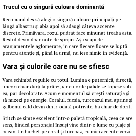
Trucul cu o singură culoare dominantă
Recomand des să alegi o singură culoare principală pe
lângă albastru și abia apoi să adaugi câteva accente
discrete. Primăvara, rozul pudrat face minunat treaba asta.
Restul devin doar note de sprijin. Așa scapi de
aranjamentele aglomerate, în care fiecare floare se luptă
pentru atenție și, până la urmă, nu iese nimic în evidență.
Vara și culorile care nu se sfiesc
Vara schimbă regulile cu totul. Lumina e puternică, directă,
uneori chiar dură la prânz, iar culorile palide se topesc sub
ea, par decolorate. Acum e momentul să crești saturația și
să mizezi pe energie. Coralul, fucsia, turcoazul mai aprins și
galbenul cald devin dintr-odată potrivite, ba chiar de dorit.
Stitch se simte excelent într-o paletă tropicală, ceea ce are
sens, fiindcă personajul însuși vine dintr-o lume cu plaje și
ocean. Un buchet pe coral și turcoaz, cu mici accente verzi