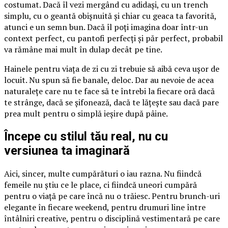
costumat. Dacă îl vezi mergând cu adidași, cu un trench
simplu, cu o geantă obișnuită și chiar cu geaca ta favorită,
atunci e un semn bun. Dacă îl poți imagina doar într-un
context perfect, cu pantofi perfecți și păr perfect, probabil
va rămâne mai mult în dulap decât pe tine.
Hainele pentru viața de zi cu zi trebuie să aibă ceva ușor de
locuit. Nu spun să fie banale, deloc. Dar au nevoie de acea
naturalețe care nu te face să te întrebi la fiecare oră dacă
te strânge, dacă se șifonează, dacă te lățește sau dacă pare
prea mult pentru o simplă ieșire după pâine.
Începe cu stilul tău real, nu cu
versiunea ta imaginară
Aici, sincer, multe cumpărături o iau razna. Nu fiindcă
femeile nu știu ce le place, ci fiindcă uneori cumpără
pentru o viață pe care încă nu o trăiesc. Pentru brunch-uri
elegante în fiecare weekend, pentru drumuri line între
întâlniri creative, pentru o disciplină vestimentară pe care