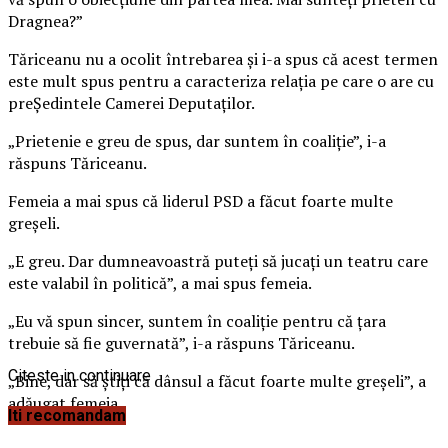
Dragnea?”
Tăriceanu nu a ocolit întrebarea și i-a spus că acest termen
este mult spus pentru a caracteriza relația pe care o are cu
preȘedintele Camerei Deputaților.
„Prietenie e greu de spus, dar suntem în coaliție”, i-a
răspuns Tăriceanu.
Femeia a mai spus că liderul PSD a făcut foarte multe
greșeli.
„E greu. Dar dumneavoastră puteți să jucați un teatru care
este valabil în politică”, a mai spus femeia.
„Eu vă spun sincer, suntem în coaliție pentru că țara
trebuie să fie guvernată”, i-a răspuns Tăriceanu.
Citeste in continuare
„Bine, dar să știți că dânsul a făcut foarte multe greșeli”, a
adăugat femeia.
Iti recomandam