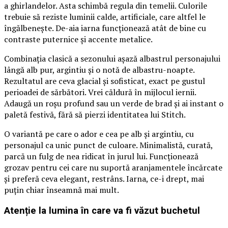
a ghirlandelor. Asta schimbă regula din temelii. Culorile
trebuie să reziste luminii calde, artificiale, care altfel le
îngălbenește. De-aia iarna funcționează atât de bine cu
contraste puternice și accente metalice.
Combinația clasică a sezonului așază albastrul personajului
lângă alb pur, argintiu și o notă de albastru-noapte.
Rezultatul are ceva glacial și sofisticat, exact pe gustul
perioadei de sărbători. Vrei căldură în mijlocul iernii.
Adaugă un roșu profund sau un verde de brad și ai instant o
paletă festivă, fără să pierzi identitatea lui Stitch.
O variantă pe care o ador e cea pe alb și argintiu, cu
personajul ca unic punct de culoare. Minimalistă, curată,
parcă un fulg de nea ridicat în jurul lui. Funcționează
grozav pentru cei care nu suportă aranjamentele încărcate
și preferă ceva elegant, restrâns. Iarna, ce-i drept, mai
puțin chiar înseamnă mai mult.
Atenție la lumina în care va fi văzut buchetul