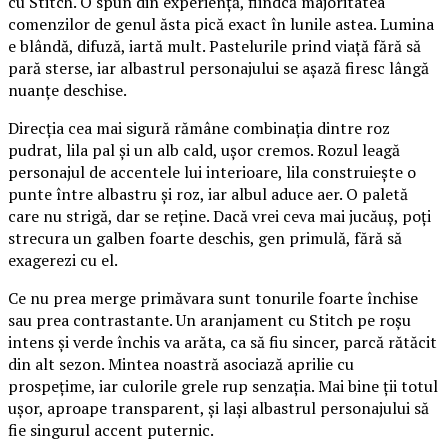
cu Stitch. O spun din experiență, fiindcă majoritatea
comenzilor de genul ăsta pică exact în lunile astea. Lumina
e blândă, difuză, iartă mult. Pastelurile prind viață fără să
pară sterse, iar albastrul personajului se așază firesc lângă
nuanțe deschise.
Direcția cea mai sigură rămâne combinația dintre roz
pudrat, lila pal și un alb cald, ușor cremos. Rozul leagă
personajul de accentele lui interioare, lila construiește o
punte între albastru și roz, iar albul aduce aer. O paletă
care nu strigă, dar se reține. Dacă vrei ceva mai jucăuș, poți
strecura un galben foarte deschis, gen primulă, fără să
exagerezi cu el.
Ce nu prea merge primăvara sunt tonurile foarte închise
sau prea contrastante. Un aranjament cu Stitch pe roșu
intens și verde închis va arăta, ca să fiu sincer, parcă rătăcit
din alt sezon. Mintea noastră asociază aprilie cu
prospețime, iar culorile grele rup senzația. Mai bine ții totul
ușor, aproape transparent, și lași albastrul personajului să
fie singurul accent puternic.