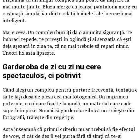
mai multe ținute. Bluza merge cu jeanși, pantalonii merg cu
o cămașă simplă, iar dintr-odată hainele tale lucrează mai
inteligent.
Mai e ceva. Un compleu bun îți dă o anumită siguranță. Te
îmbraci repede, te privești în oglindă și ai senzația că ești
deja așezată în ziua ta, că nu mai trebuie să repari nimic.
Uneori fix asta lipsește.
Garderoba de zi cu zi nu cere
spectaculos, ci potrivit
Când alegi un compleu pentru purtare frecventă, tentația e
să te lași dusă de piesa cea mai fotogenică. Un imprimeu
puternic, o culoare foarte la modă, un material care cade
superb în poze. Numai că garderoba zilnică nu trăiește din
fotografii, trăiește din repetiție.
Asta înseamnă că primul criteriu nu ar trebui să fie efectul
de wow, ci cât de des îl vei purta fără să simți că te-ai