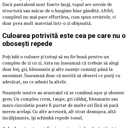
Dacă pantalonii sunt foarte largi, topul are nevoie de
structură sau măcar de o lungime bine gândită. Altfel,
compleul nu mai pare effortless, cum spun revistele, ci
doar prea mult material într-o zi obișnuită.
Culoarea potrivită este cea pe care nu o
obosești repede
Poți iubi o culoare și totuși să nu fie bună pentru un
compleu de zi cu zi. Asta nu înseamnă că trebuie să alegi
doar bej, gri, bleumarin și alte nuanțe cuminți până la
anonimat. Înseamnă doar că merită să observi ce porți cu
adevărat, nu ce admiri la altele.
Nuanțele neutre au avantajul că se combină ușor și obosesc
greu. Un compleu crem, taupe, gri călduț, bleumarin sau
maro ciocolatiu poate fi purtat de multe ori fără să pară
mereu același. Cu alte accesorii, alt strat deasupra, altă
încălțăminte, își schimbă repede tonul.