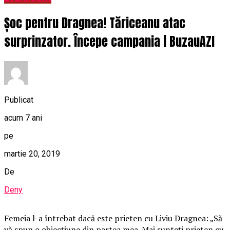
Șoc pentru Dragnea! Tăriceanu atac
surprinzator. Începe campania | BuzauAZI
Publicat
acum 7 ani
pe
martie 20, 2019
De
Deny
Femeia l-a întrebat dacă este prieten cu Liviu Dragnea: „Să
vă spun o obiecțiune din partea mea. Mai sunteți prieten cu