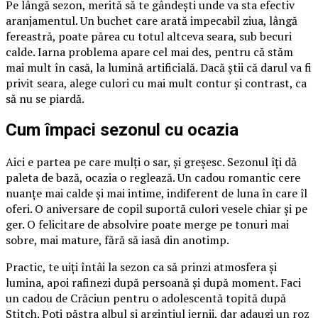
Pe lângă sezon, merită să te gândești unde va sta efectiv
aranjamentul. Un buchet care arată impecabil ziua, lângă
fereastră, poate părea cu totul altceva seara, sub becuri
calde. Iarna problema apare cel mai des, pentru că stăm
mai mult în casă, la lumină artificială. Dacă știi că darul va fi
privit seara, alege culori cu mai mult contur și contrast, ca
să nu se piardă.
Cum împaci sezonul cu ocazia
Aici e partea pe care mulți o sar, și greșesc. Sezonul îți dă
paleta de bază, ocazia o reglează. Un cadou romantic cere
nuanțe mai calde și mai intime, indiferent de luna în care îl
oferi. O aniversare de copil suportă culori vesele chiar și pe
ger. O felicitare de absolvire poate merge pe tonuri mai
sobre, mai mature, fără să iasă din anotimp.
Practic, te uiți întâi la sezon ca să prinzi atmosfera și
lumina, apoi rafinezi după persoană și după moment. Faci
un cadou de Crăciun pentru o adolescentă topită după
Stitch. Poți păstra albul și argintiul iernii, dar adaugi un roz