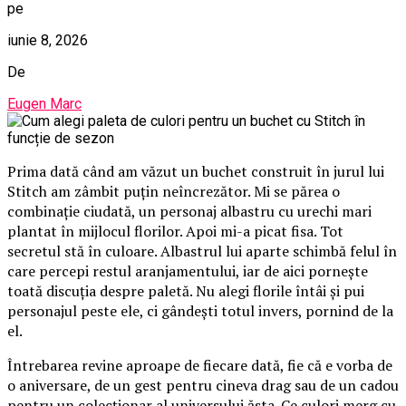
pe
iunie 8, 2026
De
Eugen Marc
Prima dată când am văzut un buchet construit în jurul lui
Stitch am zâmbit puțin neîncrezător. Mi se părea o
combinație ciudată, un personaj albastru cu urechi mari
plantat în mijlocul florilor. Apoi mi-a picat fisa. Tot
secretul stă în culoare. Albastrul lui aparte schimbă felul în
care percepi restul aranjamentului, iar de aici pornește
toată discuția despre paletă. Nu alegi florile întâi și pui
personajul peste ele, ci gândești totul invers, pornind de la
el.
Întrebarea revine aproape de fiecare dată, fie că e vorba de
o aniversare, de un gest pentru cineva drag sau de un cadou
pentru un colecționar al universului ăsta. Ce culori merg cu