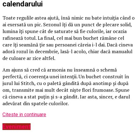
calendarului
Toate regulile astea ajută, însă nimic nu bate intuiția când o
ai exersată un pic. Sezonul îți dă un punct de plecare solid,
lumina îți spune cât de saturate să fie culorile, iar ocazia
rafinează totul. La final, cel mai bun buchet rămâne cel
care îți seamănă ție sau persoanei căreia i-l dai. Dacă cineva
adoră rozul în decembrie, lasă-l acolo, chiar dacă manualul
de culoare ar zice altfel.
Am ajuns să cred că armonia nu înseamnă o schemă
perfectă, ci coerența unei intenții. Un buchet construit în
jurul lui Stitch, cu o paletă gândită după anotimp și după
om, transmite mai mult decât niște flori frumoase. Spune
că cineva a stat puțin și s-a gândit. Iar asta, sincer, e darul
adevărat din spatele culorilor.
Citeste in continuare
Eveniment