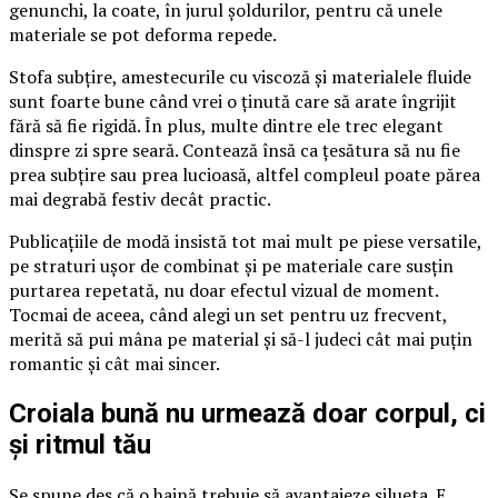
genunchi, la coate, în jurul șoldurilor, pentru că unele
materiale se pot deforma repede.
Stofa subțire, amestecurile cu viscoză și materialele fluide
sunt foarte bune când vrei o ținută care să arate îngrijit
fără să fie rigidă. În plus, multe dintre ele trec elegant
dinspre zi spre seară. Contează însă ca țesătura să nu fie
prea subțire sau prea lucioasă, altfel compleul poate părea
mai degrabă festiv decât practic.
Publicațiile de modă insistă tot mai mult pe piese versatile,
pe straturi ușor de combinat și pe materiale care susțin
purtarea repetată, nu doar efectul vizual de moment.
Tocmai de aceea, când alegi un set pentru uz frecvent,
merită să pui mâna pe material și să-l judeci cât mai puțin
romantic și cât mai sincer.
Croiala bună nu urmează doar corpul, ci
și ritmul tău
Se spune des că o haină trebuie să avantajeze silueta. E