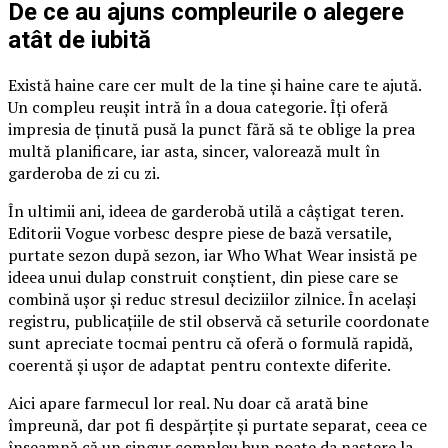
De ce au ajuns compleurile o alegere
atât de iubită
Există haine care cer mult de la tine și haine care te ajută.
Un compleu reușit intră în a doua categorie. Îți oferă
impresia de ținută pusă la punct fără să te oblige la prea
multă planificare, iar asta, sincer, valorează mult în
garderoba de zi cu zi.
În ultimii ani, ideea de garderobă utilă a câștigat teren.
Editorii Vogue vorbesc despre piese de bază versatile,
purtate sezon după sezon, iar Who What Wear insistă pe
ideea unui dulap construit conștient, din piese care se
combină ușor și reduc stresul deciziilor zilnice. În același
registru, publicațiile de stil observă că seturile coordonate
sunt apreciate tocmai pentru că oferă o formulă rapidă,
coerentă și ușor de adaptat pentru contexte diferite.
Aici apare farmecul lor real. Nu doar că arată bine
împreună, dar pot fi despărțite și purtate separat, ceea ce
înseamnă că un singur compleu bun poate da naștere la