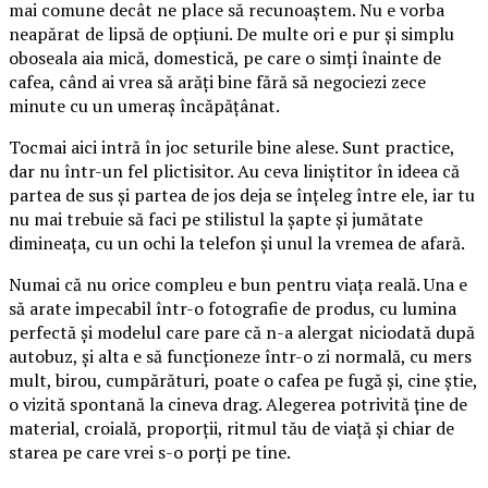
mai comune decât ne place să recunoaștem. Nu e vorba
neapărat de lipsă de opțiuni. De multe ori e pur și simplu
oboseala aia mică, domestică, pe care o simți înainte de
cafea, când ai vrea să arăți bine fără să negociezi zece
minute cu un umeraș încăpățânat.
Tocmai aici intră în joc seturile bine alese. Sunt practice,
dar nu într-un fel plictisitor. Au ceva liniștitor în ideea că
partea de sus și partea de jos deja se înțeleg între ele, iar tu
nu mai trebuie să faci pe stilistul la șapte și jumătate
dimineața, cu un ochi la telefon și unul la vremea de afară.
Numai că nu orice compleu e bun pentru viața reală. Una e
să arate impecabil într-o fotografie de produs, cu lumina
perfectă și modelul care pare că n-a alergat niciodată după
autobuz, și alta e să funcționeze într-o zi normală, cu mers
mult, birou, cumpărături, poate o cafea pe fugă și, cine știe,
o vizită spontană la cineva drag. Alegerea potrivită ține de
material, croială, proporții, ritmul tău de viață și chiar de
starea pe care vrei s-o porți pe tine.