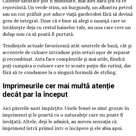
Culorile saturate pot fi minunate, mai ales dacă știi că te
reprezintă. Un verde stins, un burgundy, un albastru petrol
sau un roz prăfuit pot aduce viață garderobei fără să devină
greu de integrat. Doar că e bine să alegi o nuanță care se
întâlnește deja cu restul hainelor tale, nu una care cere un
dulap nou ca să poată fi purtată.
Tendințele actuale favorizează atât neutrele de bază, cât și
accentele de culoare introduse prin seturi ușor de separat
și recombinat. Asta face compleurile și mai utile, fiindcă
poți cumpăra o culoare care te scoate puțin din rutină, dar
fără să te condamne la o singură formulă de styling.
Imprimeurile cer mai multă atenție
decât par la început
Aici părerile sunt împărțite. Unele femei se simt grozav în
imprimeuri și le poartă cu o naturalețe care nu poate fi
învățată. Altele, deși le admiră, au mereu senzația că
imprimeul intră primul într-o încăpere și ele abia apoi.