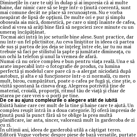
Diminețile în care te uiți în dulap și ai impresia că ai multe
haine, dar nimic care să se lege într-o ținută coerentă, sunt
mai comune decât ne place să recunoaștem. Nu e vorba
neapărat de lipsă de opțiuni. De multe ori e pur și simplu
oboseala aia mică, domestică, pe care o simți înainte de cafea,
când ai vrea să arăți bine fără să negociezi zece minute cu un
umeraș încăpățânat.
Tocmai aici intră în joc seturile bine alese. Sunt practice, dar
nu într-un fel plictisitor. Au ceva liniștitor în ideea că partea
de sus și partea de jos deja se înțeleg între ele, iar tu nu mai
trebuie să faci pe stilistul la șapte și jumătate dimineața, cu
un ochi la telefon și unul la vremea de afară.
Numai că nu orice compleu e bun pentru viața reală. Una e să
arate impecabil într-o fotografie de produs, cu lumina
perfectă și modelul care pare că n-a alergat niciodată după
autobuz, și alta e să funcționeze într-o zi normală, cu mers
mult, birou, cumpărături, poate o cafea pe fugă și, cine știe, o
vizită spontană la cineva drag. Alegerea potrivită ține de
material, croială, proporții, ritmul tău de viață și chiar de
starea pe care vrei s-o porți pe tine.
De ce au ajuns compleurile o alegere atât de iubită
Există haine care cer mult de la tine și haine care te ajută. Un
compleu reușit intră în a doua categorie. Îți oferă impresia de
ținută pusă la punct fără să te oblige la prea multă
planificare, iar asta, sincer, valorează mult în garderoba de zi
cu zi.
În ultimii ani, ideea de garderobă utilă a câștigat teren.
Editorii Vogue vorbesc despre piese de bază versatile, purtate