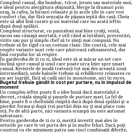
Compleul casual, din bumbac, tricot, jerseu sau materiale moi,
e ideal pentru alergătura obișnuită. Merge la drumuri prin
oraș, la cafea, la birouri relaxate și în acele zile în care vrei
confort clar, dar fără senzația de pijama ieșită din casă. Cheia
este să aibă linii curate și un material care nu arată ieftin
după două spălări.
Compleul structurat, cu pantaloni mai bine croiți, vestă,
sacou sau cămașă asortată, e util când ai întâlniri, prezentări,
vizite sau pur și simplu chef să te simți mai compusă. Nu
trebuie să fie rigid ca un costum clasic. Din contră, cele mai
reușite variante sunt cele care păstrează rafinamentul, dar
lasă corpului loc să respire.
În garderoba de zi cu zi, ideal este să ai măcar un set care
înclină spre casual și unul care poate urca lejer spre smart
casual. Revistele de modă tratează tot mai des această zonă
intermediară, unde hainele trebuie să echilibreze relaxarea cu
un aer îngrijit, fără să cadă nici în monotonie, nici în exces.
Bugetul trebuie gândit în cost per purtare, nu în impulsul de
moment
Un compleu ieftin poate fi o idee bună dacă materialul e
decent, croiala simplă și șansele de purtare mari. La fel de
bine, poate fi o cheltuială risipită dacă după două spălări și-a
pierdut forma și după trei purtări deja nu-ți mai place cum
stă. Pe de altă parte, nici varianta scumpă nu este automat
salvatoare.
Pentru garderoba de zi cu zi, merită investit mai ales în
seturile pe care le vei purta des și în multe feluri. Dacă poți
construi cu ele minimum patru sau cinci combinații diferite,