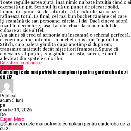
Toate regulile astea ajută, însă nimic nu bate intuiția când o ai
exersată un pic. Sezonul îți dă un punct de plecare solid,
lumina îți spune cât de saturate să fie culorile, iar ocazia
rafinează totul. La final, cel mai bun buchet rămâne cel care
îți seamănă ție sau persoanei căreia i-l dai. Dacă cineva adoră
rozul în decembrie, lasă-l acolo, chiar dacă manualul de
culoare ar zice altfel.
Am ajuns să cred că armonia nu înseamnă o schemă perfectă,
ci coerența unei intenții. Un buchet construit în jurul lui
Stitch, cu o paletă gândită după anotimp și după om,
transmite mai mult decât niște flori frumoase. Spune că
cineva a stat puțin și s-a gândit. Iar asta, sincer, e darul
adevărat din spatele culorilor.
Citeste in continuare
Eveniment
Cum alegi cele mai potrivite compleuri pentru garderoba de zi
cu zi?
Publicat
acum 5 luni
pe
martie 19, 2026
De
Eugen Marc