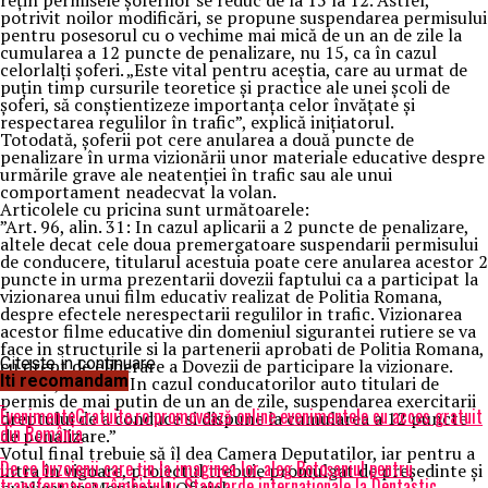
reţin permisele şoferilor se reduc de la 15 la 12. Astfel,
potrivit noilor modificări, se propune suspendarea permisului
pentru posesorul cu o vechime mai mică de un an de zile la
cumularea a 12 puncte de penalizare, nu 15, ca în cazul
celorlalţi şoferi. „Este vital pentru aceştia, care au urmat de
puţin timp cursurile teoretice şi practice ale unei şcoli de
şoferi, să conştientizeze importanţa celor învăţate şi
respectarea regulilor în trafic”, explică iniţiatorul.
Totodată, şoferii pot cere anularea a două puncte de
penalizare în urma vizionării unor materiale educative despre
urmările grave ale neatenţiei în trafic sau ale unui
comportament neadecvat la volan.
Articolele cu pricina sunt următoarele:
”Art. 96, alin. 31: In cazul aplicarii a 2 puncte de penalizare,
altele decat cele doua premergatoare suspendarii permisului
de conducere, titularul acestuia poate cere anularea acestor 2
puncte in urma prezentarii dovezii faptului ca a participat la
vizionarea unui film educativ realizat de Politia Romana,
despre efectele nerespectarii regulilor in trafic. Vizionarea
acestor filme educative din domeniul sigurantei rutiere se va
face in structurile si la partenerii aprobati de Politia Romana,
Citeste in continuare
cu drept de eliberare a Dovezii de participare la vizionare.
Iti recomandam
Art. 96, alin. 41: In cazul conducatorilor auto titulari de
permis de mai putin de un an de zile, suspendarea exercitarii
EvenimenteGratuite.ro promovează online evenimentele cu acces gratuit
dreptului de a conduce si dispune la cumularea a 12 puncte
din România
de penalizare.”
Votul final trebuie să îl dea Camera Deputatilor, iar pentru a
De ce buzoienii care țin la imaginea lor aleg Botoșaniul pentru
intra în vigoare, proiectul trebuie promulgat de preşedinte şi
transformarea zâmbetului: Standarde internaționale la Dentastic