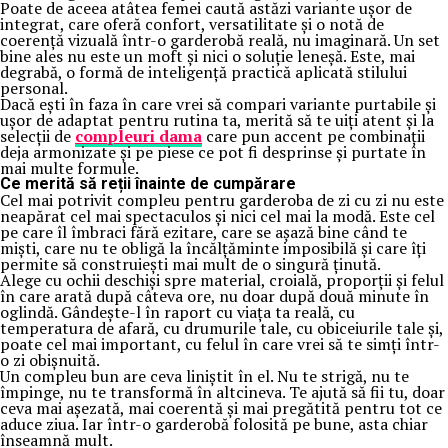
Poate de aceea atâtea femei caută astăzi variante ușor de
integrat, care oferă confort, versatilitate și o notă de
coerență vizuală într-o garderobă reală, nu imaginară. Un set
bine ales nu este un moft și nici o soluție leneșă. Este, mai
degrabă, o formă de inteligență practică aplicată stilului
personal.
Dacă ești în faza în care vrei să compari variante purtabile și
ușor de adaptat pentru rutina ta, merită să te uiți atent și la
selecții de
compleuri dama
care pun accent pe combinații
deja armonizate și pe piese ce pot fi desprinse și purtate în
mai multe formule.
Ce merită să reții înainte de cumpărare
Cel mai potrivit compleu pentru garderoba de zi cu zi nu este
neapărat cel mai spectaculos și nici cel mai la modă. Este cel
pe care îl îmbraci fără ezitare, care se așază bine când te
miști, care nu te obligă la încălțăminte imposibilă și care îți
permite să construiești mai mult de o singură ținută.
Alege cu ochii deschiși spre material, croială, proporții și felul
în care arată după câteva ore, nu doar după două minute în
oglindă. Gândește-l în raport cu viața ta reală, cu
temperatura de afară, cu drumurile tale, cu obiceiurile tale și,
poate cel mai important, cu felul în care vrei să te simți într-
o zi obișnuită.
Un compleu bun are ceva liniștit în el. Nu te strigă, nu te
împinge, nu te transformă în altcineva. Te ajută să fii tu, doar
ceva mai așezată, mai coerentă și mai pregătită pentru tot ce
aduce ziua. Iar într-o garderobă folosită pe bune, asta chiar
înseamnă mult.