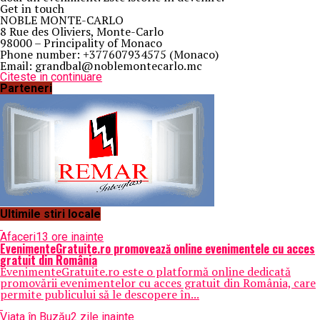
Get in touch
NOBLE MONTE-CARLO
8 Rue des Oliviers, Monte-Carlo
98000 – Principality of Monaco
Phone number: +377607934575 (Monaco)
Email: grandbal@noblemontecarlo.mc
Citeste in continuare
Parteneri
Ultimile stiri locale
Afaceri
13 ore inainte
EvenimenteGratuite.ro promovează online evenimentele cu acces
gratuit din România
EvenimenteGratuite.ro este o platformă online dedicată
promovării evenimentelor cu acces gratuit din România, care
permite publicului să le descopere în...
Viața în Buzău
2 zile inainte