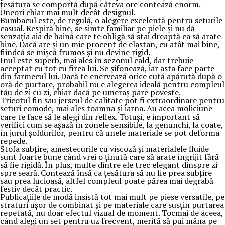
țesătura se comportă după câteva ore contează enorm.
Uneori chiar mai mult decât designul.
Bumbacul este, de regulă, o alegere excelentă pentru seturile
casual. Respiră bine, se simte familiar pe piele și nu dă
senzația aia de haină care te obligă să stai dreaptă ca să arate
bine. Dacă are și un mic procent de elastan, cu atât mai bine,
fiindcă se mișcă frumos și nu devine rigid.
Inul este superb, mai ales în sezonul cald, dar trebuie
acceptat cu tot cu firea lui. Se șifonează, iar asta face parte
din farmecul lui. Dacă te enervează orice cută apărută după o
oră de purtare, probabil nu e alegerea ideală pentru compleul
tău de zi cu zi, chiar dacă pe umeraș pare poveste.
Tricotul fin sau jerseul de calitate pot fi extraordinare pentru
seturi comode, mai ales toamna și iarna. Au acea moliciune
care te face să le alegi din reflex. Totuși, e important să
verifici cum se așază în zonele sensibile, la genunchi, la coate,
în jurul șoldurilor, pentru că unele materiale se pot deforma
repede.
Stofa subțire, amestecurile cu viscoză și materialele fluide
sunt foarte bune când vrei o ținută care să arate îngrijit fără
să fie rigidă. În plus, multe dintre ele trec elegant dinspre zi
spre seară. Contează însă ca țesătura să nu fie prea subțire
sau prea lucioasă, altfel compleul poate părea mai degrabă
festiv decât practic.
Publicațiile de modă insistă tot mai mult pe piese versatile, pe
straturi ușor de combinat și pe materiale care susțin purtarea
repetată, nu doar efectul vizual de moment. Tocmai de aceea,
când alegi un set pentru uz frecvent, merită să pui mâna pe