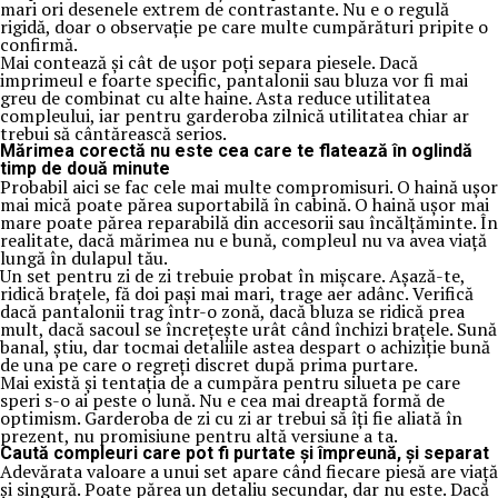
mari ori desenele extrem de contrastante. Nu e o regulă
rigidă, doar o observație pe care multe cumpărături pripite o
confirmă.
Mai contează și cât de ușor poți separa piesele. Dacă
imprimeul e foarte specific, pantalonii sau bluza vor fi mai
greu de combinat cu alte haine. Asta reduce utilitatea
compleului, iar pentru garderoba zilnică utilitatea chiar ar
trebui să cântărească serios.
Mărimea corectă nu este cea care te flatează în oglindă
timp de două minute
Probabil aici se fac cele mai multe compromisuri. O haină ușor
mai mică poate părea suportabilă în cabină. O haină ușor mai
mare poate părea reparabilă din accesorii sau încălțăminte. În
realitate, dacă mărimea nu e bună, compleul nu va avea viață
lungă în dulapul tău.
Un set pentru zi de zi trebuie probat în mișcare. Așază-te,
ridică brațele, fă doi pași mai mari, trage aer adânc. Verifică
dacă pantalonii trag într-o zonă, dacă bluza se ridică prea
mult, dacă sacoul se încrețește urât când închizi brațele. Sună
banal, știu, dar tocmai detaliile astea despart o achiziție bună
de una pe care o regreți discret după prima purtare.
Mai există și tentația de a cumpăra pentru silueta pe care
speri s-o ai peste o lună. Nu e cea mai dreaptă formă de
optimism. Garderoba de zi cu zi ar trebui să îți fie aliată în
prezent, nu promisiune pentru altă versiune a ta.
Caută compleuri care pot fi purtate și împreună, și separat
Adevărata valoare a unui set apare când fiecare piesă are viață
și singură. Poate părea un detaliu secundar, dar nu este. Dacă