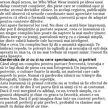
sezon după sezon, iar Who What Wear insistă pe ideea unui
dulap construit conștient, din piese care se combină ușor și
reduc stresul deciziilor zilnice. În același registru, publicațiile
de stil observă că seturile coordonate sunt apreciate tocmai
pentru că oferă o formulă rapidă, coerentă și ușor de adaptat
pentru contexte diferite.
Aici apare farmecul lor real. Nu doar că arată bine împreună,
dar pot fi despărțite și purtate separat, ceea ce înseamnă că
un singur compleu bun poate da naștere la mai multe ținute.
Bluza merge cu jeanși, pantalonii merg cu o cămașă simplă,
iar dintr-odată hainele tale lucrează mai inteligent.
Mai e ceva. Un compleu bun îți dă o anumită siguranță. Te
îmbraci repede, te privești în oglindă și ai senzația că ești deja
așezată în ziua ta, că nu mai trebuie să repari nimic. Uneori fix
asta lipsește.
Garderoba de zi cu zi nu cere spectaculos, ci potrivit
Când alegi un compleu pentru purtare frecventă, tentația e
să te lași dusă de piesa cea mai fotogenică. Un imprimeu
puternic, o culoare foarte la modă, un material care cade
superb în poze. Numai că garderoba zilnică nu trăiește din
fotografii, trăiește din repetiție.
Asta înseamnă că primul criteriu nu ar trebui să fie efectul de
wow, ci cât de des îl vei purta fără să simți că te-ai costumat.
Dacă îl vezi mergând cu adidași, cu un trench simplu, cu o
geantă obișnuită și chiar cu geaca ta favorită, atunci e un
semn bun. Dacă îl poți imagina doar într-un context perfect,
cu pantofi perfecți și păr perfect, probabil va rămâne mai
mult în dulap decât pe tine.