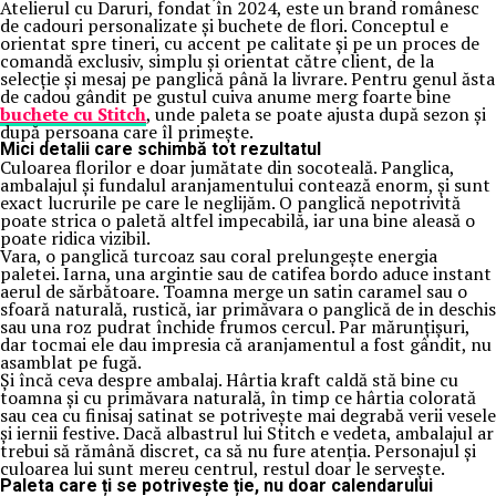
Atelierul cu Daruri, fondat în 2024, este un brand românesc
de cadouri personalizate și buchete de flori. Conceptul e
orientat spre tineri, cu accent pe calitate și pe un proces de
comandă exclusiv, simplu și orientat către client, de la
selecție și mesaj pe panglică până la livrare. Pentru genul ăsta
de cadou gândit pe gustul cuiva anume merg foarte bine
buchete cu Stitch
, unde paleta se poate ajusta după sezon și
după persoana care îl primește.
Mici detalii care schimbă tot rezultatul
Culoarea florilor e doar jumătate din socoteală. Panglica,
ambalajul și fundalul aranjamentului contează enorm, și sunt
exact lucrurile pe care le neglijăm. O panglică nepotrivită
poate strica o paletă altfel impecabilă, iar una bine aleasă o
poate ridica vizibil.
Vara, o panglică turcoaz sau coral prelungește energia
paletei. Iarna, una argintie sau de catifea bordo aduce instant
aerul de sărbătoare. Toamna merge un satin caramel sau o
sfoară naturală, rustică, iar primăvara o panglică de in deschis
sau una roz pudrat închide frumos cercul. Par mărunțișuri,
dar tocmai ele dau impresia că aranjamentul a fost gândit, nu
asamblat pe fugă.
Și încă ceva despre ambalaj. Hârtia kraft caldă stă bine cu
toamna și cu primăvara naturală, în timp ce hârtia colorată
sau cea cu finisaj satinat se potrivește mai degrabă verii vesele
și iernii festive. Dacă albastrul lui Stitch e vedeta, ambalajul ar
trebui să rămână discret, ca să nu fure atenția. Personajul și
culoarea lui sunt mereu centrul, restul doar le servește.
Paleta care ți se potrivește ție, nu doar calendarului