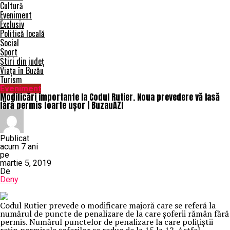
Cultură
Eveniment
Exclusiv
Politică locală
Social
Sport
Știri din județ
Viața în Buzău
Turism
Eveniment
Modificări importante la Codul Rutier. Noua prevedere vă lasă
fără permis foarte ușor | BuzauAZI
Publicat
acum 7 ani
pe
martie 5, 2019
De
Deny
Codul Rutier prevede o modificare majoră care se referă la
numărul de puncte de penalizare de la care şoferii rămân fără
permis. Numărul punctelor de penalizare la care poliţiştii