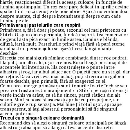
hârtie, reacționează diferit la aceeași culoare, în funcție de
lumina anotimpului. Un roz care pare delicat în aprilie devine
spălăcit într-o zi cenușie de noiembrie. Așa că nu vorbim doar
despre nuanțe, ci și despre intensitate și despre cum cade
lumina pe ele.
Primăvara și pastelurile care respiră
Primăvara e, fără doar și poate, sezonul cel mai prietenos cu
Stitch. O spun din experiență, fiindcă majoritatea comenzilor
de genul ăsta pică exact în lunile astea. Lumina e blândă,
difuză, iartă mult. Pastelurile prind viață fără să pară sterse,
iar albastrul personajului se așază firesc lângă nuanțe
deschise.
Direcția cea mai sigură rămâne combinația dintre roz pudrat,
lila pal și un alb cald, ușor cremos. Rozul leagă personajul de
accentele lui interioare, lila construiește o punte între
albastru și roz, iar albul aduce aer. O paletă care nu strigă, dar
se reține. Dacă vrei ceva mai jucăuș, poți strecura un galben
foarte deschis, gen primulă, fără să exagerezi cu el.
Ce nu prea merge primăvara sunt tonurile foarte închise sau
prea contrastante. Un aranjament cu Stitch pe roșu intens și
verde închis va arăta, ca să fiu sincer, parcă rătăcit din alt
sezon. Mintea noastră asociază aprilie cu prospețime, iar
culorile grele rup senzația. Mai bine ții totul ușor, aproape
transparent, și lași albastrul personajului să fie singurul
accent puternic.
Trucul cu o singură culoare dominantă
Recomand des să alegi o singură culoare principală pe lângă
albastru și abia apoi să adaugi câteva accente discrete.