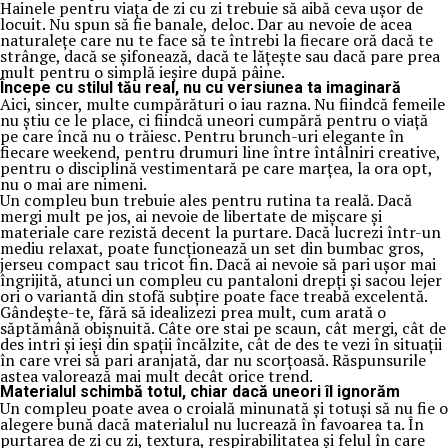
Hainele pentru viața de zi cu zi trebuie să aibă ceva ușor de
locuit. Nu spun să fie banale, deloc. Dar au nevoie de acea
naturalețe care nu te face să te întrebi la fiecare oră dacă te
strânge, dacă se șifonează, dacă te lățește sau dacă pare prea
mult pentru o simplă ieșire după pâine.
Începe cu stilul tău real, nu cu versiunea ta imaginară
Aici, sincer, multe cumpărături o iau razna. Nu fiindcă femeile
nu știu ce le place, ci fiindcă uneori cumpără pentru o viață
pe care încă nu o trăiesc. Pentru brunch-uri elegante în
fiecare weekend, pentru drumuri line între întâlniri creative,
pentru o disciplină vestimentară pe care marțea, la ora opt,
nu o mai are nimeni.
Un compleu bun trebuie ales pentru rutina ta reală. Dacă
mergi mult pe jos, ai nevoie de libertate de mișcare și
materiale care rezistă decent la purtare. Dacă lucrezi într-un
mediu relaxat, poate funcționează un set din bumbac gros,
jerseu compact sau tricot fin. Dacă ai nevoie să pari ușor mai
îngrijită, atunci un compleu cu pantaloni drepți și sacou lejer
ori o variantă din stofă subțire poate face treabă excelentă.
Gândește-te, fără să idealizezi prea mult, cum arată o
săptămână obișnuită. Câte ore stai pe scaun, cât mergi, cât de
des intri și ieși din spații încălzite, cât de des te vezi în situații
în care vrei să pari aranjată, dar nu scorțoasă. Răspunsurile
astea valorează mai mult decât orice trend.
Materialul schimbă totul, chiar dacă uneori îl ignorăm
Un compleu poate avea o croială minunată și totuși să nu fie o
alegere bună dacă materialul nu lucrează în favoarea ta. În
purtarea de zi cu zi, textura, respirabilitatea și felul în care