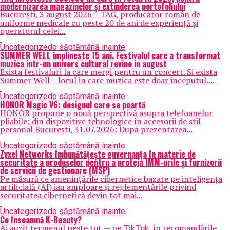
modernizarea magazinelor și extinderea portofoliului
București, 3 august 2026 – TAG, producător român de
uniforme medicale cu peste 20 de ani de experiență și
operatorul celei...
Uncategorized
o săptămână inainte
SUMMER WELL implineste 15 ani. Festivalul care a transformat
muzica intr-un univers cultural revine in august
Exista festivaluri la care mergi pentru un concert. Si exista
Summer Well – locul in care muzica este doar inceputul....
Uncategorized
o săptămână inainte
HONOR Magic V6: designul care se poartă
HONOR propune o nouă perspectivă asupra telefoanelor
pliabile: din dispozitive tehnologice în accesorii de stil
personal București, 31.07.2026: După prezentarea...
Uncategorized
o săptămână inainte
Zyxel Networks îmbunătățește guvernanța în materie de
securitate a produselor pentru a proteja IMM-urile și furnizorii
de servicii de gestionare (MSP)
Pe măsură ce amenințările cibernetice bazate pe inteligența
artificială (AI) iau amploare și reglementările privind
securitatea cibernetică devin tot mai...
Uncategorized
o săptămână inainte
Ce înseamnă K-Beauty?
Ai auzit termenul peste tot — pe TikTok, în recomandările