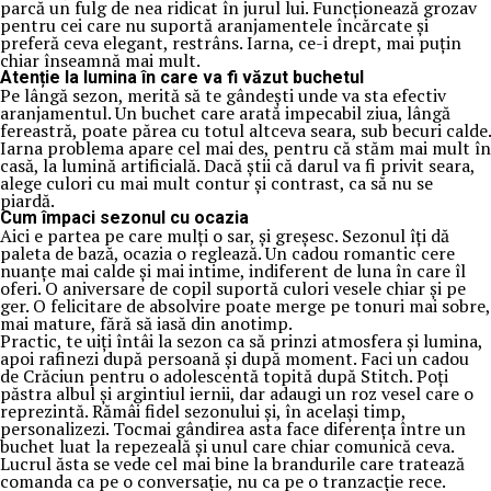
parcă un fulg de nea ridicat în jurul lui. Funcționează grozav
pentru cei care nu suportă aranjamentele încărcate și
preferă ceva elegant, restrâns. Iarna, ce-i drept, mai puțin
chiar înseamnă mai mult.
Atenție la lumina în care va fi văzut buchetul
Pe lângă sezon, merită să te gândești unde va sta efectiv
aranjamentul. Un buchet care arată impecabil ziua, lângă
fereastră, poate părea cu totul altceva seara, sub becuri calde.
Iarna problema apare cel mai des, pentru că stăm mai mult în
casă, la lumină artificială. Dacă știi că darul va fi privit seara,
alege culori cu mai mult contur și contrast, ca să nu se
piardă.
Cum împaci sezonul cu ocazia
Aici e partea pe care mulți o sar, și greșesc. Sezonul îți dă
paleta de bază, ocazia o reglează. Un cadou romantic cere
nuanțe mai calde și mai intime, indiferent de luna în care îl
oferi. O aniversare de copil suportă culori vesele chiar și pe
ger. O felicitare de absolvire poate merge pe tonuri mai sobre,
mai mature, fără să iasă din anotimp.
Practic, te uiți întâi la sezon ca să prinzi atmosfera și lumina,
apoi rafinezi după persoană și după moment. Faci un cadou
de Crăciun pentru o adolescentă topită după Stitch. Poți
păstra albul și argintiul iernii, dar adaugi un roz vesel care o
reprezintă. Rămâi fidel sezonului și, în același timp,
personalizezi. Tocmai gândirea asta face diferența între un
buchet luat la repezeală și unul care chiar comunică ceva.
Lucrul ăsta se vede cel mai bine la brandurile care tratează
comanda ca pe o conversație, nu ca pe o tranzacție rece.