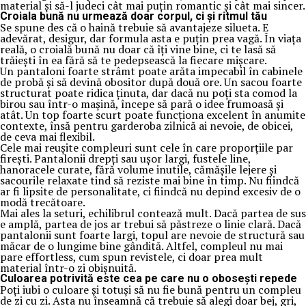
material și să-l judeci cât mai puțin romantic și cât mai sincer.
Croiala bună nu urmează doar corpul, ci și ritmul tău
Se spune des că o haină trebuie să avantajeze silueta. E
adevărat, desigur, dar formula asta e puțin prea vagă. În viața
reală, o croială bună nu doar că îți vine bine, ci te lasă să
trăiești în ea fără să te pedepsească la fiecare mișcare.
Un pantaloni foarte strâmt poate arăta impecabil în cabinele
de probă și să devină obositor după două ore. Un sacou foarte
structurat poate ridica ținuta, dar dacă nu poți sta comod la
birou sau într-o mașină, începe să pară o idee frumoasă și
atât. Un top foarte scurt poate funcționa excelent în anumite
contexte, însă pentru garderoba zilnică ai nevoie, de obicei,
de ceva mai flexibil.
Cele mai reușite compleuri sunt cele în care proporțiile par
firești. Pantalonii drepți sau ușor largi, fustele line,
hanoracele curate, fără volume inutile, cămășile lejere și
sacourile relaxate tind să reziste mai bine în timp. Nu fiindcă
ar fi lipsite de personalitate, ci fiindcă nu depind excesiv de o
modă trecătoare.
Mai ales la seturi, echilibrul contează mult. Dacă partea de sus
e amplă, partea de jos ar trebui să păstreze o linie clară. Dacă
pantalonii sunt foarte largi, topul are nevoie de structură sau
măcar de o lungime bine gândită. Altfel, compleul nu mai
pare effortless, cum spun revistele, ci doar prea mult
material într-o zi obișnuită.
Culoarea potrivită este cea pe care nu o obosești repede
Poți iubi o culoare și totuși să nu fie bună pentru un compleu
de zi cu zi. Asta nu înseamnă că trebuie să alegi doar bej, gri,