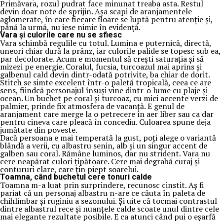
Primăvara, rozul pudrat face minunat treaba asta. Restul
devin doar note de sprijin. Așa scapi de aranjamentele
aglomerate, în care fiecare floare se luptă pentru atenție și,
până la urmă, nu iese nimic în evidență.
Vara și culorile care nu se sfiesc
Vara schimbă regulile cu totul. Lumina e puternică, directă,
uneori chiar dură la prânz, iar culorile palide se topesc sub ea,
par decolorate. Acum e momentul să crești saturația și să
mizezi pe energie. Coralul, fucsia, turcoazul mai aprins și
galbenul cald devin dintr-odată potrivite, ba chiar de dorit.
Stitch se simte excelent într-o paletă tropicală, ceea ce are
sens, fiindcă personajul însuși vine dintr-o lume cu plaje și
ocean. Un buchet pe coral și turcoaz, cu mici accente verzi de
palmier, prinde fix atmosfera de vacanță. E genul de
aranjament care merge la o petrecere în aer liber sau ca dar
pentru cineva care pleacă în concediu. Culoarea spune deja
jumătate din poveste.
Dacă persoana e mai temperată la gust, poți alege o variantă
blândă a verii, cu albastru senin, alb și un singur accent de
galben sau coral. Rămâne luminos, dar nu strident. Vara nu
cere neapărat culori țipătoare. Cere mai degrabă curaj și
contururi clare, care țin piept soarelui.
Toamna, când buchetul cere tonuri calde
Toamna m-a luat prin surprindere, recunosc cinstit. Aș fi
pariat că un personaj albastru n-are ce căuta în paleta de
chihlimbar și ruginiu a sezonului. Și uite că tocmai contrastul
dintre albastrul rece și nuanțele calde scoate unul dintre cele
mai elegante rezultate posibile. E ca atunci când pui o eșarfă