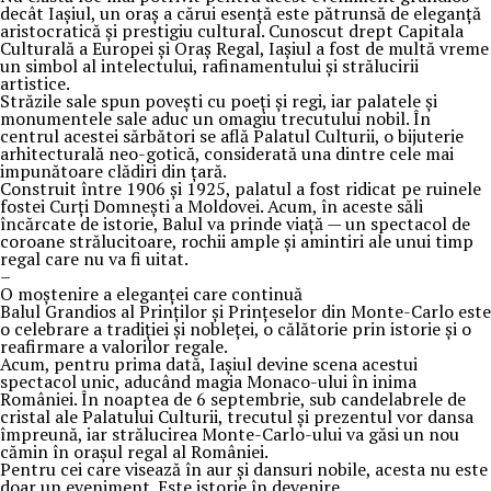
decât Iașiul, un oraș a cărui esență este pătrunsă de eleganță
aristocratică și prestigiu cultural. Cunoscut drept Capitala
Culturală a Europei și Oraș Regal, Iașiul a fost de multă vreme
un simbol al intelectului, rafinamentului și strălucirii
artistice.
Străzile sale spun povești cu poeți și regi, iar palatele și
monumentele sale aduc un omagiu trecutului nobil. În
centrul acestei sărbători se află Palatul Culturii, o bijuterie
arhitecturală neo-gotică, considerată una dintre cele mai
impunătoare clădiri din țară.
Construit între 1906 și 1925, palatul a fost ridicat pe ruinele
fostei Curți Domnești a Moldovei. Acum, în aceste săli
încărcate de istorie, Balul va prinde viață — un spectacol de
coroane strălucitoare, rochii ample și amintiri ale unui timp
regal care nu va fi uitat.
–
O moștenire a eleganței care continuă
Balul Grandios al Prinților și Prințeselor din Monte-Carlo este
o celebrare a tradiției și nobleței, o călătorie prin istorie și o
reafirmare a valorilor regale.
Acum, pentru prima dată, Iașiul devine scena acestui
spectacol unic, aducând magia Monaco-ului în inima
României. În noaptea de 6 septembrie, sub candelabrele de
cristal ale Palatului Culturii, trecutul și prezentul vor dansa
împreună, iar strălucirea Monte-Carlo-ului va găsi un nou
cămin în orașul regal al României.
Pentru cei care visează în aur și dansuri nobile, acesta nu este
doar un eveniment. Este istorie în devenire.