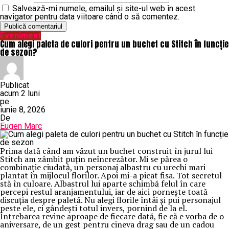
Salvează-mi numele, emailul și site-ul web în acest
navigator pentru data viitoare când o să comentez.
Eveniment
Cum alegi paleta de culori pentru un buchet cu Stitch în funcție
de sezon?
Publicat
acum 2 luni
pe
iunie 8, 2026
De
Eugen Marc
Prima dată când am văzut un buchet construit în jurul lui
Stitch am zâmbit puțin neîncrezător. Mi se părea o
combinație ciudată, un personaj albastru cu urechi mari
plantat în mijlocul florilor. Apoi mi-a picat fisa. Tot secretul
stă în culoare. Albastrul lui aparte schimbă felul în care
percepi restul aranjamentului, iar de aici pornește toată
discuția despre paletă. Nu alegi florile întâi și pui personajul
peste ele, ci gândești totul invers, pornind de la el.
Întrebarea revine aproape de fiecare dată, fie că e vorba de o
aniversare, de un gest pentru cineva drag sau de un cadou