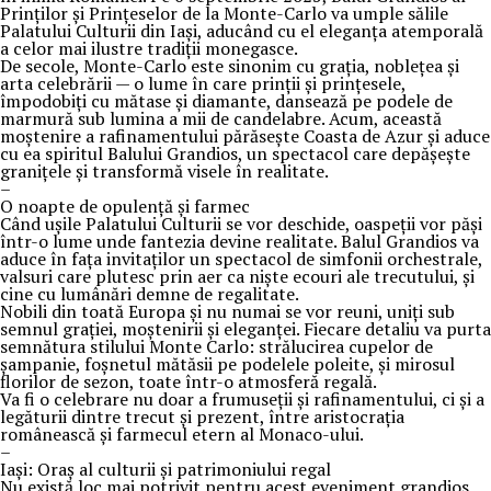
Prinților și Prințeselor de la Monte-Carlo va umple sălile
Palatului Culturii din Iași, aducând cu el eleganța atemporală
a celor mai ilustre tradiții monegasce.
De secole, Monte-Carlo este sinonim cu grația, noblețea și
arta celebrării — o lume în care prinții și prințesele,
împodobiți cu mătase și diamante, dansează pe podele de
marmură sub lumina a mii de candelabre. Acum, această
moștenire a rafinamentului părăsește Coasta de Azur și aduce
cu ea spiritul Balului Grandios, un spectacol care depășește
granițele și transformă visele în realitate.
–
O noapte de opulență și farmec
Când ușile Palatului Culturii se vor deschide, oaspeții vor păși
într-o lume unde fantezia devine realitate. Balul Grandios va
aduce în fața invitaților un spectacol de simfonii orchestrale,
valsuri care plutesc prin aer ca niște ecouri ale trecutului, și
cine cu lumânări demne de regalitate.
Nobili din toată Europa și nu numai se vor reuni, uniți sub
semnul grației, moștenirii și eleganței. Fiecare detaliu va purta
semnătura stilului Monte Carlo: strălucirea cupelor de
șampanie, foșnetul mătăsii pe podelele poleite, și mirosul
florilor de sezon, toate într-o atmosferă regală.
Va fi o celebrare nu doar a frumuseții și rafinamentului, ci și a
legăturii dintre trecut și prezent, între aristocrația
românească și farmecul etern al Monaco-ului.
–
Iași: Oraș al culturii și patrimoniului regal
Nu există loc mai potrivit pentru acest eveniment grandios