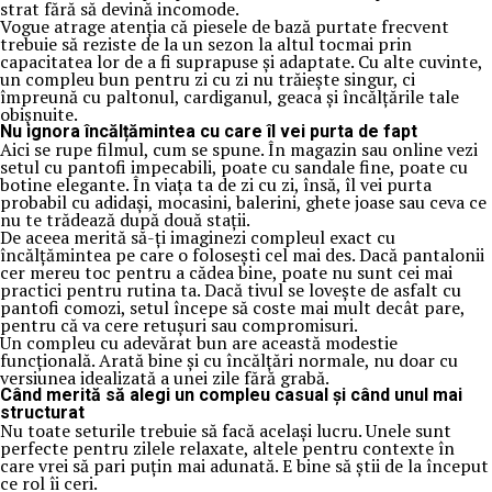
strat fără să devină incomode.
Vogue atrage atenția că piesele de bază purtate frecvent
trebuie să reziste de la un sezon la altul tocmai prin
capacitatea lor de a fi suprapuse și adaptate. Cu alte cuvinte,
un compleu bun pentru zi cu zi nu trăiește singur, ci
împreună cu paltonul, cardiganul, geaca și încălțările tale
obișnuite.
Nu ignora încălțămintea cu care îl vei purta de fapt
Aici se rupe filmul, cum se spune. În magazin sau online vezi
setul cu pantofi impecabili, poate cu sandale fine, poate cu
botine elegante. În viața ta de zi cu zi, însă, îl vei purta
probabil cu adidași, mocasini, balerini, ghete joase sau ceva ce
nu te trădează după două stații.
De aceea merită să-ți imaginezi compleul exact cu
încălțămintea pe care o folosești cel mai des. Dacă pantalonii
cer mereu toc pentru a cădea bine, poate nu sunt cei mai
practici pentru rutina ta. Dacă tivul se lovește de asfalt cu
pantofi comozi, setul începe să coste mai mult decât pare,
pentru că va cere retușuri sau compromisuri.
Un compleu cu adevărat bun are această modestie
funcțională. Arată bine și cu încălțări normale, nu doar cu
versiunea idealizată a unei zile fără grabă.
Când merită să alegi un compleu casual și când unul mai
structurat
Nu toate seturile trebuie să facă același lucru. Unele sunt
perfecte pentru zilele relaxate, altele pentru contexte în
care vrei să pari puțin mai adunată. E bine să știi de la început
ce rol îi ceri.