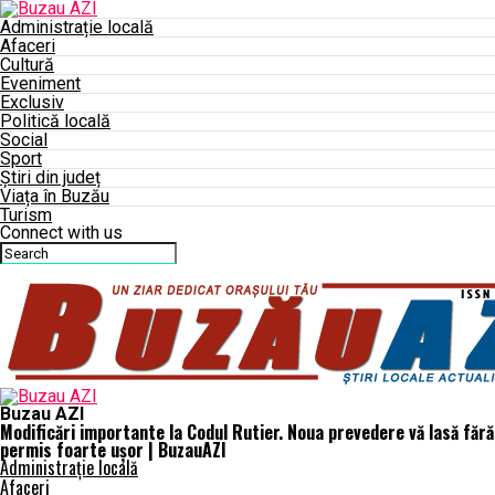
Administrație locală
Afaceri
Cultură
Eveniment
Exclusiv
Politică locală
Social
Sport
Știri din județ
Viața în Buzău
Turism
Connect with us
Buzau AZI
Modificări importante la Codul Rutier. Noua prevedere vă lasă fără
permis foarte ușor | BuzauAZI
Administrație locală
Afaceri