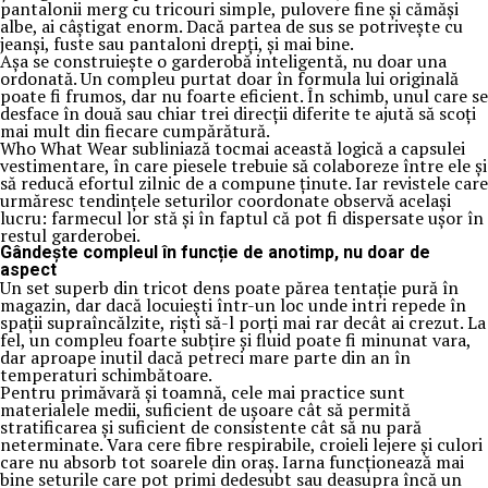
pantalonii merg cu tricouri simple, pulovere fine și cămăși
albe, ai câștigat enorm. Dacă partea de sus se potrivește cu
jeanși, fuste sau pantaloni drepți, și mai bine.
Așa se construiește o garderobă inteligentă, nu doar una
ordonată. Un compleu purtat doar în formula lui originală
poate fi frumos, dar nu foarte eficient. În schimb, unul care se
desface în două sau chiar trei direcții diferite te ajută să scoți
mai mult din fiecare cumpărătură.
Who What Wear subliniază tocmai această logică a capsulei
vestimentare, în care piesele trebuie să colaboreze între ele și
să reducă efortul zilnic de a compune ținute. Iar revistele care
urmăresc tendințele seturilor coordonate observă același
lucru: farmecul lor stă și în faptul că pot fi dispersate ușor în
restul garderobei.
Gândește compleul în funcție de anotimp, nu doar de
aspect
Un set superb din tricot dens poate părea tentație pură în
magazin, dar dacă locuiești într-un loc unde intri repede în
spații supraîncălzite, riști să-l porți mai rar decât ai crezut. La
fel, un compleu foarte subțire și fluid poate fi minunat vara,
dar aproape inutil dacă petreci mare parte din an în
temperaturi schimbătoare.
Pentru primăvară și toamnă, cele mai practice sunt
materialele medii, suficient de ușoare cât să permită
stratificarea și suficient de consistente cât să nu pară
neterminate. Vara cere fibre respirabile, croieli lejere și culori
care nu absorb tot soarele din oraș. Iarna funcționează mai
bine seturile care pot primi dedesubt sau deasupra încă un