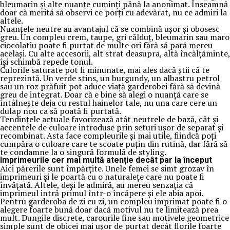
bleumarin și alte nuanțe cuminți până la anonimat. Înseamnă
doar că merită să observi ce porți cu adevărat, nu ce admiri la
altele.
Nuanțele neutre au avantajul că se combină ușor și obosesc
greu. Un compleu crem, taupe, gri călduț, bleumarin sau maro
ciocolatiu poate fi purtat de multe ori fără să pară mereu
același. Cu alte accesorii, alt strat deasupra, altă încălțăminte,
își schimbă repede tonul.
Culorile saturate pot fi minunate, mai ales dacă știi că te
reprezintă. Un verde stins, un burgundy, un albastru petrol
sau un roz prăfuit pot aduce viață garderobei fără să devină
greu de integrat. Doar că e bine să alegi o nuanță care se
întâlnește deja cu restul hainelor tale, nu una care cere un
dulap nou ca să poată fi purtată.
Tendințele actuale favorizează atât neutrele de bază, cât și
accentele de culoare introduse prin seturi ușor de separat și
recombinat. Asta face compleurile și mai utile, fiindcă poți
cumpăra o culoare care te scoate puțin din rutină, dar fără să
te condamne la o singură formulă de styling.
Imprimeurile cer mai multă atenție decât par la început
Aici părerile sunt împărțite. Unele femei se simt grozav în
imprimeuri și le poartă cu o naturalețe care nu poate fi
învățată. Altele, deși le admiră, au mereu senzația că
imprimeul intră primul într-o încăpere și ele abia apoi.
Pentru garderoba de zi cu zi, un compleu imprimat poate fi o
alegere foarte bună doar dacă motivul nu te limitează prea
mult. Dungile discrete, carourile fine sau motivele geometrice
simple sunt de obicei mai ușor de purtat decât florile foarte