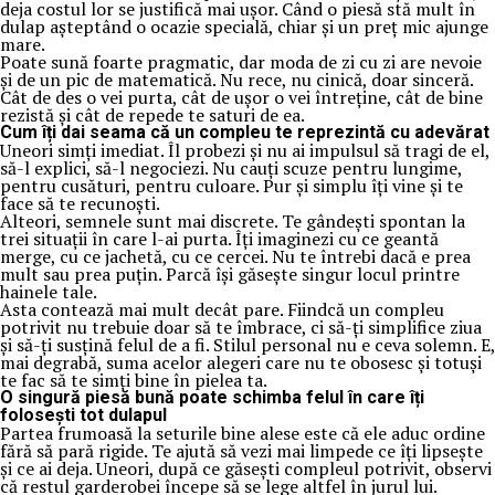
deja costul lor se justifică mai ușor. Când o piesă stă mult în
dulap așteptând o ocazie specială, chiar și un preț mic ajunge
mare.
Poate sună foarte pragmatic, dar moda de zi cu zi are nevoie
și de un pic de matematică. Nu rece, nu cinică, doar sinceră.
Cât de des o vei purta, cât de ușor o vei întreține, cât de bine
rezistă și cât de repede te saturi de ea.
Cum îți dai seama că un compleu te reprezintă cu adevărat
Uneori simți imediat. Îl probezi și nu ai impulsul să tragi de el,
să-l explici, să-l negociezi. Nu cauți scuze pentru lungime,
pentru cusături, pentru culoare. Pur și simplu îți vine și te
face să te recunoști.
Alteori, semnele sunt mai discrete. Te gândești spontan la
trei situații în care l-ai purta. Îți imaginezi cu ce geantă
merge, cu ce jachetă, cu ce cercei. Nu te întrebi dacă e prea
mult sau prea puțin. Parcă își găsește singur locul printre
hainele tale.
Asta contează mai mult decât pare. Fiindcă un compleu
potrivit nu trebuie doar să te îmbrace, ci să-ți simplifice ziua
și să-ți susțină felul de a fi. Stilul personal nu e ceva solemn. E,
mai degrabă, suma acelor alegeri care nu te obosesc și totuși
te fac să te simți bine în pielea ta.
O singură piesă bună poate schimba felul în care îți
folosești tot dulapul
Partea frumoasă la seturile bine alese este că ele aduc ordine
fără să pară rigide. Te ajută să vezi mai limpede ce îți lipsește
și ce ai deja. Uneori, după ce găsești compleul potrivit, observi
că restul garderobei începe să se lege altfel în jurul lui.