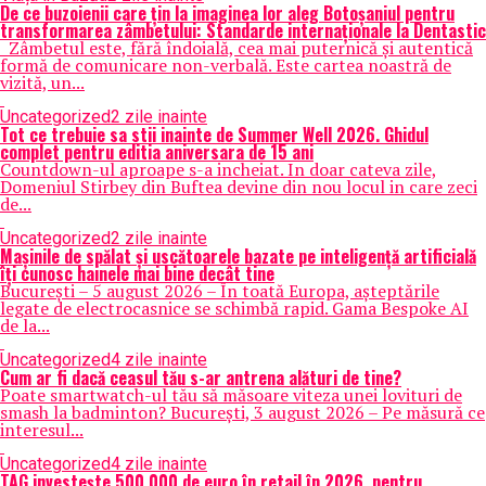
De ce buzoienii care țin la imaginea lor aleg Botoșaniul pentru
transformarea zâmbetului: Standarde internaționale la Dentastic
Zâmbetul este, fără îndoială, cea mai puternică și autentică
formă de comunicare non-verbală. Este cartea noastră de
vizită, un...
Uncategorized
2 zile inainte
Tot ce trebuie sa stii inainte de Summer Well 2026. Ghidul
complet pentru editia aniversara de 15 ani
Countdown-ul aproape s-a incheiat. In doar cateva zile,
Domeniul Stirbey din Buftea devine din nou locul in care zeci
de...
Uncategorized
2 zile inainte
Mașinile de spălat și uscătoarele bazate pe inteligență artificială
îți cunosc hainele mai bine decât tine
București – 5 august 2026 – În toată Europa, așteptările
legate de electrocasnice se schimbă rapid. Gama Bespoke AI
de la...
Uncategorized
4 zile inainte
Cum ar fi dacă ceasul tău s-ar antrena alături de tine?
Poate smartwatch-ul tău să măsoare viteza unei lovituri de
smash la badminton? București, 3 august 2026 – Pe măsură ce
interesul...
Uncategorized
4 zile inainte
TAG investește 500.000 de euro în retail în 2026, pentru