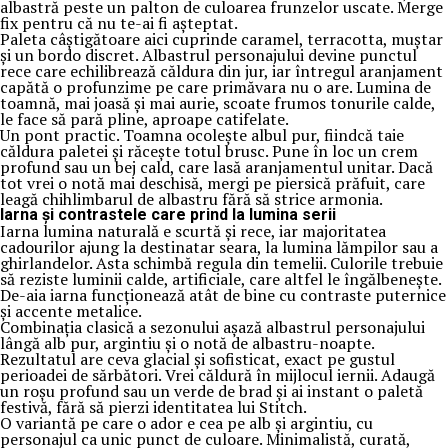
albastră peste un palton de culoarea frunzelor uscate. Merge
fix pentru că nu te-ai fi așteptat.
Paleta câștigătoare aici cuprinde caramel, terracotta, muștar
și un bordo discret. Albastrul personajului devine punctul
rece care echilibrează căldura din jur, iar întregul aranjament
capătă o profunzime pe care primăvara nu o are. Lumina de
toamnă, mai joasă și mai aurie, scoate frumos tonurile calde,
le face să pară pline, aproape catifelate.
Un pont practic. Toamna ocolește albul pur, fiindcă taie
căldura paletei și răcește totul brusc. Pune în loc un crem
profund sau un bej cald, care lasă aranjamentul unitar. Dacă
tot vrei o notă mai deschisă, mergi pe piersică prăfuit, care
leagă chihlimbarul de albastru fără să strice armonia.
Iarna și contrastele care prind la lumina serii
Iarna lumina naturală e scurtă și rece, iar majoritatea
cadourilor ajung la destinatar seara, la lumina lămpilor sau a
ghirlandelor. Asta schimbă regula din temelii. Culorile trebuie
să reziste luminii calde, artificiale, care altfel le îngălbenește.
De-aia iarna funcționează atât de bine cu contraste puternice
și accente metalice.
Combinația clasică a sezonului așază albastrul personajului
lângă alb pur, argintiu și o notă de albastru-noapte.
Rezultatul are ceva glacial și sofisticat, exact pe gustul
perioadei de sărbători. Vrei căldură în mijlocul iernii. Adaugă
un roșu profund sau un verde de brad și ai instant o paletă
festivă, fără să pierzi identitatea lui Stitch.
O variantă pe care o ador e cea pe alb și argintiu, cu
personajul ca unic punct de culoare. Minimalistă, curată,