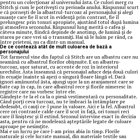
pentru un colecționar al universului ăsta. Ce culori merg cu
Stitch și cum le potrivești cu perioada anului. Răspunsul scurt
e că pornești de la albastrul-turcoaz al personajului și alegi
nuanțe care fie îl scot în evidență prin contrast, fie îl
prelungesc prin tonuri apropiate, ajustând totul după lumina
și atmosfera sezonului. Răspunsul lung merită o cafea și
câteva minute, fiindcă depinde de anotimp, de lumină și de
starea pe care vrei să o transmiți. Hai să le luăm pe rând, ca
între prieteni, nu ca dintr-un manual.
De ce contează atât de mult culoarea de bază a
personajului
Tot farmecul vine din faptul că Stitch are un albastru care nu
seamănă cu albastrul florilor obișnuite. E un albastru-
turcoaz, ușor saturat, cu accente de roz în interiorul
urechilor. Asta înseamnă că personajul aduce deja două culori
în ecuație înainte să așezi o singură floare lângă el. Dacă
ignori amănuntul ăsta, ajungi ușor la un aranjament care se
bate cap în cap, în care albastrul rece și florile nimeresc în
registre care nu vorbesc între ele.
Gândește-te la el ca la o piesă vestimentară cu personalitate.
Când porți ceva turcoaz, nu te îmbraci la întâmplare pe
dedesubt, ci cauți ce-l pune în valoare. Aici e la fel. Albastrul
cere ori contraste calde care îl scot în față, ori tonuri reci
care îl liniștesc și îl extind. Sezonul intervine exact în decizia
asta, pentru că ne modelează așteptările legate de culoare
aproape pe nesimțite.
Mai e un lucru pe care l-am prins abia în timp. Florile
naturale și cele lucrate manual, din materiale textile sau