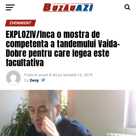
EVENIMENT
EXPLOZIV/Inca o mostra de
competenta a tandemului Vaida-
Dobre pentru care legea este
facultativa
Publicat
acum 8 ani
pe
ianuarie 16, 2019
De
Deny