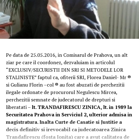
Pe data de 25.05.2016, in Comisarul de Prahova, un alt
ziar pe care il coordonez, dezvaluiam in articolul
“EXCLUSIV/SECURISTII DIN SRI SI METODELE LOR
STALINISTE” faptul ca, ofiterii SRI, Florea Daniel- Mr ®
si Gulianu Florin –col ® au fost abuzati de perchezitii
ilegale ordonate de procurorul Negulescu Mircea,
perchezitii semnate de judecatorul de drepturi si
liberatati –
lt. TRANDAFIRESCU ZINICA, lt. in 1989 la
Securitatea Prahova in Serviciul 2, ulterior admisa in
magistratura. Inalta Curte de Casatie si Justitie a
decis definitiv si irevocabil ca judecatoarea Zinica
Trandafirescu (fosta Ionita) care a avut calitatea de