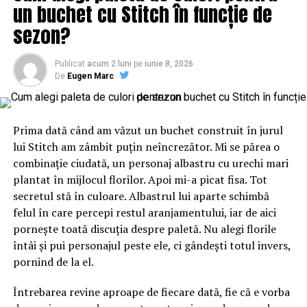
un buchet cu Stitch în funcție de
si contagiosi, am inceput sa interpretez in alt registru
cateva din reperele faptice, sub aspect temporal si
sezon?
procedural juridic ce s-a intamplat de atunci si pana
acum, in iunie 2016.
Publicat
acum 2 luni
pe
iunie 8, 2026
De
Eugen Marc
Va veti intreba de ce sunt securisti! D’aia, pentru ca sunt
fosti ofiteri de Securitate: generalul Puiu Gheorghe –
director general de securitate in SRI; col. Marin
Prima dată când am văzut un buchet construit în jurul
Constantin, coleg cu primul la scoala de ofiteri, ofiter la
lui Stitch am zâmbit puțin neîncrezător. Mi se părea o
Serviciul Special „S” la Prahova; Trandafirescu Zinica –
combinație ciudată, un personaj albastru cu urechi mari
ofiter de contraspionaj economic la Securitatea Prahova
plantat în mijlocul florilor. Apoi mi-a picat fisa. Tot
(Decizia nr. 955/26.02.2014 a I.C.C.J.), acum magistrat,
secretul stă în culoare. Albastrul lui aparte schimbă
judecator la Tribunalul Prahova – Sectia penala, cea care
felul în care percepi restul aranjamentului, iar de aici
– cum se va arata mai jos – a emis mandatele abuzive si
pornește toată discuția despre paletă. Nu alegi florile
nelegale de perchezitie domiciliara la cei trei fosti ofiteri
întâi și pui personajul peste ele, ci gândești totul invers,
SRI.
pornind de la el.
Actiunea a decurs riguros dupa manualele de securitate
Întrebarea revine aproape de fiecare dată, fie că e vorba
de la Scoala de Ofiteri Activi a Ministerului de Interne