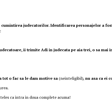
 cumintirea judecatorilor. Identificarea personajelor a fost
:
ecatoare, ii trimite Adi in judecata pe aia trei, o sa mai in
a tot o fac sa le dam motive sa
(neinteligibil),
nu asa ca ei 
iurea.
inteles ca intra in doua complete acuma!