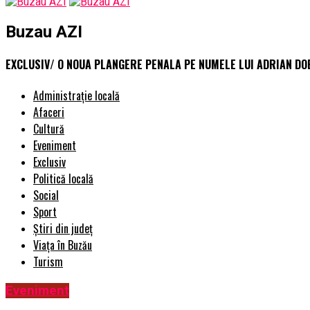
Buzau AZI
EXCLUSIV/ O NOUA PLANGERE PENALA PE NUMELE LUI ADRIAN DOBR
Administrație locală
Afaceri
Cultură
Eveniment
Exclusiv
Politică locală
Social
Sport
Știri din județ
Viața în Buzău
Turism
Eveniment