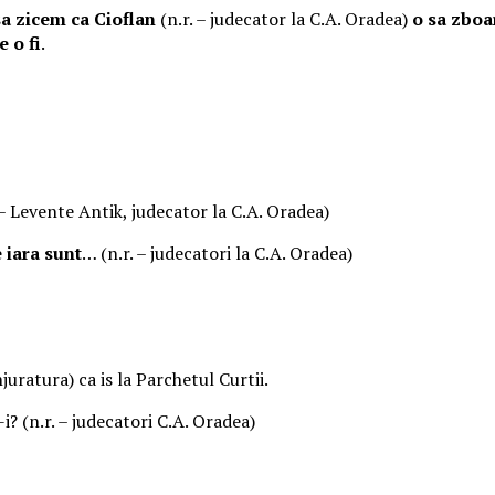
sa zicem ca Cioflan
(n.r. – judecator la C.A. Oradea)
o sa zboa
e o fi
.
. – Levente Antik, judecator la C.A. Oradea)
 iara sunt
… (n.r. – judecatori la C.A. Oradea)
njuratura) ca is la Parchetul Curtii.
i? (n.r. – judecatori C.A. Oradea)