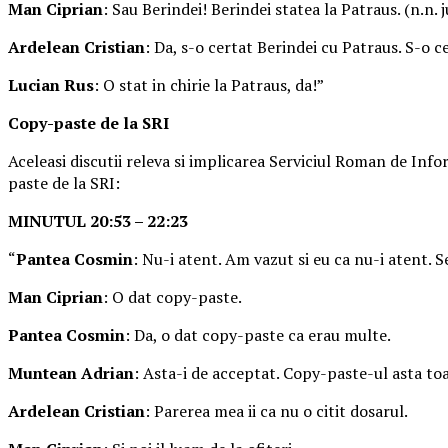
Man Ciprian
: Sau Berindei! Berindei statea la Patraus. (n.n.
Ardelean Cristian
: Da, s-o certat Berindei cu Patraus. S-o ce
Lucian Rus
: O stat in chirie la Patraus, da!”
Copy-paste de la SRI
Aceleasi discutii releva si implicarea Serviciul Roman de Info
paste de la SRI:
MINUTUL 20:53 – 22:23
“
Pantea Cosmin
: Nu-i atent. Am vazut si eu ca nu-i atent. S
Man Ciprian
: O dat copy-paste.
Pantea Cosmin
: Da, o dat copy-paste ca erau multe.
Muntean Adrian
: Asta-i de acceptat. Copy-paste-ul asta toa
Ardelean Cristian
: Parerea mea ii ca nu o citit dosarul.