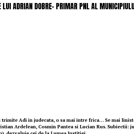
LUI ADRIAN DOBRE- PRIMAR PNL AL MUNICIPIULUI
rimite Adi in judecata, o sa mai intre frica… Se mai linistes
istian Ardelean, Cosmin Pantea si Lucian Rus. Subiectii: j
, dezvaluie cei de la Lumea Justitiei.