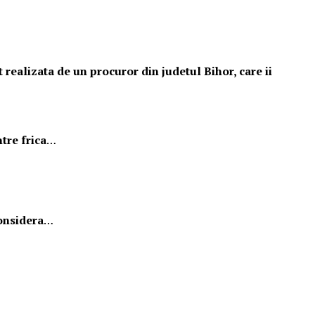
 realizata de un procuror din judetul Bihor, care ii
tre frica
…
considera
…