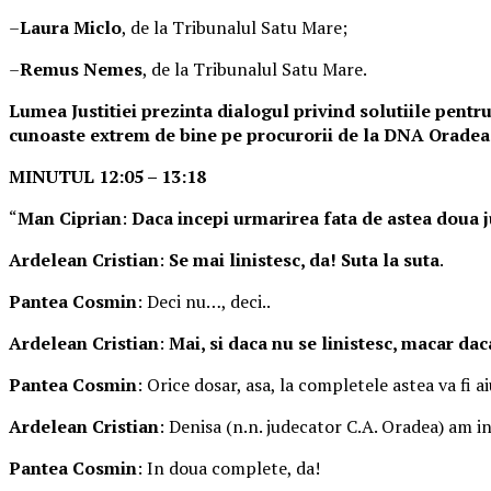
–
Laura Miclo
, de la Tribunalul Satu Mare;
–
Remus Nemes
, de la Tribunalul Satu Mare.
Lumea Justitiei prezinta dialogul privind solutiile pentru
cunoaste extrem de bine pe procurorii de la DNA Oradea
MINUTUL 12:05 – 13:18
“
Man Ciprian
:
Daca incepi urmarirea fata de astea doua jud
Ardelean Cristian
:
Se mai linistesc, da! Suta la suta
.
Pantea Cosmin
: Deci nu…, deci..
Ardelean Cristian
:
Mai, si daca nu se linistesc, macar dac
Pantea Cosmin
: Orice dosar, asa, la completele astea va fi a
Ardelean Cristian
: Denisa (n.n. judecator C.A. Oradea) am 
Pantea Cosmin
: In doua complete, da!