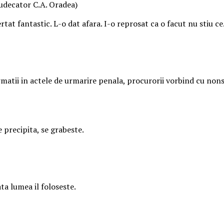
 judecator C.A. Oradea)
rtat fantastic. L-o dat afara. I-o reprosat ca o facut nu stiu ce
rmatii in actele de urmarire penala, procurorii vorbind cu nons
e precipita, se grabeste.
ta lumea il foloseste.