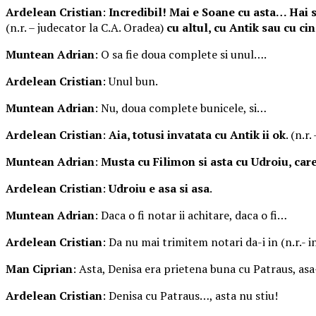
Ardelean Cristian
:
Incredibil! Mai e Soane cu asta… Hai 
(n.r. – judecator la C.A. Oradea)
cu altul, cu Antik sau cu cin
Muntean Adrian
: O sa fie doua complete si unul….
Ardelean Cristian
: Unul bun.
Muntean Adrian
: Nu, doua complete bunicele, si…
Ardelean Cristian
:
Aia, totusi invatata cu Antik ii ok
. (n.r
Muntean Adrian
:
Musta cu Filimon si asta cu Udroiu, care
Ardelean Cristian
:
Udroiu e asa si asa
.
Muntean Adrian
: Daca o fi notar ii achitare, daca o fi…
Ardelean Cristian
: Da nu mai trimitem notari da-i in (n.r.- i
Man Ciprian
: Asta, Denisa era prietena buna cu Patraus, asa-
Ardelean Cristian
: Denisa cu Patraus…, asta nu stiu!