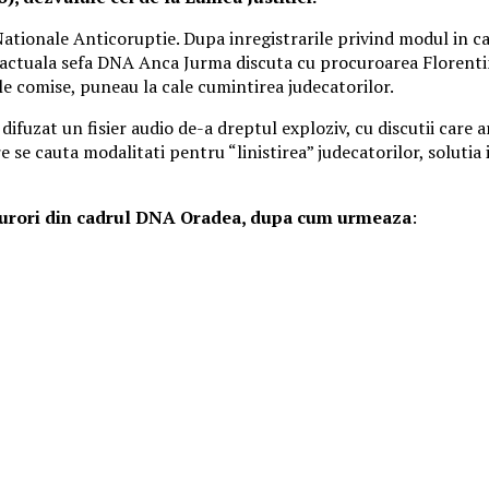
Nationale Anticoruptie. Dupa inregistrarile privind modul in car
 actuala sefa DNA Anca Jurma discuta cu procuroarea Florentin
le comise, puneau la cale cumintirea judecatorilor.
difuzat un fisier audio de-a dreptul exploziv, cu discutii care a
re se cauta modalitati pentru “linistirea” judecatorilor, solutia
ocurori din cadrul DNA Oradea, dupa cum urmeaza
: