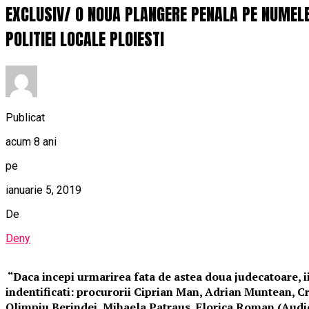
EXCLUSIV/ O NOUA PLANGERE PENALA PE NUMELE 
POLITIEI LOCALE PLOIESTI
Publicat
acum 8 ani
pe
ianuarie 5, 2019
De
Deny
“Daca incepi urmarirea fata de astea doua judecatoare, ii t
indentificati: procurorii Ciprian Man, Adrian Muntean, Cr
Olimpiu Berindei, Mihaela Patraus, Florica Roman (Audio)