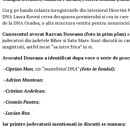
Curg pe banda rulanta inregistrarile din interiorul Directiei 
DNA Laura Kovesi cerea decaparea premierului si cea in care
de la DNA Oradea, o alta structura vestita pentru nenorociri
Cunoscutul avocat Razvan Doseanu
(foto in prim plan)
a 
judecatori din judetele Bihor si Satu Mare. Sunt discutii in ca
magistrati, astfel incat “sa intre frica” in ei.
Avocatul Doseanu a identificat dupa voce o serie de pr
–
Ciprian Man
, zis “manelistul DNA”
(foto in fundal)
;
–
Adrian Muntean
;
–
Cristian Ardelean
;
–
Cosmin Pantea
;
–
Lucian Rus
.
Iar printre judecatorii mentionati in discutii se numara
: