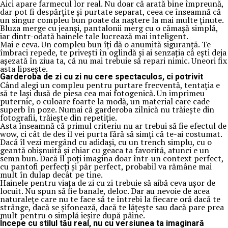
Aici apare farmecul lor real. Nu doar că arată bine împreună,
dar pot fi despărțite și purtate separat, ceea ce înseamnă că
un singur compleu bun poate da naștere la mai multe ținute.
Bluza merge cu jeanși, pantalonii merg cu o cămașă simplă,
iar dintr-odată hainele tale lucrează mai inteligent.
Mai e ceva. Un compleu bun îți dă o anumită siguranță. Te
îmbraci repede, te privești în oglindă și ai senzația că ești deja
așezată în ziua ta, că nu mai trebuie să repari nimic. Uneori fix
asta lipsește.
Garderoba de zi cu zi nu cere spectaculos, ci potrivit
Când alegi un compleu pentru purtare frecventă, tentația e
să te lași dusă de piesa cea mai fotogenică. Un imprimeu
puternic, o culoare foarte la modă, un material care cade
superb în poze. Numai că garderoba zilnică nu trăiește din
fotografii, trăiește din repetiție.
Asta înseamnă că primul criteriu nu ar trebui să fie efectul de
wow, ci cât de des îl vei purta fără să simți că te-ai costumat.
Dacă îl vezi mergând cu adidași, cu un trench simplu, cu o
geantă obișnuită și chiar cu geaca ta favorită, atunci e un
semn bun. Dacă îl poți imagina doar într-un context perfect,
cu pantofi perfecți și păr perfect, probabil va rămâne mai
mult în dulap decât pe tine.
Hainele pentru viața de zi cu zi trebuie să aibă ceva ușor de
locuit. Nu spun să fie banale, deloc. Dar au nevoie de acea
naturalețe care nu te face să te întrebi la fiecare oră dacă te
strânge, dacă se șifonează, dacă te lățește sau dacă pare prea
mult pentru o simplă ieșire după pâine.
Începe cu stilul tău real, nu cu versiunea ta imaginară