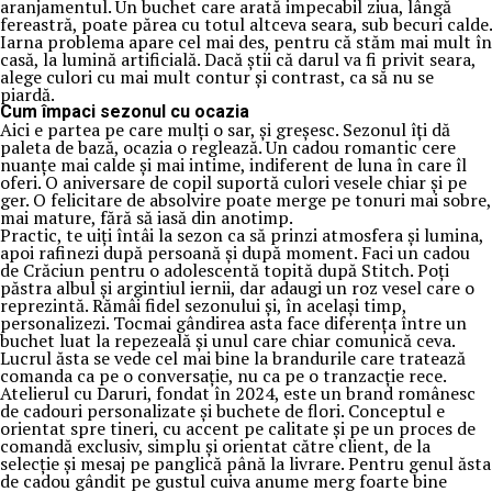
aranjamentul. Un buchet care arată impecabil ziua, lângă
fereastră, poate părea cu totul altceva seara, sub becuri calde.
Iarna problema apare cel mai des, pentru că stăm mai mult în
casă, la lumină artificială. Dacă știi că darul va fi privit seara,
alege culori cu mai mult contur și contrast, ca să nu se
piardă.
Cum împaci sezonul cu ocazia
Aici e partea pe care mulți o sar, și greșesc. Sezonul îți dă
paleta de bază, ocazia o reglează. Un cadou romantic cere
nuanțe mai calde și mai intime, indiferent de luna în care îl
oferi. O aniversare de copil suportă culori vesele chiar și pe
ger. O felicitare de absolvire poate merge pe tonuri mai sobre,
mai mature, fără să iasă din anotimp.
Practic, te uiți întâi la sezon ca să prinzi atmosfera și lumina,
apoi rafinezi după persoană și după moment. Faci un cadou
de Crăciun pentru o adolescentă topită după Stitch. Poți
păstra albul și argintiul iernii, dar adaugi un roz vesel care o
reprezintă. Rămâi fidel sezonului și, în același timp,
personalizezi. Tocmai gândirea asta face diferența între un
buchet luat la repezeală și unul care chiar comunică ceva.
Lucrul ăsta se vede cel mai bine la brandurile care tratează
comanda ca pe o conversație, nu ca pe o tranzacție rece.
Atelierul cu Daruri, fondat în 2024, este un brand românesc
de cadouri personalizate și buchete de flori. Conceptul e
orientat spre tineri, cu accent pe calitate și pe un proces de
comandă exclusiv, simplu și orientat către client, de la
selecție și mesaj pe panglică până la livrare. Pentru genul ăsta
de cadou gândit pe gustul cuiva anume merg foarte bine