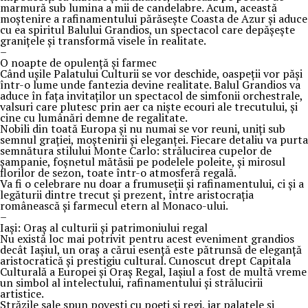
marmură sub lumina a mii de candelabre. Acum, această
moștenire a rafinamentului părăsește Coasta de Azur și aduce
cu ea spiritul Balului Grandios, un spectacol care depășește
granițele și transformă visele în realitate.
–
O noapte de opulență și farmec
Când ușile Palatului Culturii se vor deschide, oaspeții vor păși
într-o lume unde fantezia devine realitate. Balul Grandios va
aduce în fața invitaților un spectacol de simfonii orchestrale,
valsuri care plutesc prin aer ca niște ecouri ale trecutului, și
cine cu lumânări demne de regalitate.
Nobili din toată Europa și nu numai se vor reuni, uniți sub
semnul grației, moștenirii și eleganței. Fiecare detaliu va purta
semnătura stilului Monte Carlo: strălucirea cupelor de
șampanie, foșnetul mătăsii pe podelele poleite, și mirosul
florilor de sezon, toate într-o atmosferă regală.
Va fi o celebrare nu doar a frumuseții și rafinamentului, ci și a
legăturii dintre trecut și prezent, între aristocrația
românească și farmecul etern al Monaco-ului.
–
Iași: Oraș al culturii și patrimoniului regal
Nu există loc mai potrivit pentru acest eveniment grandios
decât Iașiul, un oraș a cărui esență este pătrunsă de eleganță
aristocratică și prestigiu cultural. Cunoscut drept Capitala
Culturală a Europei și Oraș Regal, Iașiul a fost de multă vreme
un simbol al intelectului, rafinamentului și strălucirii
artistice.
Străzile sale spun povești cu poeți și regi, iar palatele și