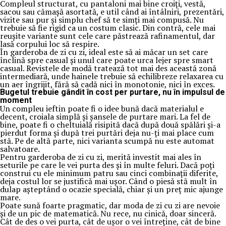
Compleul structurat, cu pantaloni mai bine croiți, vestă,
sacou sau cămașă asortată, e util când ai întâlniri, prezentări,
vizite sau pur și simplu chef să te simți mai compusă. Nu
trebuie să fie rigid ca un costum clasic. Din contră, cele mai
reușite variante sunt cele care păstrează rafinamentul, dar
lasă corpului loc să respire.
În garderoba de zi cu zi, ideal este să ai măcar un set care
înclină spre casual și unul care poate urca lejer spre smart
casual. Revistele de modă tratează tot mai des această zonă
intermediară, unde hainele trebuie să echilibreze relaxarea cu
un aer îngrijit, fără să cadă nici în monotonie, nici în exces.
Bugetul trebuie gândit în cost per purtare, nu în impulsul de
moment
Un compleu ieftin poate fi o idee bună dacă materialul e
decent, croiala simplă și șansele de purtare mari. La fel de
bine, poate fi o cheltuială risipită dacă după două spălări și-a
pierdut forma și după trei purtări deja nu-ți mai place cum
stă. Pe de altă parte, nici varianta scumpă nu este automat
salvatoare.
Pentru garderoba de zi cu zi, merită investit mai ales în
seturile pe care le vei purta des și în multe feluri. Dacă poți
construi cu ele minimum patru sau cinci combinații diferite,
deja costul lor se justifică mai ușor. Când o piesă stă mult în
dulap așteptând o ocazie specială, chiar și un preț mic ajunge
mare.
Poate sună foarte pragmatic, dar moda de zi cu zi are nevoie
și de un pic de matematică. Nu rece, nu cinică, doar sinceră.
Cât de des o vei purta, cât de ușor o vei întreține, cât de bine