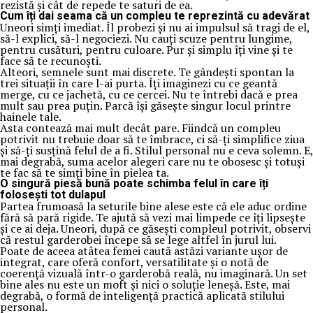
rezistă și cât de repede te saturi de ea.
Cum îți dai seama că un compleu te reprezintă cu adevărat
Uneori simți imediat. Îl probezi și nu ai impulsul să tragi de el,
să-l explici, să-l negociezi. Nu cauți scuze pentru lungime,
pentru cusături, pentru culoare. Pur și simplu îți vine și te
face să te recunoști.
Alteori, semnele sunt mai discrete. Te gândești spontan la
trei situații în care l-ai purta. Îți imaginezi cu ce geantă
merge, cu ce jachetă, cu ce cercei. Nu te întrebi dacă e prea
mult sau prea puțin. Parcă își găsește singur locul printre
hainele tale.
Asta contează mai mult decât pare. Fiindcă un compleu
potrivit nu trebuie doar să te îmbrace, ci să-ți simplifice ziua
și să-ți susțină felul de a fi. Stilul personal nu e ceva solemn. E,
mai degrabă, suma acelor alegeri care nu te obosesc și totuși
te fac să te simți bine în pielea ta.
O singură piesă bună poate schimba felul în care îți
folosești tot dulapul
Partea frumoasă la seturile bine alese este că ele aduc ordine
fără să pară rigide. Te ajută să vezi mai limpede ce îți lipsește
și ce ai deja. Uneori, după ce găsești compleul potrivit, observi
că restul garderobei începe să se lege altfel în jurul lui.
Poate de aceea atâtea femei caută astăzi variante ușor de
integrat, care oferă confort, versatilitate și o notă de
coerență vizuală într-o garderobă reală, nu imaginară. Un set
bine ales nu este un moft și nici o soluție leneșă. Este, mai
degrabă, o formă de inteligență practică aplicată stilului
personal.