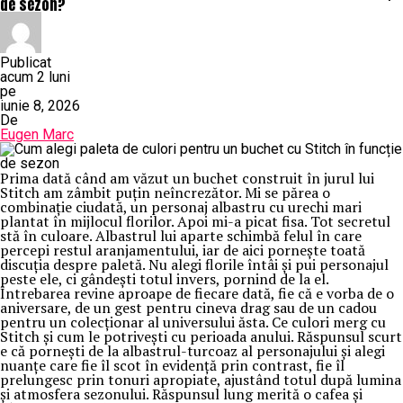
de sezon?
Publicat
acum 2 luni
pe
iunie 8, 2026
De
Eugen Marc
Prima dată când am văzut un buchet construit în jurul lui
Stitch am zâmbit puțin neîncrezător. Mi se părea o
combinație ciudată, un personaj albastru cu urechi mari
plantat în mijlocul florilor. Apoi mi-a picat fisa. Tot secretul
stă în culoare. Albastrul lui aparte schimbă felul în care
percepi restul aranjamentului, iar de aici pornește toată
discuția despre paletă. Nu alegi florile întâi și pui personajul
peste ele, ci gândești totul invers, pornind de la el.
Întrebarea revine aproape de fiecare dată, fie că e vorba de o
aniversare, de un gest pentru cineva drag sau de un cadou
pentru un colecționar al universului ăsta. Ce culori merg cu
Stitch și cum le potrivești cu perioada anului. Răspunsul scurt
e că pornești de la albastrul-turcoaz al personajului și alegi
nuanțe care fie îl scot în evidență prin contrast, fie îl
prelungesc prin tonuri apropiate, ajustând totul după lumina
și atmosfera sezonului. Răspunsul lung merită o cafea și