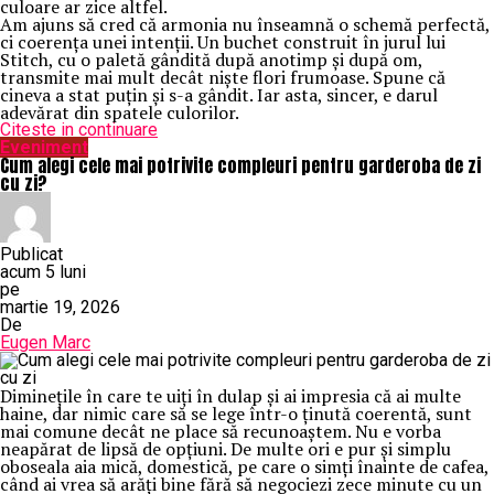
culoare ar zice altfel.
Am ajuns să cred că armonia nu înseamnă o schemă perfectă,
ci coerența unei intenții. Un buchet construit în jurul lui
Stitch, cu o paletă gândită după anotimp și după om,
transmite mai mult decât niște flori frumoase. Spune că
cineva a stat puțin și s-a gândit. Iar asta, sincer, e darul
adevărat din spatele culorilor.
Citeste in continuare
Eveniment
Cum alegi cele mai potrivite compleuri pentru garderoba de zi
cu zi?
Publicat
acum 5 luni
pe
martie 19, 2026
De
Eugen Marc
Diminețile în care te uiți în dulap și ai impresia că ai multe
haine, dar nimic care să se lege într-o ținută coerentă, sunt
mai comune decât ne place să recunoaștem. Nu e vorba
neapărat de lipsă de opțiuni. De multe ori e pur și simplu
oboseala aia mică, domestică, pe care o simți înainte de cafea,
când ai vrea să arăți bine fără să negociezi zece minute cu un