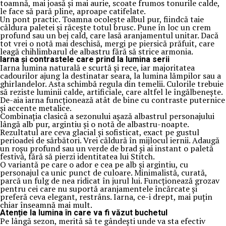
toamnă, mai joasă și mai aurie, scoate frumos tonurile calde,
le face să pară pline, aproape catifelate.
Un pont practic. Toamna ocolește albul pur, fiindcă taie
căldura paletei și răcește totul brusc. Pune în loc un crem
profund sau un bej cald, care lasă aranjamentul unitar. Dacă
tot vrei o notă mai deschisă, mergi pe piersică prăfuit, care
leagă chihlimbarul de albastru fără să strice armonia.
Iarna și contrastele care prind la lumina serii
Iarna lumina naturală e scurtă și rece, iar majoritatea
cadourilor ajung la destinatar seara, la lumina lămpilor sau a
ghirlandelor. Asta schimbă regula din temelii. Culorile trebuie
să reziste luminii calde, artificiale, care altfel le îngălbenește.
De-aia iarna funcționează atât de bine cu contraste puternice
și accente metalice.
Combinația clasică a sezonului așază albastrul personajului
lângă alb pur, argintiu și o notă de albastru-noapte.
Rezultatul are ceva glacial și sofisticat, exact pe gustul
perioadei de sărbători. Vrei căldură în mijlocul iernii. Adaugă
un roșu profund sau un verde de brad și ai instant o paletă
festivă, fără să pierzi identitatea lui Stitch.
O variantă pe care o ador e cea pe alb și argintiu, cu
personajul ca unic punct de culoare. Minimalistă, curată,
parcă un fulg de nea ridicat în jurul lui. Funcționează grozav
pentru cei care nu suportă aranjamentele încărcate și
preferă ceva elegant, restrâns. Iarna, ce-i drept, mai puțin
chiar înseamnă mai mult.
Atenție la lumina în care va fi văzut buchetul
Pe lângă sezon, merită să te gândești unde va sta efectiv