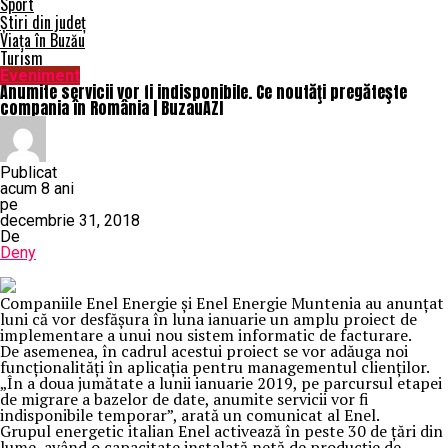
Sport
Știri din județ
Viața în Buzău
Turism
Eveniment
Anumite servicii vor fi indisponibile. Ce noutăţi pregăteşte
compania în România | BuzauAZI
Publicat
acum 8 ani
pe
decembrie 31, 2018
De
Deny
Companiile Enel Energie şi Enel Energie Muntenia au anunţat
luni că vor desfăşura în luna ianuarie un amplu proiect de
implementare a unui nou sistem informatic de facturare.
De asemenea, în cadrul acestui proiect se vor adăuga noi
funcţionalităţi în aplicaţia pentru managementul clienţilor.
„În a doua jumătate a lunii ianuarie 2019, pe parcursul etapei
de migrare a bazelor de date, anumite servicii vor fi
indisponibile temporar”, arată un comunicat al Enel.
Grupul energetic italian Enel activează în peste 30 de ţări din
lume, având o capacitate instalată netă de producţie de