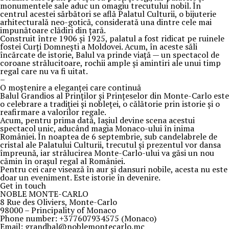
monumentele sale aduc un omagiu trecutului nobil. În
centrul acestei sărbători se află Palatul Culturii, o bijuterie
arhitecturală neo-gotică, considerată una dintre cele mai
impunătoare clădiri din țară.
Construit între 1906 și 1925, palatul a fost ridicat pe ruinele
fostei Curți Domnești a Moldovei. Acum, în aceste săli
încărcate de istorie, Balul va prinde viață — un spectacol de
coroane strălucitoare, rochii ample și amintiri ale unui timp
regal care nu va fi uitat.
–
O moștenire a eleganței care continuă
Balul Grandios al Prinților și Prințeselor din Monte-Carlo este
o celebrare a tradiției și nobleței, o călătorie prin istorie și o
reafirmare a valorilor regale.
Acum, pentru prima dată, Iașiul devine scena acestui
spectacol unic, aducând magia Monaco-ului în inima
României. În noaptea de 6 septembrie, sub candelabrele de
cristal ale Palatului Culturii, trecutul și prezentul vor dansa
împreună, iar strălucirea Monte-Carlo-ului va găsi un nou
cămin în orașul regal al României.
Pentru cei care visează în aur și dansuri nobile, acesta nu este
doar un eveniment. Este istorie în devenire.
Get in touch
NOBLE MONTE-CARLO
8 Rue des Oliviers, Monte-Carlo
98000 – Principality of Monaco
Phone number: +377607934575 (Monaco)
Email: grandbal@noblemontecarlo.mc