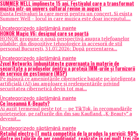
SUMMER WELL implineste 15 ani. Festivalul care a transformat
muzica intr-un univers cultural revine in august
Exista festivaluri la care mergi pentru un concert. Si exista
Summer Well – locul in care muzica este doar inceputul....
Uncategorized
o săptămână inainte
HONOR Magic V6: designul care se poartă
HONOR propune o nouă perspectivă asupra telefoanelor
pliabile: din dispozitive tehnologice în accesorii de stil
personal București, 31.07.2026: După prezentarea...
Uncategorized
o săptămână inainte
Zyxel Networks îmbunătățește guvernanța în materie de
securitate a produselor pentru a proteja IMM-urile și furnizorii
de servicii de gestionare (MSP)
Pe măsură ce amenințările cibernetice bazate pe inteligența
artificială (AI) iau amploare și reglementările privind
securitatea cibernetică devin tot mai...
Uncategorized
o săptămână inainte
Ce înseamnă K-Beauty?
Ai auzit termenul peste tot — pe TikTok, în recomandările
prietenelor, pe rafturile din dm sau Kaufland. „K-Beauty” a
devenit...
Uncategorized
o săptămână inainte
Retailul electro-IT mută competiția de la produs la servicii: 90%
dintre instalările de aer condiționat, realizate în cel mult trei zile