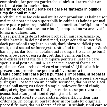
compleului, iar pentru garderoba zilnică utilitatea chiar ar
trebui să cântărească serios.
Mărimea corectă nu este cea care te flatează în oglindă
timp de două minute
Probabil aici se fac cele mai multe compromisuri. O haină ușor
mai mică poate părea suportabilă în cabină. O haină ușor mai
mare poate părea reparabilă din accesorii sau încălțăminte. În
realitate, dacă mărimea nu e bună, compleul nu va avea viață
lungă în dulapul tău.
Un set pentru zi de zi trebuie probat în mișcare. Așază-te,
ridică brațele, fă doi pași mai mari, trage aer adânc. Verifică
dacă pantalonii trag într-o zonă, dacă bluza se ridică prea
mult, dacă sacoul se încrețește urât când închizi brațele. Sună
banal, știu, dar tocmai detaliile astea despart o achiziție bună
de una pe care o regreți discret după prima purtare.
Mai există și tentația de a cumpăra pentru silueta pe care
speri s-o ai peste o lună. Nu e cea mai dreaptă formă de
optimism. Garderoba de zi cu zi ar trebui să îți fie aliată în
prezent, nu promisiune pentru altă versiune a ta.
Caută compleuri care pot fi purtate și împreună, și separat
Adevărata valoare a unui set apare când fiecare piesă are viață
și singură. Poate părea un detaliu secundar, dar nu este. Dacă
pantalonii merg cu tricouri simple, pulovere fine și cămăși
albe, ai câștigat enorm. Dacă partea de sus se potrivește cu
jeanși, fuste sau pantaloni drepți, și mai bine.
Așa se construiește o garderobă inteligentă, nu doar una
ordonată. Un compleu purtat doar în formula lui originală
poate fi frumos, dar nu foarte eficient. În schimb, unul care se