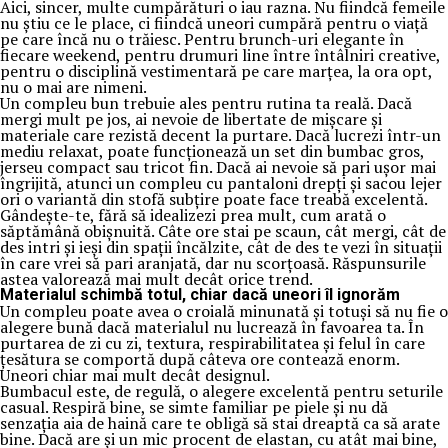
Aici, sincer, multe cumpărături o iau razna. Nu fiindcă femeile
nu știu ce le place, ci fiindcă uneori cumpără pentru o viață
pe care încă nu o trăiesc. Pentru brunch-uri elegante în
fiecare weekend, pentru drumuri line între întâlniri creative,
pentru o disciplină vestimentară pe care marțea, la ora opt,
nu o mai are nimeni.
Un compleu bun trebuie ales pentru rutina ta reală. Dacă
mergi mult pe jos, ai nevoie de libertate de mișcare și
materiale care rezistă decent la purtare. Dacă lucrezi într-un
mediu relaxat, poate funcționează un set din bumbac gros,
jerseu compact sau tricot fin. Dacă ai nevoie să pari ușor mai
îngrijită, atunci un compleu cu pantaloni drepți și sacou lejer
ori o variantă din stofă subțire poate face treabă excelentă.
Gândește-te, fără să idealizezi prea mult, cum arată o
săptămână obișnuită. Câte ore stai pe scaun, cât mergi, cât de
des intri și ieși din spații încălzite, cât de des te vezi în situații
în care vrei să pari aranjată, dar nu scorțoasă. Răspunsurile
astea valorează mai mult decât orice trend.
Materialul schimbă totul, chiar dacă uneori îl ignorăm
Un compleu poate avea o croială minunată și totuși să nu fie o
alegere bună dacă materialul nu lucrează în favoarea ta. În
purtarea de zi cu zi, textura, respirabilitatea și felul în care
țesătura se comportă după câteva ore contează enorm.
Uneori chiar mai mult decât designul.
Bumbacul este, de regulă, o alegere excelentă pentru seturile
casual. Respiră bine, se simte familiar pe piele și nu dă
senzația aia de haină care te obligă să stai dreaptă ca să arate
bine. Dacă are și un mic procent de elastan, cu atât mai bine,