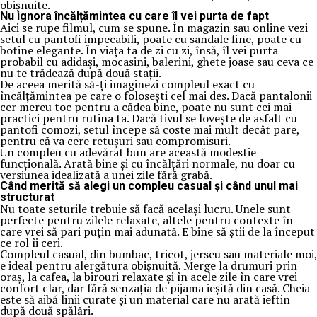
obișnuite.
Nu ignora încălțămintea cu care îl vei purta de fapt
Aici se rupe filmul, cum se spune. În magazin sau online vezi
setul cu pantofi impecabili, poate cu sandale fine, poate cu
botine elegante. În viața ta de zi cu zi, însă, îl vei purta
probabil cu adidași, mocasini, balerini, ghete joase sau ceva ce
nu te trădează după două stații.
De aceea merită să-ți imaginezi compleul exact cu
încălțămintea pe care o folosești cel mai des. Dacă pantalonii
cer mereu toc pentru a cădea bine, poate nu sunt cei mai
practici pentru rutina ta. Dacă tivul se lovește de asfalt cu
pantofi comozi, setul începe să coste mai mult decât pare,
pentru că va cere retușuri sau compromisuri.
Un compleu cu adevărat bun are această modestie
funcțională. Arată bine și cu încălțări normale, nu doar cu
versiunea idealizată a unei zile fără grabă.
Când merită să alegi un compleu casual și când unul mai
structurat
Nu toate seturile trebuie să facă același lucru. Unele sunt
perfecte pentru zilele relaxate, altele pentru contexte în
care vrei să pari puțin mai adunată. E bine să știi de la început
ce rol îi ceri.
Compleul casual, din bumbac, tricot, jerseu sau materiale moi,
e ideal pentru alergătura obișnuită. Merge la drumuri prin
oraș, la cafea, la birouri relaxate și în acele zile în care vrei
confort clar, dar fără senzația de pijama ieșită din casă. Cheia
este să aibă linii curate și un material care nu arată ieftin
după două spălări.