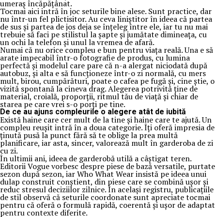
umeraș încăpățânat.
Tocmai aici intră în joc seturile bine alese. Sunt practice, dar
nu într-un fel plictisitor. Au ceva liniștitor în ideea că partea
de sus și partea de jos deja se înțeleg între ele, iar tu nu mai
trebuie să faci pe stilistul la șapte și jumătate dimineața, cu
un ochi la telefon și unul la vremea de afară.
Numai că nu orice compleu e bun pentru viața reală. Una e să
arate impecabil într-o fotografie de produs, cu lumina
perfectă și modelul care pare că n-a alergat niciodată după
autobuz, și alta e să funcționeze într-o zi normală, cu mers
mult, birou, cumpărături, poate o cafea pe fugă și, cine știe, o
vizită spontană la cineva drag. Alegerea potrivită ține de
material, croială, proporții, ritmul tău de viață și chiar de
starea pe care vrei s-o porți pe tine.
De ce au ajuns compleurile o alegere atât de iubită
Există haine care cer mult de la tine și haine care te ajută. Un
compleu reușit intră în a doua categorie. Îți oferă impresia de
ținută pusă la punct fără să te oblige la prea multă
planificare, iar asta, sincer, valorează mult în garderoba de zi
cu zi.
În ultimii ani, ideea de garderobă utilă a câștigat teren.
Editorii Vogue vorbesc despre piese de bază versatile, purtate
sezon după sezon, iar Who What Wear insistă pe ideea unui
dulap construit conștient, din piese care se combină ușor și
reduc stresul deciziilor zilnice. În același registru, publicațiile
de stil observă că seturile coordonate sunt apreciate tocmai
pentru că oferă o formulă rapidă, coerentă și ușor de adaptat
pentru contexte diferite.