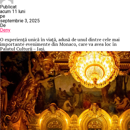
Publicat
acum 11 luni
pe
septembrie 3, 2025
De
Deny
O
experiență unică în viață, adusă de unul dintre cele mai
importante evenimente din Monaco, care va avea loc în
Palatul Culturii – Iași.