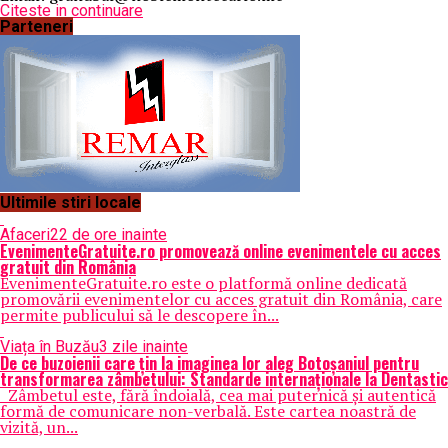
Citeste in continuare
Parteneri
Ultimile stiri locale
Afaceri
22 de ore inainte
EvenimenteGratuite.ro promovează online evenimentele cu acces
gratuit din România
EvenimenteGratuite.ro este o platformă online dedicată
promovării evenimentelor cu acces gratuit din România, care
permite publicului să le descopere în...
Viața în Buzău
3 zile inainte
De ce buzoienii care țin la imaginea lor aleg Botoșaniul pentru
transformarea zâmbetului: Standarde internaționale la Dentastic
Zâmbetul este, fără îndoială, cea mai puternică și autentică
formă de comunicare non-verbală. Este cartea noastră de
vizită, un...