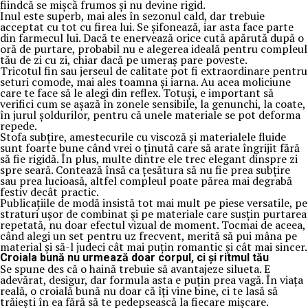
fiindcă se mișcă frumos și nu devine rigid.
Inul este superb, mai ales în sezonul cald, dar trebuie
acceptat cu tot cu firea lui. Se șifonează, iar asta face parte
din farmecul lui. Dacă te enervează orice cută apărută după o
oră de purtare, probabil nu e alegerea ideală pentru compleul
tău de zi cu zi, chiar dacă pe umeraș pare poveste.
Tricotul fin sau jerseul de calitate pot fi extraordinare pentru
seturi comode, mai ales toamna și iarna. Au acea moliciune
care te face să le alegi din reflex. Totuși, e important să
verifici cum se așază în zonele sensibile, la genunchi, la coate,
în jurul șoldurilor, pentru că unele materiale se pot deforma
repede.
Stofa subțire, amestecurile cu viscoză și materialele fluide
sunt foarte bune când vrei o ținută care să arate îngrijit fără
să fie rigidă. În plus, multe dintre ele trec elegant dinspre zi
spre seară. Contează însă ca țesătura să nu fie prea subțire
sau prea lucioasă, altfel compleul poate părea mai degrabă
festiv decât practic.
Publicațiile de modă insistă tot mai mult pe piese versatile, pe
straturi ușor de combinat și pe materiale care susțin purtarea
repetată, nu doar efectul vizual de moment. Tocmai de aceea,
când alegi un set pentru uz frecvent, merită să pui mâna pe
material și să-l judeci cât mai puțin romantic și cât mai sincer.
Croiala bună nu urmează doar corpul, ci și ritmul tău
Se spune des că o haină trebuie să avantajeze silueta. E
adevărat, desigur, dar formula asta e puțin prea vagă. În viața
reală, o croială bună nu doar că îți vine bine, ci te lasă să
trăiești în ea fără să te pedepsească la fiecare mișcare.