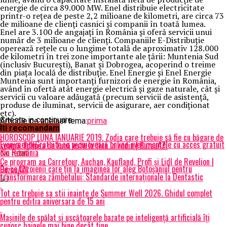
energie de circa 89.000 MW. Enel distribuie electricitate
printr-o reţea de peste 2,2 milioane de kilometri, are circa 73
de milioane de clienţi casnici şi companii în toată lumea.
Enel are 3.100 de angajaţi în România şi oferă servicii unui
număr de 3 milioane de clienţi. Companiile E-Distribuţie
operează reţele cu o lungime totală de aproximativ 128.000
de kilometri în trei zone importante ale ţării: Muntenia Sud
(inclusiv Bucureşti), Banat şi Dobrogea, acoperind o treime
din piaţa locală de distribuţie. Enel Energie şi Enel Energie
Muntenia sunt importanţi furnizori de energie în România,
având în ofertă atât energie electrică şi gaze naturale, cât şi
servicii cu valoare adăugată (precum servicii de asistenţă,
produse de iluminat, servicii de asigurare, aer condiţionat
etc).
Citeste in continuare
Articole pe aceiasi tema:
prima
Iti recomandam
Urmatorul
HOROSCOP LUNA IANUARIE 2019. Zodia care trebuie să fie cu băgare de
EvenimenteGratuite.ro promovează online evenimentele cu acces gratuit
seamă. Eclipsa de Lună este la tine în zodie | BuzauAZI
din România
Nu ratati
Ce program au Carrefour, Auchan, Kaufland, Profi și Lidl de Revelion |
De ce buzoienii care țin la imaginea lor aleg Botoșaniul pentru
BuzauAZI
transformarea zâmbetului: Standarde internaționale la Dentastic
Tot ce trebuie sa stii inainte de Summer Well 2026. Ghidul complet
pentru editia aniversara de 15 ani
Mașinile de spălat și uscătoarele bazate pe inteligență artificială îți
cunosc hainele mai bine decât tine