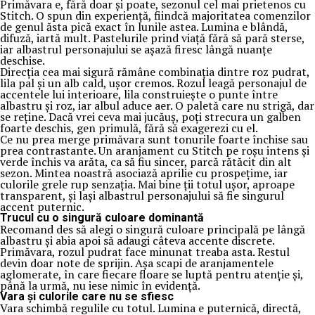
Primăvara e, fără doar și poate, sezonul cel mai prietenos cu
Stitch. O spun din experiență, fiindcă majoritatea comenzilor
de genul ăsta pică exact în lunile astea. Lumina e blândă,
difuză, iartă mult. Pastelurile prind viață fără să pară sterse,
iar albastrul personajului se așază firesc lângă nuanțe
deschise.
Direcția cea mai sigură rămâne combinația dintre roz pudrat,
lila pal și un alb cald, ușor cremos. Rozul leagă personajul de
accentele lui interioare, lila construiește o punte între
albastru și roz, iar albul aduce aer. O paletă care nu strigă, dar
se reține. Dacă vrei ceva mai jucăuș, poți strecura un galben
foarte deschis, gen primulă, fără să exagerezi cu el.
Ce nu prea merge primăvara sunt tonurile foarte închise sau
prea contrastante. Un aranjament cu Stitch pe roșu intens și
verde închis va arăta, ca să fiu sincer, parcă rătăcit din alt
sezon. Mintea noastră asociază aprilie cu prospețime, iar
culorile grele rup senzația. Mai bine ții totul ușor, aproape
transparent, și lași albastrul personajului să fie singurul
accent puternic.
Trucul cu o singură culoare dominantă
Recomand des să alegi o singură culoare principală pe lângă
albastru și abia apoi să adaugi câteva accente discrete.
Primăvara, rozul pudrat face minunat treaba asta. Restul
devin doar note de sprijin. Așa scapi de aranjamentele
aglomerate, în care fiecare floare se luptă pentru atenție și,
până la urmă, nu iese nimic în evidență.
Vara și culorile care nu se sfiesc
Vara schimbă regulile cu totul. Lumina e puternică, directă,