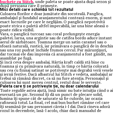
buchete cu Stitch
, unde paleta se poate ajusta după sezon și
după persoana care îl primește.
Mici detalii care schimbă tot rezultatul
Culoarea florilor e doar jumătate din socoteală. Panglica,
ambalajul și fundalul aranjamentului contează enorm, și sunt
exact lucrurile pe care le neglijăm. O panglică nepotrivită
poate strica o paletă altfel impecabilă, iar una bine aleasă o
poate ridica vizibil.
Vara, o panglică turcoaz sau coral prelungește energia
paletei. Iarna, una argintie sau de catifea bordo aduce instant
aerul de sărbătoare. Toamna merge un satin caramel sau o
sfoară naturală, rustică, iar primăvara o panglică de in deschis
sau una roz pudrat închide frumos cercul. Par mărunțișuri,
dar tocmai ele dau impresia că aranjamentul a fost gândit, nu
asamblat pe fugă.
Și încă ceva despre ambalaj. Hârtia kraft caldă stă bine cu
toamna și cu primăvara naturală, în timp ce hârtia colorată
sau cea cu finisaj satinat se potrivește mai degrabă verii vesele
și iernii festive. Dacă albastrul lui Stitch e vedeta, ambalajul ar
trebui să rămână discret, ca să nu fure atenția. Personajul și
culoarea lui sunt mereu centrul, restul doar le servește.
Paleta care ți se potrivește ție, nu doar calendarului
Toate regulile astea ajută, însă nimic nu bate intuiția când o ai
exersată un pic. Sezonul îți dă un punct de plecare solid,
lumina îți spune cât de saturate să fie culorile, iar ocazia
rafinează totul. La final, cel mai bun buchet rămâne cel care
îți seamănă ție sau persoanei căreia i-l dai. Dacă cineva adoră
rozul în decembrie, lasă-l acolo, chiar dacă manualul de