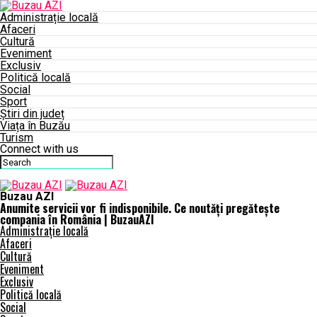
Administrație locală
Afaceri
Cultură
Eveniment
Exclusiv
Politică locală
Social
Sport
Știri din județ
Viața în Buzău
Turism
Connect with us
Buzau AZI
Anumite servicii vor fi indisponibile. Ce noutăţi pregăteşte
compania în România | BuzauAZI
Administrație locală
Afaceri
Cultură
Eveniment
Exclusiv
Politică locală
Social