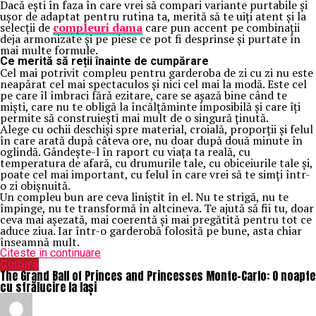
Dacă ești în faza în care vrei să compari variante purtabile și
ușor de adaptat pentru rutina ta, merită să te uiți atent și la
selecții de
compleuri dama
care pun accent pe combinații
deja armonizate și pe piese ce pot fi desprinse și purtate în
mai multe formule.
Ce merită să reții înainte de cumpărare
Cel mai potrivit compleu pentru garderoba de zi cu zi nu este
neapărat cel mai spectaculos și nici cel mai la modă. Este cel
pe care îl îmbraci fără ezitare, care se așază bine când te
miști, care nu te obligă la încălțăminte imposibilă și care îți
permite să construiești mai mult de o singură ținută.
Alege cu ochii deschiși spre material, croială, proporții și felul
în care arată după câteva ore, nu doar după două minute în
oglindă. Gândește-l în raport cu viața ta reală, cu
temperatura de afară, cu drumurile tale, cu obiceiurile tale și,
poate cel mai important, cu felul în care vrei să te simți într-
o zi obișnuită.
Un compleu bun are ceva liniștit în el. Nu te strigă, nu te
împinge, nu te transformă în altcineva. Te ajută să fii tu, doar
ceva mai așezată, mai coerentă și mai pregătită pentru tot ce
aduce ziua. Iar într-o garderobă folosită pe bune, asta chiar
înseamnă mult.
Citeste in continuare
Cultură
The Grand Ball of Princes and Princesses Monte-Carlo: O noapte
cu strălucire la Iași