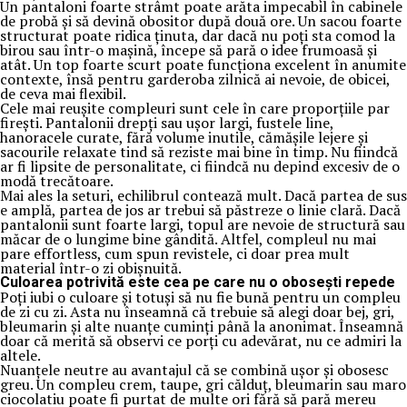
Un pantaloni foarte strâmt poate arăta impecabil în cabinele
de probă și să devină obositor după două ore. Un sacou foarte
structurat poate ridica ținuta, dar dacă nu poți sta comod la
birou sau într-o mașină, începe să pară o idee frumoasă și
atât. Un top foarte scurt poate funcționa excelent în anumite
contexte, însă pentru garderoba zilnică ai nevoie, de obicei,
de ceva mai flexibil.
Cele mai reușite compleuri sunt cele în care proporțiile par
firești. Pantalonii drepți sau ușor largi, fustele line,
hanoracele curate, fără volume inutile, cămășile lejere și
sacourile relaxate tind să reziste mai bine în timp. Nu fiindcă
ar fi lipsite de personalitate, ci fiindcă nu depind excesiv de o
modă trecătoare.
Mai ales la seturi, echilibrul contează mult. Dacă partea de sus
e amplă, partea de jos ar trebui să păstreze o linie clară. Dacă
pantalonii sunt foarte largi, topul are nevoie de structură sau
măcar de o lungime bine gândită. Altfel, compleul nu mai
pare effortless, cum spun revistele, ci doar prea mult
material într-o zi obișnuită.
Culoarea potrivită este cea pe care nu o obosești repede
Poți iubi o culoare și totuși să nu fie bună pentru un compleu
de zi cu zi. Asta nu înseamnă că trebuie să alegi doar bej, gri,
bleumarin și alte nuanțe cuminți până la anonimat. Înseamnă
doar că merită să observi ce porți cu adevărat, nu ce admiri la
altele.
Nuanțele neutre au avantajul că se combină ușor și obosesc
greu. Un compleu crem, taupe, gri călduț, bleumarin sau maro
ciocolatiu poate fi purtat de multe ori fără să pară mereu