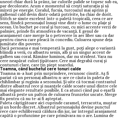
uneori chiar dură la prânz, iar culorile palide se topesc sub ea,
par decolorate. Acum e momentul să crești saturația și să
mizezi pe energie. Coralul, fucsia, turcoazul mai aprins și
galbenul cald devin dintr-odată potrivite, ba chiar de dorit.
Stitch se simte excelent într-o paletă tropicală, ceea ce are
sens, fiindcă personajul însuși vine dintr-o lume cu plaje și
ocean. Un buchet pe coral și turcoaz, cu mici accente verzi de
palmier, prinde fix atmosfera de vacanță. E genul de
aranjament care merge la o petrecere în aer liber sau ca dar
pentru cineva care pleacă în concediu. Culoarea spune deja
jumătate din poveste.
Dacă persoana e mai temperată la gust, poți alege o variantă
blândă a verii, cu albastru senin, alb și un singur accent de
galben sau coral. Rămâne luminos, dar nu strident. Vara nu
cere neapărat culori țipătoare. Cere mai degrabă curaj și
contururi clare, care țin piept soarelui.
Toamna, când buchetul cere tonuri calde
Toamna m-a luat prin surprindere, recunosc cinstit. Aș fi
pariat că un personaj albastru n-are ce căuta în paleta de
chihlimbar și ruginiu a sezonului. Și uite că tocmai contrastul
dintre albastrul rece și nuanțele calde scoate unul dintre cele
mai elegante rezultate posibile. E ca atunci când pui o eșarfă
albastră peste un palton de culoarea frunzelor uscate. Merge
fix pentru că nu te-ai fi așteptat.
Paleta câștigătoare aici cuprinde caramel, terracotta, muștar
și un bordo discret. Albastrul personajului devine punctul
rece care echilibrează căldura din jur, iar întregul aranjament
capătă o profunzime pe care primăvara nu o are. Lumina de