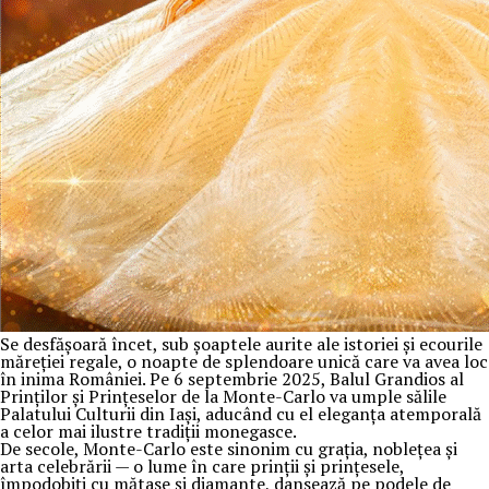
Se desfășoară încet, sub șoaptele aurite ale istoriei și ecourile
măreției regale, o noapte de splendoare unică care va avea loc
în inima României. Pe 6 septembrie 2025, Balul Grandios al
Prinților și Prințeselor de la Monte-Carlo va umple sălile
Palatului Culturii din Iași, aducând cu el eleganța atemporală
a celor mai ilustre tradiții monegasce.
De secole, Monte-Carlo este sinonim cu grația, noblețea și
arta celebrării — o lume în care prinții și prințesele,
împodobiți cu mătase și diamante, dansează pe podele de