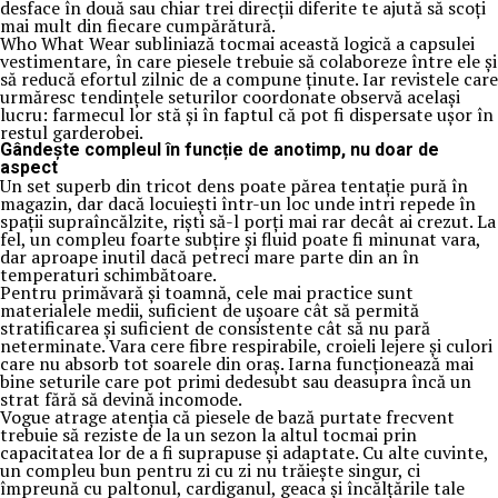
desface în două sau chiar trei direcții diferite te ajută să scoți
mai mult din fiecare cumpărătură.
Who What Wear subliniază tocmai această logică a capsulei
vestimentare, în care piesele trebuie să colaboreze între ele și
să reducă efortul zilnic de a compune ținute. Iar revistele care
urmăresc tendințele seturilor coordonate observă același
lucru: farmecul lor stă și în faptul că pot fi dispersate ușor în
restul garderobei.
Gândește compleul în funcție de anotimp, nu doar de
aspect
Un set superb din tricot dens poate părea tentație pură în
magazin, dar dacă locuiești într-un loc unde intri repede în
spații supraîncălzite, riști să-l porți mai rar decât ai crezut. La
fel, un compleu foarte subțire și fluid poate fi minunat vara,
dar aproape inutil dacă petreci mare parte din an în
temperaturi schimbătoare.
Pentru primăvară și toamnă, cele mai practice sunt
materialele medii, suficient de ușoare cât să permită
stratificarea și suficient de consistente cât să nu pară
neterminate. Vara cere fibre respirabile, croieli lejere și culori
care nu absorb tot soarele din oraș. Iarna funcționează mai
bine seturile care pot primi dedesubt sau deasupra încă un
strat fără să devină incomode.
Vogue atrage atenția că piesele de bază purtate frecvent
trebuie să reziste de la un sezon la altul tocmai prin
capacitatea lor de a fi suprapuse și adaptate. Cu alte cuvinte,
un compleu bun pentru zi cu zi nu trăiește singur, ci
împreună cu paltonul, cardiganul, geaca și încălțările tale