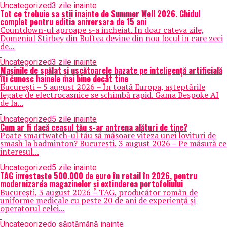
Uncategorized
3 zile inainte
Tot ce trebuie sa stii inainte de Summer Well 2026. Ghidul
complet pentru editia aniversara de 15 ani
Countdown-ul aproape s-a incheiat. In doar cateva zile,
Domeniul Stirbey din Buftea devine din nou locul in care zeci
de...
Uncategorized
3 zile inainte
Mașinile de spălat și uscătoarele bazate pe inteligență artificială
îți cunosc hainele mai bine decât tine
București – 5 august 2026 – În toată Europa, așteptările
legate de electrocasnice se schimbă rapid. Gama Bespoke AI
de la...
Uncategorized
5 zile inainte
Cum ar fi dacă ceasul tău s-ar antrena alături de tine?
Poate smartwatch-ul tău să măsoare viteza unei lovituri de
smash la badminton? București, 3 august 2026 – Pe măsură ce
interesul...
Uncategorized
5 zile inainte
TAG investește 500.000 de euro în retail în 2026, pentru
modernizarea magazinelor și extinderea portofoliului
București, 3 august 2026 – TAG, producător român de
uniforme medicale cu peste 20 de ani de experiență și
operatorul celei...
Uncategorized
o săptămână inainte