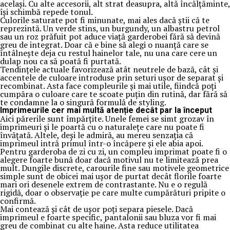
același. Cu alte accesorii, alt strat deasupra, altă încălțăminte,
își schimbă repede tonul.
Culorile saturate pot fi minunate, mai ales dacă știi că te
reprezintă. Un verde stins, un burgundy, un albastru petrol
sau un roz prăfuit pot aduce viață garderobei fără să devină
greu de integrat. Doar că e bine să alegi o nuanță care se
întâlnește deja cu restul hainelor tale, nu una care cere un
dulap nou ca să poată fi purtată.
Tendințele actuale favorizează atât neutrele de bază, cât și
accentele de culoare introduse prin seturi ușor de separat și
recombinat. Asta face compleurile și mai utile, fiindcă poți
cumpăra o culoare care te scoate puțin din rutină, dar fără să
te condamne la o singură formulă de styling.
Imprimeurile cer mai multă atenție decât par la început
Aici părerile sunt împărțite. Unele femei se simt grozav în
imprimeuri și le poartă cu o naturalețe care nu poate fi
învățată. Altele, deși le admiră, au mereu senzația că
imprimeul intră primul într-o încăpere și ele abia apoi.
Pentru garderoba de zi cu zi, un compleu imprimat poate fi o
alegere foarte bună doar dacă motivul nu te limitează prea
mult. Dungile discrete, carourile fine sau motivele geometrice
simple sunt de obicei mai ușor de purtat decât florile foarte
mari ori desenele extrem de contrastante. Nu e o regulă
rigidă, doar o observație pe care multe cumpărături pripite o
confirmă.
Mai contează și cât de ușor poți separa piesele. Dacă
imprimeul e foarte specific, pantalonii sau bluza vor fi mai
greu de combinat cu alte haine. Asta reduce utilitatea