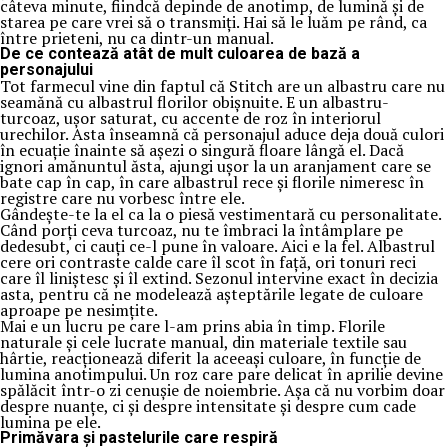
câteva minute, fiindcă depinde de anotimp, de lumină și de
starea pe care vrei să o transmiți. Hai să le luăm pe rând, ca
între prieteni, nu ca dintr-un manual.
De ce contează atât de mult culoarea de bază a
personajului
Tot farmecul vine din faptul că Stitch are un albastru care nu
seamănă cu albastrul florilor obișnuite. E un albastru-
turcoaz, ușor saturat, cu accente de roz în interiorul
urechilor. Asta înseamnă că personajul aduce deja două culori
în ecuație înainte să așezi o singură floare lângă el. Dacă
ignori amănuntul ăsta, ajungi ușor la un aranjament care se
bate cap în cap, în care albastrul rece și florile nimeresc în
registre care nu vorbesc între ele.
Gândește-te la el ca la o piesă vestimentară cu personalitate.
Când porți ceva turcoaz, nu te îmbraci la întâmplare pe
dedesubt, ci cauți ce-l pune în valoare. Aici e la fel. Albastrul
cere ori contraste calde care îl scot în față, ori tonuri reci
care îl liniștesc și îl extind. Sezonul intervine exact în decizia
asta, pentru că ne modelează așteptările legate de culoare
aproape pe nesimțite.
Mai e un lucru pe care l-am prins abia în timp. Florile
naturale și cele lucrate manual, din materiale textile sau
hârtie, reacționează diferit la aceeași culoare, în funcție de
lumina anotimpului. Un roz care pare delicat în aprilie devine
spălăcit într-o zi cenușie de noiembrie. Așa că nu vorbim doar
despre nuanțe, ci și despre intensitate și despre cum cade
lumina pe ele.
Primăvara și pastelurile care respiră