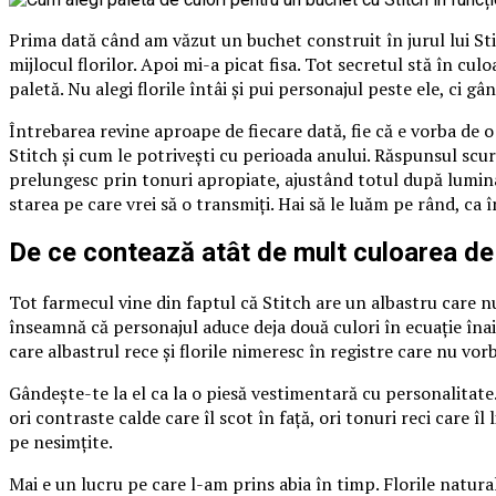
Prima dată când am văzut un buchet construit în jurul lui St
mijlocul florilor. Apoi mi-a picat fisa. Tot secretul stă în cu
paletă. Nu alegi florile întâi și pui personajul peste ele, ci gâ
Întrebarea revine aproape de fiecare dată, fie că e vorba de 
Stitch și cum le potrivești cu perioada anului. Răspunsul scurt
prelungesc prin tonuri apropiate, ajustând totul după lumina
starea pe care vrei să o transmiți. Hai să le luăm pe rând, ca 
De ce contează atât de mult culoarea de
Tot farmecul vine din faptul că Stitch are un albastru care nu
înseamnă că personajul aduce deja două culori în ecuație înai
care albastrul rece și florile nimeresc în registre care nu vorb
Gândește-te la el ca la o piesă vestimentară cu personalitate.
ori contraste calde care îl scot în față, ori tonuri reci care 
pe nesimțite.
Mai e un lucru pe care l-am prins abia în timp. Florile natural