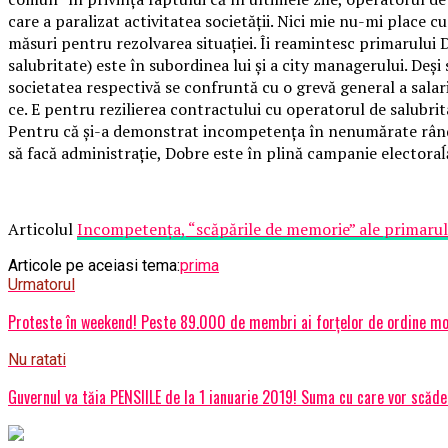
care a paralizat activitatea societății. Nici mie nu-mi place 
măsuri pentru rezolvarea situației. Îi reamintesc primarului
salubritate) este în subordinea lui și a city managerului. De
societatea respectivă se confruntă cu o grevă general a salari
ce. E pentru rezilierea contractului cu operatorul de salubrit
Pentru că și-a demonstrat incompetența în nenumărate rândur
să facă administrație, Dobre este în plină campanie electoraĺă.
Articolul
Incompetența, “scăpările de memorie” ale primarulu
Articole pe aceiasi tema:
prima
Urmatorul
Proteste în weekend! Peste 89.000 de membri ai forţelor de ordine mobi
Nu ratati
Guvernul va tăia PENSIILE de la 1 ianuarie 2019! Suma cu care vor scăde