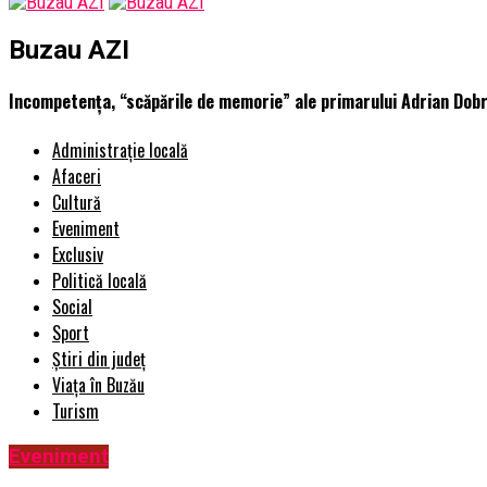
Buzau AZI
Incompetența, “scăpările de memorie” ale primarului Adrian Dobre
Administrație locală
Afaceri
Cultură
Eveniment
Exclusiv
Politică locală
Social
Sport
Știri din județ
Viața în Buzău
Turism
Eveniment