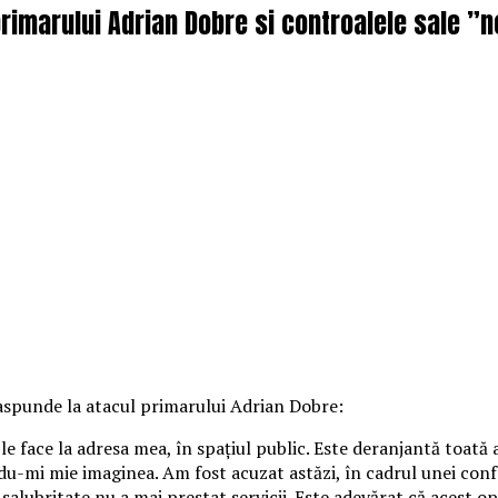
imarului Adrian Dobre si controalele sale ”n
aspunde la atacul primarului Adrian Dobre:
le face la adresa mea, în spațiul public. Este deranjantă toată
ndu-mi mie imaginea. Am fost acuzat astăzi, în cadrul unei conf
 salubritate nu a mai prestat servicii. Este adevărat că acest 