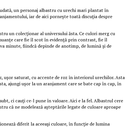
udată, un personaj albastru cu urechi mari plantat în
aranjamentului, iar de aici pornește toată discuția despre
tru un colecționar al universului ăsta. Ce culori merg cu
anțe care fie îl scot în evidență prin contrast, fie îl
va minute, fiindcă depinde de anotimp, de lumină și de
, ușor saturat, cu accente de roz în interiorul urechilor. Asta
sta, ajungi ușor la un aranjament care se bate cap în cap, în
t, ci cauți ce-l pune în valoare. Aici e la fel. Albastrul cere
, pentru că ne modelează așteptările legate de culoare aproape
ionează diferit la aceeași culoare, în funcție de lumina