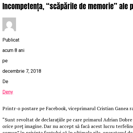
Incompetența, “scăpările de memorie” ale pr
Publicat
acum 8 ani
pe
decembrie 7, 2018
De
Deny
Printr-o postare pe Facebook, viceprimarul Cristian Ganea r
“Sunt revoltat de declarațiile pe care primarul Adrian Dobre 
orice preț imagine. Dar nu accept să facă acest lucru terfeli
comun” în privința faptului că în ultimele zile, operatorul de