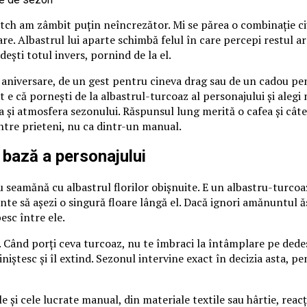
itch am zâmbit puțin neîncrezător. Mi se părea o combinație ci
loare. Albastrul lui aparte schimbă felul în care percepi restul 
ndești totul invers, pornind de la el.
o aniversare, de un gest pentru cineva drag sau de un cadou pen
 e că pornești de la albastrul-turcoaz al personajului și alegi nu
 și atmosfera sezonului. Răspunsul lung merită o cafea și câte
între prieteni, nu ca dintr-un manual.
 bază a personajului
 seamănă cu albastrul florilor obișnuite. E un albastru-turcoaz
nte să așezi o singură floare lângă el. Dacă ignori amănuntul ă
esc între ele.
 Când porți ceva turcoaz, nu te îmbraci la întâmplare pe dedesub
îl liniștesc și îl extind. Sezonul intervine exact în decizia asta
e și cele lucrate manual, din materiale textile sau hârtie, reacț