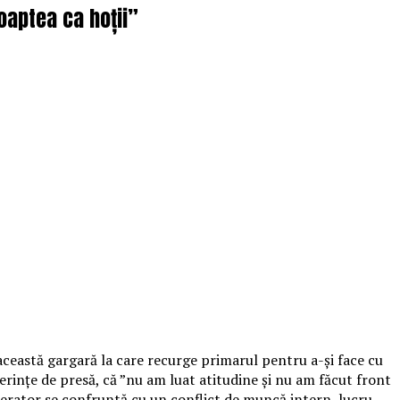
oaptea ca hoții”
 această gargară la care recurge primarul pentru a-și face cu
erințe de presă, că ”nu am luat atitudine și nu am făcut front
operator se confruntă cu un conflict de muncă intern, lucru