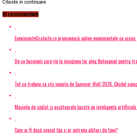
Citeste in continuare
Iti recomandam
EvenimenteGratuite.ro promovează online evenimentele cu acces
De ce buzoienii care țin la imaginea lor aleg Botoșaniul pentru 
Tot ce trebuie sa stii inainte de Summer Well 2026. Ghidul compl
Mașinile de spălat și uscătoarele bazate pe inteligență artificială
Cum ar fi dacă ceasul tău s-ar antrena alături de tine?