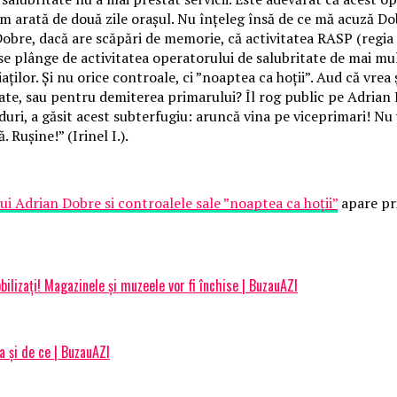
cum arată de două zile orașul. Nu înțeleg însă de ce mă acuză Do
 Dobre,
dacă are scăpări de memorie, că activitatea RASP (regia
și se plânge de activitatea operatorului de salubritate de mai m
aților. Și nu orice controale, ci ”noaptea ca hoții”. Aud că vre
ate, sau pentru demiterea primarului? Îl rog public pe Adrian D
i, a găsit acest subterfugiu: aruncă vina pe viceprimari! Nu 
 Ruşine!” (Irinel I.).
i Adrian Dobre si controalele sale ”noaptea ca hoții”
apare pr
lizați! Magazinele și muzeele vor fi închise | BuzauAZI
a și de ce | BuzauAZI