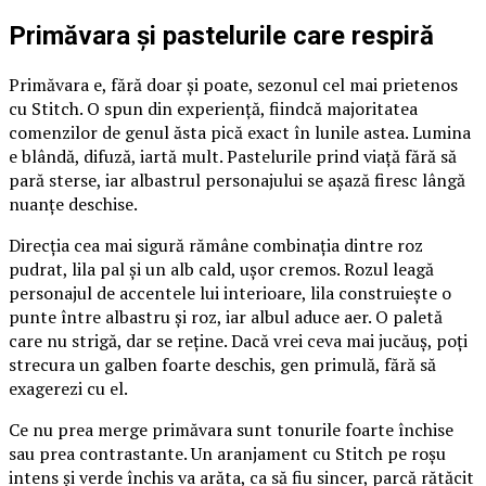
Primăvara și pastelurile care respiră
Primăvara e, fără doar și poate, sezonul cel mai prietenos
cu Stitch. O spun din experiență, fiindcă majoritatea
comenzilor de genul ăsta pică exact în lunile astea. Lumina
e blândă, difuză, iartă mult. Pastelurile prind viață fără să
pară sterse, iar albastrul personajului se așază firesc lângă
nuanțe deschise.
Direcția cea mai sigură rămâne combinația dintre roz
pudrat, lila pal și un alb cald, ușor cremos. Rozul leagă
personajul de accentele lui interioare, lila construiește o
punte între albastru și roz, iar albul aduce aer. O paletă
care nu strigă, dar se reține. Dacă vrei ceva mai jucăuș, poți
strecura un galben foarte deschis, gen primulă, fără să
exagerezi cu el.
Ce nu prea merge primăvara sunt tonurile foarte închise
sau prea contrastante. Un aranjament cu Stitch pe roșu
intens și verde închis va arăta, ca să fiu sincer, parcă rătăcit