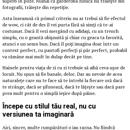
superb în poze. Numai că garderoba zilnică nu trăiește din
fotografii, trăiește din repetiție.
Asta înseamnă că primul criteriu nu ar trebui să fie efectul
de wow, ci cât de des îl vei purta fără să simți că te-ai
costumat. Dacă îl vezi mergând cu adidași, cu un trench
simplu, cu o geantă obișnuită și chiar cu geaca ta favorită,
atunci e un semn bun. Dacă îl poți imagina doar într-un
context perfect, cu pantofi perfecți și păr perfect, probabil
va rămâne mai mult în dulap decât pe tine.
Hainele pentru viața de zi cu zi trebuie să aibă ceva ușor de
locuit. Nu spun să fie banale, deloc. Dar au nevoie de acea
naturalețe care nu te face să te întrebi la fiecare oră dacă
te strânge, dacă se șifonează, dacă te lățește sau dacă pare
prea mult pentru o simplă ieșire după pâine.
Începe cu stilul tău real, nu cu
versiunea ta imaginară
Aici, sincer, multe cumpărături o iau razna. Nu fiindcă