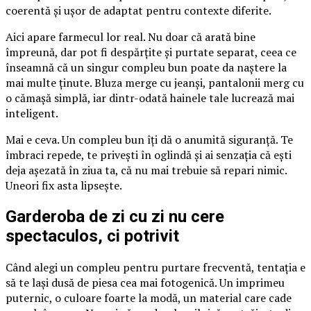
coerentă și ușor de adaptat pentru contexte diferite.
Aici apare farmecul lor real. Nu doar că arată bine
împreună, dar pot fi despărțite și purtate separat, ceea ce
înseamnă că un singur compleu bun poate da naștere la
mai multe ținute. Bluza merge cu jeanși, pantalonii merg cu
o cămașă simplă, iar dintr-odată hainele tale lucrează mai
inteligent.
Mai e ceva. Un compleu bun îți dă o anumită siguranță. Te
îmbraci repede, te privești în oglindă și ai senzația că ești
deja așezată în ziua ta, că nu mai trebuie să repari nimic.
Uneori fix asta lipsește.
Garderoba de zi cu zi nu cere
spectaculos, ci potrivit
Când alegi un compleu pentru purtare frecventă, tentația e
să te lași dusă de piesa cea mai fotogenică. Un imprimeu
puternic, o culoare foarte la modă, un material care cade