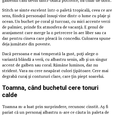
galbenul cald devin dintr-odată potrivite, ba chiar de dorit.
Stitch se simte excelent într-o paletă tropicală, ceea ce are
sens, fiindcă personajul însuși vine dintr-o lume cu plaje și
ocean. Un buchet pe coral și turcoaz, cu mici accente verzi
de palmier, prinde fix atmosfera de vacanță. E genul de
aranjament care merge la o petrecere în aer liber sau ca
dar pentru cineva care pleacă în concediu. Culoarea spune
deja jumătate din poveste.
Dacă persoana e mai temperată la gust, poți alege o
variantă blândă a verii, cu albastru senin, alb și un singur
accent de galben sau coral. Rămâne luminos, dar nu
strident. Vara nu cere neapărat culori țipătoare. Cere mai
degrabă curaj și contururi clare, care țin piept soarelui.
Toamna, când buchetul cere tonuri
calde
Toamna m-a luat prin surprindere, recunosc cinstit. Aș fi
pariat că un personaj albastru n-are ce căuta în paleta de