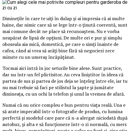
Diminețile în care te uiți în dulap și ai impresia că ai multe
haine, dar nimic care să se lege într-o ținută coerentă, sunt
mai comune decât ne place să recunoaștem. Nu e vorba
neapărat de lipsă de opțiuni. De multe ori e pur și simplu
oboseala aia mică, domestică, pe care o simți înainte de
cafea, când ai vrea să arăți bine fără să negociezi zece
minute cu un umeraș încăpățânat.
Tocmai aici intră în joc seturile bine alese. Sunt practice,
dar nu într-un fel plictisitor. Au ceva liniștitor în ideea că
partea de sus și partea de jos deja se înțeleg între ele, iar tu
nu mai trebuie să faci pe stilistul la șapte și jumătate
dimineața, cu un ochi la telefon și unul la vremea de afară.
Numai că nu orice compleu e bun pentru viața reală. Una e
să arate impecabil într-o fotografie de produs, cu lumina
perfectă și modelul care pare că n-a alergat niciodată după
autobuz, și alta e să funcționeze într-o zi normală, cu mers
mult, birou, cumpărături, poate o cafea pe fugă și, cine știe,