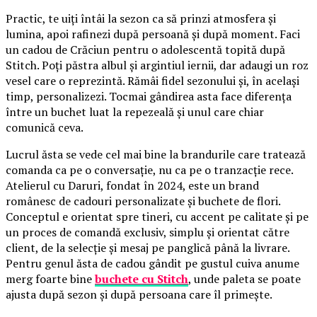
Practic, te uiți întâi la sezon ca să prinzi atmosfera și
lumina, apoi rafinezi după persoană și după moment. Faci
un cadou de Crăciun pentru o adolescentă topită după
Stitch. Poți păstra albul și argintiul iernii, dar adaugi un roz
vesel care o reprezintă. Rămâi fidel sezonului și, în același
timp, personalizezi. Tocmai gândirea asta face diferența
între un buchet luat la repezeală și unul care chiar
comunică ceva.
Lucrul ăsta se vede cel mai bine la brandurile care tratează
comanda ca pe o conversație, nu ca pe o tranzacție rece.
Atelierul cu Daruri, fondat în 2024, este un brand
românesc de cadouri personalizate și buchete de flori.
Conceptul e orientat spre tineri, cu accent pe calitate și pe
un proces de comandă exclusiv, simplu și orientat către
client, de la selecție și mesaj pe panglică până la livrare.
Pentru genul ăsta de cadou gândit pe gustul cuiva anume
merg foarte bine
buchete cu Stitch
, unde paleta se poate
ajusta după sezon și după persoana care îl primește.