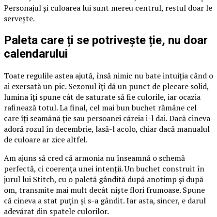
Personajul și culoarea lui sunt mereu centrul, restul doar le
servește.
Paleta care ți se potrivește ție, nu doar
calendarului
Toate regulile astea ajută, însă nimic nu bate intuiția când o
ai exersată un pic. Sezonul îți dă un punct de plecare solid,
lumina îți spune cât de saturate să fie culorile, iar ocazia
rafinează totul. La final, cel mai bun buchet rămâne cel
care îți seamănă ție sau persoanei căreia i-l dai. Dacă cineva
adoră rozul în decembrie, lasă-l acolo, chiar dacă manualul
de culoare ar zice altfel.
Am ajuns să cred că armonia nu înseamnă o schemă
perfectă, ci coerența unei intenții. Un buchet construit în
jurul lui Stitch, cu o paletă gândită după anotimp și după
om, transmite mai mult decât niște flori frumoase. Spune
că cineva a stat puțin și s-a gândit. Iar asta, sincer, e darul
adevărat din spatele culorilor.