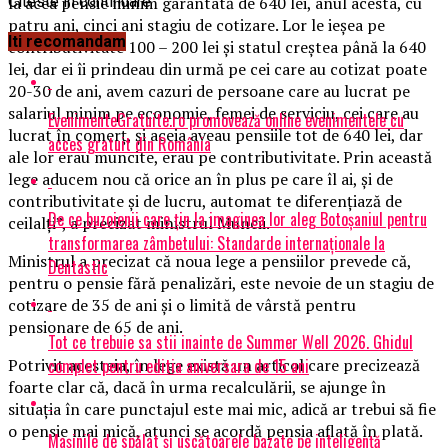
la acea pensie minim garantată de 640 lei, anul acesta, cu
Citeste in continuare
patru ani, cinci ani stagiu de cotizare. Lor le ieşea pe
Iti recomandam
contributivitate 100 – 200 lei şi statul creştea până la 640
lei, dar ei îi prindeau din urmă pe cei care au cotizat poate
20-30 de ani, avem cazuri de persoane care au lucrat pe
salariul minim pe economie, femei de serviciu, cei care au
EvenimenteGratuite.ro promovează online evenimentele cu
lucrat în comerţ, şi aceia aveau pensiile tot de 640 lei, dar
acces gratuit din România
ale lor erau muncite, erau pe contributivitate. Prin această
lege aducem nou că orice an în plus pe care îl ai, şi de
contributivitate şi de lucru, automat te diferenţiază de
De ce buzoienii care țin la imaginea lor aleg Botoșaniul pentru
ceilalţi”, a precizat ministrul Muncii.
transformarea zâmbetului: Standarde internaționale la
Ministrul a precizat că noua lege a pensiilor prevede că,
Dentastic
pentru o pensie fără penalizări, este nevoie de un stagiu de
cotizare de 35 de ani şi o limită de vârstă pentru
pensionare de 65 de ani.
Tot ce trebuie sa stii inainte de Summer Well 2026. Ghidul
complet pentru editia aniversara de 15 ani
Potrivit acesteia, în lege există un articol care precizează
foarte clar că, dacă în urma recalculării, se ajunge în
situaţia în care punctajul este mai mic, adică ar trebui să fie
o pensie mai mică, atunci se acordă pensia aflată în plată.
Mașinile de spălat și uscătoarele bazate pe inteligență