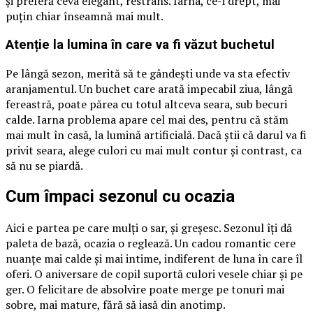
și preferă ceva elegant, restrâns. Iarna, ce-i drept, mai
puțin chiar înseamnă mai mult.
Atenție la lumina în care va fi văzut buchetul
Pe lângă sezon, merită să te gândești unde va sta efectiv
aranjamentul. Un buchet care arată impecabil ziua, lângă
fereastră, poate părea cu totul altceva seara, sub becuri
calde. Iarna problema apare cel mai des, pentru că stăm
mai mult în casă, la lumină artificială. Dacă știi că darul va fi
privit seara, alege culori cu mai mult contur și contrast, ca
să nu se piardă.
Cum împaci sezonul cu ocazia
Aici e partea pe care mulți o sar, și greșesc. Sezonul îți dă
paleta de bază, ocazia o reglează. Un cadou romantic cere
nuanțe mai calde și mai intime, indiferent de luna în care îl
oferi. O aniversare de copil suportă culori vesele chiar și pe
ger. O felicitare de absolvire poate merge pe tonuri mai
sobre, mai mature, fără să iasă din anotimp.