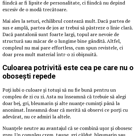
fiindcă ar fi lipsite de personalitate, ci fiindcă nu depind
excesiv de o modă trecătoare.
Mai ales la seturi, echilibrul contează mult. Dacă partea de
sus e amplă, partea de jos ar trebui să păstreze o linie clară.
Dacă pantalonii sunt foarte largi, topul are nevoie de
structură sau măcar de o lungime bine gândită. Altfel,
compleul nu mai pare effortless, cum spun revistele, ci
doar prea mult material într-o zi obișnuită.
Culoarea potrivită este cea pe care nu o
obosești repede
Poți iubi o culoare și totuși să nu fie bună pentru un
compleu de zi cu zi. Asta nu înseamnă că trebuie să alegi
doar bej, gri, bleumarin și alte nuanțe cuminți până la
anonimat. Înseamnă doar că merită să observi ce porți cu
adevărat, nu ce admiri la altele.
Nuanțele neutre au avantajul că se combină ușor și obosesc
greu. Un compleu crem, taupe, gri călduț, bleumarin sau