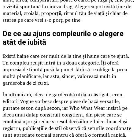
o vizită spontană la cineva drag. Alegerea potrivită ține de
material, croială, proporții, ritmul tău de viață și chiar de
starea pe care vrei s-o porți pe tine.
De ce au ajuns compleurile o alegere
atât de iubită
Există haine care cer mult de la tine și haine care te ajută.
Un compleu reușit intră în a doua categorie. Îți oferă
impresia de ținută pusă la punct fără să te oblige la prea
multă planificare, iar asta, sincer, valorează mult în
garderoba de zi cu zi.
În ultimii ani, ideea de garderobă utilă a câștigat teren.
Editorii Vogue vorbesc despre piese de bază versatile,
purtate sezon după sezon, iar Who What Wear insistă pe
ideea unui dulap construit conștient, din piese care se
combină ușor și reduc stresul deciziilor zilnice. În același
registru, publicațiile de stil observă că seturile coordonate
sunt apreciate tocmai pentru că oferă o formulă rapidă,