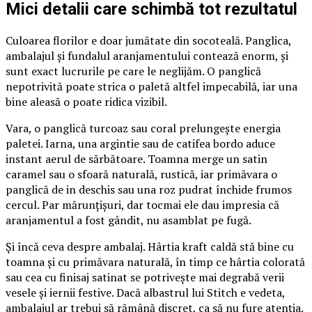
Mici detalii care schimbă tot rezultatul
Culoarea florilor e doar jumătate din socoteală. Panglica,
ambalajul și fundalul aranjamentului contează enorm, și
sunt exact lucrurile pe care le neglijăm. O panglică
nepotrivită poate strica o paletă altfel impecabilă, iar una
bine aleasă o poate ridica vizibil.
Vara, o panglică turcoaz sau coral prelungește energia
paletei. Iarna, una argintie sau de catifea bordo aduce
instant aerul de sărbătoare. Toamna merge un satin
caramel sau o sfoară naturală, rustică, iar primăvara o
panglică de in deschis sau una roz pudrat închide frumos
cercul. Par mărunțișuri, dar tocmai ele dau impresia că
aranjamentul a fost gândit, nu asamblat pe fugă.
Și încă ceva despre ambalaj. Hârtia kraft caldă stă bine cu
toamna și cu primăvara naturală, în timp ce hârtia colorată
sau cea cu finisaj satinat se potrivește mai degrabă verii
vesele și iernii festive. Dacă albastrul lui Stitch e vedeta,
ambalajul ar trebui să rămână discret, ca să nu fure atenția.