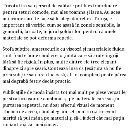
Tricotul fin sau jerseul de calitate pot fi extraordinare
pentru seturi comode, mai ales toamna și iarna. Au acea
moliciune care te face să le alegi din reflex. Totuși, e
important să verifici cum se așază în zonele sensibile, la
genunchi, la coate, în jurul șoldurilor, pentru că unele
materiale se pot deforma repede.
Stofa subțire, amestecurile cu viscoză și materialele fluide
sunt foarte bune când vrei o ținută care să arate îngrijit
fără să fie rigidă. În plus, multe dintre ele trec elegant
dinspre zi spre seară. Contează însă ca țesătura să nu fie
prea subțire sau prea lucioasă, altfel compleul poate părea
mai degrabă festiv decât practic.
Publicațiile de modă insistă tot mai mult pe piese versatile,
pe straturi ușor de combinat și pe materiale care susțin
purtarea repetată, nu doar efectul vizual de moment.
Tocmai de aceea, când alegi un set pentru uz frecvent,
merită să pui mâna pe material și să-l judeci cât mai puțin
romantic și cât mai sincer.