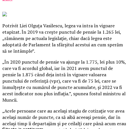
Potrivit Liei Olguţa Vasilescu, legea va intra în vigoare
etapizat. În 2019 va creşte punctul de pensie la 1.265 lei,
„rămânem pe actuala legislaţie, chiar dacă legea este
adoptată de Parlament la sfârşitul acestui an cum sperăm
să se întâmple”.
„În 2020 punctul de pensie va ajunge la 1.775, lei plus 10%,
care va fi acordul global, iar în 2021 avem punctul de
pensie la 1.875 când deja intră în vigoare valoarea
punctului de referinţă (vpr), care va fi de 75 lei, care se
înmulţeşte cu numărul de puncte acumulate, şi 2022 va fi
acest indicator nou plus inflaţia.”, spunea fostul ministru al
Muncii.
„Acele persoane care au acelaşi stagiu de cotizaţie vor avea
acelaşi număr de puncte, ca să aibă aceeaşi pensie, dar în
acelaşi timp îi departajăm şi pe ceilalţi care până acum erau