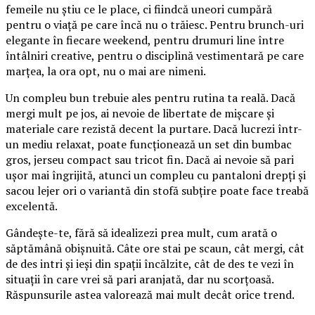
femeile nu știu ce le place, ci fiindcă uneori cumpără
pentru o viață pe care încă nu o trăiesc. Pentru brunch-uri
elegante în fiecare weekend, pentru drumuri line între
întâlniri creative, pentru o disciplină vestimentară pe care
marțea, la ora opt, nu o mai are nimeni.
Un compleu bun trebuie ales pentru rutina ta reală. Dacă
mergi mult pe jos, ai nevoie de libertate de mișcare și
materiale care rezistă decent la purtare. Dacă lucrezi într-
un mediu relaxat, poate funcționează un set din bumbac
gros, jerseu compact sau tricot fin. Dacă ai nevoie să pari
ușor mai îngrijită, atunci un compleu cu pantaloni drepți și
sacou lejer ori o variantă din stofă subțire poate face treabă
excelentă.
Gândește-te, fără să idealizezi prea mult, cum arată o
săptămână obișnuită. Câte ore stai pe scaun, cât mergi, cât
de des intri și ieși din spații încălzite, cât de des te vezi în
situații în care vrei să pari aranjată, dar nu scorțoasă.
Răspunsurile astea valorează mai mult decât orice trend.