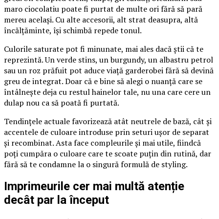
maro ciocolatiu poate fi purtat de multe ori fără să pară
mereu același. Cu alte accesorii, alt strat deasupra, altă
încălțăminte, își schimbă repede tonul.
Culorile saturate pot fi minunate, mai ales dacă știi că te
reprezintă. Un verde stins, un burgundy, un albastru petrol
sau un roz prăfuit pot aduce viață garderobei fără să devină
greu de integrat. Doar că e bine să alegi o nuanță care se
întâlnește deja cu restul hainelor tale, nu una care cere un
dulap nou ca să poată fi purtată.
Tendințele actuale favorizează atât neutrele de bază, cât și
accentele de culoare introduse prin seturi ușor de separat
și recombinat. Asta face compleurile și mai utile, fiindcă
poți cumpăra o culoare care te scoate puțin din rutină, dar
fără să te condamne la o singură formulă de styling.
Imprimeurile cer mai multă atenție
decât par la început