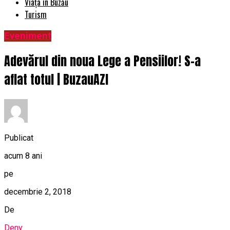
Viața în Buzău
Turism
Eveniment
Adevărul din noua Lege a Pensiilor! S-a
aflat totul | BuzauAZI
Publicat
acum 8 ani
pe
decembrie 2, 2018
De
Deny