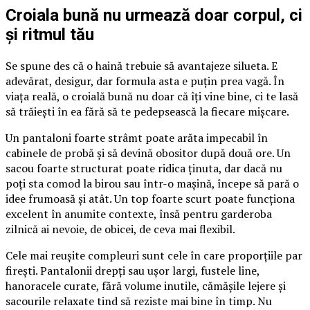
Croiala bună nu urmează doar corpul, ci
și ritmul tău
Se spune des că o haină trebuie să avantajeze silueta. E
adevărat, desigur, dar formula asta e puțin prea vagă. În
viața reală, o croială bună nu doar că îți vine bine, ci te lasă
să trăiești în ea fără să te pedepsească la fiecare mișcare.
Un pantaloni foarte strâmt poate arăta impecabil în
cabinele de probă și să devină obositor după două ore. Un
sacou foarte structurat poate ridica ținuta, dar dacă nu
poți sta comod la birou sau într-o mașină, începe să pară o
idee frumoasă și atât. Un top foarte scurt poate funcționa
excelent în anumite contexte, însă pentru garderoba
zilnică ai nevoie, de obicei, de ceva mai flexibil.
Cele mai reușite compleuri sunt cele în care proporțiile par
firești. Pantalonii drepți sau ușor largi, fustele line,
hanoracele curate, fără volume inutile, cămășile lejere și
sacourile relaxate tind să reziste mai bine în timp. Nu