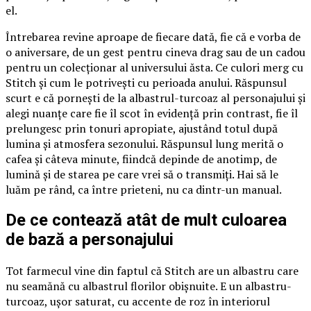
el.
Întrebarea revine aproape de fiecare dată, fie că e vorba de
o aniversare, de un gest pentru cineva drag sau de un cadou
pentru un colecționar al universului ăsta. Ce culori merg cu
Stitch și cum le potrivești cu perioada anului. Răspunsul
scurt e că pornești de la albastrul-turcoaz al personajului și
alegi nuanțe care fie îl scot în evidență prin contrast, fie îl
prelungesc prin tonuri apropiate, ajustând totul după
lumina și atmosfera sezonului. Răspunsul lung merită o
cafea și câteva minute, fiindcă depinde de anotimp, de
lumină și de starea pe care vrei să o transmiți. Hai să le
luăm pe rând, ca între prieteni, nu ca dintr-un manual.
De ce contează atât de mult culoarea
de bază a personajului
Tot farmecul vine din faptul că Stitch are un albastru care
nu seamănă cu albastrul florilor obișnuite. E un albastru-
turcoaz, ușor saturat, cu accente de roz în interiorul