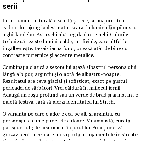
serii
Iarna lumina naturală e scurtă și rece, iar majoritatea
cadourilor ajung la destinatar seara, la lumina lămpilor sau
a ghirlandelor. Asta schimbă regula din temelii. Culorile
trebuie să reziste luminii calde, artificiale, care altfel le
îngălbenește. De-aia iarna funcționează atât de bine cu
contraste puternice și accente metalice.
Combinația clasică a sezonului așază albastrul personajului
lângă alb pur, argintiu și o notă de albastru-noapte.
Rezultatul are ceva glacial și sofisticat, exact pe gustul
perioadei de sărbători. Vrei căldură în mijlocul iernii.
Adaugă un roșu profund sau un verde de brad și ai instant o
paletă festivă, fără să pierzi identitatea lui Stitch.
O variantă pe care o ador e cea pe alb și argintiu, cu
personajul ca unic punct de culoare. Minimalistă, curată,
parcă un fulg de nea ridicat în jurul lui. Funcționează
grozav pentru cei care nu suportă aranjamentele încărcate