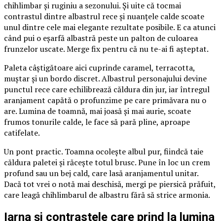
chihlimbar și ruginiu a sezonului. Și uite că tocmai
contrastul dintre albastrul rece și nuanțele calde scoate
unul dintre cele mai elegante rezultate posibile. E ca atunci
când pui o eșarfă albastră peste un palton de culoarea
frunzelor uscate. Merge fix pentru că nu te-ai fi așteptat.
Paleta câștigătoare aici cuprinde caramel, terracotta,
muștar și un bordo discret. Albastrul personajului devine
punctul rece care echilibrează căldura din jur, iar întregul
aranjament capătă o profunzime pe care primăvara nu o
are. Lumina de toamnă, mai joasă și mai aurie, scoate
frumos tonurile calde, le face să pară pline, aproape
catifelate.
Un pont practic. Toamna ocolește albul pur, fiindcă taie
căldura paletei și răcește totul brusc. Pune în loc un crem
profund sau un bej cald, care lasă aranjamentul unitar.
Dacă tot vrei o notă mai deschisă, mergi pe piersică prăfuit,
care leagă chihlimbarul de albastru fără să strice armonia.
Iarna și contrastele care prind la lumina