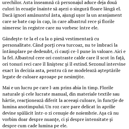
urechilor. Asta înseamnă că personajul aduce deja două
culori în ecuație înainte să așezi o singură floare lângă el.
Dacă ignori amănuntul ăsta, ajungi ușor la un aranjament
care se bate cap în cap, în care albastrul rece și florile
nimeresc în registre care nu vorbesc între ele.
Gândește-te la el ca la o piesă vestimentară cu
personalitate. Când porți ceva turcoaz, nu te îmbraci la
întâmplare pe dedesubt, ci cauți ce-l pune în valoare. Aici e
la fel. Albastrul cere ori contraste calde care îl scot în față,
ori tonuri reci care îl liniștesc și îl extind. Sezonul intervine
exact în decizia asta, pentru că ne modelează așteptările
legate de culoare aproape pe nesimțite.
Mai e un lucru pe care l-am prins abia în timp. Florile
naturale și cele lucrate manual, din materiale textile sau
hârtie, reacționează diferit la aceeași culoare, în funcție de
lumina anotimpului. Un roz care pare delicat în aprilie
devine spălăcit într-o zi cenușie de noiembrie. Așa că nu
vorbim doar despre nuanțe, ci și despre intensitate și
despre cum cade lumina pe ele.