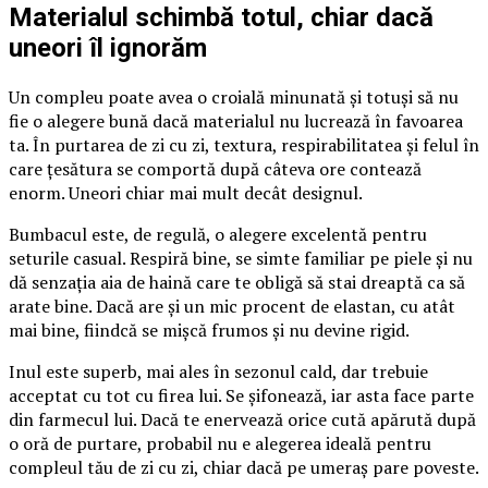
Materialul schimbă totul, chiar dacă
uneori îl ignorăm
Un compleu poate avea o croială minunată și totuși să nu
fie o alegere bună dacă materialul nu lucrează în favoarea
ta. În purtarea de zi cu zi, textura, respirabilitatea și felul în
care țesătura se comportă după câteva ore contează
enorm. Uneori chiar mai mult decât designul.
Bumbacul este, de regulă, o alegere excelentă pentru
seturile casual. Respiră bine, se simte familiar pe piele și nu
dă senzația aia de haină care te obligă să stai dreaptă ca să
arate bine. Dacă are și un mic procent de elastan, cu atât
mai bine, fiindcă se mișcă frumos și nu devine rigid.
Inul este superb, mai ales în sezonul cald, dar trebuie
acceptat cu tot cu firea lui. Se șifonează, iar asta face parte
din farmecul lui. Dacă te enervează orice cută apărută după
o oră de purtare, probabil nu e alegerea ideală pentru
compleul tău de zi cu zi, chiar dacă pe umeraș pare poveste.