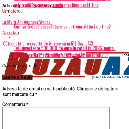
artificială îți cunosc hainele mai bine decât tine
Articole pe aceiasi tema:
prima
Urmatorul
La Mulți Ani Andreea/Andrei
Cum ar fi dacă ceasul tău s-ar antrena alături de tine?
Nu ratati
‘Câteodată ai o revoltă de îți vine să urli’ | BuzauAZI
TAG investește 500.000 de euro în retail în 2026, pentru
modernizarea magazinelor și extinderea portofoliului
Comenteaza si tu
Leave a Reply
Adresa ta de email nu va fi publicată.
Câmpurile obligatorii
sunt marcate cu
*
Comentariu
*