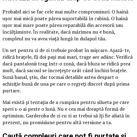
Probabil aici se fac cele mai multe compromisuri. O haină
ușor mai mică poate părea suportabilă în cabină. O haină
ușor mai mare poate părea reparabilă din accesorii sau
încălțăminte. În realitate, dacă mărimea nu e bună,
compleul nu va avea viață lungă în dulapul tău.
Un set pentru zi de zi trebuie probat în mișcare. Așază-te,
ridică brațele, fă doi pași mai mari, trage aer adânc. Verifică
dacă pantalonii trag într-o zonă, dacă bluza se ridică prea
mult, dacă sacoul se încrețește urât când închizi brațele.
Sună banal, știu, dar tocmai detaliile astea despart o
achiziție bună de una pe care o regreți discret după prima
purtare.
Mai există și tentația de a cumpăra pentru silueta pe care
speri s-o ai peste o lună. Nu e cea mai dreaptă formă de
optimism. Garderoba de zi cu zi ar trebui să îți fie aliată în
prezent, nu promisiune pentru altă versiune a ta.
Caută compleuri care pot fi purtate și