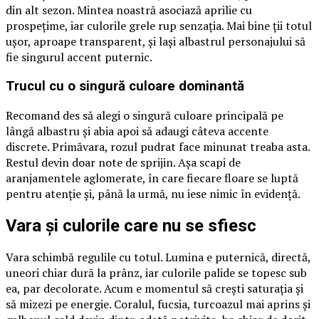
din alt sezon. Mintea noastră asociază aprilie cu
prospețime, iar culorile grele rup senzația. Mai bine ții totul
ușor, aproape transparent, și lași albastrul personajului să
fie singurul accent puternic.
Trucul cu o singură culoare dominantă
Recomand des să alegi o singură culoare principală pe
lângă albastru și abia apoi să adaugi câteva accente
discrete. Primăvara, rozul pudrat face minunat treaba asta.
Restul devin doar note de sprijin. Așa scapi de
aranjamentele aglomerate, în care fiecare floare se luptă
pentru atenție și, până la urmă, nu iese nimic în evidență.
Vara și culorile care nu se sfiesc
Vara schimbă regulile cu totul. Lumina e puternică, directă,
uneori chiar dură la prânz, iar culorile palide se topesc sub
ea, par decolorate. Acum e momentul să crești saturația și
să mizezi pe energie. Coralul, fucsia, turcoazul mai aprins și