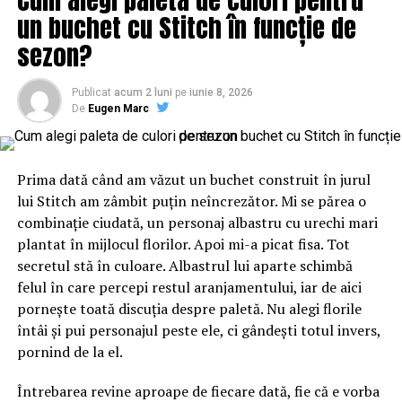
ADRIAN VAIDA
un buchet cu Stitch în funcție de
NU RATATI
sezon?
Cine se va bate cu Iohannis la prezidențiale. Anunțul
făcut de Tăriceanu | BuzauAZI
Publicat
acum 2 luni
pe
iunie 8, 2026
De
Eugen Marc
Prima dată când am văzut un buchet construit în jurul
lui Stitch am zâmbit puțin neîncrezător. Mi se părea o
combinație ciudată, un personaj albastru cu urechi mari
plantat în mijlocul florilor. Apoi mi-a picat fisa. Tot
secretul stă în culoare. Albastrul lui aparte schimbă
felul în care percepi restul aranjamentului, iar de aici
pornește toată discuția despre paletă. Nu alegi florile
întâi și pui personajul peste ele, ci gândești totul invers,
pornind de la el.
Întrebarea revine aproape de fiecare dată, fie că e vorba