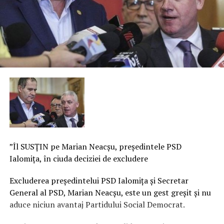
”Îl SUSȚIN pe Marian Neacşu, preşedintele PSD
Ialomiţa, în ciuda deciziei de excludere
Excluderea preşedintelui PSD Ialomiţa şi Secretar
General al PSD, Marian Neacşu, este un gest greşit şi nu
aduce niciun avantaj Partidului Social Democrat.