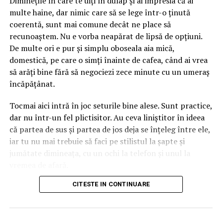
Diminețile în care te uiți în dulap și ai impresia că ai
interiorul urechilor. Asta înseamnă că personajul aduce
multe haine, dar nimic care să se lege într-o ținută
deja două culori în ecuație înainte să așezi o singură
coerentă, sunt mai comune decât ne place să
floare lângă el. Dacă ignori amănuntul ăsta, ajungi ușor
recunoaștem. Nu e vorba neapărat de lipsă de opțiuni.
la un aranjament care se bate cap în cap, în care
De multe ori e pur și simplu oboseala aia mică,
albastrul rece și florile nimeresc în registre care nu
domestică, pe care o simți înainte de cafea, când ai vrea
vorbesc între ele.
să arăți bine fără să negociezi zece minute cu un umeraș
încăpățânat.
Gândește-te la el ca la o piesă vestimentară cu
personalitate. Când porți ceva turcoaz, nu te îmbraci la
Tocmai aici intră în joc seturile bine alese. Sunt practice,
întâmplare pe dedesubt, ci cauți ce-l pune în valoare.
dar nu într-un fel plictisitor. Au ceva liniștitor în ideea
Aici e la fel. Albastrul cere ori contraste calde care îl
că partea de sus și partea de jos deja se înțeleg între ele,
scot în față, ori tonuri reci care îl liniștesc și îl extind.
iar tu nu mai trebuie să faci pe stilistul la șapte și
Sezonul intervine exact în decizia asta, pentru că ne
jumătate dimineața, cu un ochi la telefon și unul la
modelează așteptările legate de culoare aproape pe
vremea de afară.
nesimțite.
CITESTE IN CONTINUARE
Numai că nu orice compleu e bun pentru viața reală. Una
Mai e un lucru pe care l-am prins abia în timp. Florile
e să arate impecabil într-o fotografie de produs, cu
naturale și cele lucrate manual, din materiale textile sau
lumina perfectă și modelul care pare că n-a alergat
hârtie, reacționează diferit la aceeași culoare, în funcție