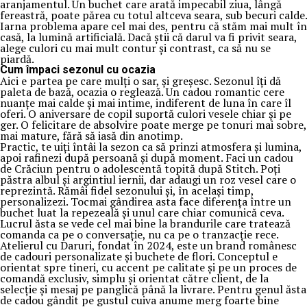
aranjamentul. Un buchet care arată impecabil ziua, lângă
fereastră, poate părea cu totul altceva seara, sub becuri calde.
Iarna problema apare cel mai des, pentru că stăm mai mult în
casă, la lumină artificială. Dacă știi că darul va fi privit seara,
alege culori cu mai mult contur și contrast, ca să nu se
piardă.
Cum împaci sezonul cu ocazia
Aici e partea pe care mulți o sar, și greșesc. Sezonul îți dă
paleta de bază, ocazia o reglează. Un cadou romantic cere
nuanțe mai calde și mai intime, indiferent de luna în care îl
oferi. O aniversare de copil suportă culori vesele chiar și pe
ger. O felicitare de absolvire poate merge pe tonuri mai sobre,
mai mature, fără să iasă din anotimp.
Practic, te uiți întâi la sezon ca să prinzi atmosfera și lumina,
apoi rafinezi după persoană și după moment. Faci un cadou
de Crăciun pentru o adolescentă topită după Stitch. Poți
păstra albul și argintiul iernii, dar adaugi un roz vesel care o
reprezintă. Rămâi fidel sezonului și, în același timp,
personalizezi. Tocmai gândirea asta face diferența între un
buchet luat la repezeală și unul care chiar comunică ceva.
Lucrul ăsta se vede cel mai bine la brandurile care tratează
comanda ca pe o conversație, nu ca pe o tranzacție rece.
Atelierul cu Daruri, fondat în 2024, este un brand românesc
de cadouri personalizate și buchete de flori. Conceptul e
orientat spre tineri, cu accent pe calitate și pe un proces de
comandă exclusiv, simplu și orientat către client, de la
selecție și mesaj pe panglică până la livrare. Pentru genul ăsta
de cadou gândit pe gustul cuiva anume merg foarte bine