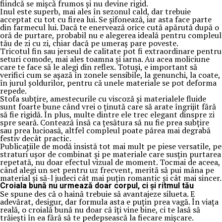
fiindcă se mișcă frumos și nu devine rigid.
Inul este superb, mai ales în sezonul cald, dar trebuie
acceptat cu tot cu firea lui. Se șifonează, iar asta face parte
din farmecul lui. Dacă te enervează orice cută apărută după o
oră de purtare, probabil nu e alegerea ideală pentru compleul
tău de zi cu zi, chiar dacă pe umeraș pare poveste.
Tricotul fin sau jerseul de calitate pot fi extraordinare pentru
seturi comode, mai ales toamna și iarna. Au acea moliciune
care te face să le alegi din reflex. Totuși, e important să
verifici cum se așază în zonele sensibile, la genunchi, la coate,
în jurul șoldurilor, pentru că unele materiale se pot deforma
repede.
Stofa subțire, amestecurile cu viscoză și materialele fluide
sunt foarte bune când vrei o ținută care să arate îngrijit fără
să fie rigidă. În plus, multe dintre ele trec elegant dinspre zi
spre seară. Contează însă ca țesătura să nu fie prea subțire
sau prea lucioasă, altfel compleul poate părea mai degrabă
festiv decât practic.
Publicațiile de modă insistă tot mai mult pe piese versatile, pe
straturi ușor de combinat și pe materiale care susțin purtarea
repetată, nu doar efectul vizual de moment. Tocmai de aceea,
când alegi un set pentru uz frecvent, merită să pui mâna pe
material și să-l judeci cât mai puțin romantic și cât mai sincer.
Croiala bună nu urmează doar corpul, ci și ritmul tău
Se spune des că o haină trebuie să avantajeze silueta. E
adevărat, desigur, dar formula asta e puțin prea vagă. În viața
reală, o croială bună nu doar că îți vine bine, ci te lasă să
trăiești în ea fără să te pedepsească la fiecare mișcare.