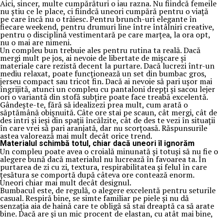
Aici, sincer, multe cumpărături o iau razna. Nu fiindcă femeile
nu știu ce le place, ci fiindcă uneori cumpără pentru o viață
pe care încă nu o trăiesc. Pentru brunch-uri elegante în
fiecare weekend, pentru drumuri line între întâlniri creative,
pentru o disciplină vestimentară pe care marțea, la ora opt,
nu o mai are nimeni.
Un compleu bun trebuie ales pentru rutina ta reală. Dacă
mergi mult pe jos, ai nevoie de libertate de mișcare și
materiale care rezistă decent la purtare. Dacă lucrezi într-un
mediu relaxat, poate funcționează un set din bumbac gros,
jerseu compact sau tricot fin. Dacă ai nevoie să pari ușor mai
îngrijită, atunci un compleu cu pantaloni drepți și sacou lejer
ori o variantă din stofă subțire poate face treabă excelentă.
Gândește-te, fără să idealizezi prea mult, cum arată o
săptămână obișnuită. Câte ore stai pe scaun, cât mergi, cât de
des intri și ieși din spații încălzite, cât de des te vezi în situații
în care vrei să pari aranjată, dar nu scorțoasă. Răspunsurile
astea valorează mai mult decât orice trend.
Materialul schimbă totul, chiar dacă uneori îl ignorăm
Un compleu poate avea o croială minunată și totuși să nu fie o
alegere bună dacă materialul nu lucrează în favoarea ta. În
purtarea de zi cu zi, textura, respirabilitatea și felul în care
țesătura se comportă după câteva ore contează enorm.
Uneori chiar mai mult decât designul.
Bumbacul este, de regulă, o alegere excelentă pentru seturile
casual. Respiră bine, se simte familiar pe piele și nu dă
senzația aia de haină care te obligă să stai dreaptă ca să arate
bine. Dacă are și un mic procent de elastan, cu atât mai bine,