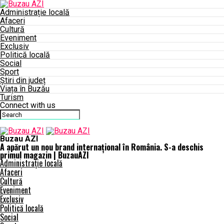
Administrație locală
Afaceri
Cultură
Eveniment
Exclusiv
Politică locală
Social
Sport
Știri din județ
Viața în Buzău
Turism
Connect with us
Buzau AZI
A apărut un nou brand internaţional în România. S-a deschis
primul magazin | BuzauAZI
Administrație locală
Afaceri
Cultură
Eveniment
Exclusiv
Politică locală
Social