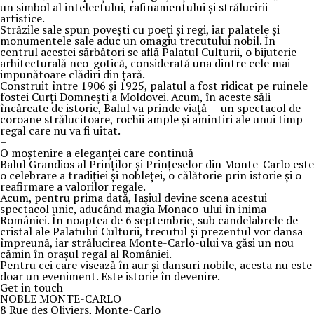
un simbol al intelectului, rafinamentului și strălucirii
artistice.
Străzile sale spun povești cu poeți și regi, iar palatele și
monumentele sale aduc un omagiu trecutului nobil. În
centrul acestei sărbători se află Palatul Culturii, o bijuterie
arhitecturală neo-gotică, considerată una dintre cele mai
impunătoare clădiri din țară.
Construit între 1906 și 1925, palatul a fost ridicat pe ruinele
fostei Curți Domnești a Moldovei. Acum, în aceste săli
încărcate de istorie, Balul va prinde viață — un spectacol de
coroane strălucitoare, rochii ample și amintiri ale unui timp
regal care nu va fi uitat.
–
O moștenire a eleganței care continuă
Balul Grandios al Prinților și Prințeselor din Monte-Carlo este
o celebrare a tradiției și nobleței, o călătorie prin istorie și o
reafirmare a valorilor regale.
Acum, pentru prima dată, Iașiul devine scena acestui
spectacol unic, aducând magia Monaco-ului în inima
României. În noaptea de 6 septembrie, sub candelabrele de
cristal ale Palatului Culturii, trecutul și prezentul vor dansa
împreună, iar strălucirea Monte-Carlo-ului va găsi un nou
cămin în orașul regal al României.
Pentru cei care visează în aur și dansuri nobile, acesta nu este
doar un eveniment. Este istorie în devenire.
Get in touch
NOBLE MONTE-CARLO
8 Rue des Oliviers, Monte-Carlo