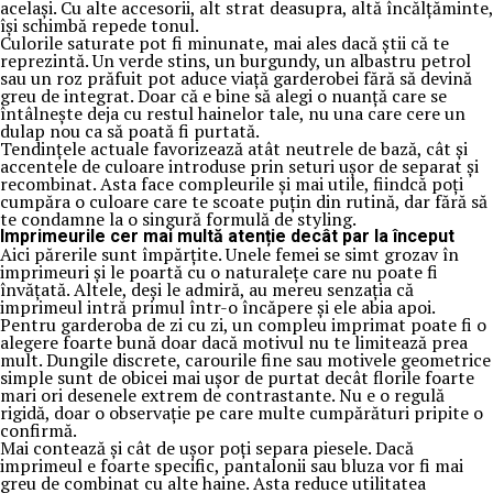
același. Cu alte accesorii, alt strat deasupra, altă încălțăminte,
își schimbă repede tonul.
Culorile saturate pot fi minunate, mai ales dacă știi că te
reprezintă. Un verde stins, un burgundy, un albastru petrol
sau un roz prăfuit pot aduce viață garderobei fără să devină
greu de integrat. Doar că e bine să alegi o nuanță care se
întâlnește deja cu restul hainelor tale, nu una care cere un
dulap nou ca să poată fi purtată.
Tendințele actuale favorizează atât neutrele de bază, cât și
accentele de culoare introduse prin seturi ușor de separat și
recombinat. Asta face compleurile și mai utile, fiindcă poți
cumpăra o culoare care te scoate puțin din rutină, dar fără să
te condamne la o singură formulă de styling.
Imprimeurile cer mai multă atenție decât par la început
Aici părerile sunt împărțite. Unele femei se simt grozav în
imprimeuri și le poartă cu o naturalețe care nu poate fi
învățată. Altele, deși le admiră, au mereu senzația că
imprimeul intră primul într-o încăpere și ele abia apoi.
Pentru garderoba de zi cu zi, un compleu imprimat poate fi o
alegere foarte bună doar dacă motivul nu te limitează prea
mult. Dungile discrete, carourile fine sau motivele geometrice
simple sunt de obicei mai ușor de purtat decât florile foarte
mari ori desenele extrem de contrastante. Nu e o regulă
rigidă, doar o observație pe care multe cumpărături pripite o
confirmă.
Mai contează și cât de ușor poți separa piesele. Dacă
imprimeul e foarte specific, pantalonii sau bluza vor fi mai
greu de combinat cu alte haine. Asta reduce utilitatea