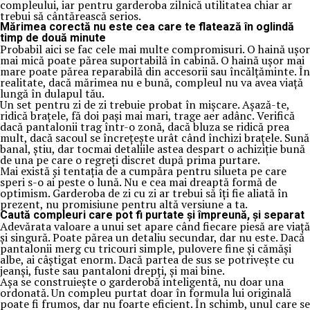
compleului, iar pentru garderoba zilnică utilitatea chiar ar
trebui să cântărească serios.
Mărimea corectă nu este cea care te flatează în oglindă
timp de două minute
Probabil aici se fac cele mai multe compromisuri. O haină ușor
mai mică poate părea suportabilă în cabină. O haină ușor mai
mare poate părea reparabilă din accesorii sau încălțăminte. În
realitate, dacă mărimea nu e bună, compleul nu va avea viață
lungă în dulapul tău.
Un set pentru zi de zi trebuie probat în mișcare. Așază-te,
ridică brațele, fă doi pași mai mari, trage aer adânc. Verifică
dacă pantalonii trag într-o zonă, dacă bluza se ridică prea
mult, dacă sacoul se încrețește urât când închizi brațele. Sună
banal, știu, dar tocmai detaliile astea despart o achiziție bună
de una pe care o regreți discret după prima purtare.
Mai există și tentația de a cumpăra pentru silueta pe care
speri s-o ai peste o lună. Nu e cea mai dreaptă formă de
optimism. Garderoba de zi cu zi ar trebui să îți fie aliată în
prezent, nu promisiune pentru altă versiune a ta.
Caută compleuri care pot fi purtate și împreună, și separat
Adevărata valoare a unui set apare când fiecare piesă are viață
și singură. Poate părea un detaliu secundar, dar nu este. Dacă
pantalonii merg cu tricouri simple, pulovere fine și cămăși
albe, ai câștigat enorm. Dacă partea de sus se potrivește cu
jeanși, fuste sau pantaloni drepți, și mai bine.
Așa se construiește o garderobă inteligentă, nu doar una
ordonată. Un compleu purtat doar în formula lui originală
poate fi frumos, dar nu foarte eficient. În schimb, unul care se