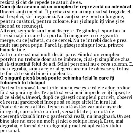
rezistă și cât de repede te saturi de ea.
Cum îți dai seama că un compleu te reprezintă cu adevărat
Uneori simți imediat. Îl probezi și nu ai impulsul să tragi de el,
să-l explici, să-l negociezi. Nu cauți scuze pentru lungime,
pentru cusături, pentru culoare. Pur și simplu îți vine și te
face să te recunoști.
Alteori, semnele sunt mai discrete. Te gândești spontan la
trei situații în care l-ai purta. Îți imaginezi cu ce geantă
merge, cu ce jachetă, cu ce cercei. Nu te întrebi dacă e prea
mult sau prea puțin. Parcă își găsește singur locul printre
hainele tale.
Asta contează mai mult decât pare. Fiindcă un compleu
potrivit nu trebuie doar să te îmbrace, ci să-ți simplifice ziua
și să-ți susțină felul de a fi. Stilul personal nu e ceva solemn. E,
mai degrabă, suma acelor alegeri care nu te obosesc și totuși
te fac să te simți bine în pielea ta.
O singură piesă bună poate schimba felul în care îți
folosești tot dulapul
Partea frumoasă la seturile bine alese este că ele aduc ordine
fără să pară rigide. Te ajută să vezi mai limpede ce îți lipsește
și ce ai deja. Uneori, după ce găsești compleul potrivit, observi
că restul garderobei începe să se lege altfel în jurul lui.
Poate de aceea atâtea femei caută astăzi variante ușor de
integrat, care oferă confort, versatilitate și o notă de
coerență vizuală într-o garderobă reală, nu imaginară. Un set
bine ales nu este un moft și nici o soluție leneșă. Este, mai
degrabă, o formă de inteligență practică aplicată stilului
personal.