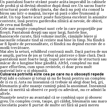
Un pantaloni foarte strâmt poate arăta impecabil în cabinele
de probă și să devină obositor după două ore. Un sacou foarte
structurat poate ridica ținuta, dar dacă nu poți sta comod la
birou sau într-o mașină, începe să pară o idee frumoasă și
atât. Un top foarte scurt poate funcționa excelent în anumite
contexte, însă pentru garderoba zilnică ai nevoie, de obicei,
de ceva mai flexibil.
Cele mai reușite compleuri sunt cele în care proporțiile par
firești. Pantalonii drepți sau ușor largi, fustele line,
hanoracele curate, fără volume inutile, cămășile lejere și
sacourile relaxate tind să reziste mai bine în timp. Nu fiindcă
ar fi lipsite de personalitate, ci fiindcă nu depind excesiv de o
modă trecătoare.
Mai ales la seturi, echilibrul contează mult. Dacă partea de sus
e amplă, partea de jos ar trebui să păstreze o linie clară. Dacă
pantalonii sunt foarte largi, topul are nevoie de structură sau
măcar de o lungime bine gândită. Altfel, compleul nu mai
pare effortless, cum spun revistele, ci doar prea mult
material într-o zi obișnuită.
Culoarea potrivită este cea pe care nu o obosești repede
Poți iubi o culoare și totuși să nu fie bună pentru un compleu
de zi cu zi. Asta nu înseamnă că trebuie să alegi doar bej, gri,
bleumarin și alte nuanțe cuminți până la anonimat. Înseamnă
doar că merită să observi ce porți cu adevărat, nu ce admiri la
altele.
Nuanțele neutre au avantajul că se combină ușor și obosesc
greu. Un compleu crem, taupe, gri călduț, bleumarin sau maro
ciocolatiu poate fi purtat de multe ori fără să pară mereu