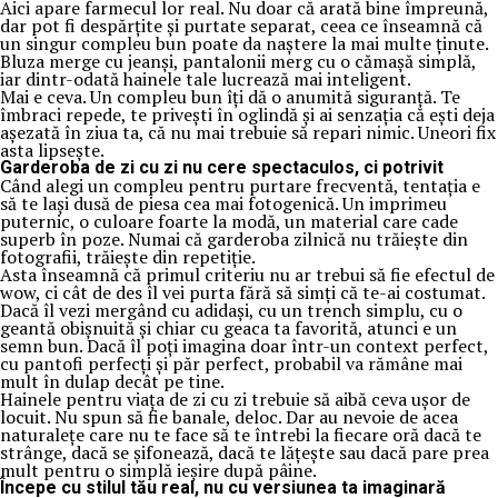
Aici apare farmecul lor real. Nu doar că arată bine împreună,
dar pot fi despărțite și purtate separat, ceea ce înseamnă că
un singur compleu bun poate da naștere la mai multe ținute.
Bluza merge cu jeanși, pantalonii merg cu o cămașă simplă,
iar dintr-odată hainele tale lucrează mai inteligent.
Mai e ceva. Un compleu bun îți dă o anumită siguranță. Te
îmbraci repede, te privești în oglindă și ai senzația că ești deja
așezată în ziua ta, că nu mai trebuie să repari nimic. Uneori fix
asta lipsește.
Garderoba de zi cu zi nu cere spectaculos, ci potrivit
Când alegi un compleu pentru purtare frecventă, tentația e
să te lași dusă de piesa cea mai fotogenică. Un imprimeu
puternic, o culoare foarte la modă, un material care cade
superb în poze. Numai că garderoba zilnică nu trăiește din
fotografii, trăiește din repetiție.
Asta înseamnă că primul criteriu nu ar trebui să fie efectul de
wow, ci cât de des îl vei purta fără să simți că te-ai costumat.
Dacă îl vezi mergând cu adidași, cu un trench simplu, cu o
geantă obișnuită și chiar cu geaca ta favorită, atunci e un
semn bun. Dacă îl poți imagina doar într-un context perfect,
cu pantofi perfecți și păr perfect, probabil va rămâne mai
mult în dulap decât pe tine.
Hainele pentru viața de zi cu zi trebuie să aibă ceva ușor de
locuit. Nu spun să fie banale, deloc. Dar au nevoie de acea
naturalețe care nu te face să te întrebi la fiecare oră dacă te
strânge, dacă se șifonează, dacă te lățește sau dacă pare prea
mult pentru o simplă ieșire după pâine.
Începe cu stilul tău real, nu cu versiunea ta imaginară