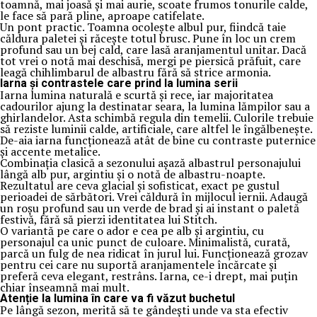
toamnă, mai joasă și mai aurie, scoate frumos tonurile calde,
le face să pară pline, aproape catifelate.
Un pont practic. Toamna ocolește albul pur, fiindcă taie
căldura paletei și răcește totul brusc. Pune în loc un crem
profund sau un bej cald, care lasă aranjamentul unitar. Dacă
tot vrei o notă mai deschisă, mergi pe piersică prăfuit, care
leagă chihlimbarul de albastru fără să strice armonia.
Iarna și contrastele care prind la lumina serii
Iarna lumina naturală e scurtă și rece, iar majoritatea
cadourilor ajung la destinatar seara, la lumina lămpilor sau a
ghirlandelor. Asta schimbă regula din temelii. Culorile trebuie
să reziste luminii calde, artificiale, care altfel le îngălbenește.
De-aia iarna funcționează atât de bine cu contraste puternice
și accente metalice.
Combinația clasică a sezonului așază albastrul personajului
lângă alb pur, argintiu și o notă de albastru-noapte.
Rezultatul are ceva glacial și sofisticat, exact pe gustul
perioadei de sărbători. Vrei căldură în mijlocul iernii. Adaugă
un roșu profund sau un verde de brad și ai instant o paletă
festivă, fără să pierzi identitatea lui Stitch.
O variantă pe care o ador e cea pe alb și argintiu, cu
personajul ca unic punct de culoare. Minimalistă, curată,
parcă un fulg de nea ridicat în jurul lui. Funcționează grozav
pentru cei care nu suportă aranjamentele încărcate și
preferă ceva elegant, restrâns. Iarna, ce-i drept, mai puțin
chiar înseamnă mai mult.
Atenție la lumina în care va fi văzut buchetul
Pe lângă sezon, merită să te gândești unde va sta efectiv