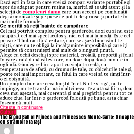
Dacă ești în faza în care vrei să compari variante purtabile și
ușor de adaptat pentru rutina ta, merită să te uiți atent și la
selecții de
compleuri dama
care pun accent pe combinații
deja armonizate și pe piese ce pot fi desprinse și purtate în
mai multe formule.
Ce merită să reții înainte de cumpărare
Cel mai potrivit compleu pentru garderoba de zi cu zi nu este
neapărat cel mai spectaculos și nici cel mai la modă. Este cel
pe care îl îmbraci fără ezitare, care se așază bine când te
miști, care nu te obligă la încălțăminte imposibilă și care îți
permite să construiești mai mult de o singură ținută.
Alege cu ochii deschiși spre material, croială, proporții și felul
în care arată după câteva ore, nu doar după două minute în
oglindă. Gândește-l în raport cu viața ta reală, cu
temperatura de afară, cu drumurile tale, cu obiceiurile tale și,
poate cel mai important, cu felul în care vrei să te simți într-
o zi obișnuită.
Un compleu bun are ceva liniștit în el. Nu te strigă, nu te
împinge, nu te transformă în altcineva. Te ajută să fii tu, doar
ceva mai așezată, mai coerentă și mai pregătită pentru tot ce
aduce ziua. Iar într-o garderobă folosită pe bune, asta chiar
înseamnă mult.
Citeste in continuare
Cultură
The Grand Ball of Princes and Princesses Monte-Carlo: O noapte
cu strălucire la Iași