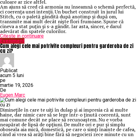
culoare ar zice altfel.
Am ajuns să cred că armonia nu înseamnă o schemă perfectă,
ci coerența unei intenții. Un buchet construit în jurul lui
Stitch, cu o paletă gândită după anotimp și după om,
transmite mai mult decât niște flori frumoase. Spune că
cineva a stat puțin și s-a gândit. Iar asta, sincer, e darul
adevărat din spatele culorilor.
Citeste in continuare
Eveniment
Cum alegi cele mai potrivite compleuri pentru garderoba de zi
cu zi?
Publicat
acum 5 luni
pe
martie 19, 2026
De
Eugen Marc
Diminețile în care te uiți în dulap și ai impresia că ai multe
haine, dar nimic care să se lege într-o ținută coerentă, sunt
mai comune decât ne place să recunoaștem. Nu e vorba
neapărat de lipsă de opțiuni. De multe ori e pur și simplu
oboseala aia mică, domestică, pe care o simți înainte de cafea,
când ai vrea să arăți bine fără să negociezi zece minute cu un