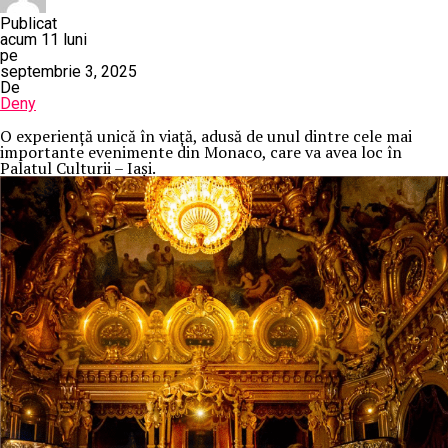
Publicat
acum 11 luni
pe
septembrie 3, 2025
De
Deny
O
experiență unică în viață, adusă de unul dintre cele mai
importante evenimente din Monaco, care va avea loc în
Palatul Culturii – Iași.