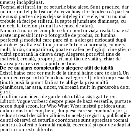
umeraș încăpățânat.
Tocmai aici intră în joc seturile bine alese. Sunt practice, dar
nu într-un fel plictisitor. Au ceva liniștitor în ideea că partea
de sus și partea de jos deja se înțeleg între ele, iar tu nu mai
trebuie să faci pe stilistul la șapte și jumătate dimineața, cu
un ochi la telefon și unul la vremea de afară.
Numai că nu orice compleu e bun pentru viața reală. Una e să
arate impecabil într-o fotografie de produs, cu lumina
perfectă și modelul care pare că n-a alergat niciodată după
autobuz, și alta e să funcționeze într-o zi normală, cu mers
mult, birou, cumpărături, poate o cafea pe fugă și, cine știe, o
vizită spontană la cineva drag. Alegerea potrivită ține de
material, croială, proporții, ritmul tău de viață și chiar de
starea pe care vrei s-o porți pe tine.
De ce au ajuns compleurile o alegere atât de iubită
Există haine care cer mult de la tine și haine care te ajută. Un
compleu reușit intră în a doua categorie. Îți oferă impresia de
ținută pusă la punct fără să te oblige la prea multă
planificare, iar asta, sincer, valorează mult în garderoba de zi
cu zi.
În ultimii ani, ideea de garderobă utilă a câștigat teren.
Editorii Vogue vorbesc despre piese de bază versatile, purtate
sezon după sezon, iar Who What Wear insistă pe ideea unui
dulap construit conștient, din piese care se combină ușor și
reduc stresul deciziilor zilnice. În același registru, publicațiile
de stil observă că seturile coordonate sunt apreciate tocmai
pentru că oferă o formulă rapidă, coerentă și ușor de adaptat
pentru contexte diferite.