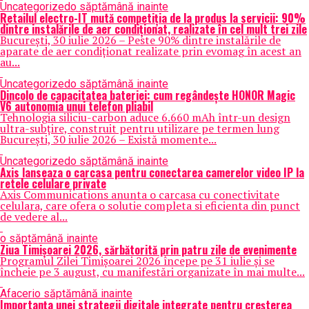
Uncategorized
o săptămână inainte
Retailul electro-IT mută competiția de la produs la servicii: 90%
dintre instalările de aer condiționat, realizate în cel mult trei zile
București, 30 iulie 2026 – Peste 90% dintre instalările de
aparate de aer condiționat realizate prin evomag în acest an
au...
Uncategorized
o săptămână inainte
Dincolo de capacitatea bateriei: cum regândește HONOR Magic
V6 autonomia unui telefon pliabil
Tehnologia siliciu-carbon aduce 6.660 mAh într-un design
ultra-subțire, construit pentru utilizare pe termen lung
București, 30 iulie 2026 – Există momente...
Uncategorized
o săptămână inainte
Axis lanseaza o carcasa pentru conectarea camerelor video IP la
retele celulare private
Axis Communications anunta o carcasa cu conectivitate
celulara, care ofera o solutie completa si eficienta din punct
de vedere al...
o săptămână inainte
Ziua Timișoarei 2026, sărbătorită prin patru zile de evenimente
Programul Zilei Timișoarei 2026 începe pe 31 iulie și se
încheie pe 3 august, cu manifestări organizate în mai multe...
Afaceri
o săptămână inainte
Importanța unei strategii digitale integrate pentru creșterea