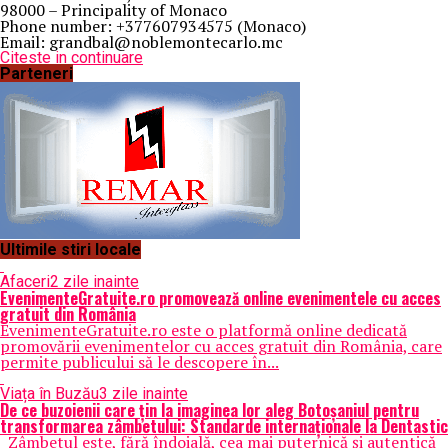
98000 – Principality of Monaco
Phone number: +377607934575 (Monaco)
Email: grandbal@noblemontecarlo.mc
Citeste in continuare
Parteneri
Ultimile stiri locale
Afaceri
2 zile inainte
EvenimenteGratuite.ro promovează online evenimentele cu acces
gratuit din România
EvenimenteGratuite.ro este o platformă online dedicată
promovării evenimentelor cu acces gratuit din România, care
permite publicului să le descopere în...
Viața în Buzău
3 zile inainte
De ce buzoienii care țin la imaginea lor aleg Botoșaniul pentru
transformarea zâmbetului: Standarde internaționale la Dentastic
Zâmbetul este, fără îndoială, cea mai puternică și autentică