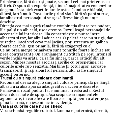
Primăvara e, fără doar și poate, sezonul cel mai prietenos cu
Stitch. O spun din experiență, fiindcă majoritatea comenzilor
de genul ăsta pică exact în lunile astea. Lumina e blândă,
difuză, iartă mult. Pastelurile prind viață fără să pară sterse,
iar albastrul personajului se așază firesc lângă nuanțe
deschise.
Direcția cea mai sigură rămâne combinația dintre roz pudrat,
lila pal și un alb cald, ușor cremos. Rozul leagă personajul de
accentele lui interioare, lila construiește o punte între
albastru și roz, iar albul aduce aer. O paletă care nu strigă, dar
se reține. Dacă vrei ceva mai jucăuș, poți strecura un galben
foarte deschis, gen primulă, fără să exagerezi cu el.
Ce nu prea merge primăvara sunt tonurile foarte închise sau
prea contrastante. Un aranjament cu Stitch pe roșu intens și
verde închis va arăta, ca să fiu sincer, parcă rătăcit din alt
sezon. Mintea noastră asociază aprilie cu prospețime, iar
culorile grele rup senzația. Mai bine ții totul ușor, aproape
transparent, și lași albastrul personajului să fie singurul
accent puternic.
Trucul cu o singură culoare dominantă
Recomand des să alegi o singură culoare principală pe lângă
albastru și abia apoi să adaugi câteva accente discrete.
Primăvara, rozul pudrat face minunat treaba asta. Restul
devin doar note de sprijin. Așa scapi de aranjamentele
aglomerate, în care fiecare floare se luptă pentru atenție și,
până la urmă, nu iese nimic în evidență.
Vara și culorile care nu se sfiesc
Vara schimbă regulile cu totul. Lumina e puternică, directă,