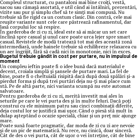
Compleul structurat, cu pantaloni mai bine croiți, vestă,
sacou sau cămașă asortată, e util când ai întâlniri, prezentări,
vizite sau pur și simplu chef să te simți mai compusă. Nu
trebuie să fie rigid ca un costum clasic. Din contră, cele mai
reușite variante sunt cele care păstrează rafinamentul, dar
lasă corpului loc să respire.
În garderoba de zi cu zi, ideal este să ai măcar un set care
înclină spre casual și unul care poate urca lejer spre smart
casual. Revistele de modă tratează tot mai des această zonă
intermediară, unde hainele trebuie să echilibreze relaxarea cu
un aer îngrijit, fără să cadă nici în monotonie, nici în exces.
Bugetul trebuie gândit în cost per purtare, nu în impulsul de
moment
Un compleu ieftin poate fi o idee bună dacă materialul e
decent, croiala simplă și șansele de purtare mari. La fel de
bine, poate fi o cheltuială risipită dacă după două spălări și-a
pierdut forma și după trei purtări deja nu-ți mai place cum
stă. Pe de altă parte, nici varianta scumpă nu este automat
salvatoare.
Pentru garderoba de zi cu zi, merită investit mai ales în
seturile pe care le vei purta des și în multe feluri. Dacă poți
construi cu ele minimum patru sau cinci combinații diferite,
deja costul lor se justifică mai ușor. Când o piesă stă mult în
dulap așteptând o ocazie specială, chiar și un preț mic ajunge
mare.
Poate sună foarte pragmatic, dar moda de zi cu zi are nevoie
și de un pic de matematică. Nu rece, nu cinică, doar sinceră.
Cât de des o vei purta, cât de ușor o vei întreține, cât de bine