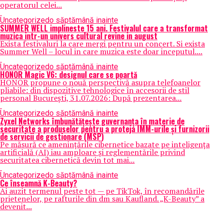
operatorul celei...
Uncategorized
o săptămână inainte
SUMMER WELL implineste 15 ani. Festivalul care a transformat
muzica intr-un univers cultural revine in august
Exista festivaluri la care mergi pentru un concert. Si exista
Summer Well – locul in care muzica este doar inceputul....
Uncategorized
o săptămână inainte
HONOR Magic V6: designul care se poartă
HONOR propune o nouă perspectivă asupra telefoanelor
pliabile: din dispozitive tehnologice în accesorii de stil
personal București, 31.07.2026: După prezentarea...
Uncategorized
o săptămână inainte
Zyxel Networks îmbunătățește guvernanța în materie de
securitate a produselor pentru a proteja IMM-urile și furnizorii
de servicii de gestionare (MSP)
Pe măsură ce amenințările cibernetice bazate pe inteligența
artificială (AI) iau amploare și reglementările privind
securitatea cibernetică devin tot mai...
Uncategorized
o săptămână inainte
Ce înseamnă K-Beauty?
Ai auzit termenul peste tot — pe TikTok, în recomandările
prietenelor, pe rafturile din dm sau Kaufland. „K-Beauty” a
devenit...