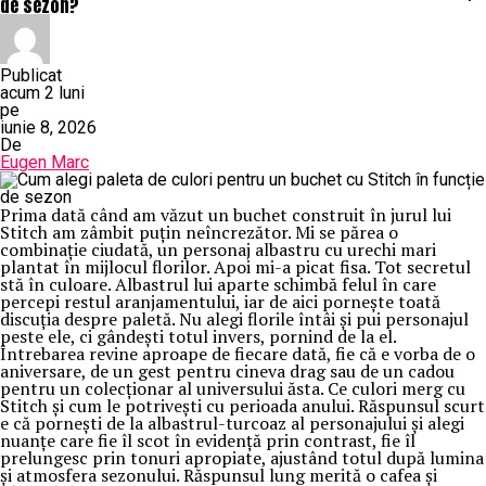
de sezon?
Publicat
acum 2 luni
pe
iunie 8, 2026
De
Eugen Marc
Prima dată când am văzut un buchet construit în jurul lui
Stitch am zâmbit puțin neîncrezător. Mi se părea o
combinație ciudată, un personaj albastru cu urechi mari
plantat în mijlocul florilor. Apoi mi-a picat fisa. Tot secretul
stă în culoare. Albastrul lui aparte schimbă felul în care
percepi restul aranjamentului, iar de aici pornește toată
discuția despre paletă. Nu alegi florile întâi și pui personajul
peste ele, ci gândești totul invers, pornind de la el.
Întrebarea revine aproape de fiecare dată, fie că e vorba de o
aniversare, de un gest pentru cineva drag sau de un cadou
pentru un colecționar al universului ăsta. Ce culori merg cu
Stitch și cum le potrivești cu perioada anului. Răspunsul scurt
e că pornești de la albastrul-turcoaz al personajului și alegi
nuanțe care fie îl scot în evidență prin contrast, fie îl
prelungesc prin tonuri apropiate, ajustând totul după lumina
și atmosfera sezonului. Răspunsul lung merită o cafea și