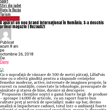
Sport
Știri din județ
Viața în Buzău
Turism
Eveniment
A apărut un nou brand internaţional în România. S-a deschis
primul magazin | BuzauAZI
Publicat
acum 8 ani
pe
octombrie 26, 2018
De
Deny
Cu o suprafaţă de vânzare de 300 de metri pătraţi, LillaPois
vine cu o ofertă gândită pentru a răspunde cerinţelor
femeilor moderne, active, interesate de imaginea proprie, la
curent cu noutăţile, conectate la tehnologie, preocupate de
sănătate şi starea de bine, dornice să descopere.
“Propunem clienţilor noştri o gamă foarte largă de produse
– aproape 14.000 de articole, cu un raport foarte bun
calitate preţ şi servicii de specialişti: make-up bar, dermo
analiză si împachetare cadouri, totul într-o ambianţă foarte
plăcută şi având un personal specializat, mereu la dispoziţia