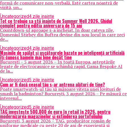
formă de comunicare non-verbală. Este cartea noastră de
vizită, un...
Uncategorized
4 zile inainte
Tot ce trebuie sa stii inainte de Summer Well 2026. Ghidul
complet pentru editia aniversara de 15 ani
Countdown-ul aproape s-a incheiat. In doar cateva zile,
Domeniul Stirbey din Buftea devine din nou locul in care zeci
de...
Uncategorized
4 zile inainte
Mașinile de spălat și uscătoarele bazate pe inteligență artificială
îți cunosc hainele mai bine decât tine
București – 5 august 2026 – În toată Europa, așteptările
legate de electrocasnice se schimbă rapid. Gama Bespoke AI
de la...
Uncategorized
5 zile inainte
Cum ar fi dacă ceasul tău s-ar antrena alături de tine?
Poate smartwatch-ul tău să măsoare viteza unei lovituri de
smash la badminton? București, 3 august 2026 – Pe măsură ce
interesul...
Uncategorized
5 zile inainte
TAG investește 500.000 de euro în retail în 2026, pentru
modernizarea magazinelor și extinderea portofoliului
București, 3 august 2026 – TAG, producător român de
uniforme medicale cu peste 20 de ani de experiență și