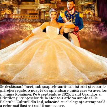
Se desfășoară încet, sub șoaptele aurite ale istoriei și ecourile
măreției regale, o noapte de splendoare unică care va avea loc
în inima României. Pe 6 septembrie 2025, Balul Grandios al
Prinților și Prințeselor de la Monte-Carlo va umple sălile
Palatului Culturii din Iași, aducând cu el eleganța atemporală
a celor mai ilustre tradiții monegasce.