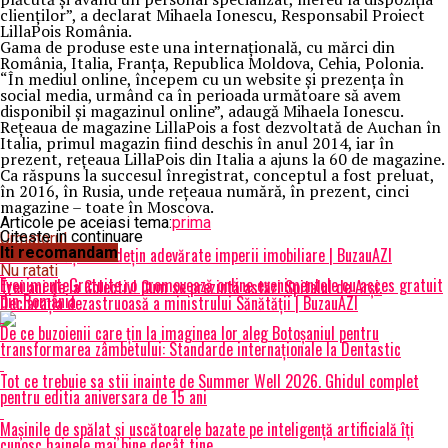
clienţilor”, a declarat Mihaela Ionescu, Responsabil Proiect
LillaPois România.
Gama de produse este una internaţională, cu mărci din
România, Italia, Franţa, Republica Moldova, Cehia, Polonia.
“În mediul online, începem cu un website şi prezenţa în
social media, urmând ca în perioada următoare să avem
disponibil şi magazinul online”, adaugă Mihaela Ionescu.
Reţeaua de magazine LillaPois a fost dezvoltată de Auchan în
Italia, primul magazin fiind deschis în anul 2014, iar în
prezent, reţeaua LillaPois din Italia a ajuns la 60 de magazine.
Ca răspuns la succesul înregistrat, conceptul a fost preluat,
în 2016, în Rusia, unde reţeaua numără, în prezent, cinci
magazine – toate în Moscova.
Articole pe aceiasi tema:
prima
Citeste in continuare
Urmatorul
11 celebrități care dețin adevărate imperii imobiliare | BuzauAZI
Iti recomandam
Nu ratati
EvenimenteGratuite.ro promovează online evenimentele cu acces gratuit
Trei ani de la Colectiv! Cum se prezintă astăzi Spitalul de Arși.
din România
Declarația dezastruoasă a ministrului Sănătății | BuzauAZI
De ce buzoienii care țin la imaginea lor aleg Botoșaniul pentru
transformarea zâmbetului: Standarde internaționale la Dentastic
Tot ce trebuie sa stii inainte de Summer Well 2026. Ghidul complet
pentru editia aniversara de 15 ani
Mașinile de spălat și uscătoarele bazate pe inteligență artificială îți
cunosc hainele mai bine decât tine