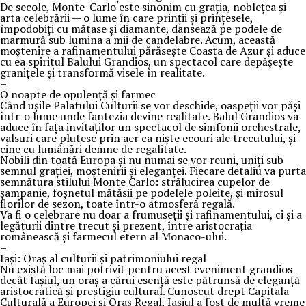
De secole, Monte-Carlo este sinonim cu grația, noblețea și
arta celebrării — o lume în care prinții și prințesele,
împodobiți cu mătase și diamante, dansează pe podele de
marmură sub lumina a mii de candelabre. Acum, această
moștenire a rafinamentului părăsește Coasta de Azur și aduce
cu ea spiritul Balului Grandios, un spectacol care depășește
granițele și transformă visele în realitate.
–
O noapte de opulență și farmec
Când ușile Palatului Culturii se vor deschide, oaspeții vor păși
într-o lume unde fantezia devine realitate. Balul Grandios va
aduce în fața invitaților un spectacol de simfonii orchestrale,
valsuri care plutesc prin aer ca niște ecouri ale trecutului, și
cine cu lumânări demne de regalitate.
Nobili din toată Europa și nu numai se vor reuni, uniți sub
semnul grației, moștenirii și eleganței. Fiecare detaliu va purta
semnătura stilului Monte Carlo: strălucirea cupelor de
șampanie, foșnetul mătăsii pe podelele poleite, și mirosul
florilor de sezon, toate într-o atmosferă regală.
Va fi o celebrare nu doar a frumuseții și rafinamentului, ci și a
legăturii dintre trecut și prezent, între aristocrația
românească și farmecul etern al Monaco-ului.
–
Iași: Oraș al culturii și patrimoniului regal
Nu există loc mai potrivit pentru acest eveniment grandios
decât Iașiul, un oraș a cărui esență este pătrunsă de eleganță
aristocratică și prestigiu cultural. Cunoscut drept Capitala
Culturală a Europei și Oraș Regal, Iașiul a fost de multă vreme