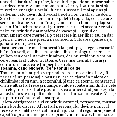
uneori chiar dură la prânz, iar culorile palide se topesc sub ea,
par decolorate. Acum e momentul să crești saturația și să
mizezi pe energie. Coralul, fucsia, turcoazul mai aprins și
galbenul cald devin dintr-odată potrivite, ba chiar de dorit.
Stitch se simte excelent într-o paletă tropicală, ceea ce are
sens, fiindcă personajul însuși vine dintr-o lume cu plaje și
ocean. Un buchet pe coral și turcoaz, cu mici accente verzi de
palmier, prinde fix atmosfera de vacanță. E genul de
aranjament care merge la o petrecere în aer liber sau ca dar
pentru cineva care pleacă în concediu. Culoarea spune deja
jumătate din poveste.
Dacă persoana e mai temperată la gust, poți alege o variantă
blândă a verii, cu albastru senin, alb și un singur accent de
galben sau coral. Rămâne luminos, dar nu strident. Vara nu
cere neapărat culori țipătoare. Cere mai degrabă curaj și
contururi clare, care țin piept soarelui.
Toamna, când buchetul cere tonuri calde
Toamna m-a luat prin surprindere, recunosc cinstit. Aș fi
pariat că un personaj albastru n-are ce căuta în paleta de
chihlimbar și ruginiu a sezonului. Și uite că tocmai contrastul
dintre albastrul rece și nuanțele calde scoate unul dintre cele
mai elegante rezultate posibile. E ca atunci când pui o eșarfă
albastră peste un palton de culoarea frunzelor uscate. Merge
fix pentru că nu te-ai fi așteptat.
Paleta câștigătoare aici cuprinde caramel, terracotta, muștar
și un bordo discret. Albastrul personajului devine punctul
rece care echilibrează căldura din jur, iar întregul aranjament
capătă o profunzime pe care primăvara nu o are. Lumina de