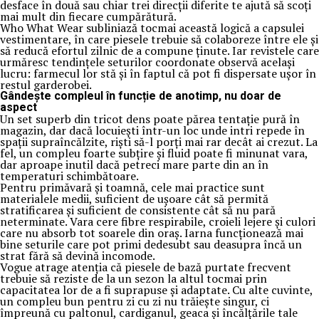
desface în două sau chiar trei direcții diferite te ajută să scoți
mai mult din fiecare cumpărătură.
Who What Wear subliniază tocmai această logică a capsulei
vestimentare, în care piesele trebuie să colaboreze între ele și
să reducă efortul zilnic de a compune ținute. Iar revistele care
urmăresc tendințele seturilor coordonate observă același
lucru: farmecul lor stă și în faptul că pot fi dispersate ușor în
restul garderobei.
Gândește compleul în funcție de anotimp, nu doar de
aspect
Un set superb din tricot dens poate părea tentație pură în
magazin, dar dacă locuiești într-un loc unde intri repede în
spații supraîncălzite, riști să-l porți mai rar decât ai crezut. La
fel, un compleu foarte subțire și fluid poate fi minunat vara,
dar aproape inutil dacă petreci mare parte din an în
temperaturi schimbătoare.
Pentru primăvară și toamnă, cele mai practice sunt
materialele medii, suficient de ușoare cât să permită
stratificarea și suficient de consistente cât să nu pară
neterminate. Vara cere fibre respirabile, croieli lejere și culori
care nu absorb tot soarele din oraș. Iarna funcționează mai
bine seturile care pot primi dedesubt sau deasupra încă un
strat fără să devină incomode.
Vogue atrage atenția că piesele de bază purtate frecvent
trebuie să reziste de la un sezon la altul tocmai prin
capacitatea lor de a fi suprapuse și adaptate. Cu alte cuvinte,
un compleu bun pentru zi cu zi nu trăiește singur, ci
împreună cu paltonul, cardiganul, geaca și încălțările tale