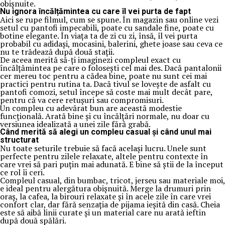
obișnuite.
Nu ignora încălțămintea cu care îl vei purta de fapt
Aici se rupe filmul, cum se spune. În magazin sau online vezi
setul cu pantofi impecabili, poate cu sandale fine, poate cu
botine elegante. În viața ta de zi cu zi, însă, îl vei purta
probabil cu adidași, mocasini, balerini, ghete joase sau ceva ce
nu te trădează după două stații.
De aceea merită să-ți imaginezi compleul exact cu
încălțămintea pe care o folosești cel mai des. Dacă pantalonii
cer mereu toc pentru a cădea bine, poate nu sunt cei mai
practici pentru rutina ta. Dacă tivul se lovește de asfalt cu
pantofi comozi, setul începe să coste mai mult decât pare,
pentru că va cere retușuri sau compromisuri.
Un compleu cu adevărat bun are această modestie
funcțională. Arată bine și cu încălțări normale, nu doar cu
versiunea idealizată a unei zile fără grabă.
Când merită să alegi un compleu casual și când unul mai
structurat
Nu toate seturile trebuie să facă același lucru. Unele sunt
perfecte pentru zilele relaxate, altele pentru contexte în
care vrei să pari puțin mai adunată. E bine să știi de la început
ce rol îi ceri.
Compleul casual, din bumbac, tricot, jerseu sau materiale moi,
e ideal pentru alergătura obișnuită. Merge la drumuri prin
oraș, la cafea, la birouri relaxate și în acele zile în care vrei
confort clar, dar fără senzația de pijama ieșită din casă. Cheia
este să aibă linii curate și un material care nu arată ieftin
după două spălări.