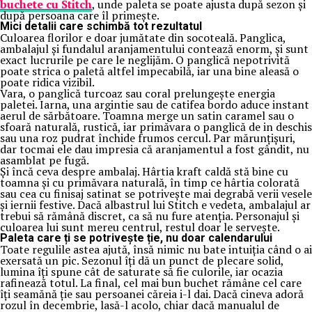
buchete cu Stitch
, unde paleta se poate ajusta după sezon și
după persoana care îl primește.
Mici detalii care schimbă tot rezultatul
Culoarea florilor e doar jumătate din socoteală. Panglica,
ambalajul și fundalul aranjamentului contează enorm, și sunt
exact lucrurile pe care le neglijăm. O panglică nepotrivită
poate strica o paletă altfel impecabilă, iar una bine aleasă o
poate ridica vizibil.
Vara, o panglică turcoaz sau coral prelungește energia
paletei. Iarna, una argintie sau de catifea bordo aduce instant
aerul de sărbătoare. Toamna merge un satin caramel sau o
sfoară naturală, rustică, iar primăvara o panglică de in deschis
sau una roz pudrat închide frumos cercul. Par mărunțișuri,
dar tocmai ele dau impresia că aranjamentul a fost gândit, nu
asamblat pe fugă.
Și încă ceva despre ambalaj. Hârtia kraft caldă stă bine cu
toamna și cu primăvara naturală, în timp ce hârtia colorată
sau cea cu finisaj satinat se potrivește mai degrabă verii vesele
și iernii festive. Dacă albastrul lui Stitch e vedeta, ambalajul ar
trebui să rămână discret, ca să nu fure atenția. Personajul și
culoarea lui sunt mereu centrul, restul doar le servește.
Paleta care ți se potrivește ție, nu doar calendarului
Toate regulile astea ajută, însă nimic nu bate intuiția când o ai
exersată un pic. Sezonul îți dă un punct de plecare solid,
lumina îți spune cât de saturate să fie culorile, iar ocazia
rafinează totul. La final, cel mai bun buchet rămâne cel care
îți seamănă ție sau persoanei căreia i-l dai. Dacă cineva adoră
rozul în decembrie, lasă-l acolo, chiar dacă manualul de