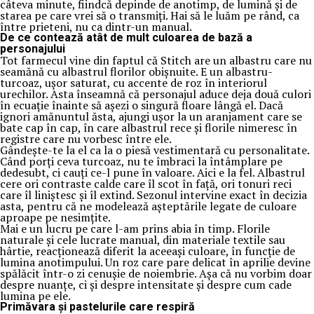
câteva minute, fiindcă depinde de anotimp, de lumină și de
starea pe care vrei să o transmiți. Hai să le luăm pe rând, ca
între prieteni, nu ca dintr-un manual.
De ce contează atât de mult culoarea de bază a
personajului
Tot farmecul vine din faptul că Stitch are un albastru care nu
seamănă cu albastrul florilor obișnuite. E un albastru-
turcoaz, ușor saturat, cu accente de roz în interiorul
urechilor. Asta înseamnă că personajul aduce deja două culori
în ecuație înainte să așezi o singură floare lângă el. Dacă
ignori amănuntul ăsta, ajungi ușor la un aranjament care se
bate cap în cap, în care albastrul rece și florile nimeresc în
registre care nu vorbesc între ele.
Gândește-te la el ca la o piesă vestimentară cu personalitate.
Când porți ceva turcoaz, nu te îmbraci la întâmplare pe
dedesubt, ci cauți ce-l pune în valoare. Aici e la fel. Albastrul
cere ori contraste calde care îl scot în față, ori tonuri reci
care îl liniștesc și îl extind. Sezonul intervine exact în decizia
asta, pentru că ne modelează așteptările legate de culoare
aproape pe nesimțite.
Mai e un lucru pe care l-am prins abia în timp. Florile
naturale și cele lucrate manual, din materiale textile sau
hârtie, reacționează diferit la aceeași culoare, în funcție de
lumina anotimpului. Un roz care pare delicat în aprilie devine
spălăcit într-o zi cenușie de noiembrie. Așa că nu vorbim doar
despre nuanțe, ci și despre intensitate și despre cum cade
lumina pe ele.
Primăvara și pastelurile care respiră