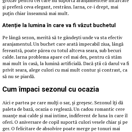
grozav pentru cei care nu suportă aranjamentele încărcate
și preferă ceva elegant, restrâns. Iarna, ce-i drept, mai
puțin chiar înseamnă mai mult.
Atenție la lumina în care va fi văzut buchetul
Pe lângă sezon, merită să te gândești unde va sta efectiv
aranjamentul. Un buchet care arată impecabil ziua, lângă
fereastră, poate părea cu totul altceva seara, sub becuri
calde. Iarna problema apare cel mai des, pentru că stăm
mai mult în casă, la lumină artificială. Dacă știi că darul va fi
privit seara, alege culori cu mai mult contur și contrast, ca
să nu se piardă.
Cum împaci sezonul cu ocazia
Aici e partea pe care mulți o sar, și greșesc. Sezonul îți dă
paleta de bază, ocazia o reglează. Un cadou romantic cere
nuanțe mai calde și mai intime, indiferent de luna în care îl
oferi. O aniversare de copil suportă culori vesele chiar și pe
ger. O felicitare de absolvire poate merge pe tonuri mai