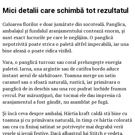
Mici detalii care schimbă tot rezultatul
Culoarea florilor e doar jumătate din socoteală. Panglica,
ambalajul și fundalul aranjamentului contează enorm, și
sunt exact lucrurile pe care le neglijăm. O panglică
nepotrivită poate strica o paletă altfel impecabilă, iar una
bine aleasă o poate ridica vizibil.
Vara, o panglică turcoaz sau coral prelungește energia
paletei. Iarna, una argintie sau de catifea bordo aduce
instant aerul de sărbătoare. Toamna merge un satin
caramel sau o sfoară naturală, rustică, iar primăvara o
panglică de in deschis sau una roz pudrat închide frumos
cercul. Par mărunțișuri, dar tocmai ele dau impresia că
aranjamentul a fost gândit, nu asamblat pe fugă.
Și încă ceva despre ambalaj. Hârtia kraft caldă stă bine cu
toamna și cu primăvara naturală, în timp ce hârtia colorată
sau cea cu finisaj satinat se potrivește mai degrabă verii
vesele și iernii festive. Dacă albastrul lui Stitch e vedeta,