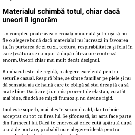
Materialul schimbă totul, chiar dacă
uneori îl ignorăm
Un compleu poate avea o croială minunată și totuși să nu
fie o alegere bună dacă materialul nu lucrează în favoarea
ta. În purtarea de zi cu zi, textura, respirabilitatea și felul în
care țesătura se comportă după câteva ore contează
enorm. Uneori chiar mai mult decât designul.
Bumbacul este, de regulă, o alegere excelentă pentru
seturile casual. Respiră bine, se simte familiar pe piele și nu
dă senzația aia de haină care te obligă să stai dreaptă ca să
arate bine. Dacă are și un mic procent de elastan, cu atât
mai bine, fiindcă se mișcă frumos și nu devine rigid.
Inul este superb, mai ales în sezonul cald, dar trebuie
acceptat cu tot cu firea lui. Se șifonează, iar asta face parte
din farmecul lui. Dacă te enervează orice cută apărută după
o oră de purtare, probabil nu e alegerea ideală pentru