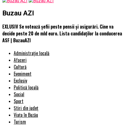
Buzau AZI
EXLUSIV Se votează șefii peste pensii și asigurări. Cine va
decide peste 20 de mld euro. Lista candidaților la conducerea
ASF | BuzauAZI
Administrație locală
Afaceri
Cultură
Eveniment
Exclusiv
Politică locală
Social
Sport
Știri din județ
Viața în Buzău
Turism