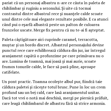
pariat că un personaj albastru n-are ce căuta în paleta de
chihlimbar și ruginiu a sezonului. Și uite că tocmai
contrastul dintre albastrul rece și nuanțele calde scoate
unul dintre cele mai elegante rezultate posibile. E ca atunci
când pui o eșarfă albastră peste un palton de culoarea
frunzelor uscate. Merge fix pentru că nu te-ai fi așteptat.
Paleta câștigătoare aici cuprinde caramel, terracotta,
muștar și un bordo discret. Albastrul personajului devine
punctul rece care echilibrează căldura din jur, iar întregul
aranjament capătă o profunzime pe care primăvara nu o
are. Lumina de toamnă, mai joasă și mai aurie, scoate
frumos tonurile calde, le face să pară pline, aproape
catifelate.
Un pont practic. Toamna ocolește albul pur, fiindcă taie
căldura paletei și răcește totul brusc. Pune în loc un crem
profund sau un bej cald, care lasă aranjamentul unitar.
Dacă tot vrei o notă mai deschisă, mergi pe piersică prăfuit,
care leagă chihlimbarul de albastru fără să strice armonia.