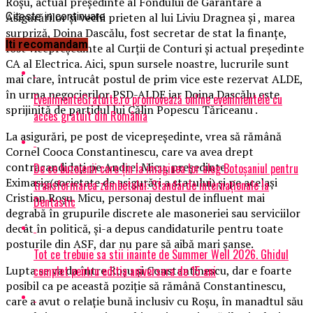
Roşu, actual preşedinte al Fondului de Garantare a
Asigurărilor şi vechi prieten al lui Liviu Dragnea şi , marea
Citeste in continuare
surpriză, Doina Dascălu, fost secretar de stat la finanţe,
Iti recomandam
fost vicepreşedinte al Curţii de Conturi şi actual preşedinte
CA al Electrica. Aici, spun sursele noastre, lucrurile sunt
mai clare, întrucât postul de prim vice este rezervat ALDE,
în urma negocierilor PSD-ALDE iar Doina Dascălu este
EvenimenteGratuite.ro promovează online evenimentele cu
sprijinită de partidul lui Călin Popescu Tăriceanu .
acces gratuit din România
La asigurări, pe post de vicepreşedinte, vrea să rămână
Cornel Cooca Constantinescu, care va avea drept
contracandidaţi pe Andrei Micu, preşedinte
De ce buzoienii care țin la imaginea lor aleg Botoșaniul pentru
Eximasig(societate de asigurări a statului) şi pe acelaşi
transformarea zâmbetului: Standarde internaționale la
Cristian Roşu. Micu, personaj destul de influent mai
Dentastic
degrabă în grupurile discrete ale masoneriei sau serviciilor
decât în politică, şi-a depus candidaturile pentru toate
posturile din ASF, dar nu pare să aibă mari şanse.
Tot ce trebuie sa stii inainte de Summer Well 2026. Ghidul
complet pentru editia aniversara de 15 ani
Lupta se va da între Roşu şi Constantinescu, dar e foarte
posibil ca pe această poziţie să rămână Constantinescu,
care a avut o relaţie bună inclusiv cu Roşu, în manadtul său