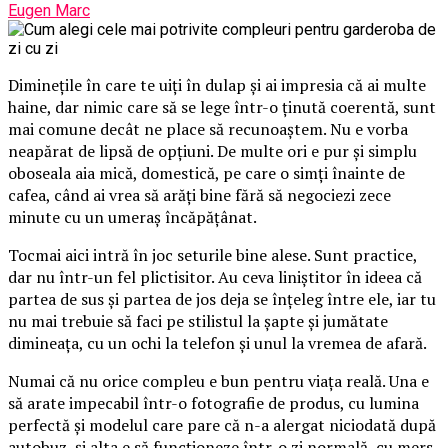
Eugen Marc
Diminețile în care te uiți în dulap și ai impresia că ai multe
haine, dar nimic care să se lege într-o ținută coerentă, sunt
mai comune decât ne place să recunoaștem. Nu e vorba
neapărat de lipsă de opțiuni. De multe ori e pur și simplu
oboseala aia mică, domestică, pe care o simți înainte de
cafea, când ai vrea să arăți bine fără să negociezi zece
minute cu un umeraș încăpățânat.
Tocmai aici intră în joc seturile bine alese. Sunt practice,
dar nu într-un fel plictisitor. Au ceva liniștitor în ideea că
partea de sus și partea de jos deja se înțeleg între ele, iar tu
nu mai trebuie să faci pe stilistul la șapte și jumătate
dimineața, cu un ochi la telefon și unul la vremea de afară.
Numai că nu orice compleu e bun pentru viața reală. Una e
să arate impecabil într-o fotografie de produs, cu lumina
perfectă și modelul care pare că n-a alergat niciodată după
autobuz, și alta e să funcționeze într-o zi normală, cu mers