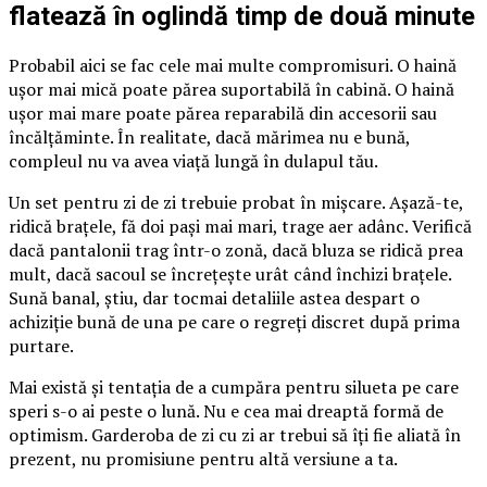
flatează în oglindă timp de două minute
Probabil aici se fac cele mai multe compromisuri. O haină
ușor mai mică poate părea suportabilă în cabină. O haină
ușor mai mare poate părea reparabilă din accesorii sau
încălțăminte. În realitate, dacă mărimea nu e bună,
compleul nu va avea viață lungă în dulapul tău.
Un set pentru zi de zi trebuie probat în mișcare. Așază-te,
ridică brațele, fă doi pași mai mari, trage aer adânc. Verifică
dacă pantalonii trag într-o zonă, dacă bluza se ridică prea
mult, dacă sacoul se încrețește urât când închizi brațele.
Sună banal, știu, dar tocmai detaliile astea despart o
achiziție bună de una pe care o regreți discret după prima
purtare.
Mai există și tentația de a cumpăra pentru silueta pe care
speri s-o ai peste o lună. Nu e cea mai dreaptă formă de
optimism. Garderoba de zi cu zi ar trebui să îți fie aliată în
prezent, nu promisiune pentru altă versiune a ta.