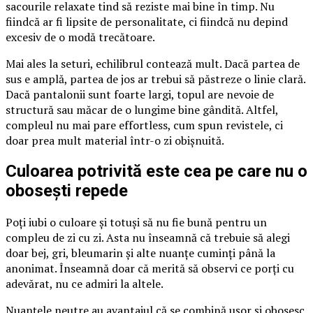
sacourile relaxate tind să reziste mai bine în timp. Nu
fiindcă ar fi lipsite de personalitate, ci fiindcă nu depind
excesiv de o modă trecătoare.
Mai ales la seturi, echilibrul contează mult. Dacă partea de
sus e amplă, partea de jos ar trebui să păstreze o linie clară.
Dacă pantalonii sunt foarte largi, topul are nevoie de
structură sau măcar de o lungime bine gândită. Altfel,
compleul nu mai pare effortless, cum spun revistele, ci
doar prea mult material într-o zi obișnuită.
Culoarea potrivită este cea pe care nu o
obosești repede
Poți iubi o culoare și totuși să nu fie bună pentru un
compleu de zi cu zi. Asta nu înseamnă că trebuie să alegi
doar bej, gri, bleumarin și alte nuanțe cuminți până la
anonimat. Înseamnă doar că merită să observi ce porți cu
adevărat, nu ce admiri la altele.
Nuanțele neutre au avantajul că se combină ușor și obosesc