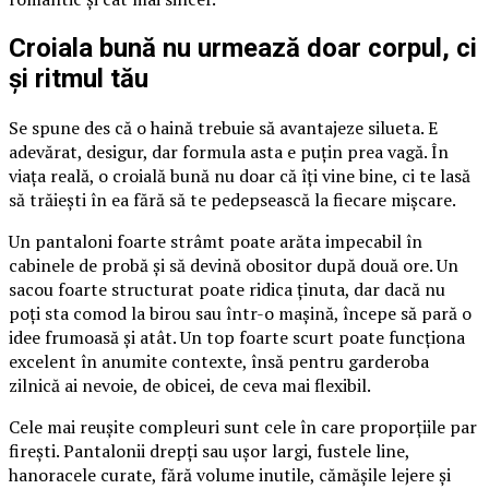
Croiala bună nu urmează doar corpul, ci
și ritmul tău
Se spune des că o haină trebuie să avantajeze silueta. E
adevărat, desigur, dar formula asta e puțin prea vagă. În
viața reală, o croială bună nu doar că îți vine bine, ci te lasă
să trăiești în ea fără să te pedepsească la fiecare mișcare.
Un pantaloni foarte strâmt poate arăta impecabil în
cabinele de probă și să devină obositor după două ore. Un
sacou foarte structurat poate ridica ținuta, dar dacă nu
poți sta comod la birou sau într-o mașină, începe să pară o
idee frumoasă și atât. Un top foarte scurt poate funcționa
excelent în anumite contexte, însă pentru garderoba
zilnică ai nevoie, de obicei, de ceva mai flexibil.
Cele mai reușite compleuri sunt cele în care proporțiile par
firești. Pantalonii drepți sau ușor largi, fustele line,
hanoracele curate, fără volume inutile, cămășile lejere și