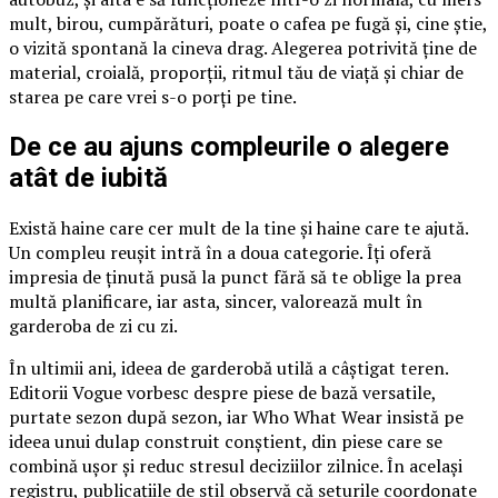
mult, birou, cumpărături, poate o cafea pe fugă și, cine știe,
o vizită spontană la cineva drag. Alegerea potrivită ține de
material, croială, proporții, ritmul tău de viață și chiar de
starea pe care vrei s-o porți pe tine.
De ce au ajuns compleurile o alegere
atât de iubită
Există haine care cer mult de la tine și haine care te ajută.
Un compleu reușit intră în a doua categorie. Îți oferă
impresia de ținută pusă la punct fără să te oblige la prea
multă planificare, iar asta, sincer, valorează mult în
garderoba de zi cu zi.
În ultimii ani, ideea de garderobă utilă a câștigat teren.
Editorii Vogue vorbesc despre piese de bază versatile,
purtate sezon după sezon, iar Who What Wear insistă pe
ideea unui dulap construit conștient, din piese care se
combină ușor și reduc stresul deciziilor zilnice. În același
registru, publicațiile de stil observă că seturile coordonate