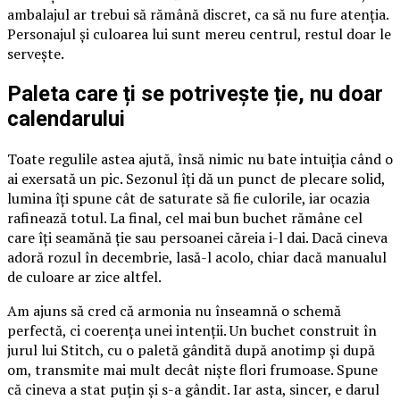
ambalajul ar trebui să rămână discret, ca să nu fure atenția.
Personajul și culoarea lui sunt mereu centrul, restul doar le
servește.
Paleta care ți se potrivește ție, nu doar
calendarului
Toate regulile astea ajută, însă nimic nu bate intuiția când o
ai exersată un pic. Sezonul îți dă un punct de plecare solid,
lumina îți spune cât de saturate să fie culorile, iar ocazia
rafinează totul. La final, cel mai bun buchet rămâne cel
care îți seamănă ție sau persoanei căreia i-l dai. Dacă cineva
adoră rozul în decembrie, lasă-l acolo, chiar dacă manualul
de culoare ar zice altfel.
Am ajuns să cred că armonia nu înseamnă o schemă
perfectă, ci coerența unei intenții. Un buchet construit în
jurul lui Stitch, cu o paletă gândită după anotimp și după
om, transmite mai mult decât niște flori frumoase. Spune
că cineva a stat puțin și s-a gândit. Iar asta, sincer, e darul