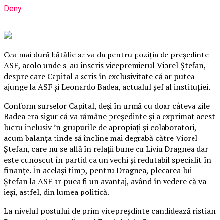
Deny
Cea mai dură bătălie se va da pentru poziţia de preşedinte
ASF, acolo unde s-au înscris vicepremierul Viorel Ștefan,
despre care Capital a scris în exclusivitate că ar putea
ajunge la ASF şi Leonardo Badea, actualul şef al instituţiei.
Conform surselor Capital, deşi în urmă cu doar câteva zile
Badea era sigur că va rămâne preşedinte şi a exprimat acest
lucru inclusiv în grupurile de apropiaţi şi colaboratori,
acum balanţa tinde să încline mai degrabă către Viorel
Ștefan, care nu se află în relaţii bune cu Liviu Dragnea dar
este cunoscut în partid ca un vechi şi redutabil specialit în
finanţe.
În acelaşi timp, pentru Dragnea, plecarea lui
Ștefan la ASF ar puea fi un avantaj, având în vedere că va
ieşi, astfel, din lumea politică.
La nivelul postului de prim vicepreşdinte candidează ristian