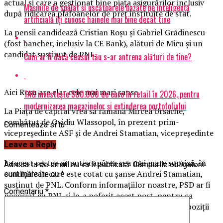
actual şi care a gestionat bine piaţa asigurărilor inclusiv
Mașinile de spălat și uscătoarele bazate pe inteligență
după ridicarea plafoanelor de preţ instituite de stat.
artificială îți cunosc hainele mai bine decât tine
La pensii candidează Cristian Roşu şi Gabriel Grădinescu
(fost bancher, inclusiv la CE Bank), alături de Micu şi un
candidat susţinut de PNL.
Cum ar fi dacă ceasul tău s-ar antrena alături de tine?
Aici Roşu are clar cele mai mari şanse.
TAG investește 500.000 de euro în retail în 2026, pentru
modernizarea magazinelor și extinderea portofoliului
La Piaţa de capital vrea să rămână Mircea Ursache,
combătut de Ovidiu Wlassopol, în prezent prim-
Comenteaza si tu
vicepreşedinte ASF şi de Andrei Stamatian, vicepreşedinte
la CEC.
Leave a Reply
La acest sector ar putea apărea cea mai mare supriză, în
Adresa ta de email nu va fi publicată.
Câmpurile obligatorii
condiţiile în care este cotat cu şanse Andrei Stamatian,
sunt marcate cu
*
susţinut de PNL. Conform informaţiilor noastre, PSD ar fi
Comentariu
*
negociat cu PNL şi le-a poferit acest post, pentru ca
audierile să fie liniştite, fără întrebări dure şi fără opoziţii
din parte deputaţilor şis senatorilor liberali.