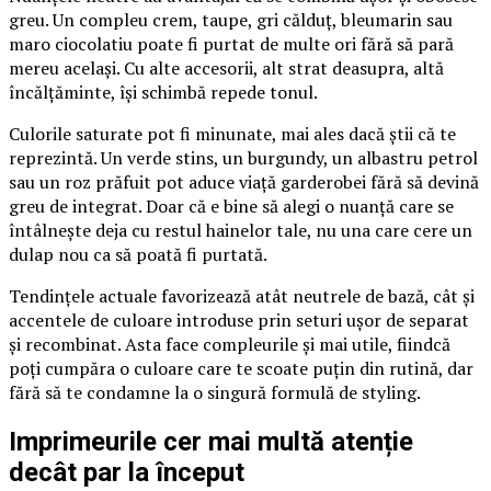
greu. Un compleu crem, taupe, gri călduț, bleumarin sau
maro ciocolatiu poate fi purtat de multe ori fără să pară
mereu același. Cu alte accesorii, alt strat deasupra, altă
încălțăminte, își schimbă repede tonul.
Culorile saturate pot fi minunate, mai ales dacă știi că te
reprezintă. Un verde stins, un burgundy, un albastru petrol
sau un roz prăfuit pot aduce viață garderobei fără să devină
greu de integrat. Doar că e bine să alegi o nuanță care se
întâlnește deja cu restul hainelor tale, nu una care cere un
dulap nou ca să poată fi purtată.
Tendințele actuale favorizează atât neutrele de bază, cât și
accentele de culoare introduse prin seturi ușor de separat
și recombinat. Asta face compleurile și mai utile, fiindcă
poți cumpăra o culoare care te scoate puțin din rutină, dar
fără să te condamne la o singură formulă de styling.
Imprimeurile cer mai multă atenție
decât par la început