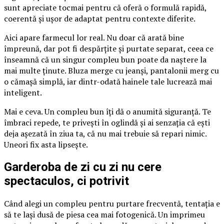
sunt apreciate tocmai pentru că oferă o formulă rapidă,
coerentă și ușor de adaptat pentru contexte diferite.
Aici apare farmecul lor real. Nu doar că arată bine
împreună, dar pot fi despărțite și purtate separat, ceea ce
înseamnă că un singur compleu bun poate da naștere la
mai multe ținute. Bluza merge cu jeanși, pantalonii merg cu
o cămașă simplă, iar dintr-odată hainele tale lucrează mai
inteligent.
Mai e ceva. Un compleu bun îți dă o anumită siguranță. Te
îmbraci repede, te privești în oglindă și ai senzația că ești
deja așezată în ziua ta, că nu mai trebuie să repari nimic.
Uneori fix asta lipsește.
Garderoba de zi cu zi nu cere
spectaculos, ci potrivit
Când alegi un compleu pentru purtare frecventă, tentația e
să te lași dusă de piesa cea mai fotogenică. Un imprimeu