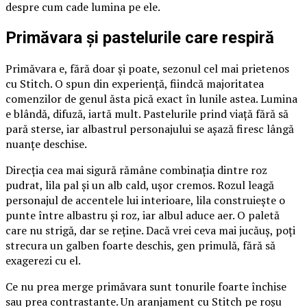
despre cum cade lumina pe ele.
Primăvara și pastelurile care respiră
Primăvara e, fără doar și poate, sezonul cel mai prietenos
cu Stitch. O spun din experiență, fiindcă majoritatea
comenzilor de genul ăsta pică exact în lunile astea. Lumina
e blândă, difuză, iartă mult. Pastelurile prind viață fără să
pară sterse, iar albastrul personajului se așază firesc lângă
nuanțe deschise.
Direcția cea mai sigură rămâne combinația dintre roz
pudrat, lila pal și un alb cald, ușor cremos. Rozul leagă
personajul de accentele lui interioare, lila construiește o
punte între albastru și roz, iar albul aduce aer. O paletă
care nu strigă, dar se reține. Dacă vrei ceva mai jucăuș, poți
strecura un galben foarte deschis, gen primulă, fără să
exagerezi cu el.
Ce nu prea merge primăvara sunt tonurile foarte închise
sau prea contrastante. Un aranjament cu Stitch pe roșu