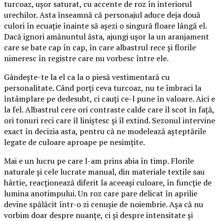
turcoaz, ușor saturat, cu accente de roz în interiorul
urechilor. Asta înseamnă că personajul aduce deja două
culori în ecuație înainte să așezi o singură floare lângă el.
Dacă ignori amănuntul ăsta, ajungi ușor la un aranjament
care se bate cap în cap, în care albastrul rece și florile
nimeresc în registre care nu vorbesc între ele.
Gândește-te la el ca la o piesă vestimentară cu
personalitate. Când porți ceva turcoaz, nu te îmbraci la
întâmplare pe dedesubt, ci cauți ce-l pune în valoare. Aici e
la fel. Albastrul cere ori contraste calde care îl scot în față,
ori tonuri reci care îl liniștesc și îl extind. Sezonul intervine
exact în decizia asta, pentru că ne modelează așteptările
legate de culoare aproape pe nesimțite.
Mai e un lucru pe care l-am prins abia în timp. Florile
naturale și cele lucrate manual, din materiale textile sau
hârtie, reacționează diferit la aceeași culoare, în funcție de
lumina anotimpului. Un roz care pare delicat în aprilie
devine spălăcit într-o zi cenușie de noiembrie. Așa că nu
vorbim doar despre nuanțe, ci și despre intensitate și