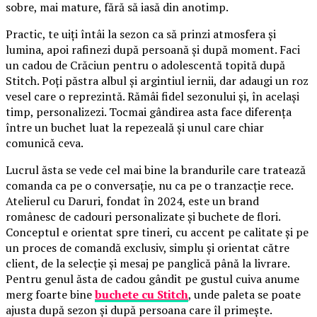
sobre, mai mature, fără să iasă din anotimp.
Practic, te uiți întâi la sezon ca să prinzi atmosfera și
lumina, apoi rafinezi după persoană și după moment. Faci
un cadou de Crăciun pentru o adolescentă topită după
Stitch. Poți păstra albul și argintiul iernii, dar adaugi un roz
vesel care o reprezintă. Rămâi fidel sezonului și, în același
timp, personalizezi. Tocmai gândirea asta face diferența
între un buchet luat la repezeală și unul care chiar
comunică ceva.
Lucrul ăsta se vede cel mai bine la brandurile care tratează
comanda ca pe o conversație, nu ca pe o tranzacție rece.
Atelierul cu Daruri, fondat în 2024, este un brand
românesc de cadouri personalizate și buchete de flori.
Conceptul e orientat spre tineri, cu accent pe calitate și pe
un proces de comandă exclusiv, simplu și orientat către
client, de la selecție și mesaj pe panglică până la livrare.
Pentru genul ăsta de cadou gândit pe gustul cuiva anume
merg foarte bine
buchete cu Stitch
, unde paleta se poate
ajusta după sezon și după persoana care îl primește.