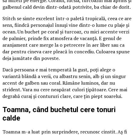
să mizezi pe energie. Coralul, fucsia, turcoazul mai aprins și
galbenul cald devin dintr-odată potrivite, ba chiar de dorit.
Stitch se simte excelent într-o paletă tropicală, ceea ce are
sens, fiindcă personajul însuși vine dintr-o lume cu plaje și
ocean. Un buchet pe coral și turcoaz, cu mici accente verzi
de palmier, prinde fix atmosfera de vacanță. E genul de
aranjament care merge la o petrecere în aer liber sau ca
dar pentru cineva care pleacă în concediu. Culoarea spune
deja jumătate din poveste.
Dacă persoana e mai temperată la gust, poți alege o
variantă blândă a verii, cu albastru senin, alb și un singur
accent de galben sau coral. Rămâne luminos, dar nu
strident. Vara nu cere neapărat culori țipătoare. Cere mai
degrabă curaj și contururi clare, care țin piept soarelui.
Toamna, când buchetul cere tonuri
calde
Toamna m-a luat prin surprindere, recunosc cinstit. Aș fi