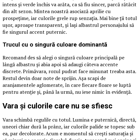
intens și verde închis va arăta, ca să fiu sincer, parcă rătăcit
din alt sezon. Mintea noastră asociază aprilie cu
prospețime, iar culorile grele rup senzația. Mai bine ții totul
ușor, aproape transparent, și lași albastrul personajului să
fie singurul accent puternic.
Trucul cu o singură culoare dominantă
Recomand des să alegi o singură culoare principală pe
lângă albastru și abia apoi să adaugi câteva accente
discrete. Primăvara, rozul pudrat face minunat treaba asta.
Restul devin doar note de sprijin. Așa scapi de
aranjamentele aglomerate, în care fiecare floare se luptă
pentru atenție și, până la urmă, nu iese nimic în evidență.
Vara și culorile care nu se sfiesc
Vara schimbă regulile cu totul. Lumina e puternică, directă,
uneori chiar dură la prânz, iar culorile palide se topesc sub
ea, par decolorate. Acum e momentul să crești saturația și