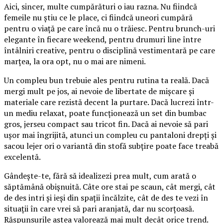
Aici, sincer, multe cumpărături o iau razna. Nu fiindcă
femeile nu știu ce le place, ci fiindcă uneori cumpără
pentru o viață pe care încă nu o trăiesc. Pentru brunch-uri
elegante în fiecare weekend, pentru drumuri line între
întâlniri creative, pentru o disciplină vestimentară pe care
marțea, la ora opt, nu o mai are nimeni.
Un compleu bun trebuie ales pentru rutina ta reală. Dacă
mergi mult pe jos, ai nevoie de libertate de mișcare și
materiale care rezistă decent la purtare. Dacă lucrezi într-
un mediu relaxat, poate funcționează un set din bumbac
gros, jerseu compact sau tricot fin. Dacă ai nevoie să pari
ușor mai îngrijită, atunci un compleu cu pantaloni drepți și
sacou lejer ori o variantă din stofă subțire poate face treabă
excelentă.
Gândește-te, fără să idealizezi prea mult, cum arată o
săptămână obișnuită. Câte ore stai pe scaun, cât mergi, cât
de des intri și ieși din spații încălzite, cât de des te vezi în
situații în care vrei să pari aranjată, dar nu scorțoasă.
Răspunsurile astea valorează mai mult decât orice trend.