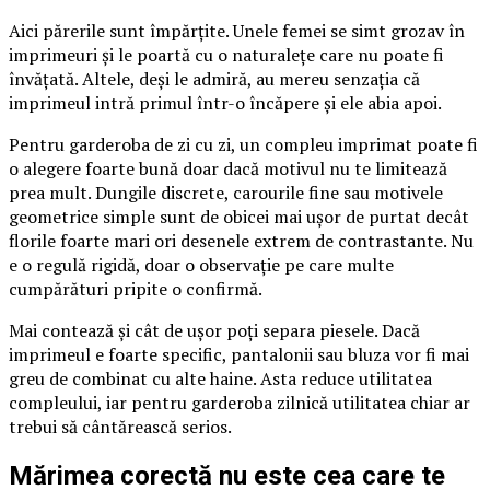
Aici părerile sunt împărțite. Unele femei se simt grozav în
imprimeuri și le poartă cu o naturalețe care nu poate fi
învățată. Altele, deși le admiră, au mereu senzația că
imprimeul intră primul într-o încăpere și ele abia apoi.
Pentru garderoba de zi cu zi, un compleu imprimat poate fi
o alegere foarte bună doar dacă motivul nu te limitează
prea mult. Dungile discrete, carourile fine sau motivele
geometrice simple sunt de obicei mai ușor de purtat decât
florile foarte mari ori desenele extrem de contrastante. Nu
e o regulă rigidă, doar o observație pe care multe
cumpărături pripite o confirmă.
Mai contează și cât de ușor poți separa piesele. Dacă
imprimeul e foarte specific, pantalonii sau bluza vor fi mai
greu de combinat cu alte haine. Asta reduce utilitatea
compleului, iar pentru garderoba zilnică utilitatea chiar ar
trebui să cântărească serios.
Mărimea corectă nu este cea care te