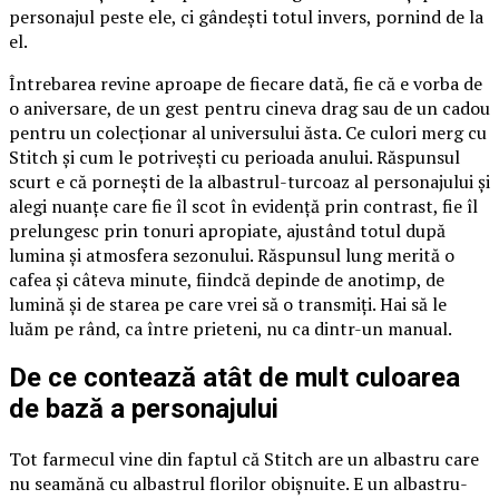
personajul peste ele, ci gândești totul invers, pornind de la
el.
Întrebarea revine aproape de fiecare dată, fie că e vorba de
o aniversare, de un gest pentru cineva drag sau de un cadou
pentru un colecționar al universului ăsta. Ce culori merg cu
Stitch și cum le potrivești cu perioada anului. Răspunsul
scurt e că pornești de la albastrul-turcoaz al personajului și
alegi nuanțe care fie îl scot în evidență prin contrast, fie îl
prelungesc prin tonuri apropiate, ajustând totul după
lumina și atmosfera sezonului. Răspunsul lung merită o
cafea și câteva minute, fiindcă depinde de anotimp, de
lumină și de starea pe care vrei să o transmiți. Hai să le
luăm pe rând, ca între prieteni, nu ca dintr-un manual.
De ce contează atât de mult culoarea
de bază a personajului
Tot farmecul vine din faptul că Stitch are un albastru care
nu seamănă cu albastrul florilor obișnuite. E un albastru-