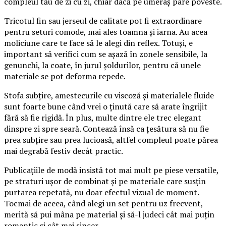
compleul tău de zi cu zi, chiar dacă pe umeraș pare poveste.
Tricotul fin sau jerseul de calitate pot fi extraordinare
pentru seturi comode, mai ales toamna și iarna. Au acea
moliciune care te face să le alegi din reflex. Totuși, e
important să verifici cum se așază în zonele sensibile, la
genunchi, la coate, în jurul șoldurilor, pentru că unele
materiale se pot deforma repede.
Stofa subțire, amestecurile cu viscoză și materialele fluide
sunt foarte bune când vrei o ținută care să arate îngrijit
fără să fie rigidă. În plus, multe dintre ele trec elegant
dinspre zi spre seară. Contează însă ca țesătura să nu fie
prea subțire sau prea lucioasă, altfel compleul poate părea
mai degrabă festiv decât practic.
Publicațiile de modă insistă tot mai mult pe piese versatile,
pe straturi ușor de combinat și pe materiale care susțin
purtarea repetată, nu doar efectul vizual de moment.
Tocmai de aceea, când alegi un set pentru uz frecvent,
merită să pui mâna pe material și să-l judeci cât mai puțin
romantic și cât mai sincer.