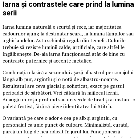
Iarna și contrastele care prind la lumina
serii
Iarna lumina naturală e scurtă și rece, iar majoritatea
cadourilor ajung la destinatar seara, la lumina lămpilor sau
a ghirlandelor. Asta schimbă regula din temelii. Culorile
trebuie să reziste luminii calde, artificiale, care altfel le
îngălbenește. De-aia iarna funcționează atât de bine cu
contraste puternice și accente metalice.
Combinația clasică a sezonului așază albastrul personajului
lângă alb pur, argintiu și o notă de albastru-noapte.
Rezultatul are ceva glacial și sofisticat, exact pe gustul
perioadei de sărbători. Vrei căldură în mijlocul iernii.
Adaugă un roșu profund sau un verde de brad și ai instant o
paletă festivă, fără să pierzi identitatea lui Stitch.
O variantă pe care o ador e cea pe alb și argintiu, cu
personajul ca unic punct de culoare. Minimalistă, curată,
parcă un fulg de nea ridicat în jurul lui. Funcționează