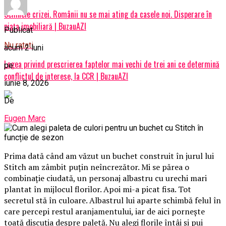
Semnele crizei. Românii nu se mai ating da casele noi. Disperare în
piața imobiliară | BuzauAZI
Publicat
Nu ratati
acum 2 luni
Legea privind prescrierea faptelor mai vechi de trei ani ce determină
pe
conflictul de interese, la CCR | BuzauAZI
iunie 8, 2026
De
Eugen Marc
Prima dată când am văzut un buchet construit în jurul lui
Stitch am zâmbit puțin neîncrezător. Mi se părea o
combinație ciudată, un personaj albastru cu urechi mari
plantat în mijlocul florilor. Apoi mi-a picat fisa. Tot
secretul stă în culoare. Albastrul lui aparte schimbă felul în
care percepi restul aranjamentului, iar de aici pornește
toată discuția despre paletă. Nu alegi florile întâi și pui