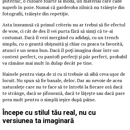
puternic, o culoare foarte la modă, un material care cade
superb în poze. Numai că garderoba zilnică nu trăiește din
fotografii, trăiește din repetiție.
Asta înseamnă că primul criteriu nu ar trebui să fie efectul
de wow, ci cât de des îl vei purta fără să simți că te-ai
costumat. Dacă îl vezi mergând cu adidași, cu un trench
simplu, cu o geantă obișnuită și chiar cu geaca ta favorită,
atunci e un semn bun. Dacă îl poți imagina doar într-un
context perfect, cu pantofi perfecți și păr perfect, probabil
va rămâne mai mult în dulap decât pe tine.
Hainele pentru viața de zi cu zi trebuie să aibă ceva ușor de
locuit. Nu spun să fie banale, deloc. Dar au nevoie de acea
naturalețe care nu te face să te întrebi la fiecare oră dacă
te strânge, dacă se șifonează, dacă te lățește sau dacă pare
prea mult pentru o simplă ieșire după pâine.
Începe cu stilul tău real, nu cu
versiunea ta imaginară